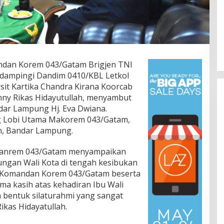
ndan Korem 043/Gatam Brigjen TNI
 didampingi Dandim 0410/KBL Letkol
it Kartika Chandra Kirana Koorcab
anny Rikas Hidayutullah, menyambut
dar Lampung Hj. Eva Dwiana.
g Lobi Utama Makorem 043/Gatam,
n, Bandar Lampung.
Danrem 043/Gatam menyampaikan
Lomba Lari 10K Meriahkan HUT
jungan Wali Kota di tengah kesibukan
Ke-1 Kodam XXI/Radin Inten
u Komandan Korem 043/Gatam beserta
Di Olahraga, TNI & POLRI
|
5 Agustus 2026
ma kasih atas kehadiran Ibu Wali
 bentuk silaturahmi yang sangat
Rikas Hidayatullah.