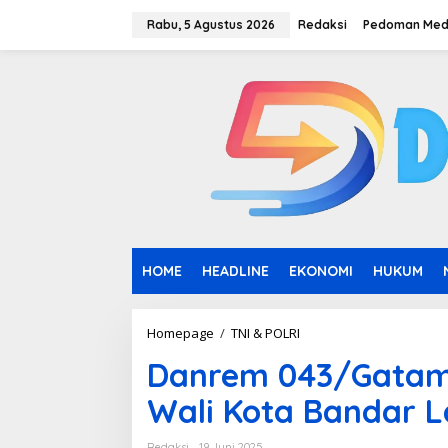
L
e
Rabu, 5 Agustus 2026
Redaksi
Pedoman Medi
w
a
t
i
k
e
k
o
n
t
e
n
HOME
HEADLINE
EKONOMI
HUKUM
Homepage
/
TNI & POLRI
D
a
Danrem 043/Gatam
n
r
Wali Kota Bandar 
e
m
0
Redaksi
19 Juni 2025