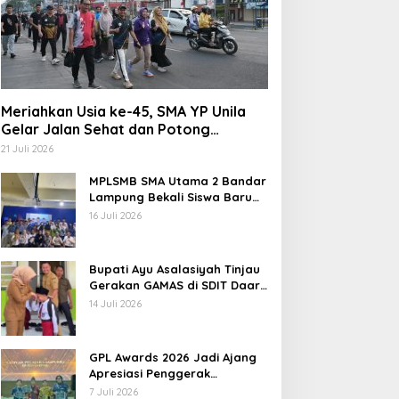
Meriahkan Usia ke-45, SMA YP Unila
Gelar Jalan Sehat dan Potong
Tumpeng
21 Juli 2026
MPLSMB SMA Utama 2 Bandar
Lampung Bekali Siswa Baru
Literasi Digital, Jurnalistik,
16 Juli 2026
dan Etika Bermedia Sosial
Bupati Ayu Asalasiyah Tinjau
Gerakan GAMAS di SDIT Daar
‘Ilmi
14 Juli 2026
GPL Awards 2026 Jadi Ajang
Apresiasi Penggerak
Pendidikan Muda Lampung
7 Juli 2026