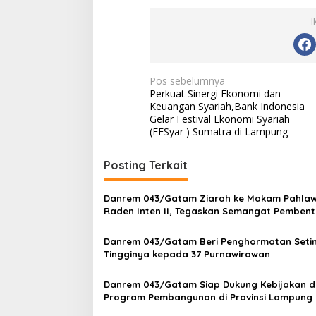
I
N
Pos sebelumnya
Perkuat Sinergi Ekonomi dan
a
Keuangan Syariah,Bank Indonesia
v
Gelar Festival Ekonomi Syariah
(FESyar ) Sumatra di Lampung
i
g
Posting Terkait
a
s
Danrem 043/Gatam Ziarah ke Makam Pahla
Raden Inten II, Tegaskan Semangat Pemben
i
Kodam Raden Inten
p
Danrem 043/Gatam Beri Penghormatan Setin
Tingginya kepada 37 Purnawirawan
o
s
Danrem 043/Gatam Siap Dukung Kebijakan 
Program Pembangunan di Provinsi Lampung