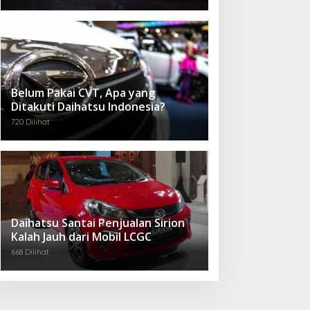
Belum Pakai CVT, Apa yang
Ditakuti Daihatsu Indonesia?
720 Dilihat
Daihatsu Santai Penjualan Sirion
Kalah Jauh dari Mobil LCGC
668 Dilihat