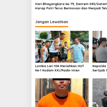
Hari Bhayangkara ke-79, Danrem 043/Gata
Harap Polri Terus Berinovasi dan Menjadi Te
Pelayanan yang Adil dan Berkualitas
Jangan Lewatkan
Lomba Lari 10K Meriahkan HUT
Kapolda
Ke-1 Kodam XXI/Radin Inten
Sertijab 
Perkuat 
Pelayanan