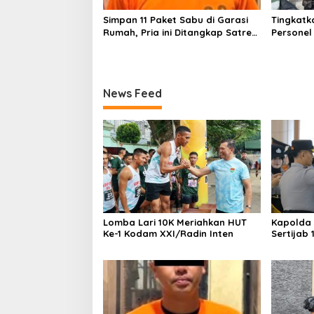
Simpan 11 Paket Sabu di Garasi
Tingkatk
Rumah, Pria ini Ditangkap Satres
Personel
Narkoba Polres Lampung Tengah
Brimob L
Dialogis
Rumah I
News Feed
Lomba Lari 10K Meriahkan HUT
Kapolda
Ke-1 Kodam XXI/Radin Inten
Sertijab 
Perkuat 
Pelayanan