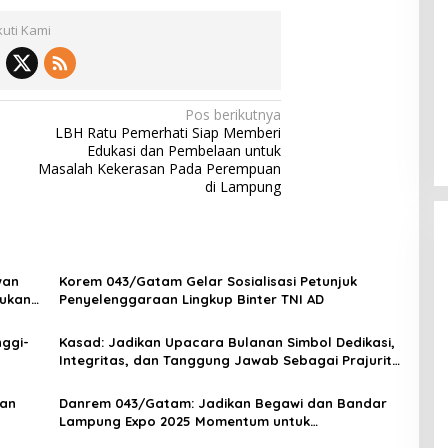
kuti Kami
Pos berikutnya
LBH Ratu Pemerhati Siap Memberi
Edukasi dan Pembelaan untuk
Masalah Kekerasan Pada Perempuan
di Lampung
wan
Korem 043/Gatam Gelar Sosialisasi Petunjuk
tukan
Penyelenggaraan Lingkup Binter TNI AD
ggi-
Kasad: Jadikan Upacara Bulanan Simbol Dedikasi,
Integritas, dan Tanggung Jawab Sebagai Prajurit
Rakyat
dan
Danrem 043/Gatam: Jadikan Begawi dan Bandar
Lampung Expo 2025 Momentum untuk
Meningkatkan Produk UMKM yang Lebih Maju dan