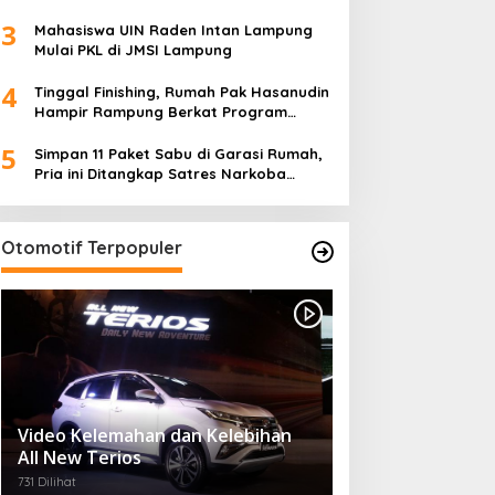
Ketua TP PKK Lampung Dorong
3
Pembangunan SDM Dimulai dari Desa
Mahasiswa UIN Raden Intan Lampung
Mulai PKL di JMSI Lampung
4
Tinggal Finishing, Rumah Pak Hasanudin
Hampir Rampung Berkat Program
TMMD (TNI Manunggal Membangun
5
Desa)
Simpan 11 Paket Sabu di Garasi Rumah,
Pria ini Ditangkap Satres Narkoba
Polres Lampung Tengah
Otomotif Terpopuler
Video Kelemahan dan Kelebihan
All New Terios
731 Dilihat