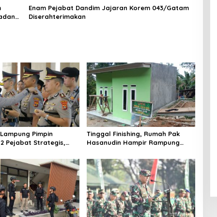
Berdaya Saing
m
Enam Pejabat Dandim Jajaran Korem 043/Gatam
ladan
Diserahterimakan
 Lampung Pimpin
Tinggal Finishing, Rumah Pak
12 Pejabat Strategis,
Hasanudin Hampir Rampung
Organisasi dan
Berkat Program TMMD (TNI
 Polri Presisi
Manunggal Membangun Desa)