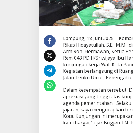
r
j
a
W
a
l
i
Lampung, 18 Juni 2025 – Koma
K
Rikas Hidayatullah, S.E., M.M.,
o
Arm Roni Hermawan, Ketua Pers
t
a
Rem 043 PD II/Sriwijaya Ibu H
B
kunjungan kerja Wali Kota Ban
a
Kegiatan berlangsung di Ruan
n
Jalan Teuku Umar, Penengaha
d
a
r
Dalam kesempatan tersebut, 
L
apresiasi yang tinggi atas kun
a
agenda pemerintahan. “Selak
m
jajaran, saya mengucapkan teri
p
Kota. Kunjungan ini merupakan
u
n
kami hargai,” ujar Brigjen TNI 
g