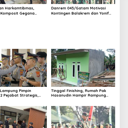
an Harkamtibmas,
Danrem 043/Gatam Motivasi
 Komposit Gegana
Kontingen Balakrem dan Yonif
ampung Gelar Patroli
143/TWEJ pada Pembukaan
 di Pusat Keramaian dan
Lomba Binsat Kodam XXI/Radin
badah
Inten
 Lampung Pimpin
Tinggal Finishing, Rumah Pak
12 Pejabat Strategis,
Hasanudin Hampir Rampung
Organisasi dan
Berkat Program TMMD (TNI
 Polri Presisi
Manunggal Membangun Desa)