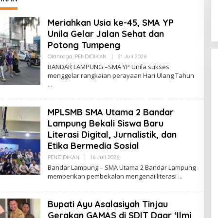
Meriahkan Usia ke-45, SMA YP
Unila Gelar Jalan Sehat dan
Potong Tumpeng
Olahraga
,
PENDIDIKAN
|
21 Juli 2026
O
L
BANDAR LAMPUNG –SMA YP Unila sukses
E
menggelar rangkaian perayaan Hari Ulang Tahun
H
R
E
D
A
MPLSMB SMA Utama 2 Bandar
K
S
Lampung Bekali Siswa Baru
I
Literasi Digital, Jurnalistik, dan
Etika Bermedia Sosial
PENDIDIKAN
|
16 Juli 2026
O
L
Bandar Lampung – SMA Utama 2 Bandar Lampung
E
memberikan pembekalan mengenai literasi
H
R
E
D
Bupati Ayu Asalasiyah Tinjau
A
K
Gerakan GAMAS di SDIT Daar ‘Ilmi