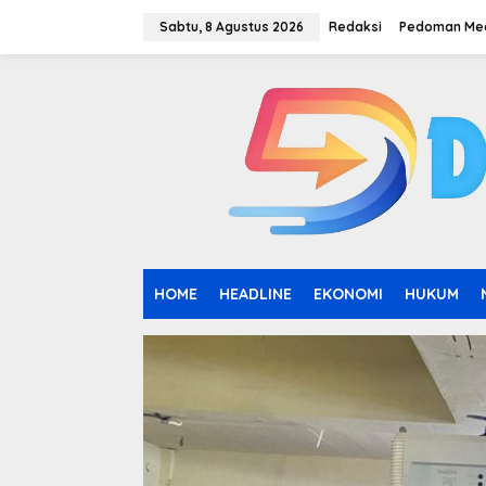
L
e
Sabtu, 8 Agustus 2026
Redaksi
Pedoman Med
w
a
t
i
k
e
k
o
n
t
e
n
HOME
HEADLINE
EKONOMI
HUKUM