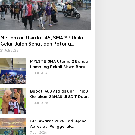
PENDIDIKAN
,
WAY KANAN
Meriahkan Usia ke-45, SMA YP Unila
Bupati Ayu Asalasiyah Tinjau 
Gelar Jalan Sehat dan Potong
Tumpeng
DIT Daar ‘Ilmi
21 Juli 2026
MPLSMB SMA Utama 2 Bandar
 Juli 2026
Lampung Bekali Siswa Baru
Literasi Digital, Jurnalistik,
16 Juli 2026
dan Etika Bermedia Sosial
Bupati Ayu Asalasiyah Tinjau
Gerakan GAMAS di SDIT Daar
‘Ilmi
14 Juli 2026
GPL Awards 2026 Jadi Ajang
Apresiasi Penggerak
Pendidikan Muda Lampung
7 Juli 2026