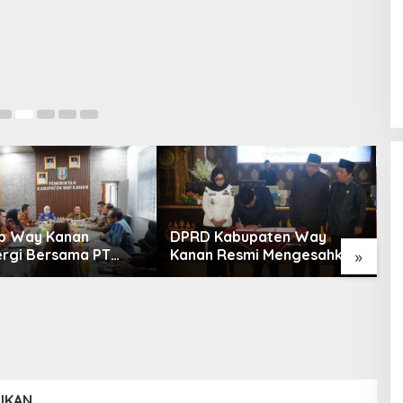
b Way Kanan
DPRD Kabupaten Way
P
ergi Bersama PT
Kanan Resmi Mengesahkan
d
»
ariah Way Kanan
Raperda Tahun 2025
T
Lomba Lari 10K Meriahkan HUT
oda) Gelar Uji
K
Ke-1 Kodam XXI/Radin Inten
ensi Keahlian
Di Olahraga, TNI & POLRI
|
5 Agustus 2026
IKAN