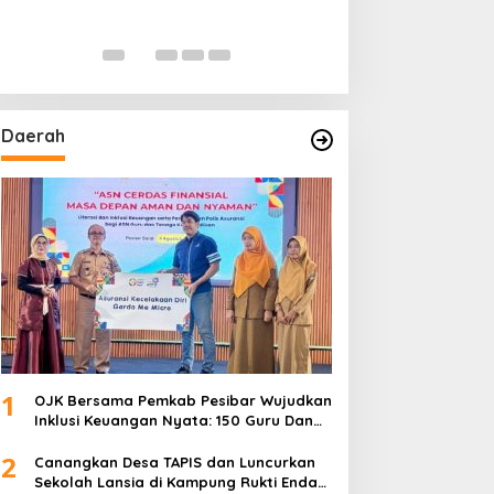
Daerah
1
OJK Bersama Pemkab Pesibar Wujudkan
Inklusi Keuangan Nyata: 150 Guru Dan
Tenaga Pendidik Terima Polis Asuransi
2
Jiwa
Canangkan Desa TAPIS dan Luncurkan
Sekolah Lansia di Kampung Rukti Endah,
Ketua TP PKK Lampung Dorong
3
Pembangunan SDM Dimulai dari Desa
Mahasiswa UIN Raden Intan Lampung
Mulai PKL di JMSI Lampung
4
Tinggal Finishing, Rumah Pak Hasanudin
Hampir Rampung Berkat Program
TMMD (TNI Manunggal Membangun