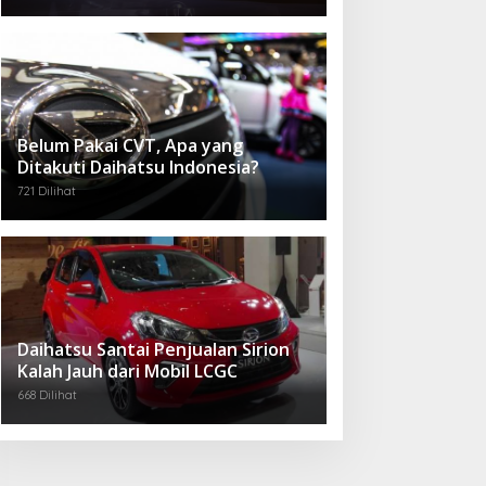
Belum Pakai CVT, Apa yang
Ditakuti Daihatsu Indonesia?
721 Dilihat
Daihatsu Santai Penjualan Sirion
Kalah Jauh dari Mobil LCGC
668 Dilihat