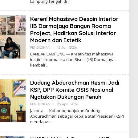
Lampung Tengah di
R
E
D
A
Keren! Mahasiswa Desain Interior
K
S
IIB Darmajaya Bangun Rooma
I
Project, Hadirkan Solusi Interior
Modern dan Estetik
PENDIDIKAN
|
12 Juni 2026
O
L
BANDAR LAMPUNG — Kreativitas mahasiswa
E
Institut Informatika dan Bisnis (IIB) Darmajaya
H
kembali
R
E
D
A
Dudung Abdurachman Resmi Jadi
K
S
KSP, DPP Komite OSIS Nasional
I
Nyatakan Dukungan Penuh
PENDIDIKAN
|
29 April 2026
O
L
Jakarta — Kabar penunjukan Dudung
E
Abdurachman sebagai Kepala Staf Presiden (KSP)
H
mendapat
R
E
D
A