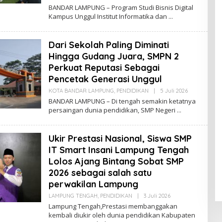
L
BANDAR LAMPUNG – Program Studi Bisnis Digital
E
Kampus Unggul Institut Informatika dan
H
R
E
D
Dari Sekolah Paling Diminati
A
K
Hingga Gudang Juara, SMPN 2
S
Perkuat Reputasi Sebagai
I
Pencetak Generasi Unggul
KOTA BANDAR LAMPUNG
,
PENDIDIKAN
|
5 Juli 2026
O
L
BANDAR LAMPUNG – Di tengah semakin ketatnya
E
persaingan dunia pendidikan, SMP Negeri
H
R
E
D
Ukir Prestasi Nasional, Siswa SMP
A
K
IT Smart Insani Lampung Tengah
S
Lolos Ajang Bintang Sobat SMP
I
2026 sebagai salah satu
perwakilan Lampung
LAMPUNG TENGAH
,
PENDIDIKAN
|
3 Juli 2026
O
L
Lampung Tengah,Prestasi membanggakan
E
kembali diukir oleh dunia pendidikan Kabupaten
H