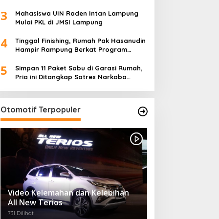
5
Desa)
Simpan 11 Paket Sabu di Garasi Rumah,
Pria ini Ditangkap Satres Narkoba
Polres Lampung Tengah
Otomotif Terpopuler
Video Kelemahan dan Kelebihan
All New Terios
731 Dilihat