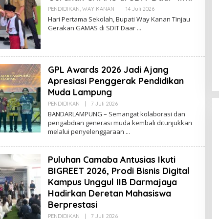
S
I
PENDIDIKAN
,
WAY KANAN
|
14 Juli 2026
O
L
Hari Pertama Sekolah, Bupati Way Kanan Tinjau
E
Gerakan GAMAS di SDIT Daar
H
R
E
D
A
K
GPL Awards 2026 Jadi Ajang
S
I
Apresiasi Penggerak Pendidikan
Muda Lampung
PENDIDIKAN
|
7 Juli 2026
O
L
BANDARLAMPUNG – Semangat kolaborasi dan
E
pengabdian generasi muda kembali ditunjukkan
H
melalui penyelenggaraan
R
E
D
A
Puluhan Camaba Antusias Ikuti
K
S
BIGREET 2026, Prodi Bisnis Digital
I
Kampus Unggul IIB Darmajaya
Hadirkan Deretan Mahasiswa
Berprestasi
PENDIDIKAN
|
7 Juli 2026
O