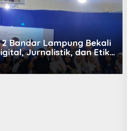
2 Bandar Lampung Bekali
gital, Jurnalistik, dan Etika
S
14