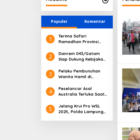
Populer
Komentar
Terima Safari
1
Ramadhan Provinsi
Lampung, Tim Safari
Ramadhan Provinsi
Danrem 043/Gatam
2
Lampung Salurkan
Siap Dukung Kebijakan
Bantuan untuk
dan Program
Masyarakat
Pembangunan di
Pelaku Pembunuhan
3
Provinsi Lampung
Wanita Hamil di
Lampung Berhasil
Ditangkap, Ternyata
Peselancar Asal
4
Calon Suaminya Sendiri
Australia Terluka Saat
Berlaga di WSL 2025,
Tim Dokkes Polri Sigap
Jelang Krui Pro WSL
5
Berikan Penanganan
2025, Polda Lampung
dan Mabes Polri Gelar
Risk Assessment di
Pantai Tanjung Setia