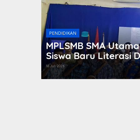
PENDIDIKAN
r Jalan
MPLSMB SMA Utama 
Siswa Baru Literasi Di
Bermedia Sosial
16 Juli 2026