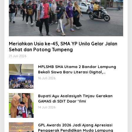
Meriahkan Usia ke-45, SMA YP Unila Gelar Jalan
Sehat dan Potong Tumpeng
21 Juli 2026
MPLSMB SMA Utama 2 Bandar Lampung
Bekali Siswa Baru Literasi Digital,
Jurnalistik, dan Etika Bermedia Sosial
16 Juli 2026
Bupati Ayu Asalasiyah Tinjau Gerakan
GAMAS di SDIT Daar ‘Ilmi
14 Juli 2026
GPL Awards 2026 Jadi Ajang Apresiasi
Penggerak Pendidikan Muda Lampung