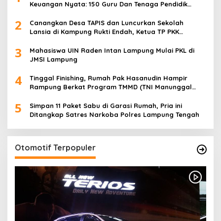
Keuangan Nyata: 150 Guru Dan Tenaga Pendidik
Terima Polis Asuransi Jiwa
2
Canangkan Desa TAPIS dan Luncurkan Sekolah
Lansia di Kampung Rukti Endah, Ketua TP PKK
Lampung Dorong Pembangunan SDM Dimulai dari
3
Desa
Mahasiswa UIN Raden Intan Lampung Mulai PKL di
JMSI Lampung
4
Tinggal Finishing, Rumah Pak Hasanudin Hampir
Rampung Berkat Program TMMD (TNI Manunggal
Membangun Desa)
5
Simpan 11 Paket Sabu di Garasi Rumah, Pria ini
Ditangkap Satres Narkoba Polres Lampung Tengah
Otomotif Terpopuler