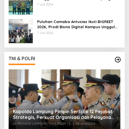
7 Juli 2026
Puluhan Camaba Antusias Ikuti BIGREET
2026, Prodi Bisnis Digital Kampus Unggul
IIB Darmajaya Hadirkan Deretan
7 Juli 2026
Mahasiswa Berprestasi
TNI & POLRI
Kapolda Lampung Pimpin Sertijab 12 Pejabat
T
Strategis, Perkuat Organisasi dan Pelayanan
H
Polri Presisi
M
Di PROVINSI LAMPUNG, TNI & POLRI
|
3 Agustus 2026
Di