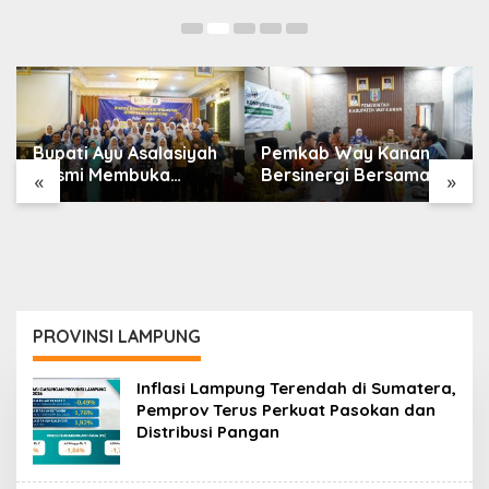
Bupati Ayu Asalasiyah
Pemkab Way Kanan
Resmi Membuka
Bersinergi Bersama PT
«
»
Rakorwil HIMPAUDI se-
BPR Syariah Way
Provinsi Lampung
Kanan (Perseroda)
Gelar Uji Kompetensi
Keahlian
PROVINSI LAMPUNG
Inflasi Lampung Terendah di Sumatera,
Pemprov Terus Perkuat Pasokan dan
Distribusi Pangan