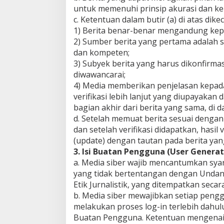
untuk memenuhi prinsip akurasi dan k
c. Ketentuan dalam butir (a) di atas dike
1) Berita benar-benar mengandung kepe
2) Sumber berita yang pertama adalah s
dan kompeten;
3) Subyek berita yang harus dikonfirmas
diwawancarai;
4) Media memberikan penjelasan kepad
verifikasi lebih lanjut yang diupayakan
bagian akhir dari berita yang sama, di
d. Setelah memuat berita sesuai dengan 
dan setelah verifikasi didapatkan, hasil
(update) dengan tautan pada berita yang
3. Isi Buatan Pengguna (User Genera
a. Media siber wajib mencantumkan sya
yang tidak bertentangan dengan Undan
Etik Jurnalistik, yang ditempatkan secara
b. Media siber mewajibkan setiap peng
melakukan proses log-in terlebih dahu
Buatan Pengguna. Ketentuan mengenai lo