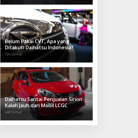
Belum Pakai CVT, Apa yang
Ditakuti Daihatsu Indonesia?
720 Dilihat
Daihatsu Santai Penjualan Sirion
Kalah Jauh dari Mobil LCGC
668 Dilihat