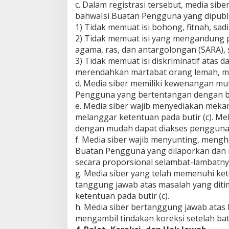
c. Dalam registrasi tersebut, media si
bahwaIsi Buatan Pengguna yang dipubli
1) Tidak memuat isi bohong, fitnah, sadi
2) Tidak memuat isi yang mengandung p
agama, ras, dan antargolongan (SARA),
3) Tidak memuat isi diskriminatif atas 
merendahkan martabat orang lemah, miski
d. Media siber memiliki kewenangan mu
Pengguna yang bertentangan dengan but
e. Media siber wajib menyediakan meka
melanggar ketentuan pada butir (c). Me
dengan mudah dapat diakses pengguna
f. Media siber wajib menyunting, mengh
Buatan Pengguna yang dilaporkan dan m
secara proporsional selambat-lambatnya
g. Media siber yang telah memenuhi ketent
tanggung jawab atas masalah yang diti
ketentuan pada butir (c).
h. Media siber bertanggung jawab atas 
mengambil tindakan koreksi setelah bat