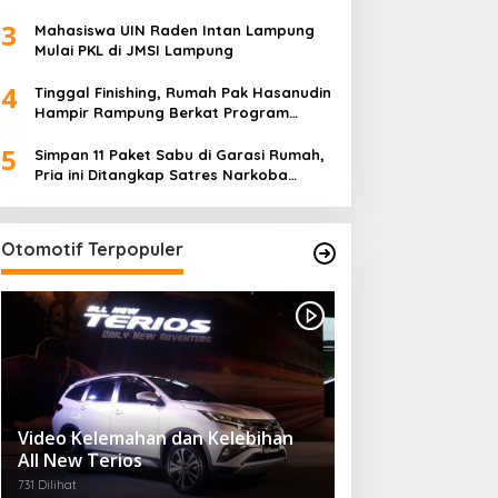
Ketua TP PKK Lampung Dorong
3
Pembangunan SDM Dimulai dari Desa
Mahasiswa UIN Raden Intan Lampung
Mulai PKL di JMSI Lampung
4
Tinggal Finishing, Rumah Pak Hasanudin
Hampir Rampung Berkat Program
TMMD (TNI Manunggal Membangun
5
Desa)
Simpan 11 Paket Sabu di Garasi Rumah,
Pria ini Ditangkap Satres Narkoba
Polres Lampung Tengah
Otomotif Terpopuler
Video Kelemahan dan Kelebihan
All New Terios
731 Dilihat