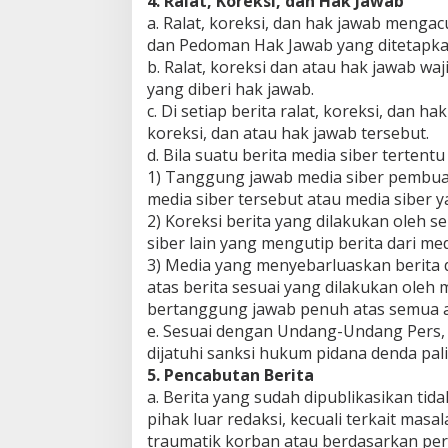
4. Ralat, Koreksi, dan Hak Jawab
a. Ralat, koreksi, dan hak jawab mengac
dan Pedoman Hak Jawab yang ditetapka
b. Ralat, koreksi dan atau hak jawab waj
yang diberi hak jawab.
c. Di setiap berita ralat, koreksi, dan 
koreksi, dan atau hak jawab tersebut.
d. Bila suatu berita media siber tertent
1) Tanggung jawab media siber pembuat 
media siber tersebut atau media siber y
2) Koreksi berita yang dilakukan oleh s
siber lain yang mengutip berita dari med
3) Media yang menyebarluaskan berita d
atas berita sesuai yang dilakukan oleh 
bertanggung jawab penuh atas semua aki
e. Sesuai dengan Undang-Undang Pers, 
dijatuhi sanksi hukum pidana denda pali
5. Pencabutan Berita
a. Berita yang sudah dipublikasikan tid
pihak luar redaksi, kecuali terkait ma
traumatik korban atau berdasarkan per