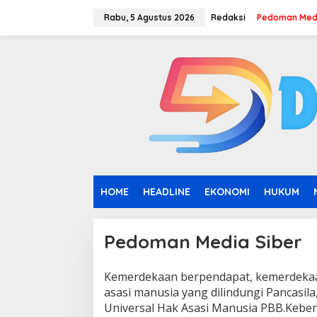
L
e
Rabu, 5 Agustus 2026
Redaksi
Pedoman Medi
w
a
t
i
k
e
k
o
n
t
e
n
HOME
HEADLINE
EKONOMI
HUKUM
Pedoman Media Siber
Kemerdekaan berpendapat, kemerdekaa
|
2
asasi manusia yang dilindungi Pancasil
J
Universal Hak Asasi Manusia PBB.Keber
U
N