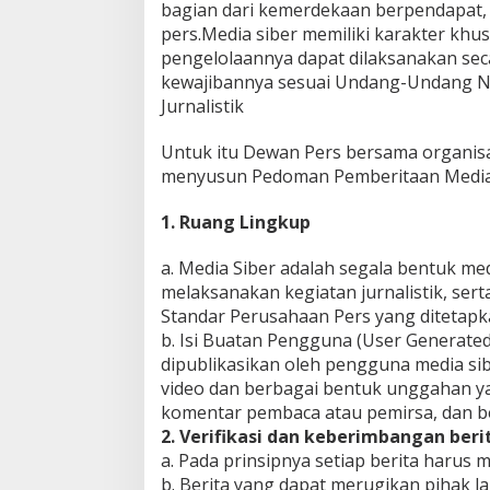
bagian dari kemerdekaan berpendapat,
I
pers.Media siber memiliki karakter k
2
0
pengelolaannya dapat dilaksanakan sec
2
5
kewajibannya sesuai Undang-Undang No
O
Jurnalistik
L
E
H
Untuk itu Dewan Pers bersama organisa
R
E
menyusun Pedoman Pemberitaan Media S
D
A
K
1. Ruang Lingkup
S
I
a. Media Siber adalah segala bentuk m
melaksanakan kegiatan jurnalistik, s
Standar Perusahaan Pers yang ditetap
b. Isi Buatan Pengguna (User Generated 
dipublikasikan oleh pengguna media sibe
video dan berbagai bentuk unggahan yan
komentar pembaca atau pemirsa, dan be
2. Verifikasi dan keberimbangan beri
a. Pada prinsipnya setiap berita harus me
b. Berita yang dapat merugikan pihak l