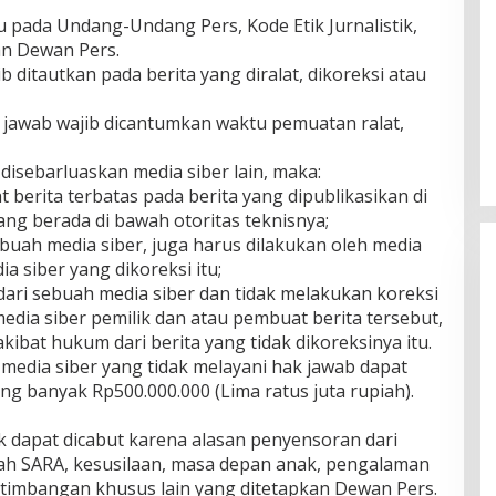
u pada Undang-Undang Pers, Kode Etik Jurnalistik,
n Dewan Pers.
ib ditautkan pada berita yang diralat, dikoreksi atau
hak jawab wajib dicantumkan waktu pemuatan ralat,
u disebarluaskan media siber lain, maka:
berita terbatas pada berita yang dipublikasikan di
ang berada di bawah otoritas teknisnya;
ebuah media siber, juga harus dilakukan oleh media
ia siber yang dikoreksi itu;
ari sebuah media siber dan tidak melakukan koreksi
media siber pemilik dan atau pembuat berita tersebut,
bat hukum dari berita yang tidak dikoreksinya itu.
media siber yang tidak melayani hak jawab dapat
ng banyak Rp500.000.000 (Lima ratus juta rupiah).
ak dapat dicabut karena alasan penyensoran dari
salah SARA, kesusilaan, masa depan anak, pengalaman
timbangan khusus lain yang ditetapkan Dewan Pers.