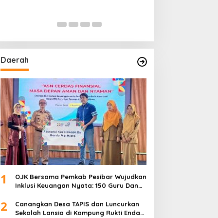
Daerah
1
OJK Bersama Pemkab Pesibar Wujudkan
Inklusi Keuangan Nyata: 150 Guru Dan
Tenaga Pendidik Terima Polis Asuransi
2
Jiwa
Canangkan Desa TAPIS dan Luncurkan
Sekolah Lansia di Kampung Rukti Endah,