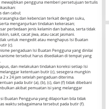
ber mewajibkan pengguna memberi persetujuan tertulis
kasikan:
s dan cabul;
rasangka dan kebencian terkait dengan suku,
 serta menganjurkan tindakan kekerasan;
dasar perbedaan jenis kelamin dan bahasa, serta tidak
n, sakit, cacat jiwa, atau cacat jasmani.
tlak untuk mengedit atau menghapus Isi Buatan
ir (c).
nisme pengaduan Isi Buatan Pengguna yang dinilai
kanisme tersebut harus disediakan di tempat yang
.
apus, dan melakukan tindakan koreksi setiap Isi
elanggar ketentuan butir (c), sesegera mungkin
 2 x 24 jam setelah pengaduan diterima.
uan pada butir (a), (b), (c), dan (f) tidak dibebani
mbulkan akibat pemuatan isi yang melanggar
Isi Buatan Pengguna yang dilaporkan bila tidak
as waktu sebagaimana tersebut pada butir (f).