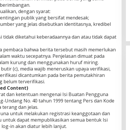
eberimbangan.
cualikan, dengan syarat:
ntingan publik yang bersifat mendesak;
umber yang jelas disebutkan identitasnya, kredibel
i tidak diketahui keberadaannya dan atau tidak dapat
a pembaca bahwa berita tersebut masih memerlukan
 dalam waktu secepatnya. Penjelasan dimuat pada
 dalam kurung dan menggunakan huruf miring.
butir (c), media wajib meneruskan upaya verifikasi,
 verifikasi dicantumkan pada berita pemutakhiran
 belum terverifikasi.
ted Content)
Lomba Lari 10K Meriahkan HUT
rat dan ketentuan mengenai Isi Buatan Pengguna
Ke-1 Kodam XXI/Radin Inten
g-Undang No. 40 tahun 1999 tentang Pers dan Kode
Di Olahraga, TNI & POLRI
|
5 Agustus 2026
 terang dan jelas.
guna untuk melakukan registrasi keanggotaan dan
lu untuk dapat mempublikasikan semua bentuk Isi
g-in akan diatur lebih lanjut.