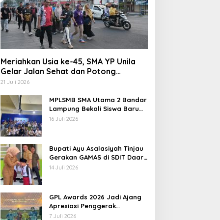
Meriahkan Usia ke-45, SMA YP Unila
Gelar Jalan Sehat dan Potong
Tumpeng
21 Juli 2026
MPLSMB SMA Utama 2 Bandar
Lampung Bekali Siswa Baru
Literasi Digital, Jurnalistik,
16 Juli 2026
dan Etika Bermedia Sosial
Bupati Ayu Asalasiyah Tinjau
Gerakan GAMAS di SDIT Daar
‘Ilmi
14 Juli 2026
GPL Awards 2026 Jadi Ajang
Apresiasi Penggerak
Pendidikan Muda Lampung
7 Juli 2026