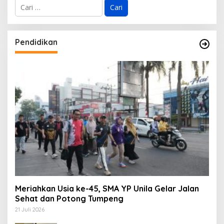
C
a
r
i
u
Pendidikan
n
t
u
k
:
Meriahkan Usia ke-45, SMA YP Unila Gelar Jalan
Sehat dan Potong Tumpeng
21 Juli 2026