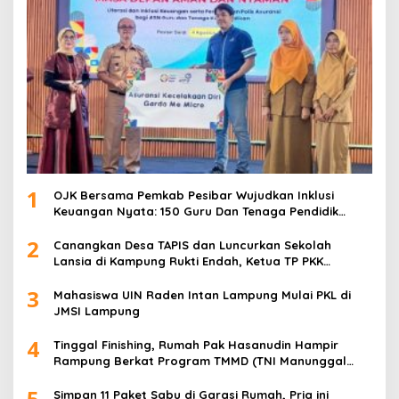
1
OJK Bersama Pemkab Pesibar Wujudkan Inklusi
Keuangan Nyata: 150 Guru Dan Tenaga Pendidik
Terima Polis Asuransi Jiwa
2
Canangkan Desa TAPIS dan Luncurkan Sekolah
Lansia di Kampung Rukti Endah, Ketua TP PKK
Lampung Dorong Pembangunan SDM Dimulai dari
3
Desa
Mahasiswa UIN Raden Intan Lampung Mulai PKL di
JMSI Lampung
4
Tinggal Finishing, Rumah Pak Hasanudin Hampir
Rampung Berkat Program TMMD (TNI Manunggal
Membangun Desa)
5
Simpan 11 Paket Sabu di Garasi Rumah, Pria ini