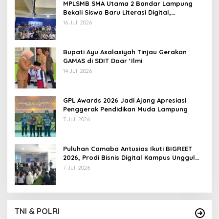
MPLSMB SMA Utama 2 Bandar Lampung
Bekali Siswa Baru Literasi Digital,
Jurnalistik, dan Etika Bermedia Sosial
16 Juli 2026
Bupati Ayu Asalasiyah Tinjau Gerakan
GAMAS di SDIT Daar ‘Ilmi
14 Juli 2026
GPL Awards 2026 Jadi Ajang Apresiasi
Penggerak Pendidikan Muda Lampung
7 Juli 2026
Puluhan Camaba Antusias Ikuti BIGREET
2026, Prodi Bisnis Digital Kampus Unggul
IIB Darmajaya Hadirkan Deretan
7 Juli 2026
Mahasiswa Berprestasi
TNI & POLRI