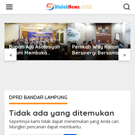
L
e
w
a
t
i
k
e
k
Bupati Ayu Asalasiyah
Pemkab Way Kanan
o
Resmi Membuka
Bersinergi Bersama PT
«
»
n
Rakorwil HIMPAUDI se-
BPR Syariah Way
t
Provinsi Lampung
Kanan (Perseroda)
e
Gelar Uji Kompetensi
n
Keahlian
DPRD BANDAR LAMPUNG
Tidak ada yang ditemukan
Sepertinya kami tidak dapat menemukan yang Anda cari.
Mungkin pencarian dapat membantu.