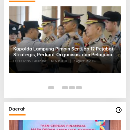
Kapolda Lampung Pimpin Sertijab 12 Pejabat
T
Strategis, Perkuat Organisasi dan Pelayanan
H
Polri Presisi
M
Di PROVINSI LAMPUNG, TNI & POLRI
|
3 Agustus 2026
Di
Daerah