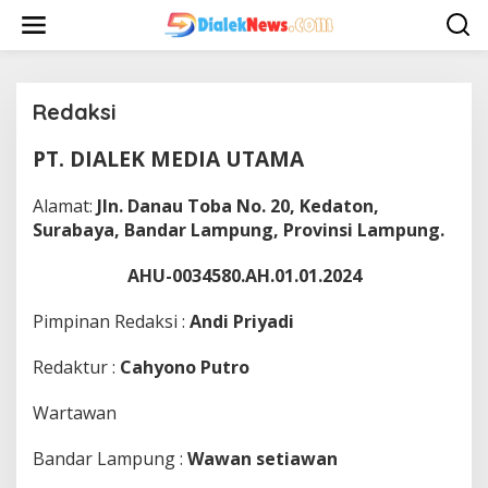
L
e
w
a
t
i
Redaksi
k
e
PT. DIALEK MEDIA UTAMA
|
k
2
o
J
Alamat:
Jln. Danau Toba No. 20, Kedaton,
n
U
N
t
Surabaya, Bandar Lampung, Provinsi Lampung.
I
e
2
n
0
AHU-0034580.AH.01.01.2024
2
5
O
Pimpinan Redaksi :
Andi Priyadi
L
E
H
Redaktur :
Cahyono Putro
R
E
D
Wartawan
A
K
S
Bandar Lampung :
Wawan setiawan
I