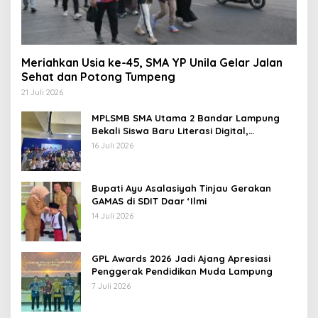
Meriahkan Usia ke-45, SMA YP Unila Gelar Jalan
Sehat dan Potong Tumpeng
21 Juli 2026
MPLSMB SMA Utama 2 Bandar Lampung
Bekali Siswa Baru Literasi Digital,
Jurnalistik, dan Etika Bermedia Sosial
16 Juli 2026
Bupati Ayu Asalasiyah Tinjau Gerakan
GAMAS di SDIT Daar ‘Ilmi
14 Juli 2026
GPL Awards 2026 Jadi Ajang Apresiasi
Penggerak Pendidikan Muda Lampung
7 Juli 2026