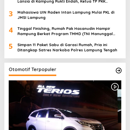
Lansia di Kampung Rukti Endah, Ketua TP PKK
Lampung Dorong Pembangunan SDM Dimulai dari
3
Desa
Mahasiswa UIN Raden Intan Lampung Mulai PKL di
JMSI Lampung
4
Tinggal Finishing, Rumah Pak Hasanudin Hampir
Rampung Berkat Program TMMD (TNI Manunggal
Membangun Desa)
5
Simpan 11 Paket Sabu di Garasi Rumah, Pria ini
Ditangkap Satres Narkoba Polres Lampung Tengah
Otomotif Terpopuler