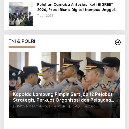
Puluhan Camaba Antusias Ikuti BIGREET
2026, Prodi Bisnis Digital Kampus Unggul
IIB Darmajaya Hadirkan Deretan
7 Juli 2026
Mahasiswa Berprestasi
TNI & POLRI
Kapolda Lampung Pimpin Sertijab 12 Pejabat
T
Strategis, Perkuat Organisasi dan Pelayanan
H
Polri Presisi
M
Di PROVINSI LAMPUNG, TNI & POLRI
|
3 Agustus 2026
Di