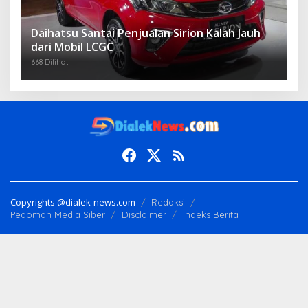
Daihatsu Santai Penjualan Sirion Kalah Jauh
dari Mobil LCGC
668 Dilihat
Copyrights @dialek-news.com
Redaksi
Pedoman Media Siber
Disclaimer
Indeks Berita