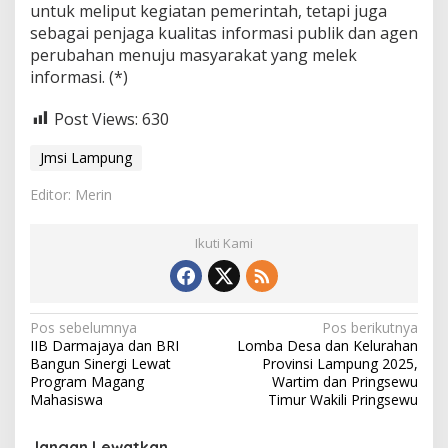
untuk meliput kegiatan pemerintah, tetapi juga
sebagai penjaga kualitas informasi publik dan agen
perubahan menuju masyarakat yang melek
informasi. (*)
Post Views:
630
Jmsi Lampung
Editor: Merin
Ikuti Kami
N
Pos sebelumnya
Pos berikutnya
IIB Darmajaya dan BRI
Lomba Desa dan Kelurahan
a
Bangun Sinergi Lewat
Provinsi Lampung 2025,
v
Program Magang
Wartim dan Pringsewu
Mahasiswa
Timur Wakili Pringsewu
i
g
Jangan Lewatkan