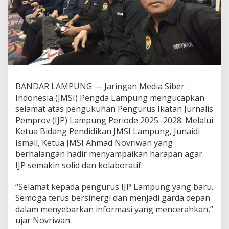
l
a
m
a
t
A
t
a
s
BANDAR LAMPUNG — Jaringan Media Siber
P
Indonesia (JMSI) Pengda Lampung mengucapkan
e
n
selamat atas pengukuhan Pengurus Ikatan Jurnalis
g
Pemprov (IJP) Lampung Periode 2025–2028. Melalui
u
Ketua Bidang Pendidikan JMSI Lampung, Junaidi
k
Ismail, Ketua JMSI Ahmad Novriwan yang
u
berhalangan hadir menyampaikan harapan agar
h
a
IJP semakin solid dan kolaboratif.
n
P
“Selamat kepada pengurus IJP Lampung yang baru.
e
Semoga terus bersinergi dan menjadi garda depan
n
dalam menyebarkan informasi yang mencerahkan,”
g
u
ujar Novriwan.
r