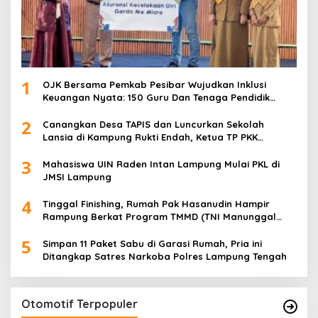
1
OJK Bersama Pemkab Pesibar Wujudkan Inklusi
Keuangan Nyata: 150 Guru Dan Tenaga Pendidik
Terima Polis Asuransi Jiwa
2
Canangkan Desa TAPIS dan Luncurkan Sekolah
Lansia di Kampung Rukti Endah, Ketua TP PKK
Lampung Dorong Pembangunan SDM Dimulai dari
3
Desa
Mahasiswa UIN Raden Intan Lampung Mulai PKL di
JMSI Lampung
4
Tinggal Finishing, Rumah Pak Hasanudin Hampir
Rampung Berkat Program TMMD (TNI Manunggal
Membangun Desa)
5
Simpan 11 Paket Sabu di Garasi Rumah, Pria ini
Ditangkap Satres Narkoba Polres Lampung Tengah
Otomotif Terpopuler