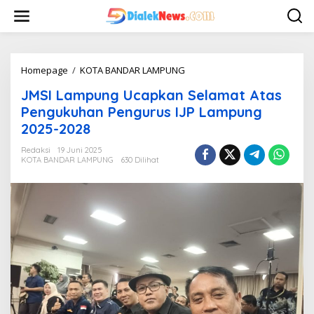
L
e
w
a
t
i
Homepage
/
KOTA BANDAR LAMPUNG
J
k
M
JMSI Lampung Ucapkan Selamat Atas
e
S
k
I
Pengukuhan Pengurus IJP Lampung
o
L
2025-2028
n
a
t
m
Redaksi
19 Juni 2025
e
p
KOTA BANDAR LAMPUNG
630 Dilihat
n
u
n
g
U
c
a
p
k
a
n
S
e