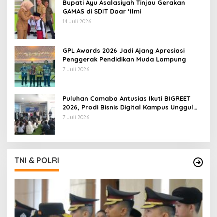
Bupati Ayu Asalasiyah Tinjau Gerakan
GAMAS di SDIT Daar ‘Ilmi
14 Juli 2026
GPL Awards 2026 Jadi Ajang Apresiasi
Penggerak Pendidikan Muda Lampung
7 Juli 2026
Puluhan Camaba Antusias Ikuti BIGREET
2026, Prodi Bisnis Digital Kampus Unggul
IIB Darmajaya Hadirkan Deretan
7 Juli 2026
Mahasiswa Berprestasi
TNI & POLRI