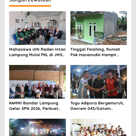
a
s
i
p
o
s
Mahasiswa UIN Raden Intan
Tinggal Finishing, Rumah
Lampung Mulai PKL di JMSI
Pak Hasanudin Hampir
Lampung
Rampung Berkat Program
TMMD (TNI Manunggal
Membangun Desa)
KAMMI Bandar Lampung
Tugu Adipura Bergemuruh,
Gelar SPN 2026, Perkuat
Danrem 043/Gatam
Identitas Muslimah Hadapi
Bersama Forkopimda
Tantangan Zaman
Lampung dan Masyarakat
Nobar Final Piala Dunia
2026