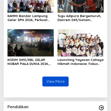
KAMMI Bandar Lampung
Tugu Adipura Bergemuruh,
Gelar SPN 2026, Perkuat
Danrem 043/Gatam
Identitas Muslimah Hadapi
Bersama Forkopimda
Tantangan Zaman
Lampung dan Masyarakat
Nobar Final Piala Dunia
2026
KODIM 0410/KBL GELAR
Launching Yayasan Cahaya
NOBAR PIALA DUNIA 2026,
Hikmah Indonesia: Fokus
RAJUT KEBERSAMAAN TNI-
pada Sosial dan Pendidikan
RAKYAT DI TIGA KECAMATAN
View More
Pendidikan