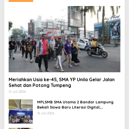
Meriahkan Usia ke-45, SMA YP Unila Gelar Jalan
Sehat dan Potong Tumpeng
21 Juli 2026
MPLSMB SMA Utama 2 Bandar Lampung
Bekali Siswa Baru Literasi Digital,
Jurnalistik, dan Etika Bermedia Sosial
16 Juli 2026