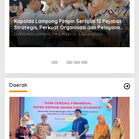
Kapolda Lampung Pimpin Sertijab 12 Pejabat
T
Strategis, Perkuat Organisasi dan Pelayanan
H
Polri Presisi
M
Di PROVINSI LAMPUNG, TNI & POLRI
|
3 Agustus 2026
Di
Daerah