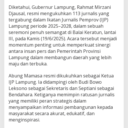
u
Diketahui, Gubernur Lampung, Rahmat Mirzani
s
Djausal, resmi mengukuhkan 113 jurnalis yang
I
tergabung dalam Ikatan Jurnalis Pemprov (IJP)
J
P
Lampung periode 2025–2028, dalam sebuah
L
seremoni penuh semangat di Balai Keratun, lantai
a
III, pada Kamis (19/6/2025). Acara tersebut menjadi
m
momentum penting untuk memperkuat sinergi
p
u
antara insan pers dan Pemerintah Provinsi
n
Lampung dalam membangun daerah yang lebih
g
maju dan terbuka.
2
0
Abung Mamasa resmi dikukuhkan sebagai Ketua
2
5
IJP Lampung. Ia didampingi oleh Budi Bowo
-
Leksono sebagai Sekretaris dan Septiani sebagai
2
Bendahara. Ketiganya memimpin ratusan jurnalis
0
yang memiliki peran strategis dalam
2
menyampaikan informasi pembangunan kepada
8
masyarakat secara akurat, edukatif, dan
menginspirasi.