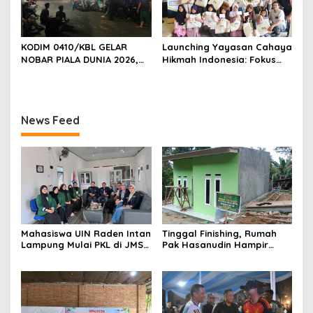
KODIM 0410/KBL GELAR
Launching Yayasan Cahaya
NOBAR PIALA DUNIA 2026,
Hikmah Indonesia: Fokus
RAJUT KEBERSAMAAN TNI-
pada Sosial dan Pendidikan
RAKYAT DI TIGA KECAMATAN
News Feed
Mahasiswa UIN Raden Intan
Tinggal Finishing, Rumah
Lampung Mulai PKL di JMSI
Pak Hasanudin Hampir
Lampung
Rampung Berkat Program
TMMD (TNI Manunggal
Membangun Desa)