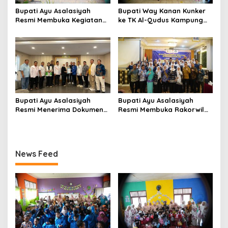
Bupati Ayu Asalasiyah
Bupati Way Kanan Kunker
Resmi Membuka Kegiatan
ke TK Al-Qudus Kampung
Monev Implementasi 10
Bumi Ratu
Kabupaten Way Kanan
Bupati Ayu Asalasiyah
Bupati Ayu Asalasiyah
Resmi Menerima Dokumen
Resmi Membuka Rakorwil
Usulan Calon Wakil Bupati
HIMPAUDI se-Provinsi
Way Kanan Sisa Masa
Lampung
Jabatan 2025-2030
News Feed