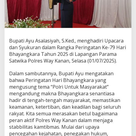
d
i
r
i
U
p
a
Bupati Ayu Asalasiyah, S.Ked., menghadiri Upacara
c
dan Syukuran dalam Rangka Peringatan Ke-79 Hari
a
r
Bhayangkara Tahun 2025 di Lapangan Parama
a
Satwika Polres Way Kanan, Selasa (01/07/2025).
D
a
Dalam sambutannya, Bupati Ayu mengatakan
n
bahwa Peringatan Hari Bhayangkara yang
S
y
mengusung tema “Polri Untuk Masyarakat”
u
mengandung makna Bhayangkara senantiasa
k
hadir di tengah-tengah masyarakat, memastikan
u
keamanan, ketertiban, dan keadilan bagi seluruh
r
rakyat. Kita semua merasakan betul bagaimana
a
n
peran aktif Polres Way Kanan dalam menjaga
H
stabbilitas kamtibmas. Mulai dari upaya
U
pencegahan kejahatan, penegakan hukum,
T