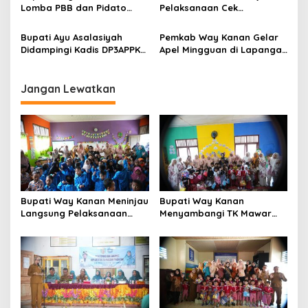
Lomba PBB dan Pidato
Pelaksanaan Cek
Bahasa Lampung, Dorong
Kesehatan Gratis
Semangat Pelestarian
Bupati Ayu Asalasiyah
Pemkab Way Kanan Gelar
Budaya
Didampingi Kadis DP3APPKB
Apel Mingguan di Lapangan
Way kanan Andi Oktaviandi
Buway Pemuka
Terima Penganugerahan
Kabupaten Layak Anak
Jangan Lewatkan
Bupati Way Kanan Meninjau
Bupati Way Kanan
Langsung Pelaksanaan
Menyambangi TK Mawar
Pembelajaran Kreatif dan
Kampung Gunung Katun
Menyenangkan di TK Negeri
Dalam Rangka
Pembina Kampung Sri
Memperingati Hari Anak
Wijaya
Nasional