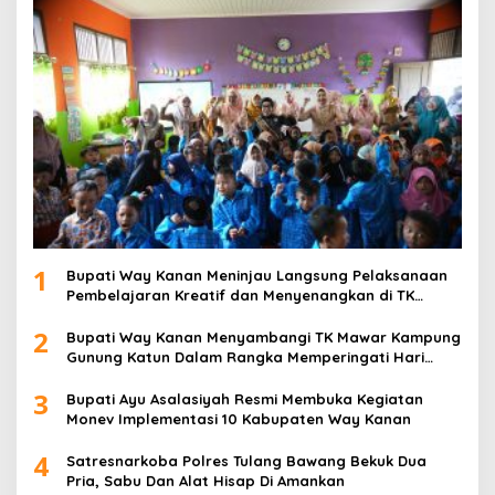
1
Bupati Way Kanan Meninjau Langsung Pelaksanaan
Pembelajaran Kreatif dan Menyenangkan di TK
Negeri Pembina Kampung Sri Wijaya
2
Bupati Way Kanan Menyambangi TK Mawar Kampung
Gunung Katun Dalam Rangka Memperingati Hari
Anak Nasional
3
Bupati Ayu Asalasiyah Resmi Membuka Kegiatan
Monev Implementasi 10 Kabupaten Way Kanan
4
Satresnarkoba Polres Tulang Bawang Bekuk Dua
Pria, Sabu Dan Alat Hisap Di Amankan