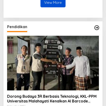
View More
Pendidikan
Dorong Budaya 3R Berbasis Teknologi, KKL-PPM
Universitas Malahayati Kenalkan AI Barcode
untuk Edukasi Sampah