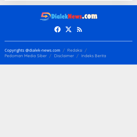
Copyrights @dialek-news.com
Redaksi
Pedoman Media Siber
Disclaimer
Indeks Berita