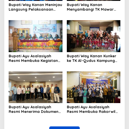
Bupati Way Kanan Meninjau
Bupati Way Kanan
Langsung Pelaksanaan
Menyambangi TK Mawar
Pembelajaran Kreatif dan
Kampung Gunung Katun
Menyenangkan di TK Negeri
Dalam Rangka
Pembina Kampung Sri
Memperingati Hari Anak
Wijaya
Nasional
Bupati Ayu Asalasiyah
Bupati Way Kanan Kunker
Resmi Membuka Kegiatan
ke TK Al-Qudus Kampung
Monev Implementasi 10
Bumi Ratu
Kabupaten Way Kanan
Bupati Ayu Asalasiyah
Bupati Ayu Asalasiyah
Resmi Menerima Dokumen
Resmi Membuka Rakorwil
Usulan Calon Wakil Bupati
HIMPAUDI se-Provinsi
Way Kanan Sisa Masa
Lampung
Jabatan 2025-2030