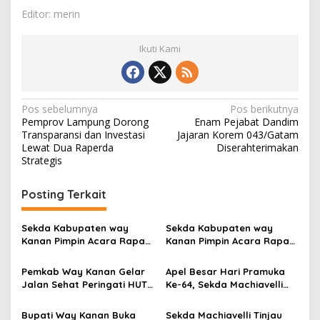
Editor: merin
Ikuti Kami
N
Pos sebelumnya
Pos berikutnya
Pemprov Lampung Dorong
Enam Pejabat Dandim
a
Transparansi dan Investasi
Jajaran Korem 043/Gatam
v
Lewat Dua Raperda
Diserahterimakan
Strategis
i
g
Posting Terkait
a
s
Sekda Kabupaten way
Sekda Kabupaten way
Kanan Pimpin Acara Rapat
Kanan Pimpin Acara Rapat
i
di Ruang Buay Pemuka
di Ruang Buay Pemuka
p
Pangeran Tuha
Pangeran Tuha
Pemkab Way Kanan Gelar
Apel Besar Hari Pramuka
Jalan Sehat Peringati HUT
Ke-64, Sekda Machiavelli
o
RI
Tekankan Pentingnya
s
Ketahanan Bangsa
Bupati Way Kanan Buka
Sekda Machiavelli Tinjau