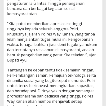
pengaturan lalu lintas, hingga penanganan
B
h
bencana dan berbagai kegiatan sosial
a
kemasyarakatan.
y
a
“Kita patut memberikan apresiasi setinggi-
n
tingginya kepada seluruh anggota Polri,
g
k
khususnya jajaran Polres Way Kanan, yang tanpa
a
lelah menjalankan tugas mulia ini. Pengorbanan
r
waktu, tenaga, bahkan jiwa, demi tegaknya hukum
a
dan terciptanya rasa aman di masyarakat, adalah
K
bentuk pengabdian yang patut Kita teladani”, ujar
e
:
Bupati Ayu.
7
9
Tantangan ke depan tentu tidak semakin ringan.
T
Perkembangan zaman, kemajuan teknologi, serta
a
dinamika sosial yang begitu cepat menuntut Polri
h
u
untuk terus berinovasi, meningkatkan kapasitas,
n
dan beradaptasi. Dirinya yakin dengan semangat
profesionalisme dan dedikasi yang tinggi, Polres
Way Kanan akan mampu menjawab setiap