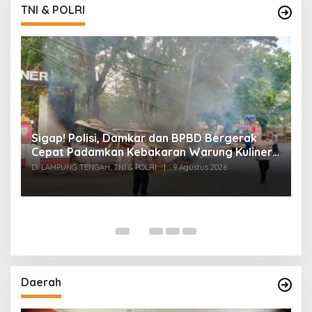
TNI & POLRI
k
Sigap! Polisi, Damkar dan BPBD Bergerak
T
Cepat Padamkan Kebakaran Warung Kuliner
S
di Prosida Bandar Jaya
P
Di LAMPUNG TENGAH, TNI & POLRI
|
9 Agustus 2026
Di
Daerah