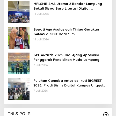
MPLSMB SMA Utama 2 Bandar Lampung
Bekali Siswa Baru Literasi Digital,
Jurnalistik, dan Etika Bermedia Sosial
16 Juli 2026
Bupati Ayu Asalasiyah Tinjau Gerakan
GAMAS di SDIT Daar ‘Ilmi
14 Juli 2026
GPL Awards 2026 Jadi Ajang Apresiasi
Penggerak Pendidikan Muda Lampung
7 Juli 2026
Puluhan Camaba Antusias Ikuti BIGREET
2026, Prodi Bisnis Digital Kampus Unggul
IIB Darmajaya Hadirkan Deretan
7 Juli 2026
Mahasiswa Berprestasi
TNI & POLRI