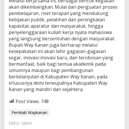
Melalui kerja sama ini, berbagai bentuk kegiatan
a
akan dikembangkan. Mulai dari penguatan proses
s
pembelajaran, riset terapan yang mendukung
i
kebijakan publik, pelatihan dan peningkatan
kapasitas aparatur dan masyarakat, hingga
penyelenggaraan kuliah kerja nyata mahasiswa
yang langsung bersentuhan dengan masyarakat.
Bupati Way Kanan juga berharap melalui
kesepakatan ini akan lahir gagasan-gagasan
segar, inovasi-inovasi baru, dan terobosan yang
bermanfaat, baik bagi semua akademik pada
umumnya maupun bagi pembangunan
berkelanjutan di Kabupaten Way Kanan, pada
khususnya demi terwujudnya Kabupaten Way
Kanan yang mandiri dan sejahtera.
Post Views:
748
Pemkab Waykanan
Editor: Merin