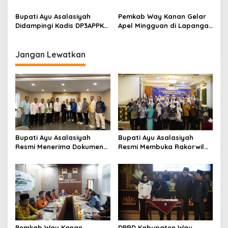
Bahasa Lampung, Dorong
Kesehatan Gratis
Semangat Pelestarian
Bupati Ayu Asalasiyah
Pemkab Way Kanan Gelar
Budaya
Didampingi Kadis DP3APPKB
Apel Mingguan di Lapangan
Way kanan Andi Oktaviandi
Buway Pemuka
Terima Penganugerahan
Kabupaten Layak Anak
Jangan Lewatkan
Bupati Ayu Asalasiyah
Bupati Ayu Asalasiyah
Resmi Menerima Dokumen
Resmi Membuka Rakorwil
Usulan Calon Wakil Bupati
HIMPAUDI se-Provinsi
Way Kanan Sisa Masa
Lampung
Jabatan 2025-2030
Pemkab Way Kanan
DPRD Kabupaten Way