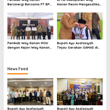
Bersinergi Bersama PT BPR
Kanan Resmi Mengesahkan
Syariah Way Kanan
Raperda Tahun 2025
(Perseroda) Gelar Uji
Kompetensi Keahlian
Pemkab Way Kanan MOU
Bupati Ayu Asalasiyah
dengan Kejari Way Kanan
Tinjau Gerakan GAMAS di
Tentang Pemulihan
SDIT Daar ‘Ilmi
Keuangan dan Aset Negara
News Feed
Bupati Ayu Asalasiyah
Bupati Ayu Asalasiyah