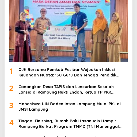
1
OJK Bersama Pemkab Pesibar Wujudkan Inklusi
Keuangan Nyata: 150 Guru Dan Tenaga Pendidik
Terima Polis Asuransi Jiwa
2
Canangkan Desa TAPIS dan Luncurkan Sekolah
Lansia di Kampung Rukti Endah, Ketua TP PKK
Lampung Dorong Pembangunan SDM Dimulai dari
3
Desa
Mahasiswa UIN Raden Intan Lampung Mulai PKL di
JMSI Lampung
4
Tinggal Finishing, Rumah Pak Hasanudin Hampir
Rampung Berkat Program TMMD (TNI Manunggal
Membangun Desa)