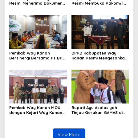
Resmi Menerima Dokumen
Resmi Membuka Rakorwil
Usulan Calon Wakil Bupati
HIMPAUDI se-Provinsi
Way Kanan Sisa Masa
Lampung
Jabatan 2025-2030
Pemkab Way Kanan
DPRD Kabupaten Way
Bersinergi Bersama PT BPR
Kanan Resmi Mengesahkan
Syariah Way Kanan
Raperda Tahun 2025
(Perseroda) Gelar Uji
Kompetensi Keahlian
Pemkab Way Kanan MOU
Bupati Ayu Asalasiyah
dengan Kejari Way Kanan
Tinjau Gerakan GAMAS di
Tentang Pemulihan
SDIT Daar ‘Ilmi
Keuangan dan Aset Negara
View More