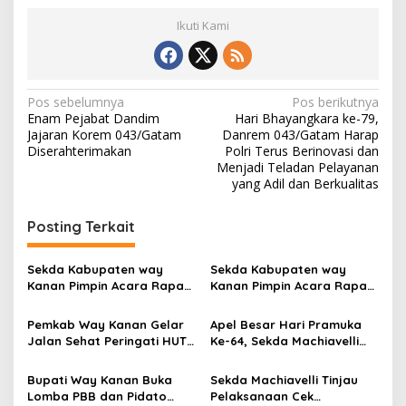
Ikuti Kami
N
Pos sebelumnya
Pos berikutnya
Enam Pejabat Dandim
Hari Bhayangkara ke-79,
a
Jajaran Korem 043/Gatam
Danrem 043/Gatam Harap
v
Diserahterimakan
Polri Terus Berinovasi dan
Menjadi Teladan Pelayanan
i
yang Adil dan Berkualitas
g
Posting Terkait
a
s
Sekda Kabupaten way
Sekda Kabupaten way
i
Kanan Pimpin Acara Rapat
Kanan Pimpin Acara Rapat
p
di Ruang Buay Pemuka
di Ruang Buay Pemuka
Pangeran Tuha
Pangeran Tuha
Pemkab Way Kanan Gelar
Apel Besar Hari Pramuka
o
Jalan Sehat Peringati HUT
Ke-64, Sekda Machiavelli
s
RI
Tekankan Pentingnya
Ketahanan Bangsa
Bupati Way Kanan Buka
Sekda Machiavelli Tinjau
Lomba PBB dan Pidato
Pelaksanaan Cek