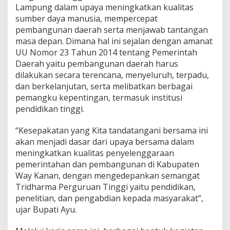
Lampung dalam upaya meningkatkan kualitas
s
i
sumber daya manusia, mempercepat
s
pembangunan daerah serta menjawab tantangan
I
masa depan. Dimana hal ini sejalan dengan amanat
l
UU Nomor 23 Tahun 2014 tentang Pemerintah
m
Daerah yaitu pembangunan daerah harus
u
P
dilakukan secara terencana, menyeluruh, terpadu,
e
dan berkelanjutan, serta melibatkan berbagai
n
pemangku kepentingan, termasuk institusi
g
pendidikan tinggi.
e
t
a
“Kesepakatan yang Kita tandatangani bersama ini
h
akan menjadi dasar dari upaya bersama dalam
u
meningkatkan kualitas penyelenggaraan
a
pemerintahan dan pembangunan di Kabupaten
n
D
Way Kanan, dengan mengedepankan semangat
a
Tridharma Perguruan Tinggi yaitu pendidikan,
n
penelitian, dan pengabdian kepada masyarakat”,
I
ujar Bupati Ayu.
n
o
v