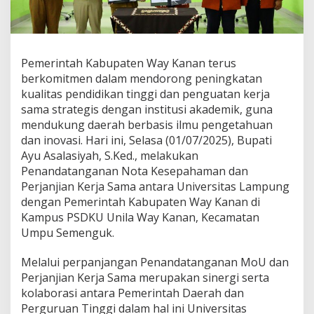
u
n
g
I
n
Pemerintah Kabupaten Way Kanan terus
s
berkomitmen dalam mendorong peningkatan
t
kualitas pendidikan tinggi dan penguatan kerja
i
sama strategis dengan institusi akademik, guna
t
u
mendukung daerah berbasis ilmu pengetahuan
s
dan inovasi. Hari ini, Selasa (01/07/2025), Bupati
i
Ayu Asalasiyah, S.Ked., melakukan
A
Penandatanganan Nota Kesepahaman dan
k
Perjanjian Kerja Sama antara Universitas Lampung
a
d
dengan Pemerintah Kabupaten Way Kanan di
e
Kampus PSDKU Unila Way Kanan, Kecamatan
m
Umpu Semenguk.
i
k
Melalui perpanjangan Penandatanganan MoU dan
B
e
Perjanjian Kerja Sama merupakan sinergi serta
r
kolaborasi antara Pemerintah Daerah dan
b
Perguruan Tinggi dalam hal ini Universitas
a