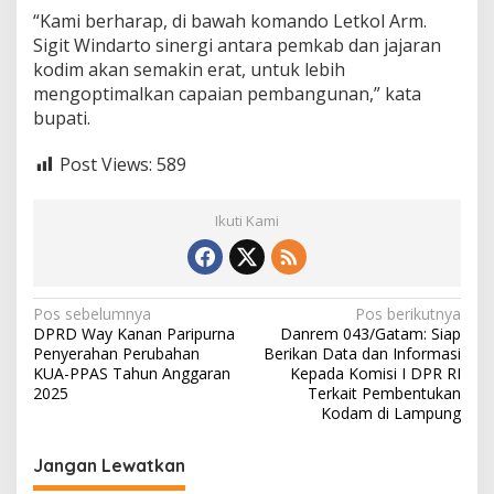
“Kami berharap, di bawah komando Letkol Arm.
Sigit Windarto sinergi antara pemkab dan jajaran
kodim akan semakin erat, untuk lebih
mengoptimalkan capaian pembangunan,” kata
bupati.
Post Views:
589
Ikuti Kami
N
Pos sebelumnya
Pos berikutnya
DPRD Way Kanan Paripurna
Danrem 043/Gatam: Siap
a
Penyerahan Perubahan
Berikan Data dan Informasi
v
KUA-PPAS Tahun Anggaran
Kepada Komisi I DPR RI
2025
Terkait Pembentukan
i
Kodam di Lampung
g
Jangan Lewatkan
a