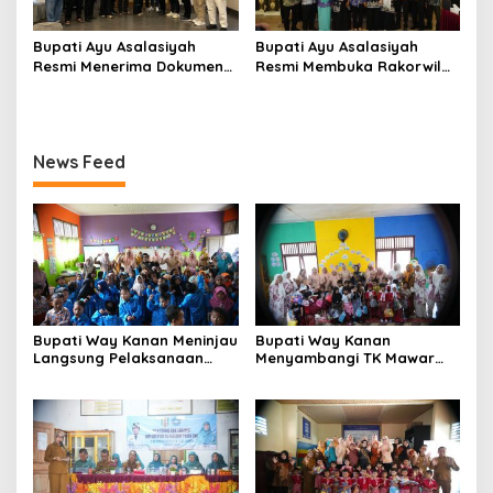
Bupati Ayu Asalasiyah
Bupati Ayu Asalasiyah
Resmi Menerima Dokumen
Resmi Membuka Rakorwil
Usulan Calon Wakil Bupati
HIMPAUDI se-Provinsi
Way Kanan Sisa Masa
Lampung
Jabatan 2025-2030
News Feed
Bupati Way Kanan Meninjau
Bupati Way Kanan
Langsung Pelaksanaan
Menyambangi TK Mawar
Pembelajaran Kreatif dan
Kampung Gunung Katun
Menyenangkan di TK Negeri
Dalam Rangka
Pembina Kampung Sri
Memperingati Hari Anak
Wijaya
Nasional