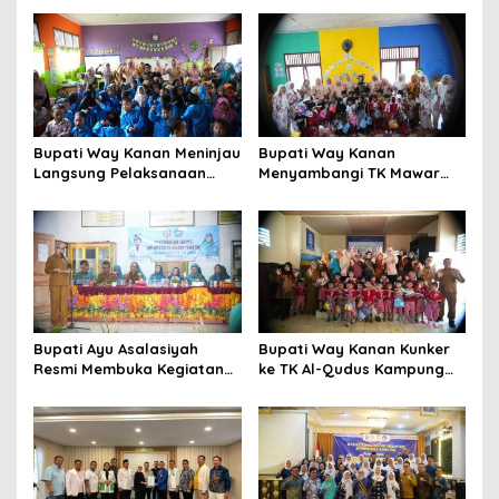
s
i
p
o
s
Bupati Way Kanan Meninjau
Bupati Way Kanan
Langsung Pelaksanaan
Menyambangi TK Mawar
Pembelajaran Kreatif dan
Kampung Gunung Katun
Menyenangkan di TK Negeri
Dalam Rangka
Pembina Kampung Sri
Memperingati Hari Anak
Wijaya
Nasional
Bupati Ayu Asalasiyah
Bupati Way Kanan Kunker
Resmi Membuka Kegiatan
ke TK Al-Qudus Kampung
Monev Implementasi 10
Bumi Ratu
Kabupaten Way Kanan