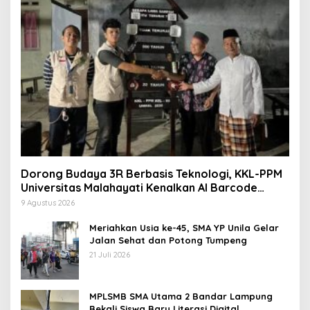
Dorong Budaya 3R Berbasis Teknologi, KKL-PPM
Universitas Malahayati Kenalkan AI Barcode
untuk Edukasi Sampah
9 Agustus 2026
Meriahkan Usia ke-45, SMA YP Unila Gelar
Jalan Sehat dan Potong Tumpeng
21 Juli 2026
MPLSMB SMA Utama 2 Bandar Lampung
Bekali Siswa Baru Literasi Digital,