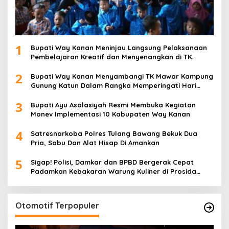
1
Bupati Way Kanan Meninjau Langsung Pelaksanaan
Pembelajaran Kreatif dan Menyenangkan di TK
Negeri Pembina Kampung Sri Wijaya
2
Bupati Way Kanan Menyambangi TK Mawar Kampung
Gunung Katun Dalam Rangka Memperingati Hari
Anak Nasional
3
Bupati Ayu Asalasiyah Resmi Membuka Kegiatan
Monev Implementasi 10 Kabupaten Way Kanan
4
Satresnarkoba Polres Tulang Bawang Bekuk Dua
Pria, Sabu Dan Alat Hisap Di Amankan
5
Sigap! Polisi, Damkar dan BPBD Bergerak Cepat
Padamkan Kebakaran Warung Kuliner di Prosida
Bandar Jaya
Otomotif Terpopuler