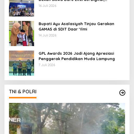
Jurnalistik, dan Etika Bermedia Sosial
16 Juli 2026
Bupati Ayu Asalasiyah Tinjau Gerakan
GAMAS di SDIT Daar ‘Ilmi
14 Juli 2026
GPL Awards 2026 Jadi Ajang Apresiasi
Penggerak Pendidikan Muda Lampung
7 Juli 2026
TNI & POLRI