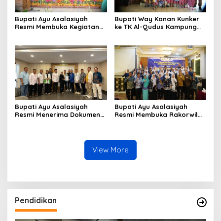
Bupati Ayu Asalasiyah
Bupati Way Kanan Kunker
Resmi Membuka Kegiatan
ke TK Al-Qudus Kampung
Monev Implementasi 10
Bumi Ratu
Kabupaten Way Kanan
Bupati Ayu Asalasiyah
Bupati Ayu Asalasiyah
Resmi Menerima Dokumen
Resmi Membuka Rakorwil
Usulan Calon Wakil Bupati
HIMPAUDI se-Provinsi
Way Kanan Sisa Masa
Lampung
Jabatan 2025-2030
View More
Pendidikan