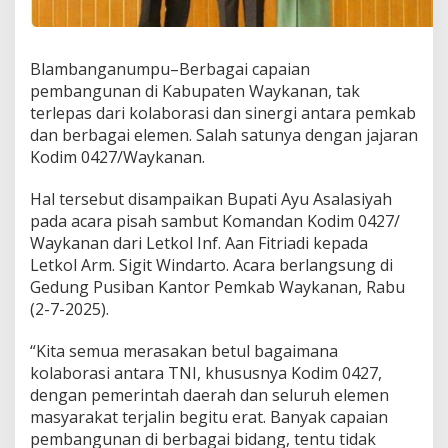
e
l
a
r
Blambanganumpu–Berbagai capaian
P
pembangunan di Kabupaten Waykanan, tak
i
terlepas dari kolaborasi dan sinergi antara pemkab
s
dan berbagai elemen. Salah satunya dengan jajaran
a
Kodim 0427/Waykanan.
h
S
a
Hal tersebut disampaikan Bupati Ayu Asalasiyah
m
pada acara pisah sambut Komandan Kodim 0427/
b
Waykanan dari Letkol Inf. Aan Fitriadi kepada
u
Letkol Arm. Sigit Windarto. Acara berlangsung di
t
D
Gedung Pusiban Kantor Pemkab Waykanan, Rabu
a
(2-7-2025).
n
d
“Kita semua merasakan betul bagaimana
i
kolaborasi antara TNI, khususnya Kodim 0427,
m
0
dengan pemerintah daerah dan seluruh elemen
4
masyarakat terjalin begitu erat. Banyak capaian
2
pembangunan di berbagai bidang, tentu tidak
7