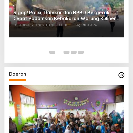
k
Sigap! Polisi, Damkar dan BPBD Bergerak
T
Cepat Padamkan Kebakaran Warung Kuliner
S
di Prosida Bandar Jaya
P
Di LAMPUNG TENGAH, TNI & POLRI
|
9 Agustus 2026
Di
Daerah