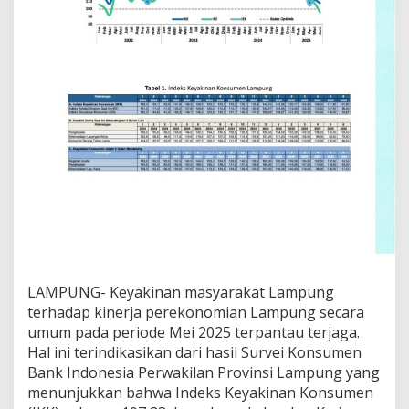
h
a
d
a
p
P
e
r
e
k
o
n
o
m
i
a
n
L
LAMPUNG- Keyakinan masyarakat Lampung
a
terhadap kinerja perekonomian Lampung secara
m
umum pada periode Mei 2025 terpantau terjaga.
p
Hal ini terindikasikan dari hasil Survei Konsumen
u
Bank Indonesia Perwakilan Provinsi Lampung yang
n
g
menunjukkan bahwa Indeks Keyakinan Konsumen
P