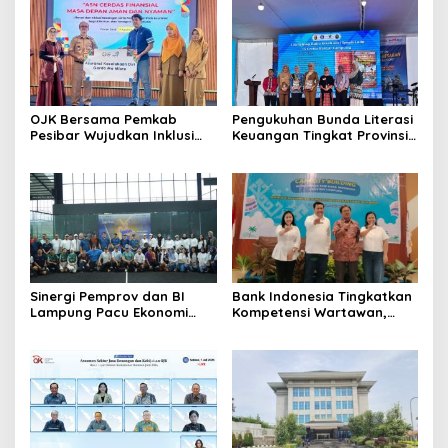
OJK Bersama Pemkab
Pengukuhan Bunda Literasi
Pesibar Wujudkan Inklusi
Keuangan Tingkat Provinsi,
Keuangan Nyata: 150 Guru
Kabupaten dan Kota di
Dan Tenaga Pendidik Terima
Provinsi Lampung, Perkuat
Polis Asuransi Jiwa
Gerakan Edukasi Keuangan
Bagi Masyarakat
Sinergi Pemprov dan BI
Bank Indonesia Tingkatkan
Lampung Pacu Ekonomi
Kompetensi Wartawan,
Digital Lewat Event SIGER
Gandeng Dewan Pers
Sport 2026
Sebagai Narasumber