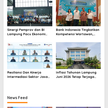
Dan Tenaga Pendidik Terima
Provinsi Lampung, Perkuat
Polis Asuransi Jiwa
Gerakan Edukasi Keuangan
Bagi Masyarakat
Sinergi Pemprov dan BI
Bank Indonesia Tingkatkan
Lampung Pacu Ekonomi
Kompetensi Wartawan,
Digital Lewat Event SIGER
Gandeng Dewan Pers
Sport 2026
Sebagai Narasumber
Resiliansi Dan Kinerja
Inflasi Tahunan Lampung
Intermediasi Sektor Jasa
Juni 2026 Tetap Terjaga
Keuangan Terjaga Sebagai
Dalam Sasaran
Modalitas Mendorong
Pertumbuhan
News Feed