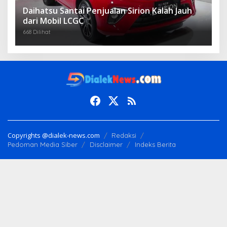
Daihatsu Santai Penjualan Sirion Kalah Jauh
dari Mobil LCGC
668 Dilihat
Copyrights @dialek-news.com
Redaksi
Pedoman Media Siber
Disclaimer
Indeks Berita