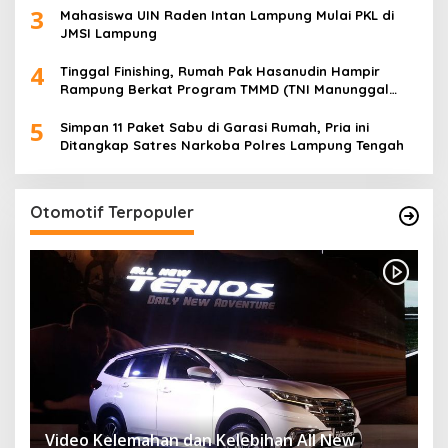
3
Desa
Mahasiswa UIN Raden Intan Lampung Mulai PKL di
JMSI Lampung
4
Tinggal Finishing, Rumah Pak Hasanudin Hampir
Rampung Berkat Program TMMD (TNI Manunggal
Membangun Desa)
5
Simpan 11 Paket Sabu di Garasi Rumah, Pria ini
Ditangkap Satres Narkoba Polres Lampung Tengah
Otomotif Terpopuler
Video Kelemahan dan Kelebihan All New