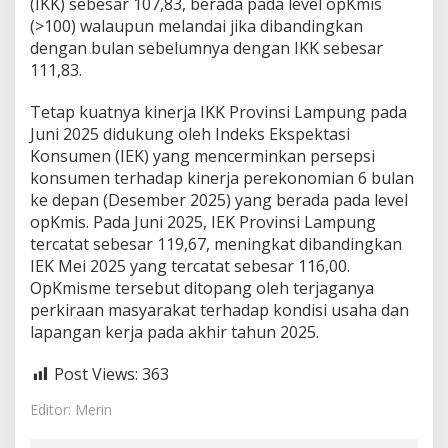
(IKK) sebesar 107,83, berada pada level opKmis
a
(>100) walaupun melandai jika dibandingkan
d
dengan bulan sebelumnya dengan IKK sebesar
a
J
111,83.
u
n
Tetap kuatnya kinerja IKK Provinsi Lampung pada
i
Juni 2025 didukung oleh Indeks Ekspektasi
2
Konsumen (IEK) yang mencerminkan persepsi
0
2
konsumen terhadap kinerja perekonomian 6 bulan
5
ke depan (Desember 2025) yang berada pada level
T
opKmis. Pada Juni 2025, IEK Provinsi Lampung
e
tercatat sebesar 119,67, meningkat dibandingkan
r
IEK Mei 2025 yang tercatat sebesar 116,00.
j
a
OpKmisme tersebut ditopang oleh terjaganya
g
perkiraan masyarakat terhadap kondisi usaha dan
a
lapangan kerja pada akhir tahun 2025.
Post Views:
363
Editor: Merin