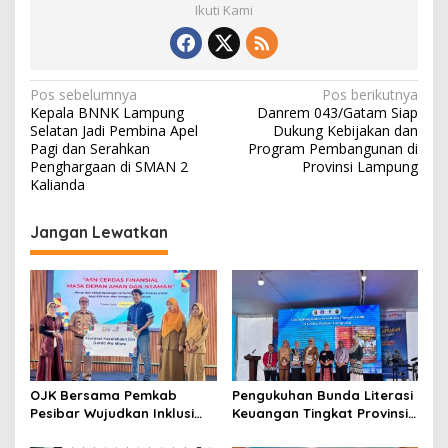
Ikuti Kami
N
Pos sebelumnya
Pos berikutnya
Kepala BNNK Lampung
Danrem 043/Gatam Siap
a
Selatan Jadi Pembina Apel
Dukung Kebijakan dan
v
Pagi dan Serahkan
Program Pembangunan di
Penghargaan di SMAN 2
Provinsi Lampung
i
Kalianda
g
Jangan Lewatkan
a
s
i
p
o
s
OJK Bersama Pemkab
Pengukuhan Bunda Literasi
Pesibar Wujudkan Inklusi
Keuangan Tingkat Provinsi,
Keuangan Nyata: 150 Guru
Kabupaten dan Kota di