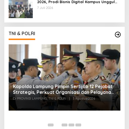
2026, Prodi Bisnis Digital Kampus Unggul
IIB Darmajaya Hadirkan Deretan
7 Juli 2026
Mahasiswa Berprestasi
TNI & POLRI
Kapolda Lampung Pimpin Sertijab 12 Pejabat
T
Strategis, Perkuat Organisasi dan Pelayanan
H
Polri Presisi
M
Di PROVINSI LAMPUNG, TNI & POLRI
|
3 Agustus 2026
Di