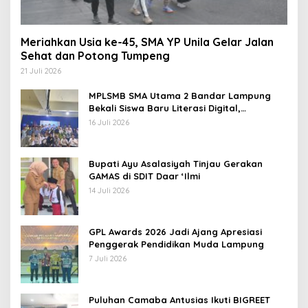
Meriahkan Usia ke-45, SMA YP Unila Gelar Jalan
Sehat dan Potong Tumpeng
21 Juli 2026
MPLSMB SMA Utama 2 Bandar Lampung
Bekali Siswa Baru Literasi Digital,
Jurnalistik, dan Etika Bermedia Sosial
16 Juli 2026
Bupati Ayu Asalasiyah Tinjau Gerakan
GAMAS di SDIT Daar ‘Ilmi
14 Juli 2026
GPL Awards 2026 Jadi Ajang Apresiasi
Penggerak Pendidikan Muda Lampung
7 Juli 2026
Puluhan Camaba Antusias Ikuti BIGREET