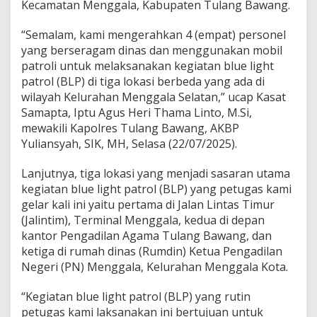
Kecamatan Menggala, Kabupaten Tulang Bawang.
l
a
“Semalam, kami mengerahkan 4 (empat) personel
t
a
yang berseragam dinas dan menggunakan mobil
n
patroli untuk melaksanakan kegiatan blue light
,
patrol (BLP) di tiga lokasi berbeda yang ada di
B
wilayah Kelurahan Menggala Selatan,” ucap Kasat
e
Samapta, Iptu Agus Heri Thama Linto, M.Si,
r
i
mewakili Kapolres Tulang Bawang, AKBP
k
Yuliansyah, SIK, MH, Selasa (22/07/2025).
u
t
Lanjutnya, tiga lokasi yang menjadi sasaran utama
T
kegiatan blue light patrol (BLP) yang petugas kami
i
g
gelar kali ini yaitu pertama di Jalan Lintas Timur
a
(Jalintim), Terminal Menggala, kedua di depan
L
kantor Pengadilan Agama Tulang Bawang, dan
o
ketiga di rumah dinas (Rumdin) Ketua Pengadilan
k
a
Negeri (PN) Menggala, Kelurahan Menggala Kota.
s
i
“Kegiatan blue light patrol (BLP) yang rutin
S
petugas kami laksanakan ini bertujuan untuk
a