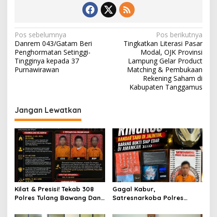
N
Pos sebelumnya
Pos berikutnya
Danrem 043/Gatam Beri
Tingkatkan Literasi Pasar
a
Penghormatan Setinggi-
Modal, OJK Provinsi
v
Tingginya kepada 37
Lampung Gelar Product
Purnawirawan
Matching & Pembukaan
i
Rekening Saham di
Kabupaten Tanggamus
g
a
Jangan Lewatkan
s
i
p
o
s
Kilat & Presisi! Tekab 308
Gagal Kabur,
Polres Tulang Bawang Dan
Satresnarkoba Polres
Polsek Menggala Ringkus
Tulang Bawang Ringkus
Komplotan Spesialis
Bandar Sabu Di Jalintim,