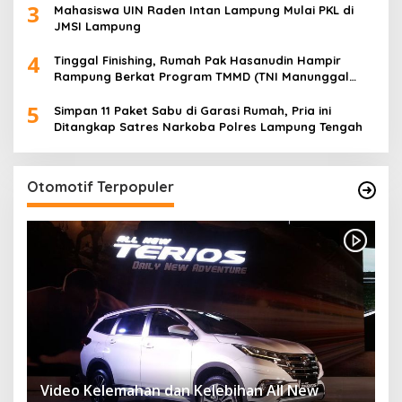
3
Desa
Mahasiswa UIN Raden Intan Lampung Mulai PKL di
JMSI Lampung
4
Tinggal Finishing, Rumah Pak Hasanudin Hampir
Rampung Berkat Program TMMD (TNI Manunggal
Membangun Desa)
5
Simpan 11 Paket Sabu di Garasi Rumah, Pria ini
Ditangkap Satres Narkoba Polres Lampung Tengah
Otomotif Terpopuler
Video Kelemahan dan Kelebihan All New