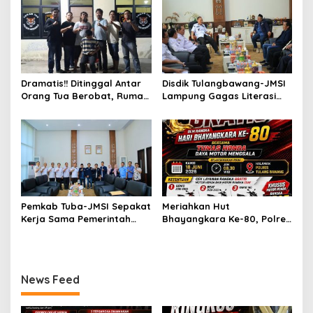
Pencurian Rumah Ibadah
Barang Bukti Siap Edar Di
Amankan
Dramatis!! Ditinggal Antar
Disdik Tulangbawang-JMSI
Orang Tua Berobat, Rumah
Lampung Gagas Literasi
IRT Di Tulang Bawang Di
Digital
Bobol Maling, Tim
Gabungan URC TEKAB 308
Gulung Pelaku Di Tempat
Persembunyian
Pemkab Tuba-JMSI Sepakat
Meriahkan Hut
Kerja Sama Pemerintah
Bhayangkara Ke-80, Polres
Daerah dengan Media
Tulang Bawang Hadirkan
Butuh Regulasi Tegas
Servis Dan Ganti Oli Gratis
Bersama Tunas Honda
News Feed