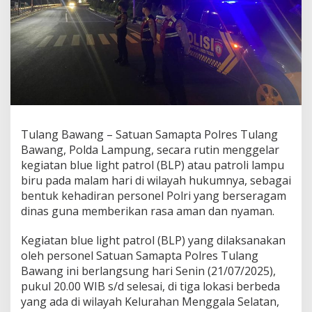
l
a
r
B
L
P
d
i
W
i
Tulang Bawang – Satuan Samapta Polres Tulang
l
a
Bawang, Polda Lampung, secara rutin menggelar
y
kegiatan blue light patrol (BLP) atau patroli lampu
a
biru pada malam hari di wilayah hukumnya, sebagai
h
bentuk kehadiran personel Polri yang berseragam
M
e
dinas guna memberikan rasa aman dan nyaman.
n
g
Kegiatan blue light patrol (BLP) yang dilaksanakan
g
oleh personel Satuan Samapta Polres Tulang
a
Bawang ini berlangsung hari Senin (21/07/2025),
l
a
pukul 20.00 WIB s/d selesai, di tiga lokasi berbeda
S
yang ada di wilayah Kelurahan Menggala Selatan,
e