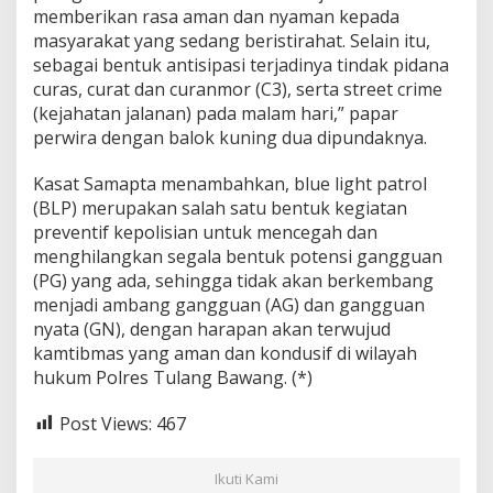
memberikan rasa aman dan nyaman kepada
s
a
masyarakat yang sedang beristirahat. Selain itu,
r
sebagai bentuk antisipasi terjadinya tindak pidana
a
curas, curat dan curanmor (C3), serta street crime
n
(kejahatan jalanan) pada malam hari,” papar
d
perwira dengan balok kuning dua dipundaknya.
a
n
T
Kasat Samapta menambahkan, blue light patrol
u
(BLP) merupakan salah satu bentuk kegiatan
j
preventif kepolisian untuk mencegah dan
u
menghilangkan segala bentuk potensi gangguan
a
n
(PG) yang ada, sehingga tidak akan berkembang
U
menjadi ambang gangguan (AG) dan gangguan
t
nyata (GN), dengan harapan akan terwujud
a
kamtibmas yang aman dan kondusif di wilayah
m
a
hukum Polres Tulang Bawang. (*)
n
y
Post Views:
467
a
Ikuti Kami