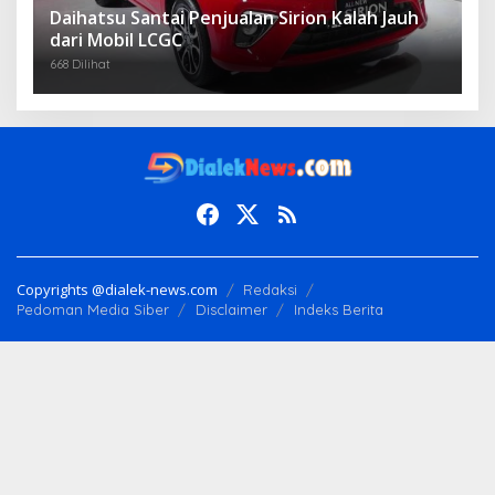
Daihatsu Santai Penjualan Sirion Kalah Jauh
dari Mobil LCGC
668 Dilihat
Copyrights @dialek-news.com
Redaksi
Pedoman Media Siber
Disclaimer
Indeks Berita