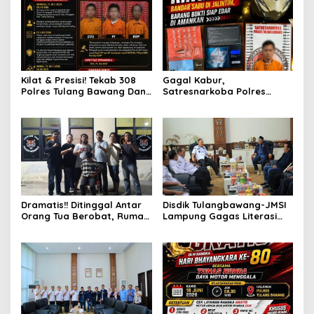
Kilat & Presisi! Tekab 308
Gagal Kabur,
Polres Tulang Bawang Dan
Satresnarkoba Polres
Polsek Menggala Ringkus
Tulang Bawang Ringkus
Komplotan Spesialis
Bandar Sabu Di Jalintim,
Pencurian Rumah Ibadah
Barang Bukti Siap Edar Di
Amankan
Dramatis!! Ditinggal Antar
Disdik Tulangbawang-JMSI
Orang Tua Berobat, Rumah
Lampung Gagas Literasi
IRT Di Tulang Bawang Di
Digital
Bobol Maling, Tim
Gabungan URC TEKAB 308
Gulung Pelaku Di Tempat
Persembunyian