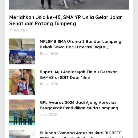
Meriahkan Usia ke-45, SMA YP Unila Gelar Jalan
Sehat dan Potong Tumpeng
21 Juli 2026
MPLSMB SMA Utama 2 Bandar Lampung
Bekali Siswa Baru Literasi Digital,
Jurnalistik, dan Etika Bermedia Sosial
16 Juli 2026
Bupati Ayu Asalasiyah Tinjau Gerakan
GAMAS di SDIT Daar ‘Ilmi
14 Juli 2026
GPL Awards 2026 Jadi Ajang Apresiasi
Penggerak Pendidikan Muda Lampung
7 Juli 2026
Puluhan Camaba Antusias Ikuti BIGREET