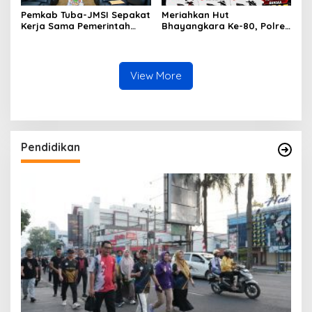
Pemkab Tuba-JMSI Sepakat
Meriahkan Hut
Kerja Sama Pemerintah
Bhayangkara Ke-80, Polres
Daerah dengan Media
Tulang Bawang Hadirkan
Butuh Regulasi Tegas
Servis Dan Ganti Oli Gratis
Bersama Tunas Honda
View More
Pendidikan