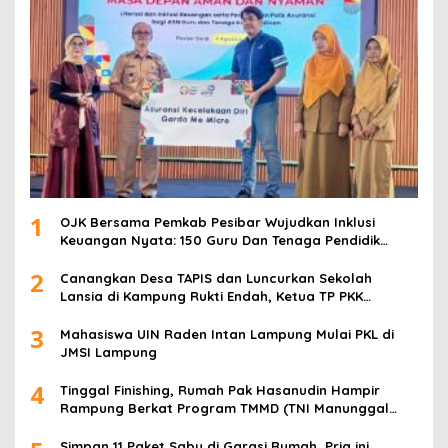
1
OJK Bersama Pemkab Pesibar Wujudkan Inklusi
Keuangan Nyata: 150 Guru Dan Tenaga Pendidik
Terima Polis Asuransi Jiwa
2
Canangkan Desa TAPIS dan Luncurkan Sekolah
Lansia di Kampung Rukti Endah, Ketua TP PKK
Lampung Dorong Pembangunan SDM Dimulai dari
3
Desa
Mahasiswa UIN Raden Intan Lampung Mulai PKL di
JMSI Lampung
4
Tinggal Finishing, Rumah Pak Hasanudin Hampir
Rampung Berkat Program TMMD (TNI Manunggal
Membangun Desa)
Simpan 11 Paket Sabu di Garasi Rumah, Pria ini