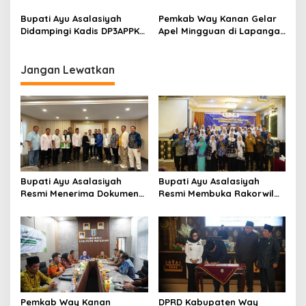
Bahasa Lampung, Dorong
Kesehatan Gratis
Semangat Pelestarian
Bupati Ayu Asalasiyah
Pemkab Way Kanan Gelar
Budaya
Didampingi Kadis DP3APPKB
Apel Mingguan di Lapangan
Way kanan Andi Oktaviandi
Buway Pemuka
Terima Penganugerahan
Kabupaten Layak Anak
Jangan Lewatkan
Bupati Ayu Asalasiyah
Bupati Ayu Asalasiyah
Resmi Menerima Dokumen
Resmi Membuka Rakorwil
Usulan Calon Wakil Bupati
HIMPAUDI se-Provinsi
Way Kanan Sisa Masa
Lampung
Jabatan 2025-2030
Pemkab Way Kanan
DPRD Kabupaten Way