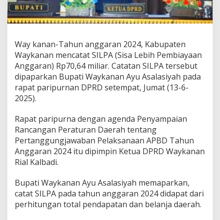
c
a
t
a
t
Way kanan-Tahun anggaran 2024, Kabupaten
S
Waykanan mencatat SILPA (Sisa Lebih Pembiayaan
I
Anggaran) Rp70,64 miliar. Catatan SILPA tersebut
L
dipaparkan Bupati Waykanan Ayu Asalasiyah pada
P
A
rapat paripurnan DPRD setempat, Jumat (13-6-
(
2025).
S
i
Rapat paripurna dengan agenda Penyampaian
s
Rancangan Peraturan Daerah tentang
a
L
Pertanggungjawaban Pelaksanaan APBD Tahun
e
Anggaran 2024 itu dipimpin Ketua DPRD Waykanan
b
Rial Kalbadi.
i
h
Bupati Waykanan Ayu Asalasiyah memaparkan,
P
e
catat SILPA pada tahun anggaran 2024 didapat dari
m
perhitungan total pendapatan dan belanja daerah.
b
i