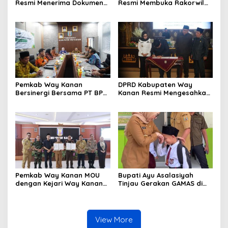
Resmi Menerima Dokumen
Resmi Membuka Rakorwil
Usulan Calon Wakil Bupati
HIMPAUDI se-Provinsi
Way Kanan Sisa Masa
Lampung
Jabatan 2025-2030
Pemkab Way Kanan
DPRD Kabupaten Way
Bersinergi Bersama PT BPR
Kanan Resmi Mengesahkan
Syariah Way Kanan
Raperda Tahun 2025
(Perseroda) Gelar Uji
Kompetensi Keahlian
Pemkab Way Kanan MOU
Bupati Ayu Asalasiyah
dengan Kejari Way Kanan
Tinjau Gerakan GAMAS di
Tentang Pemulihan
SDIT Daar ‘Ilmi
Keuangan dan Aset Negara
View More