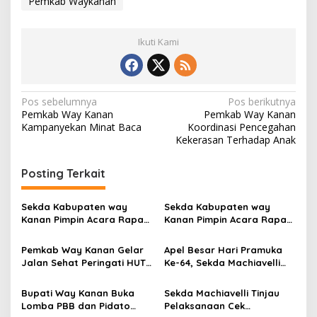
Pemkab Waykanan
Ikuti Kami
N
Pos sebelumnya
Pos berikutnya
Pemkab Way Kanan
Pemkab Way Kanan
a
Kampanyekan Minat Baca
Koordinasi Pencegahan
v
Kekerasan Terhadap Anak
i
Posting Terkait
g
a
Sekda Kabupaten way
Sekda Kabupaten way
s
Kanan Pimpin Acara Rapat
Kanan Pimpin Acara Rapat
di Ruang Buay Pemuka
di Ruang Buay Pemuka
i
Pangeran Tuha
Pangeran Tuha
Pemkab Way Kanan Gelar
Apel Besar Hari Pramuka
p
Jalan Sehat Peringati HUT
Ke-64, Sekda Machiavelli
RI
Tekankan Pentingnya
o
Ketahanan Bangsa
Bupati Way Kanan Buka
Sekda Machiavelli Tinjau
s
Lomba PBB dan Pidato
Pelaksanaan Cek