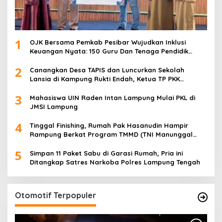
1
OJK Bersama Pemkab Pesibar Wujudkan Inklusi
Keuangan Nyata: 150 Guru Dan Tenaga Pendidik
Terima Polis Asuransi Jiwa
2
Canangkan Desa TAPIS dan Luncurkan Sekolah
Lansia di Kampung Rukti Endah, Ketua TP PKK
Lampung Dorong Pembangunan SDM Dimulai dari
3
Desa
Mahasiswa UIN Raden Intan Lampung Mulai PKL di
JMSI Lampung
4
Tinggal Finishing, Rumah Pak Hasanudin Hampir
Rampung Berkat Program TMMD (TNI Manunggal
Membangun Desa)
5
Simpan 11 Paket Sabu di Garasi Rumah, Pria ini
Ditangkap Satres Narkoba Polres Lampung Tengah
Otomotif Terpopuler