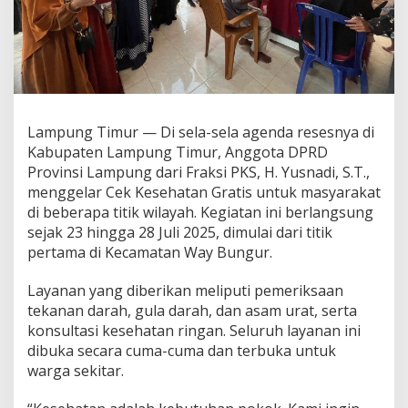
a
t
a
n
G
r
a
t
Lampung Timur — Di sela-sela agenda resesnya di
i
Kabupaten Lampung Timur, Anggota DPRD
s
Provinsi Lampung dari Fraksi PKS, H. Yusnadi, S.T.,
u
menggelar Cek Kesehatan Gratis untuk masyarakat
n
t
di beberapa titik wilayah. Kegiatan ini berlangsung
u
sejak 23 hingga 28 Juli 2025, dimulai dari titik
k
pertama di Kecamatan Way Bungur.
M
a
Layanan yang diberikan meliputi pemeriksaan
s
y
tekanan darah, gula darah, dan asam urat, serta
a
konsultasi kesehatan ringan. Seluruh layanan ini
r
dibuka secara cuma-cuma dan terbuka untuk
a
warga sekitar.
k
a
t