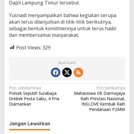
Dapil Lampung Timur tersebut.
Yusnadi menyampaikan bahwa kegiatan serupa
akan terus dilanjutkan di titik-titik berikutnya,
sebagai bentuk komitmennya untuk terus hadir
dan membersamai masyarakat.
Post Views:
329
Ikuti Kami
N
Pos sebelumnya
Pos berikutnya
Polsek Seputih Surabaya
Mahasiswa IIB Darmajaya
a
Grebek Pesta Sabu, 4 Pria
Raih Prestasi Nasional,
v
Diamankan
INSLOVE Kembali Raih
Pendanaan P2MW
i
g
Jangan Lewatkan
a