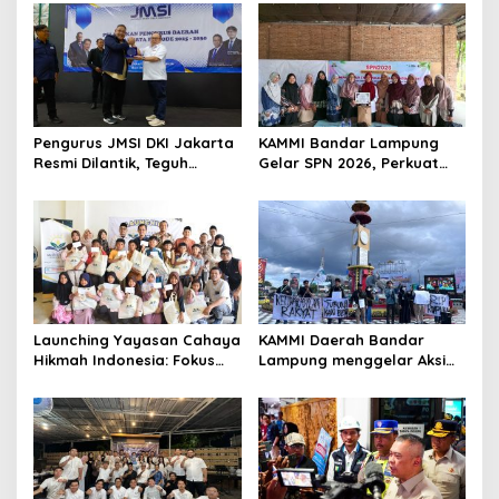
s
i
p
o
s
Pengurus JMSI DKI Jakarta
KAMMI Bandar Lampung
Resmi Dilantik, Teguh
Gelar SPN 2026, Perkuat
Santosa Tekankan
Identitas Muslimah Hadapi
Pentingnya Kolaborasi dan
Tantangan Zaman
Pers Berkualitas
Launching Yayasan Cahaya
KAMMI Daerah Bandar
Hikmah Indonesia: Fokus
Lampung menggelar Aksi
pada Sosial dan Pendidikan
Pencerdasaran dengan
bertajuk Indonesia Gelap