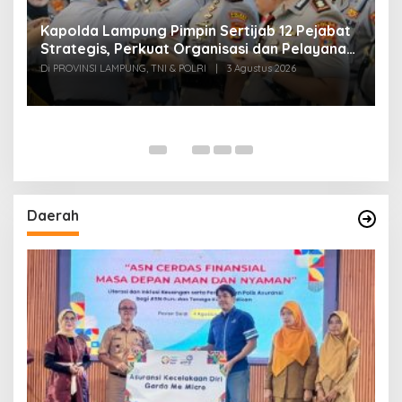
Kapolda Lampung Pimpin Sertijab 12 Pejabat
T
Strategis, Perkuat Organisasi dan Pelayanan
H
Polri Presisi
M
Di PROVINSI LAMPUNG, TNI & POLRI
|
3 Agustus 2026
Di
Daerah