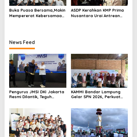
Buka Puasa Bersama,Makin
ASDP Kerahkan KMP Prima
Mempererat Kebersamaan
Nusantara Urai Antrean
PBH PERADI Bandar
Gilimanuk
Lampung
News Feed
Pengurus JMSI DKI Jakarta
KAMMI Bandar Lampung
Resmi Dilantik, Teguh
Gelar SPN 2026, Perkuat
Santosa Tekankan
Identitas Muslimah Hadapi
Pentingnya Kolaborasi dan
Tantangan Zaman
Pers Berkualitas