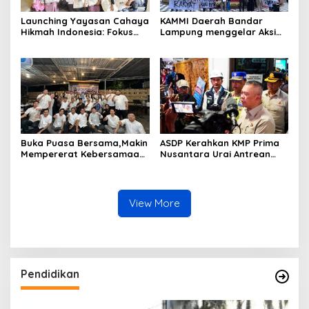
Launching Yayasan Cahaya
KAMMI Daerah Bandar
Hikmah Indonesia: Fokus
Lampung menggelar Aksi
pada Sosial dan Pendidikan
Pencerdasaran dengan
bertajuk Indonesia Gelap
Buka Puasa Bersama,Makin
ASDP Kerahkan KMP Prima
Mempererat Kebersamaan
Nusantara Urai Antrean
PBH PERADI Bandar
Gilimanuk
Lampung
View More
Pendidikan