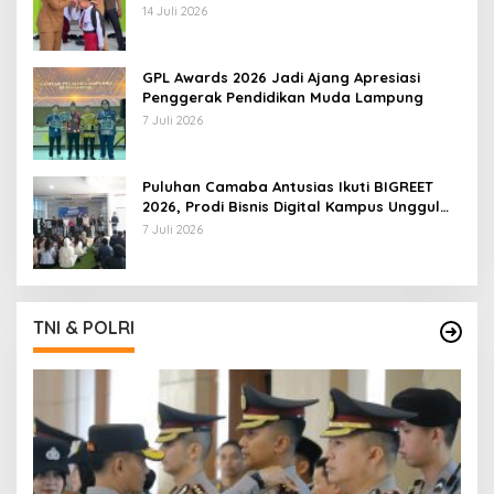
14 Juli 2026
GPL Awards 2026 Jadi Ajang Apresiasi
Penggerak Pendidikan Muda Lampung
7 Juli 2026
Puluhan Camaba Antusias Ikuti BIGREET
2026, Prodi Bisnis Digital Kampus Unggul
IIB Darmajaya Hadirkan Deretan
7 Juli 2026
Mahasiswa Berprestasi
TNI & POLRI