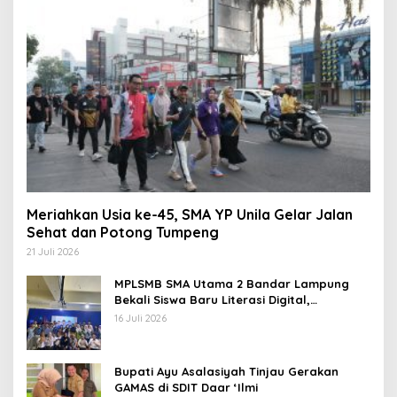
Meriahkan Usia ke-45, SMA YP Unila Gelar Jalan
Sehat dan Potong Tumpeng
21 Juli 2026
MPLSMB SMA Utama 2 Bandar Lampung
Bekali Siswa Baru Literasi Digital,
Jurnalistik, dan Etika Bermedia Sosial
16 Juli 2026
Bupati Ayu Asalasiyah Tinjau Gerakan
GAMAS di SDIT Daar ‘Ilmi