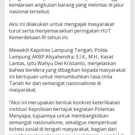
a
kendaraan angkutan barang yang melintas di jalur
m
nasional tersebut.
p
u
Aksi ini dilakukan untuk mengajak masyarakat
n
turut serta menyemarakkan peringatan HUT
g
T
Kemerdekaan RI tahun ini.
e
n
Mewakili Kapolres Lampung Tengah, Polda
g
Lampung AKBP Alsyahendra, S.I.K., M.H., Kasat
a
Lantas, Iptu Wahyu Dwi Kristanto, menjelaskan
h
B
bahwa bendera yang dibagikan kepada masyarakat
a
ini bertujuan untuk menumbuhkan rasa cinta
g
Tanah Air dan semangat nasionalisme di
i
masyarakat.
k
a
n
“Aksi ini merupakan bentuk konkret keterlibatan
B
institusi Kepolisian bertajuk kegiatan Polantas
e
Menyapa, tujuannya untuk membangkitkan
n
semangat nasionalisme, sekaligus memperkuat
d
kohesi sosial di tengah masyarakat, bagian dari
e
r