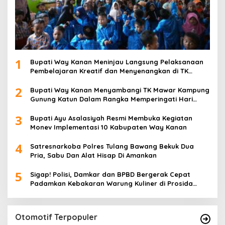
1
Bupati Way Kanan Meninjau Langsung Pelaksanaan
Pembelajaran Kreatif dan Menyenangkan di TK
Negeri Pembina Kampung Sri Wijaya
2
Bupati Way Kanan Menyambangi TK Mawar Kampung
Gunung Katun Dalam Rangka Memperingati Hari
Anak Nasional
3
Bupati Ayu Asalasiyah Resmi Membuka Kegiatan
Monev Implementasi 10 Kabupaten Way Kanan
4
Satresnarkoba Polres Tulang Bawang Bekuk Dua
Pria, Sabu Dan Alat Hisap Di Amankan
5
Sigap! Polisi, Damkar dan BPBD Bergerak Cepat
Padamkan Kebakaran Warung Kuliner di Prosida
Bandar Jaya
Otomotif Terpopuler