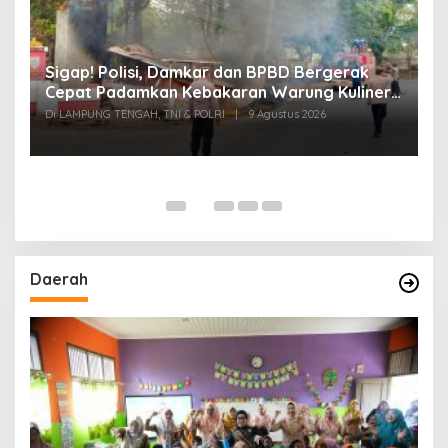
k
Sigap! Polisi, Damkar dan BPBD Bergerak
T
Cepat Padamkan Kebakaran Warung Kuliner
S
di Prosida Bandar Jaya
P
Di LAMPUNG TENGAH, TNI & POLRI
|
9 Agustus 2026
Di
Daerah