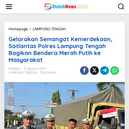
L
e
w
a
t
i
Homepage
/
LAMPUNG TENGAH
G
k
e
Gelorakan Semangat Kemerdekaan,
e
l
k
o
Satlantas Polres Lampung Tengah
o
r
Bagikan Bendera Merah Putih ke
n
a
Masyarakat
t
k
e
a
Redaksi
5 Agustus 2025
n
n
LAMPUNG TENGAH
504 Dilihat
S
e
m
a
n
g
a
t
K
e
m