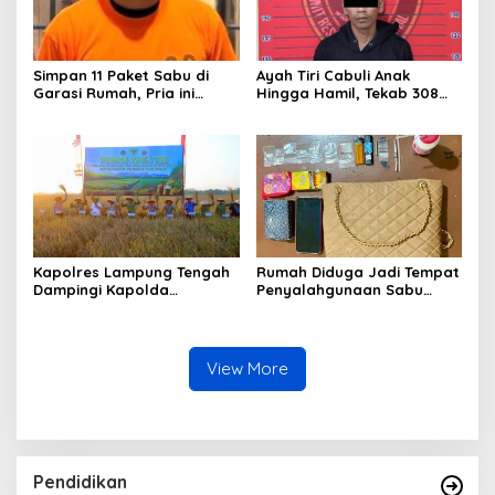
Simpan 11 Paket Sabu di
Ayah Tiri Cabuli Anak
Garasi Rumah, Pria ini
Hingga Hamil, Tekab 308
Ditangkap Satres Narkoba
Presisi Polsek Padang Ratu
Polres Lampung Tengah
Bergerak Cepat Amankan
Pelaku
Kapolres Lampung Tengah
Rumah Diduga Jadi Tempat
Dampingi Kapolda
Penyalahgunaan Sabu
Lampung Hadiri Panen
Digerebek, Seorang IRT
Raya Serentak Bersama
Diamankan Polsek Way
Presiden, Tegaskan
Pengubuan
Dukungan Swasembada
View More
Pangan
Pendidikan