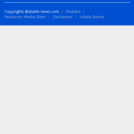
Copyrights @dialek-news.com
Redaksi
Pedoman Media Siber
Disclaimer
Indeks Berita