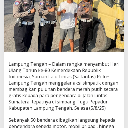
e
r
d
e
k
a
a
n
,
S
a
t
Lampung Tengah – Dalam rangka menyambut Hari
l
Ulang Tahun ke-80 Kemerdekaan Republik
a
n
Indonesia, Satuan Lalu Lintas (Satlantas) Polres
t
Lampung Tengah menggelar aksi simpatik dengan
a
membagikan puluhan bendera merah putih secara
s
gratis kepada para pengendara di Jalan Lintas
P
o
Sumatera, tepatnya di simpang Tugu Pepadun
l
Kabupaten Lampung Tengah, Selasa (5/8/25).
r
e
Sebanyak 50 bendera dibagikan langsung kepada
s
pengendara sepeda motor, mobil pribadi, hingga
L