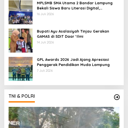
MPLSMB SMA Utama 2 Bandar Lampung
Bekali Siswa Baru Literasi Digital,
Jurnalistik, dan Etika Bermedia Sosial
16 Juli 2026
Bupati Ayu Asalasiyah Tinjau Gerakan
GAMAS di SDIT Daar ‘Ilmi
14 Juli 2026
GPL Awards 2026 Jadi Ajang Apresiasi
Penggerak Pendidikan Muda Lampung
7 Juli 2026
TNI & POLRI