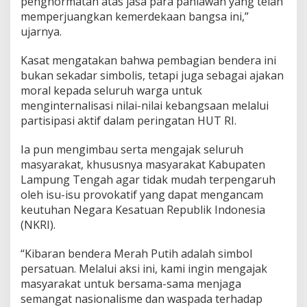
penghormatan atas jasa para pahlawan yang telah
a
memperjuangkan kemerdekaan bangsa ini,”
M
ujarnya.
e
r
Kasat mengatakan bahwa pembagian bendera ini
a
h
bukan sekadar simbolis, tetapi juga sebagai ajakan
P
moral kepada seluruh warga untuk
u
menginternalisasi nilai-nilai kebangsaan melalui
t
partisipasi aktif dalam peringatan HUT RI.
i
h
k
Ia pun mengimbau serta mengajak seluruh
e
masyarakat, khususnya masyarakat Kabupaten
M
Lampung Tengah agar tidak mudah terpengaruh
a
oleh isu-isu provokatif yang dapat mengancam
s
y
keutuhan Negara Kesatuan Republik Indonesia
a
(NKRI).
r
a
“Kibaran bendera Merah Putih adalah simbol
k
persatuan. Melalui aksi ini, kami ingin mengajak
a
t
masyarakat untuk bersama-sama menjaga
semangat nasionalisme dan waspada terhadap