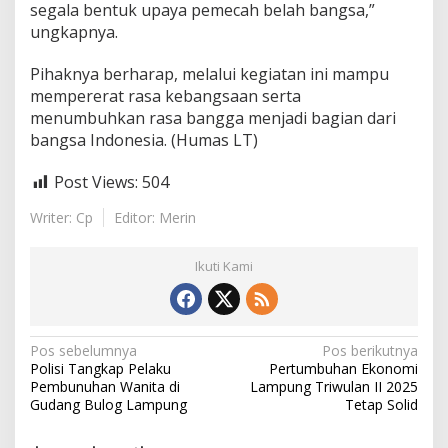
segala bentuk upaya pemecah belah bangsa,”
ungkapnya.
Pihaknya berharap, melalui kegiatan ini mampu
mempererat rasa kebangsaan serta
menumbuhkan rasa bangga menjadi bagian dari
bangsa Indonesia. (Humas LT)
Post Views:
504
Writer: Cp
Editor: Merin
Ikuti Kami
N
Pos sebelumnya
Pos berikutnya
Polisi Tangkap Pelaku
Pertumbuhan Ekonomi
a
Pembunuhan Wanita di
Lampung Triwulan II 2025
v
Gudang Bulog Lampung
Tetap Solid
i