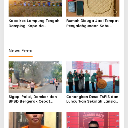
Kapolres Lampung Tengah
Rumah Diduga Jadi Tempat
Dampingi Kapolda
Penyalahgunaan Sabu
Lampung Hadiri Panen
Digerebek, Seorang IRT
Raya Serentak Bersama
Diamankan Polsek Way
Presiden, Tegaskan
Pengubuan
Dukungan Swasembada
News Feed
Pangan
Sigap! Polisi, Damkar dan
Canangkan Desa TAPIS dan
BPBD Bergerak Cepat
Luncurkan Sekolah Lansia
Padamkan Kebakaran
di Kampung Rukti Endah,
Warung Kuliner di Prosida
Ketua TP PKK Lampung
Bandar Jaya
Dorong Pembangunan SDM
Dimulai dari Desa