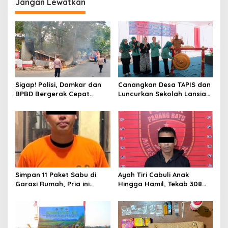
Jangan Lewatkan
g
a
s
i
p
o
Sigap! Polisi, Damkar dan
Canangkan Desa TAPIS dan
s
BPBD Bergerak Cepat
Luncurkan Sekolah Lansia
Padamkan Kebakaran
di Kampung Rukti Endah,
Warung Kuliner di Prosida
Ketua TP PKK Lampung
Bandar Jaya
Dorong Pembangunan SDM
Dimulai dari Desa
Simpan 11 Paket Sabu di
Ayah Tiri Cabuli Anak
Garasi Rumah, Pria ini
Hingga Hamil, Tekab 308
Ditangkap Satres Narkoba
Presisi Polsek Padang Ratu
Polres Lampung Tengah
Bergerak Cepat Amankan
Pelaku