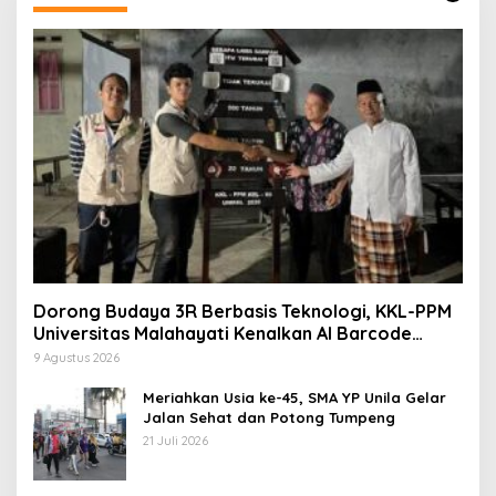
Dorong Budaya 3R Berbasis Teknologi, KKL-PPM
Universitas Malahayati Kenalkan AI Barcode
untuk Edukasi Sampah
9 Agustus 2026
Meriahkan Usia ke-45, SMA YP Unila Gelar
Jalan Sehat dan Potong Tumpeng
21 Juli 2026