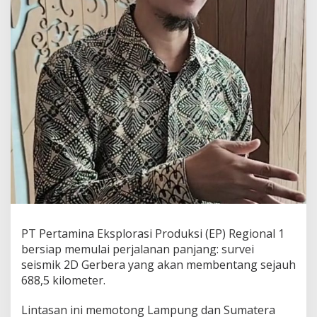
a
l
S
u
m
a
t
e
r
a
L
a
k
u
k
a
n
S
PT Pertamina Eksplorasi Produksi (EP) Regional 1
u
bersiap memulai perjalanan panjang: survei
r
seismik 2D Gerbera yang akan membentang sejauh
v
e
688,5 kilometer.
y
S
Lintasan ini memotong Lampung dan Sumatera
e