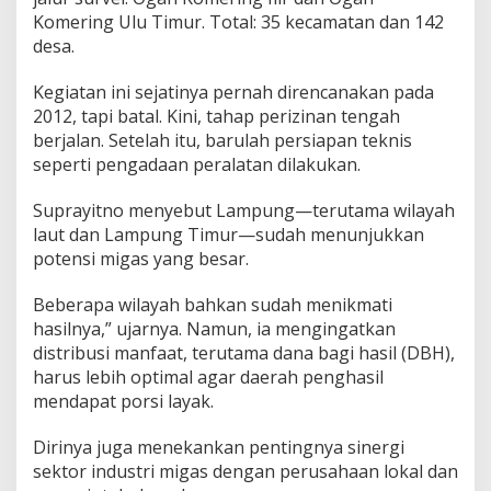
a
Komering Ulu Timur. Total: 35 kecamatan dan 142
t
desa.
e
n
Kegiatan ini sejatinya pernah direncanakan pada
d
2012, tapi batal. Kini, tahap perizinan tengah
i
L
berjalan. Setelah itu, barulah persiapan teknis
a
seperti pengadaan peralatan dilakukan.
m
p
Suprayitno menyebut Lampung—terutama wilayah
u
laut dan Lampung Timur—sudah menunjukkan
n
g
potensi migas yang besar.
Beberapa wilayah bahkan sudah menikmati
hasilnya,” ujarnya. Namun, ia mengingatkan
distribusi manfaat, terutama dana bagi hasil (DBH),
harus lebih optimal agar daerah penghasil
mendapat porsi layak.
Dirinya juga menekankan pentingnya sinergi
sektor industri migas dengan perusahaan lokal dan