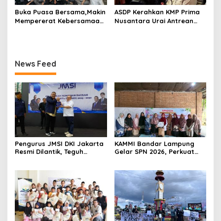
Buka Puasa Bersama,Makin
ASDP Kerahkan KMP Prima
Mempererat Kebersamaan
Nusantara Urai Antrean
PBH PERADI Bandar
Gilimanuk
Lampung
News Feed
Pengurus JMSI DKI Jakarta
KAMMI Bandar Lampung
Resmi Dilantik, Teguh
Gelar SPN 2026, Perkuat
Santosa Tekankan
Identitas Muslimah Hadapi
Pentingnya Kolaborasi dan
Tantangan Zaman
Pers Berkualitas