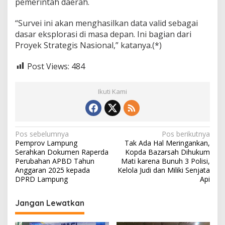
pemerintah daerah.
“Survei ini akan menghasilkan data valid sebagai
dasar eksplorasi di masa depan. Ini bagian dari
Proyek Strategis Nasional,” katanya.(*)
Post Views:
484
Ikuti Kami
N
Pos sebelumnya
Pos berikutnya
Pemprov Lampung
Tak Ada Hal Meringankan,
a
Serahkan Dokumen Raperda
Kopda Bazarsah Dihukum
v
Perubahan APBD Tahun
Mati karena Bunuh 3 Polisi,
Anggaran 2025 kepada
Kelola Judi dan Miliki Senjata
i
DPRD Lampung
Api
g
Jangan Lewatkan
a
s