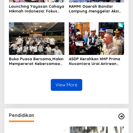
Launching Yayasan Cahaya
KAMMI Daerah Bandar
Hikmah Indonesia: Fokus
Lampung menggelar Aksi
pada Sosial dan Pendidikan
Pencerdasaran dengan
bertajuk Indonesia Gelap
Buka Puasa Bersama,Makin
ASDP Kerahkan KMP Prima
Mempererat Kebersamaan
Nusantara Urai Antrean
PBH PERADI Bandar
Gilimanuk
Lampung
View More
Pendidikan