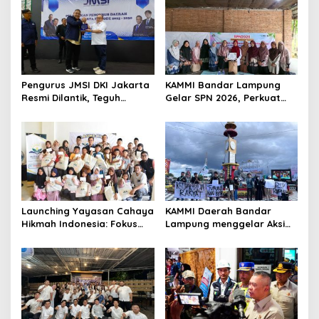
i
p
o
s
Pengurus JMSI DKI Jakarta
KAMMI Bandar Lampung
Resmi Dilantik, Teguh
Gelar SPN 2026, Perkuat
Santosa Tekankan
Identitas Muslimah Hadapi
Pentingnya Kolaborasi dan
Tantangan Zaman
Pers Berkualitas
Launching Yayasan Cahaya
KAMMI Daerah Bandar
Hikmah Indonesia: Fokus
Lampung menggelar Aksi
pada Sosial dan Pendidikan
Pencerdasaran dengan
bertajuk Indonesia Gelap