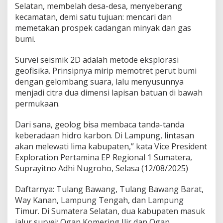
Selatan, membelah desa-desa, menyeberang
i
kecamatan, demi satu tujuan: mencari dan
s
m
memetakan prospek cadangan minyak dan gas
i
bumi.
k
2
Survei seismik 2D adalah metode eksplorasi
D
geofisika. Prinsipnya mirip memotret perut bumi
M
e
dengan gelombang suara, lalu menyusunnya
l
menjadi citra dua dimensi lapisan batuan di bawah
i
permukaan.
n
t
Dari sana, geolog bisa membaca tanda-tanda
a
s
keberadaan hidro karbon. Di Lampung, lintasan
i
akan melewati lima kabupaten,” kata Vice President
L
Exploration Pertamina EP Regional 1 Sumatera,
i
Suprayitno Adhi Nugroho, Selasa (12/08/2025)
m
a
K
Daftarnya: Tulang Bawang, Tulang Bawang Barat,
a
Way Kanan, Lampung Tengah, dan Lampung
b
Timur. Di Sumatera Selatan, dua kabupaten masuk
u
jalur survei: Ogan Komering Ilir dan Ogan
p