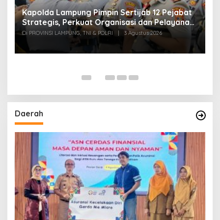
Kapolda Lampung Pimpin Sertijab 12 Pejabat
T
Strategis, Perkuat Organisasi dan Pelayanan
H
Polri Presisi
M
Di PROVINSI LAMPUNG, TNI & POLRI
|
3 Agustus 2026
Di
Daerah