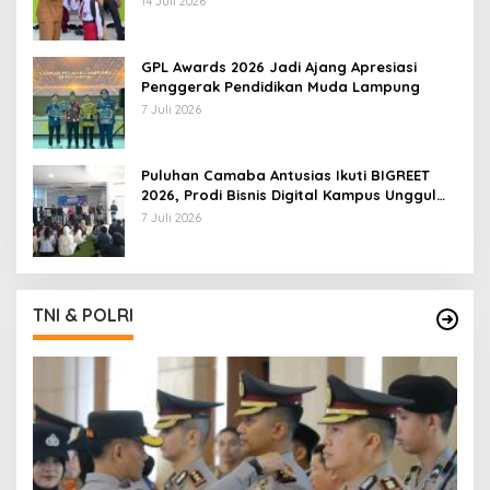
14 Juli 2026
GPL Awards 2026 Jadi Ajang Apresiasi
Penggerak Pendidikan Muda Lampung
7 Juli 2026
Puluhan Camaba Antusias Ikuti BIGREET
2026, Prodi Bisnis Digital Kampus Unggul
IIB Darmajaya Hadirkan Deretan
7 Juli 2026
Mahasiswa Berprestasi
TNI & POLRI