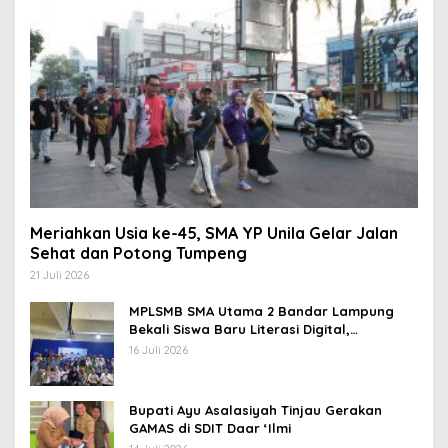
Meriahkan Usia ke-45, SMA YP Unila Gelar Jalan
Sehat dan Potong Tumpeng
21 Juli 2026
MPLSMB SMA Utama 2 Bandar Lampung
Bekali Siswa Baru Literasi Digital,
Jurnalistik, dan Etika Bermedia Sosial
16 Juli 2026
Bupati Ayu Asalasiyah Tinjau Gerakan
GAMAS di SDIT Daar ‘Ilmi