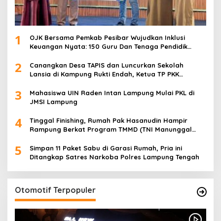
1
OJK Bersama Pemkab Pesibar Wujudkan Inklusi
Keuangan Nyata: 150 Guru Dan Tenaga Pendidik
Terima Polis Asuransi Jiwa
2
Canangkan Desa TAPIS dan Luncurkan Sekolah
Lansia di Kampung Rukti Endah, Ketua TP PKK
Lampung Dorong Pembangunan SDM Dimulai dari
3
Desa
Mahasiswa UIN Raden Intan Lampung Mulai PKL di
JMSI Lampung
4
Tinggal Finishing, Rumah Pak Hasanudin Hampir
Rampung Berkat Program TMMD (TNI Manunggal
Membangun Desa)
5
Simpan 11 Paket Sabu di Garasi Rumah, Pria ini
Ditangkap Satres Narkoba Polres Lampung Tengah
Otomotif Terpopuler