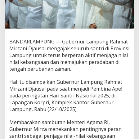
N
a
s
i
o
n
a
BANDARLAMPUNG — Gubernur Lampung Rahmat
l
Mirzani Djausal mengajak seluruh santri di Provinsi
2
0
Lampung untuk terus berperan aktif menjaga nilai
2
nilai kebangsaan dan memajukan peradaban di
5
tengah perubahan zaman.
,
S
Hal itu disampaikan Gubernur Lampung Rahmat
a
n
Mirzani Djausal pada saat menjadi Pembina Apel
t
pada peringatan Hari Santri Nasional 2025, di
r
Lapangan Korpri, Komplek Kantor Gubernur
i
Lampung, Rabu (22/10/2025).
L
a
m
Membacakan sambutan Menteri Agama RI,
p
Gubernur Mirza menekankan pentingnya peran
u
santri sebagai penjaga nilai-nilai kebangsaan
n