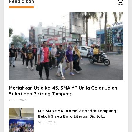
Pendidikan
Meriahkan Usia ke-45, SMA YP Unila Gelar Jalan
Sehat dan Potong Tumpeng
21 Juli 2026
MPLSMB SMA Utama 2 Bandar Lampung
Bekali Siswa Baru Literasi Digital,
Jurnalistik, dan Etika Bermedia Sosial
16 Juli 2026