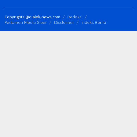
Copyrights @dialek-news.com
Redaksi
Pedoman Media Siber
Disclaimer
Indeks Berita