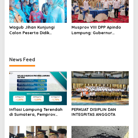
Wagub Jihan Kunjungi
Musprov VIII DPP Apindo
Calon Peserta Didik
Lampung: Gubernur
Sekolah Rakyat, Pemprov
Rahmat Mirzani Djausal
Lampung Pastikan
Ajak Dunia Usaha Perkuat
Kesiapan Jelang MPLS dan
Hilirisasi Sektor Pertanian
Wujudkan Mimpi Generasi
guna Mendukung
News Feed
Masa Depan
Transformasi Ekonomi
Daerah
Inflasi Lampung Terendah
PERKUAT DISIPLIN DAN
di Sumatera, Pemprov
INTEGRITAS ANGGOTA
Terus Perkuat Pasokan dan
Distribusi Pangan