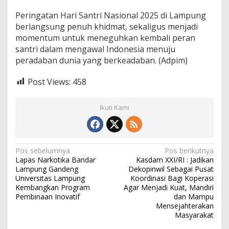
Peringatan Hari Santri Nasional 2025 di Lampung
berlangsung penuh khidmat, sekaligus menjadi
momentum untuk meneguhkan kembali peran
santri dalam mengawal Indonesia menuju
peradaban dunia yang berkeadaban. (Adpim)
Post Views:
458
Ikuti Kami
N
Pos sebelumnya
Pos berikutnya
Lapas Narkotika Bandar
Kasdam XXI/RI : Jadikan
a
Lampung Gandeng
Dekopinwil Sebagai Pusat
v
Universitas Lampung
Koordinasi Bagi Koperasi
Kembangkan Program
Agar Menjadi Kuat, Mandiri
i
Pembinaan Inovatif
dan Mampu
Mensejahterakan
g
Masyarakat
a