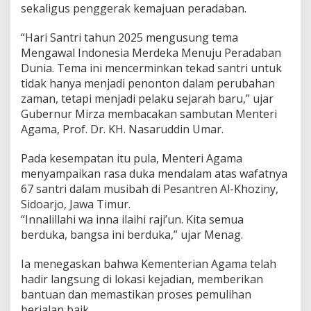
sekaligus penggerak kemajuan peradaban.
g
D
i
“Hari Santri tahun 2025 mengusung tema
d
Mengawal Indonesia Merdeka Menuju Peradaban
o
Dunia. Tema ini mencerminkan tekad santri untuk
r
tidak hanya menjadi penonton dalam perubahan
o
zaman, tetapi menjadi pelaku sejarah baru,” ujar
n
g
Gubernur Mirza membacakan sambutan Menteri
J
Agama, Prof. Dr. KH. Nasaruddin Umar.
a
g
Pada kesempatan itu pula, Menteri Agama
a
menyampaikan rasa duka mendalam atas wafatnya
N
i
67 santri dalam musibah di Pesantren Al-Khoziny,
l
Sidoarjo, Jawa Timur.
a
“Innalillahi wa inna ilaihi raji’un. Kita semua
i
berduka, bangsa ini berduka,” ujar Menag.
K
e
b
Ia menegaskan bahwa Kementerian Agama telah
a
hadir langsung di lokasi kejadian, memberikan
n
bantuan dan memastikan proses pemulihan
g
berjalan baik.
s