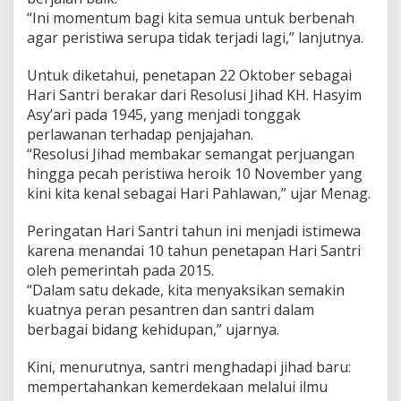
a
“Ini momentum bagi kita semua untuk berbenah
a
agar peristiwa serupa tidak terjadi lagi,” lanjutnya.
n
d
Untuk diketahui, penetapan 22 Oktober sebagai
a
Hari Santri berakar dari Resolusi Jihad KH. Hasyim
n
M
Asy’ari pada 1945, yang menjadi tonggak
a
perlawanan terhadap penjajahan.
j
“Resolusi Jihad membakar semangat perjuangan
u
hingga pecah peristiwa heroik 10 November yang
k
kini kita kenal sebagai Hari Pahlawan,” ujar Menag.
a
n
P
Peringatan Hari Santri tahun ini menjadi istimewa
e
karena menandai 10 tahun penetapan Hari Santri
r
oleh pemerintah pada 2015.
a
“Dalam satu dekade, kita menyaksikan semakin
d
a
kuatnya peran pesantren dan santri dalam
b
berbagai bidang kehidupan,” ujarnya.
a
n
Kini, menurutnya, santri menghadapi jihad baru:
mempertahankan kemerdekaan melalui ilmu