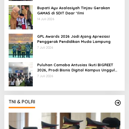
Bupati Ayu Asalasiyah Tinjau Gerakan
GAMAS di SDIT Daar ‘Ilmi
14 Juli 2026
GPL Awards 2026 Jadi Ajang Apresiasi
Penggerak Pendidikan Muda Lampung
7 Juli 2026
Puluhan Camaba Antusias Ikuti BIGREET
2026, Prodi Bisnis Digital Kampus Unggul
IIB Darmajaya Hadirkan Deretan
7 Juli 2026
Mahasiswa Berprestasi
TNI & POLRI