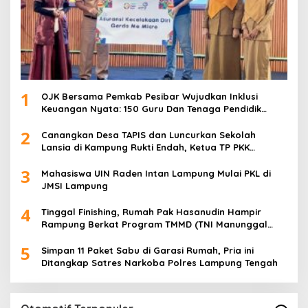
1
OJK Bersama Pemkab Pesibar Wujudkan Inklusi
Keuangan Nyata: 150 Guru Dan Tenaga Pendidik
Terima Polis Asuransi Jiwa
2
Canangkan Desa TAPIS dan Luncurkan Sekolah
Lansia di Kampung Rukti Endah, Ketua TP PKK
Lampung Dorong Pembangunan SDM Dimulai dari
3
Desa
Mahasiswa UIN Raden Intan Lampung Mulai PKL di
JMSI Lampung
4
Tinggal Finishing, Rumah Pak Hasanudin Hampir
Rampung Berkat Program TMMD (TNI Manunggal
Membangun Desa)
5
Simpan 11 Paket Sabu di Garasi Rumah, Pria ini
Ditangkap Satres Narkoba Polres Lampung Tengah