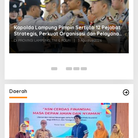
Kapolda Lampung Pimpin Sertijab 12 Pejabat
T
Strategis, Perkuat Organisasi dan Pelayanan
H
Polri Presisi
M
Di PROVINSI LAMPUNG, TNI & POLRI
|
3 Agustus 2026
Di
Daerah