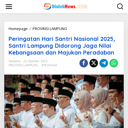
L
e
w
a
t
i
Homepage
/
PROVINSI LAMPUNG
P
k
e
Peringatan Hari Santri Nasional 2025,
e
r
k
i
Santri Lampung Didorong Jaga Nilai
o
n
Kebangsaan dan Majukan Peradaban
n
g
t
a
Redaksi
22 Oktober 2025
e
t
PROVINSI LAMPUNG
458 Dilihat
n
a
n
H
a
r
i
S
a
n
t
r
i