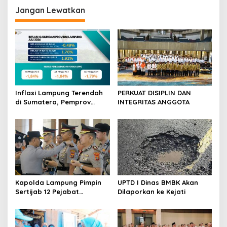
s
Jangan Lewatkan
i
p
o
s
Inflasi Lampung Terendah
PERKUAT DISIPLIN DAN
di Sumatera, Pemprov
INTEGRITAS ANGGOTA
Terus Perkuat Pasokan dan
Distribusi Pangan
Kapolda Lampung Pimpin
UPTD I Dinas BMBK Akan
Sertijab 12 Pejabat
Dilaporkan ke Kejati
Strategis, Perkuat
Organisasi dan Pelayanan
Polri Presisi