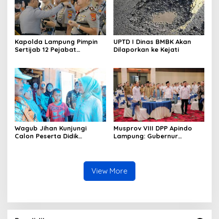
Kapolda Lampung Pimpin
UPTD I Dinas BMBK Akan
Sertijab 12 Pejabat
Dilaporkan ke Kejati
Strategis, Perkuat
Organisasi dan Pelayanan
Polri Presisi
Wagub Jihan Kunjungi
Musprov VIII DPP Apindo
Calon Peserta Didik
Lampung: Gubernur
Sekolah Rakyat, Pemprov
Rahmat Mirzani Djausal
Lampung Pastikan
Ajak Dunia Usaha Perkuat
Kesiapan Jelang MPLS dan
Hilirisasi Sektor Pertanian
Wujudkan Mimpi Generasi
guna Mendukung
View More
Masa Depan
Transformasi Ekonomi
Daerah