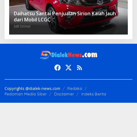
Daihatsu Santai Penjualan Sirion Kalah Jauh
dari Mobil LCGC
668 Dilihat
Copyrights @dialek-news.com
Redaksi
Pedoman Media Siber
Disclaimer
Indeks Berita