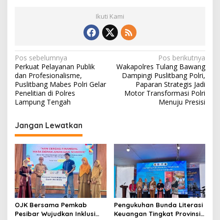
Ikuti Kami
N
Pos sebelumnya
Pos berikutnya
Perkuat Pelayanan Publik
Wakapolres Tulang Bawang
a
dan Profesionalisme,
Dampingi Puslitbang Polri,
v
Puslitbang Mabes Polri Gelar
Paparan Strategis Jadi
Penelitian di Polres
Motor Transformasi Polri
i
Lampung Tengah
Menuju Presisi
g
Jangan Lewatkan
a
s
i
p
o
s
OJK Bersama Pemkab
Pengukuhan Bunda Literasi
Pesibar Wujudkan Inklusi
Keuangan Tingkat Provinsi,