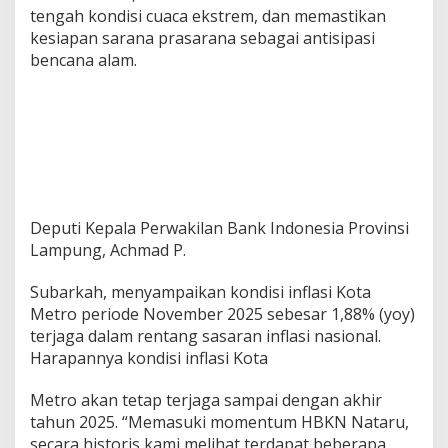
tengah kondisi cuaca ekstrem, dan memastikan
B
a
kesiapan sarana prasarana sebagai antisipasi
r
bencana alam.
u
2
0
2
6
Deputi Kepala Perwakilan Bank Indonesia Provinsi
Lampung, Achmad P.
Subarkah, menyampaikan kondisi inflasi Kota
Metro periode November 2025 sebesar 1,88% (yoy)
terjaga dalam rentang sasaran inflasi nasional.
Harapannya kondisi inflasi Kota
Metro akan tetap terjaga sampai dengan akhir
tahun 2025. “Memasuki momentum HBKN Nataru,
secara historis kami melihat terdapat beberapa