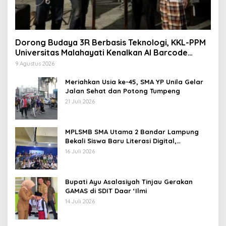
Dorong Budaya 3R Berbasis Teknologi, KKL-PPM
Universitas Malahayati Kenalkan AI Barcode
untuk Edukasi Sampah
9 Agustus 2026
Meriahkan Usia ke-45, SMA YP Unila Gelar
Jalan Sehat dan Potong Tumpeng
21 Juli 2026
MPLSMB SMA Utama 2 Bandar Lampung
Bekali Siswa Baru Literasi Digital,
Jurnalistik, dan Etika Bermedia Sosial
16 Juli 2026
Bupati Ayu Asalasiyah Tinjau Gerakan
GAMAS di SDIT Daar ‘Ilmi
14 Juli 2026