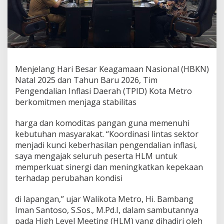
,
I
n
f
l
a
s
Menjelang Hari Besar Keagamaan Nasional (HBKN)
i
T
Natal 2025 dan Tahun Baru 2026, Tim
e
Pengendalian Inflasi Daerah (TPID) Kota Metro
t
berkomitmen menjaga stabilitas
a
p
harga dan komoditas pangan guna memenuhi
T
e
kebutuhan masyarakat. “Koordinasi lintas sektor
r
menjadi kunci keberhasilan pengendalian inflasi,
k
saya mengajak seluruh peserta HLM untuk
e
memperkuat sinergi dan meningkatkan kepekaan
n
d
terhadap perubahan kondisi
a
l
di lapangan,” ujar Walikota Metro, Hi. Bambang
i
Iman Santoso, S.Sos., M.Pd.I, dalam sambutannya
J
pada High Level Meeting (HLM) yang dihadiri oleh
e