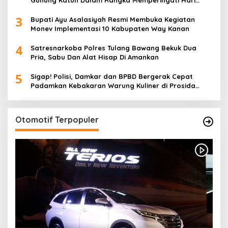
Gunung Katun Dalam Rangka Memperingati Hari
Anak Nasional
3
Bupati Ayu Asalasiyah Resmi Membuka Kegiatan
Monev Implementasi 10 Kabupaten Way Kanan
4
Satresnarkoba Polres Tulang Bawang Bekuk Dua
Pria, Sabu Dan Alat Hisap Di Amankan
5
Sigap! Polisi, Damkar dan BPBD Bergerak Cepat
Padamkan Kebakaran Warung Kuliner di Prosida
Bandar Jaya
Otomotif Terpopuler