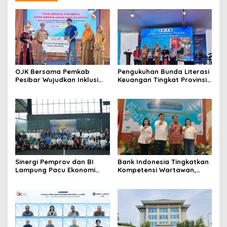
OJK Bersama Pemkab
Pengukuhan Bunda Literasi
Pesibar Wujudkan Inklusi
Keuangan Tingkat Provinsi,
Keuangan Nyata: 150 Guru
Kabupaten dan Kota di
Dan Tenaga Pendidik Terima
Provinsi Lampung, Perkuat
Polis Asuransi Jiwa
Gerakan Edukasi Keuangan
Bagi Masyarakat
Sinergi Pemprov dan BI
Bank Indonesia Tingkatkan
Lampung Pacu Ekonomi
Kompetensi Wartawan,
Digital Lewat Event SIGER
Gandeng Dewan Pers
Sport 2026
Sebagai Narasumber