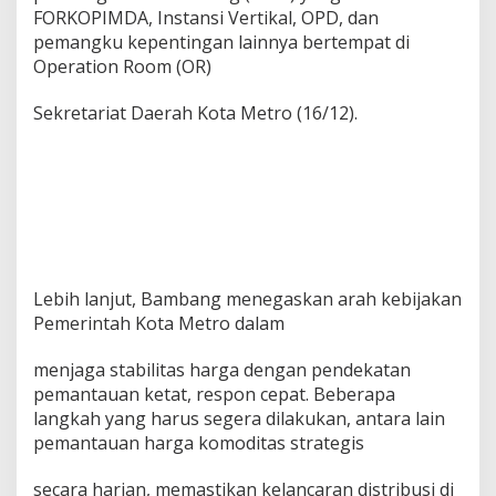
l
FORKOPIMDA, Instansi Vertikal, OPD, dan
a
pemangku kepentingan lainnya bertempat di
n
Operation Room (OR)
g
H
Sekretariat Daerah Kota Metro (16/12).
K
B
N
N
a
t
a
l
2
0
Lebih lanjut, Bambang menegaskan arah kebijakan
2
Pemerintah Kota Metro dalam
5
d
menjaga stabilitas harga dengan pendekatan
a
pemantauan ketat, respon cepat. Beberapa
n
T
langkah yang harus segera dilakukan, antara lain
a
pemantauan harga komoditas strategis
h
u
secara harian, memastikan kelancaran distribusi di
n