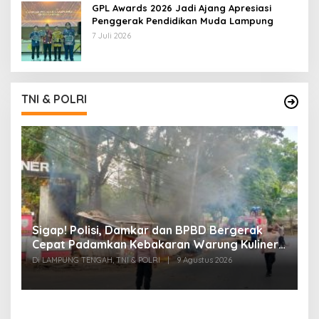
GPL Awards 2026 Jadi Ajang Apresiasi
Penggerak Pendidikan Muda Lampung
7 Juli 2026
TNI & POLRI
k
Sigap! Polisi, Damkar dan BPBD Bergerak
T
Cepat Padamkan Kebakaran Warung Kuliner
S
di Prosida Bandar Jaya
P
Di LAMPUNG TENGAH, TNI & POLRI
|
9 Agustus 2026
Di