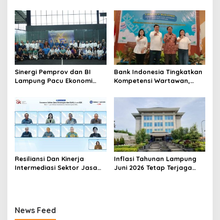
Keuangan Nyata: 150 Guru
Kabupaten dan Kota di
Dan Tenaga Pendidik Terima
Provinsi Lampung, Perkuat
Polis Asuransi Jiwa
Gerakan Edukasi Keuangan
Bagi Masyarakat
Sinergi Pemprov dan BI
Bank Indonesia Tingkatkan
Lampung Pacu Ekonomi
Kompetensi Wartawan,
Digital Lewat Event SIGER
Gandeng Dewan Pers
Sport 2026
Sebagai Narasumber
Resiliansi Dan Kinerja
Inflasi Tahunan Lampung
Intermediasi Sektor Jasa
Juni 2026 Tetap Terjaga
Keuangan Terjaga Sebagai
Dalam Sasaran
Modalitas Mendorong
Pertumbuhan
News Feed