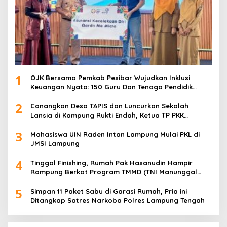
1
OJK Bersama Pemkab Pesibar Wujudkan Inklusi
Keuangan Nyata: 150 Guru Dan Tenaga Pendidik
Terima Polis Asuransi Jiwa
2
Canangkan Desa TAPIS dan Luncurkan Sekolah
Lansia di Kampung Rukti Endah, Ketua TP PKK
Lampung Dorong Pembangunan SDM Dimulai dari
3
Desa
Mahasiswa UIN Raden Intan Lampung Mulai PKL di
JMSI Lampung
4
Tinggal Finishing, Rumah Pak Hasanudin Hampir
Rampung Berkat Program TMMD (TNI Manunggal
Membangun Desa)
5
Simpan 11 Paket Sabu di Garasi Rumah, Pria ini
Ditangkap Satres Narkoba Polres Lampung Tengah