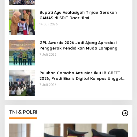
Bupati Ayu Asalasiyah Tinjau Gerakan
GAMAS di SDIT Daar ‘Ilmi
14 Juli 2026
GPL Awards 2026 Jadi Ajang Apresiasi
Penggerak Pendidikan Muda Lampung
7 Juli 2026
Puluhan Camaba Antusias Ikuti BIGREET
2026, Prodi Bisnis Digital Kampus Unggul
IIB Darmajaya Hadirkan Deretan
7 Juli 2026
Mahasiswa Berprestasi
TNI & POLRI