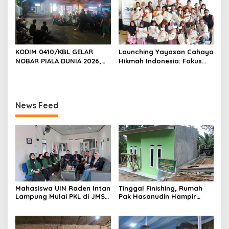
2026
KODIM 0410/KBL GELAR
Launching Yayasan Cahaya
NOBAR PIALA DUNIA 2026,
Hikmah Indonesia: Fokus
RAJUT KEBERSAMAAN TNI-
pada Sosial dan Pendidikan
RAKYAT DI TIGA KECAMATAN
News Feed
Mahasiswa UIN Raden Intan
Tinggal Finishing, Rumah
Lampung Mulai PKL di JMSI
Pak Hasanudin Hampir
Lampung
Rampung Berkat Program
TMMD (TNI Manunggal
Membangun Desa)