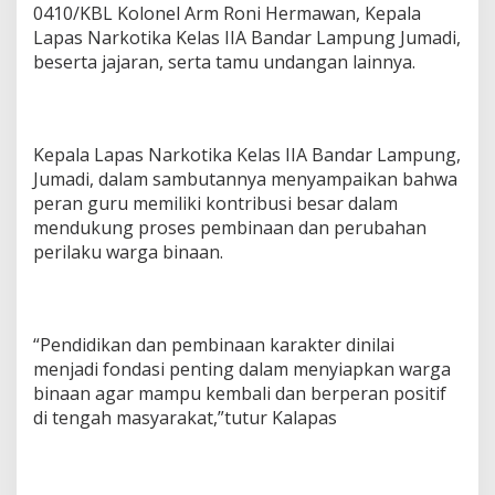
0410/KBL Kolonel Arm Roni Hermawan, Kepala
k
Lapas Narkotika Kelas IIA Bandar Lampung Jumadi,
W
a
beserta jajaran, serta tamu undangan lainnya.
r
g
a
B
Kepala Lapas Narkotika Kelas IIA Bandar Lampung,
i
n
Jumadi, dalam sambutannya menyampaikan bahwa
a
peran guru memiliki kontribusi besar dalam
a
mendukung proses pembinaan dan perubahan
n
perilaku warga binaan.
L
a
p
a
s
“Pendidikan dan pembinaan karakter dinilai
N
menjadi fondasi penting dalam menyiapkan warga
a
binaan agar mampu kembali dan berperan positif
r
k
di tengah masyarakat,”tutur Kalapas
o
t
i
k