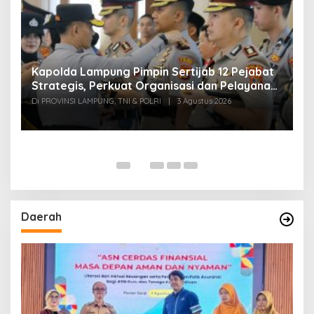
Kapolda Lampung Pimpin Sertijab 12 Pejabat
T
Strategis, Perkuat Organisasi dan Pelayanan
H
Polri Presisi
M
Di PROVINSI LAMPUNG, TNI & POLRI
|
3 Agustus 2026
Di
Daerah