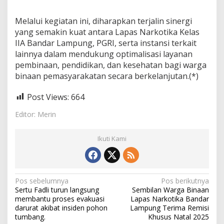
Melalui kegiatan ini, diharapkan terjalin sinergi
yang semakin kuat antara Lapas Narkotika Kelas
IIA Bandar Lampung, PGRI, serta instansi terkait
lainnya dalam mendukung optimalisasi layanan
pembinaan, pendidikan, dan kesehatan bagi warga
binaan pemasyarakatan secara berkelanjutan.(*)
Post Views:
664
Editor: Merin
Ikuti Kami
N
Pos sebelumnya
Pos berikutnya
Sertu Fadli turun langsung
Sembilan Warga Binaan
a
membantu proses evakuasi
Lapas Narkotika Bandar
v
darurat akibat insiden pohon
Lampung Terima Remisi
tumbang.
Khusus Natal 2025