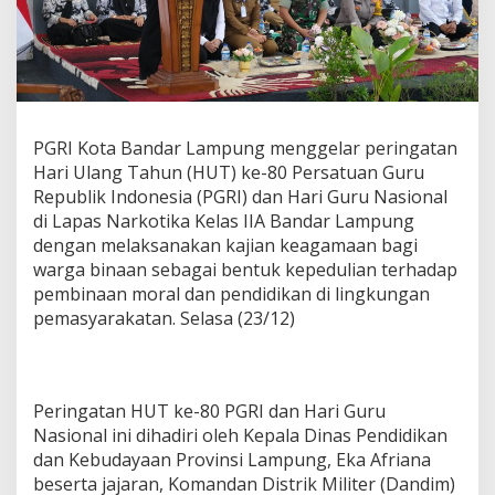
d
a
r
L
a
m
p
PGRI Kota Bandar Lampung menggelar peringatan
u
Hari Ulang Tahun (HUT) ke-80 Persatuan Guru
n
g
Republik Indonesia (PGRI) dan Hari Guru Nasional
G
di Lapas Narkotika Kelas IIA Bandar Lampung
e
dengan melaksanakan kajian keagamaan bagi
l
warga binaan sebagai bentuk kepedulian terhadap
a
pembinaan moral dan pendidikan di lingkungan
r
K
pemasyarakatan. Selasa (23/12)
a
j
i
a
Peringatan HUT ke-80 PGRI dan Hari Guru
n
u
Nasional ini dihadiri oleh Kepala Dinas Pendidikan
n
dan Kebudayaan Provinsi Lampung, Eka Afriana
t
beserta jajaran, Komandan Distrik Militer (Dandim)
u