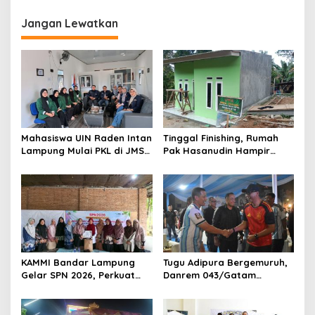
i
g
Jangan Lewatkan
a
s
i
p
o
s
Mahasiswa UIN Raden Intan
Tinggal Finishing, Rumah
Lampung Mulai PKL di JMSI
Pak Hasanudin Hampir
Lampung
Rampung Berkat Program
TMMD (TNI Manunggal
Membangun Desa)
KAMMI Bandar Lampung
Tugu Adipura Bergemuruh,
Gelar SPN 2026, Perkuat
Danrem 043/Gatam
Identitas Muslimah Hadapi
Bersama Forkopimda
Tantangan Zaman
Lampung dan Masyarakat
Nobar Final Piala Dunia