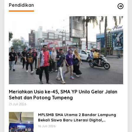
Pendidikan
Meriahkan Usia ke-45, SMA YP Unila Gelar Jalan
Sehat dan Potong Tumpeng
21 Juli 2026
MPLSMB SMA Utama 2 Bandar Lampung
Bekali Siswa Baru Literasi Digital,
Jurnalistik, dan Etika Bermedia Sosial
16 Juli 2026