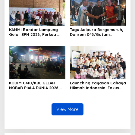
KAMMI Bandar Lampung
Tugu Adipura Bergemuruh,
Gelar SPN 2026, Perkuat
Danrem 043/Gatam
Identitas Muslimah Hadapi
Bersama Forkopimda
Tantangan Zaman
Lampung dan Masyarakat
Nobar Final Piala Dunia
2026
KODIM 0410/KBL GELAR
Launching Yayasan Cahaya
NOBAR PIALA DUNIA 2026,
Hikmah Indonesia: Fokus
RAJUT KEBERSAMAAN TNI-
pada Sosial dan Pendidikan
RAKYAT DI TIGA KECAMATAN
View More