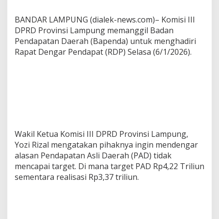
m
i
BANDAR LAMPUNG (dialek-news.com)– Komisi III
s
DPRD Provinsi Lampung memanggil Badan
i
Pendapatan Daerah (Bapenda) untuk menghadiri
I
I
Rapat Dengar Pendapat (RDP) Selasa (6/1/2026).
I
D
P
R
D
L
a
m
p
Wakil Ketua Komisi III DPRD Provinsi Lampung,
u
Yozi Rizal mengatakan pihaknya ingin mendengar
n
alasan Pendapatan Asli Daerah (PAD) tidak
g
P
mencapai target. Di mana target PAD Rp4,22 Triliun
a
sementara realisasi Rp3,37 triliun.
n
g
g
i
l