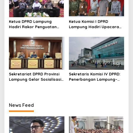
Ketua DPRD Lampung
Ketua Komisi I DPRD
Hadiri Rakor Penguatan
Lampung Hadiri Upacara
Program Makan Bergizi
Gelar Operasi Gaktib dan
Gratis
Yustisi Polisi Militer TNI TA
2026
Sekretariat DPRD Provinsi
Sekretaris Komisi IV DPRD:
Lampung Gelar Sosialisasi
Penerbangan Lampung–
Kamus Usulan Pokok-Pokok
Malaysia Harus Jadi Motor
Pikiran DPRD terhadap
Ekonomi Daerah
RKPD 2027
News Feed