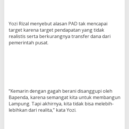
B
a
p
e
Yozi Rizal menyebut alasan PAD tak mencapai
n
target karena target pendapatan yang tidak
d
a
realistis serta berkurangnya transfer dana dari
pemerintah pusat.
“Kemarin dengan gagah berani disanggupi oleh
Bapenda, karena semangat kita untuk membangun
Lampung. Tapi akhirnya, kita tidak bisa melebih-
lebihkan dari realita,” kata Yozi.