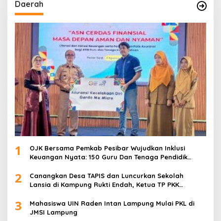
Daerah
1
OJK Bersama Pemkab Pesibar Wujudkan Inklusi
Keuangan Nyata: 150 Guru Dan Tenaga Pendidik
Terima Polis Asuransi Jiwa
2
Canangkan Desa TAPIS dan Luncurkan Sekolah
Lansia di Kampung Rukti Endah, Ketua TP PKK
Lampung Dorong Pembangunan SDM Dimulai dari
3
Desa
Mahasiswa UIN Raden Intan Lampung Mulai PKL di
JMSI Lampung