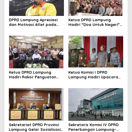
DPRD Lampung Apresiasi
Ketua DPRD Lampung
dan Motivasi Atlet pada
Hadiri “Doa Untuk Negeri”
Kejuaraan Tinju Polresta
di Masjid Raya Al Bakrie
2026
Ketua DPRD Lampung
Ketua Komisi I DPRD
Hadiri Rakor Penguatan
Lampung Hadiri Upacara
Program Makan Bergizi
Gelar Operasi Gaktib dan
Gratis
Yustisi Polisi Militer TNI TA
2026
Sekretariat DPRD Provinsi
Sekretaris Komisi IV DPRD:
Lampung Gelar Sosialisasi
Penerbangan Lampung–