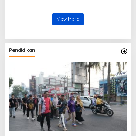
Kamus Usulan Pokok-Pokok
Malaysia Harus Jadi Motor
Pikiran DPRD terhadap
Ekonomi Daerah
RKPD 2027
View More
Pendidikan