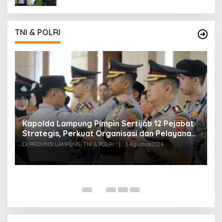
TNI & POLRI
Kapolda Lampung Pimpin Sertijab 12 Pejabat
T
Strategis, Perkuat Organisasi dan Pelayanan
H
Polri Presisi
M
Di PROVINSI LAMPUNG, TNI & POLRI
|
3 Agustus 2026
Di