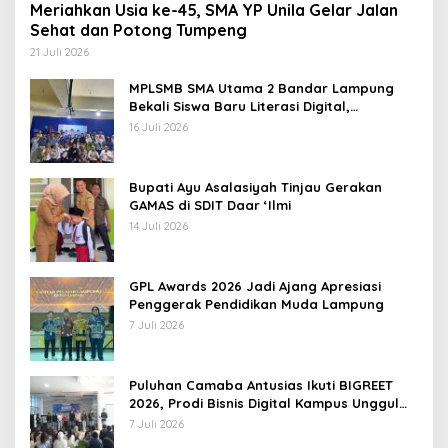
Meriahkan Usia ke-45, SMA YP Unila Gelar Jalan
Sehat dan Potong Tumpeng
21 Juli 2026
MPLSMB SMA Utama 2 Bandar Lampung
Bekali Siswa Baru Literasi Digital,
Jurnalistik, dan Etika Bermedia Sosial
16 Juli 2026
Bupati Ayu Asalasiyah Tinjau Gerakan
GAMAS di SDIT Daar ‘Ilmi
14 Juli 2026
GPL Awards 2026 Jadi Ajang Apresiasi
Penggerak Pendidikan Muda Lampung
7 Juli 2026
Puluhan Camaba Antusias Ikuti BIGREET
2026, Prodi Bisnis Digital Kampus Unggul
IIB Darmajaya Hadirkan Deretan
7 Juli 2026
Mahasiswa Berprestasi