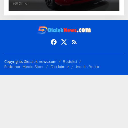
668 Dilihat
Copyrights @dialek-news.com
Redaksi
Pedoman Media Siber
Disclaimer
Indeks Berita