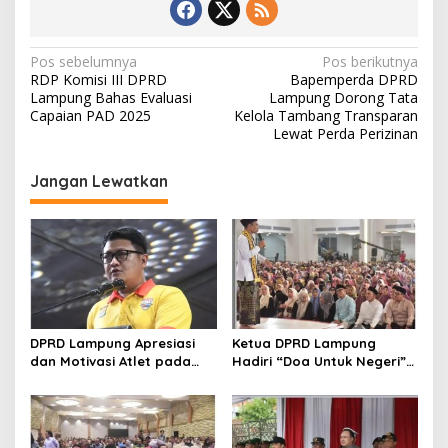
N
Pos sebelumnya
Pos berikutnya
RDP Komisi III DPRD
Bapemperda DPRD
a
Lampung Bahas Evaluasi
Lampung Dorong Tata
v
Capaian PAD 2025
Kelola Tambang Transparan
Lewat Perda Perizinan
i
g
Jangan Lewatkan
a
s
i
p
o
s
DPRD Lampung Apresiasi
Ketua DPRD Lampung
dan Motivasi Atlet pada
Hadiri “Doa Untuk Negeri”
Kejuaraan Tinju Polresta
di Masjid Raya Al Bakrie
2026