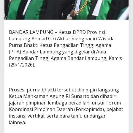
d
i
r
i
P
u
BANDAR LAMPUNG – Ketua DPRD Provinsi
r
Lampung Ahmad Giri Akbar menghadiri Wisuda
n
Purna Bhakti Ketua Pengadilan Tinggi Agama
a
(PTA) Bandar Lampung yang digelar di Aula
B
h
Pengadilan Tinggi Agama Bandar Lampung, Kamis
a
(29/1/2026).
k
t
i
K
e
Prosesi purna bhakti tersebut dipimpin langsung
t
Ketua Mahkamah Agung RI Sunarto dan dihadiri
u
jajaran pimpinan lembaga peradilan, unsur Forum
a
Koordinasi Pimpinan Daerah (Forkopimda), pejabat
P
instansi vertikal, serta para tamu undangan
T
A
lainnya.
B
a