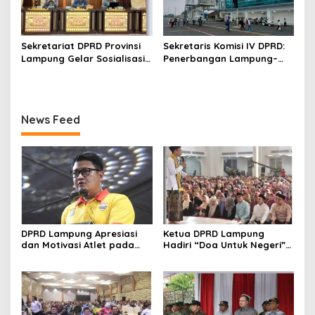
Sekretariat DPRD Provinsi
Sekretaris Komisi IV DPRD:
Lampung Gelar Sosialisasi
Penerbangan Lampung–
Kamus Usulan Pokok-Pokok
Malaysia Harus Jadi Motor
Pikiran DPRD terhadap
Ekonomi Daerah
RKPD 2027
News Feed
DPRD Lampung Apresiasi
Ketua DPRD Lampung
dan Motivasi Atlet pada
Hadiri “Doa Untuk Negeri”
Kejuaraan Tinju Polresta
di Masjid Raya Al Bakrie
2026