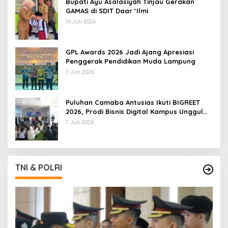
Bupati Ayu Asalasiyah Tinjau Gerakan
GAMAS di SDIT Daar ‘Ilmi
14 Juli 2026
GPL Awards 2026 Jadi Ajang Apresiasi
Penggerak Pendidikan Muda Lampung
7 Juli 2026
Puluhan Camaba Antusias Ikuti BIGREET
2026, Prodi Bisnis Digital Kampus Unggul
IIB Darmajaya Hadirkan Deretan
7 Juli 2026
Mahasiswa Berprestasi
TNI & POLRI