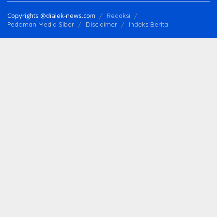
Copyrights @dialek-news.com
Redaksi
Pedoman Media Siber
Disclaimer
Indeks Berita