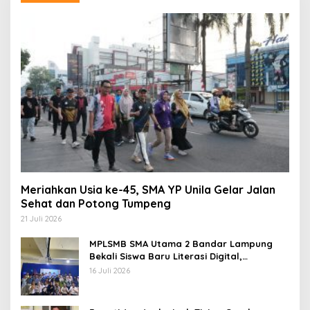
Meriahkan Usia ke-45, SMA YP Unila Gelar Jalan
Sehat dan Potong Tumpeng
21 Juli 2026
MPLSMB SMA Utama 2 Bandar Lampung
Bekali Siswa Baru Literasi Digital,
Jurnalistik, dan Etika Bermedia Sosial
16 Juli 2026