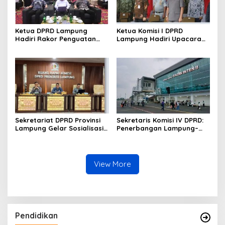
Ketua DPRD Lampung
Ketua Komisi I DPRD
Hadiri Rakor Penguatan
Lampung Hadiri Upacara
Program Makan Bergizi
Gelar Operasi Gaktib dan
Gratis
Yustisi Polisi Militer TNI TA
2026
Sekretariat DPRD Provinsi
Sekretaris Komisi IV DPRD:
Lampung Gelar Sosialisasi
Penerbangan Lampung–
Kamus Usulan Pokok-Pokok
Malaysia Harus Jadi Motor
Pikiran DPRD terhadap
Ekonomi Daerah
RKPD 2027
View More
Pendidikan