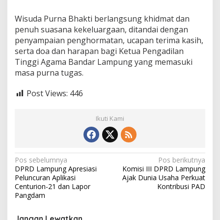
Wisuda Purna Bhakti berlangsung khidmat dan
penuh suasana kekeluargaan, ditandai dengan
penyampaian penghormatan, ucapan terima kasih,
serta doa dan harapan bagi Ketua Pengadilan
Tinggi Agama Bandar Lampung yang memasuki
masa purna tugas.
Post Views:
446
Ikuti Kami
N
Pos sebelumnya
Pos berikutnya
DPRD Lampung Apresiasi
Komisi III DPRD Lampung
a
Peluncuran Aplikasi
Ajak Dunia Usaha Perkuat
v
Centurion-21 dan Lapor
Kontribusi PAD
Pangdam
i
g
Jangan Lewatkan