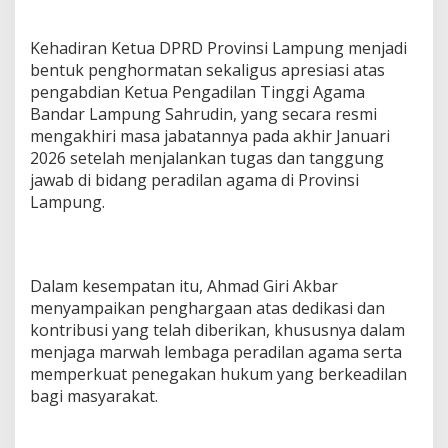
n
d
Kehadiran Ketua DPRD Provinsi Lampung menjadi
a
r
bentuk penghormatan sekaligus apresiasi atas
L
pengabdian Ketua Pengadilan Tinggi Agama
a
Bandar Lampung Sahrudin, yang secara resmi
m
mengakhiri masa jabatannya pada akhir Januari
p
2026 setelah menjalankan tugas dan tanggung
u
n
jawab di bidang peradilan agama di Provinsi
g
Lampung.
Dalam kesempatan itu, Ahmad Giri Akbar
menyampaikan penghargaan atas dedikasi dan
kontribusi yang telah diberikan, khususnya dalam
menjaga marwah lembaga peradilan agama serta
memperkuat penegakan hukum yang berkeadilan
bagi masyarakat.