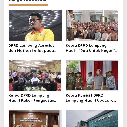
a
s
i
p
o
s
DPRD Lampung Apresiasi
Ketua DPRD Lampung
dan Motivasi Atlet pada
Hadiri “Doa Untuk Negeri”
Kejuaraan Tinju Polresta
di Masjid Raya Al Bakrie
2026
Ketua DPRD Lampung
Ketua Komisi I DPRD
Hadiri Rakor Penguatan
Lampung Hadiri Upacara
Program Makan Bergizi
Gelar Operasi Gaktib dan
Gratis
Yustisi Polisi Militer TNI TA
2026