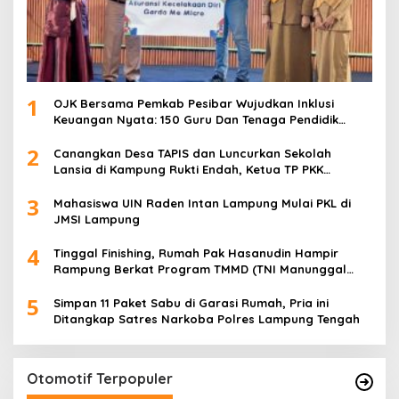
1
OJK Bersama Pemkab Pesibar Wujudkan Inklusi
Keuangan Nyata: 150 Guru Dan Tenaga Pendidik
Terima Polis Asuransi Jiwa
2
Canangkan Desa TAPIS dan Luncurkan Sekolah
Lansia di Kampung Rukti Endah, Ketua TP PKK
Lampung Dorong Pembangunan SDM Dimulai dari
3
Desa
Mahasiswa UIN Raden Intan Lampung Mulai PKL di
JMSI Lampung
4
Tinggal Finishing, Rumah Pak Hasanudin Hampir
Rampung Berkat Program TMMD (TNI Manunggal
Membangun Desa)
5
Simpan 11 Paket Sabu di Garasi Rumah, Pria ini
Ditangkap Satres Narkoba Polres Lampung Tengah
Otomotif Terpopuler