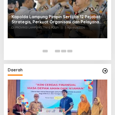
Kapolda Lampung Pimpin Sertijab 12 Pejabat
T
Strategis, Perkuat Organisasi dan Pelayanan
H
Polri Presisi
M
Di PROVINSI LAMPUNG, TNI & POLRI
|
3 Agustus 2026
Di
Daerah