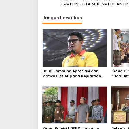
v
LAMPUNG UTARA RESMI DILANTIK
i
g
Jangan Lewatkan
a
s
i
p
o
s
DPRD Lampung Apresiasi dan
Ketua DP
Motivasi Atlet pada Kejuaraan
“Doa Unt
Tinju Polresta 2026
Raya Al 
Ketua Komisi I DPRD Lampung
Sekretar