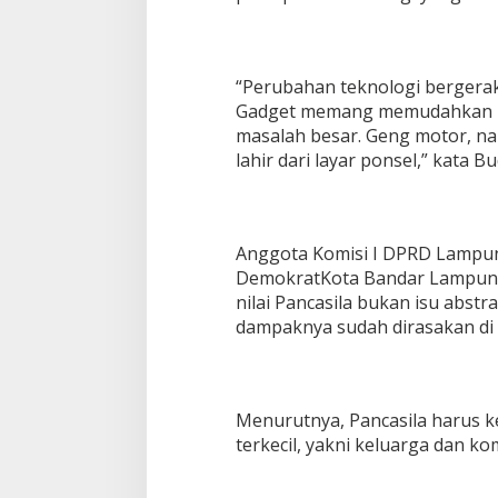
l
o
g
i
“Perubahan teknologi bergerak c
Gadget memang memudahkan hi
masalah besar. Geng motor, nar
lahir dari layar ponsel,” kata B
Anggota Komisi I DPRD Lampun
DemokratKota Bandar Lampung 
nilai Pancasila bukan isu abst
dampaknya sudah dirasakan di
Menurutnya, Pancasila harus k
terkecil, yakni keluarga dan ko