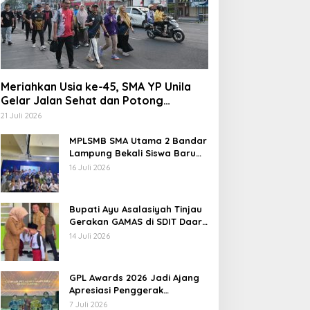
Meriahkan Usia ke-45, SMA YP Unila
Gelar Jalan Sehat dan Potong
Tumpeng
21 Juli 2026
MPLSMB SMA Utama 2 Bandar
Lampung Bekali Siswa Baru
Literasi Digital, Jurnalistik,
16 Juli 2026
dan Etika Bermedia Sosial
Bupati Ayu Asalasiyah Tinjau
Gerakan GAMAS di SDIT Daar
‘Ilmi
14 Juli 2026
GPL Awards 2026 Jadi Ajang
Apresiasi Penggerak
Pendidikan Muda Lampung
7 Juli 2026