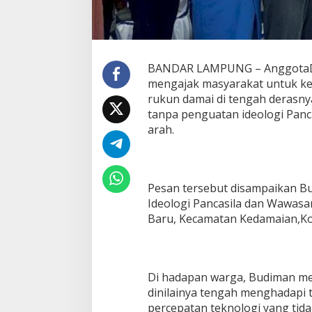
a
n
c
a
s
BANDAR LAMPUNG – AnggotaDP
i
mengajak masyarakat untuk ke
l
a
rukun damai di tengah derasnya
d
tanpa penguatan ideologi Panca
i
arah.
T
e
n
g
a
Pesan tersebut disampaikan Bu
h
Ideologi Pancasila dan Wawas
L
Baru, Kecamatan Kedamaian,Ko
a
j
u
T
e
Di hadapan warga, Budiman me
k
dinilainya tengah menghadapi 
n
percepatan teknologi yang tid
o