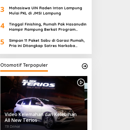
Ketua TP PKK Lampung Dorong
3
Pembangunan SDM Dimulai dari Desa
Mahasiswa UIN Raden Intan Lampung
Mulai PKL di JMSI Lampung
4
Tinggal Finishing, Rumah Pak Hasanudin
Hampir Rampung Berkat Program
TMMD (TNI Manunggal Membangun
5
Desa)
Simpan 11 Paket Sabu di Garasi Rumah,
Pria ini Ditangkap Satres Narkoba
Polres Lampung Tengah
Otomotif Terpopuler
Video Kelemahan dan Kelebihan
All New Terios
731 Dilihat