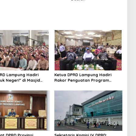
RD Lampung Hadiri
Ketua DPRD Lampung Hadiri
uk Negeri” di Masjid
Rakor Penguatan Program
Bakrie
Makan Bergizi Gratis
iat DPRD Provinsi
Sekretaris Komisi IV DPRD: