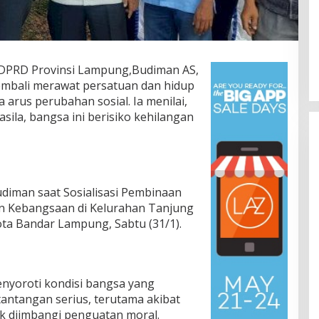
RD Provinsi Lampung,Budiman AS,
mbali merawat persatuan dan hidup
 arus perubahan sosial. Ia menilai,
sila, bangsa ini berisiko kehilangan
diman saat Sosialisasi Pembinaan
an Kebangsaan di Kelurahan Tanjung
Lomba Lari 10K Meriahkan HUT
ta Bandar Lampung, Sabtu (31/1).
Ke-1 Kodam XXI/Radin Inten
Di Olahraga, TNI & POLRI
|
5 Agustus 2026
nyoroti kondisi bangsa yang
tantangan serius, terutama akibat
ak diimbangi penguatan moral.