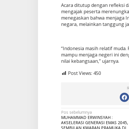
Acara ditutup dengan refleksi 
mengajak peserta merenungka
menegaskan bahwa menjaga In
negara, melainkan tanggung j
“Indonesia masih relatif muda.
mampu menjaga negeri ini den
nilai kebangsaan,” ujarnya.
Post Views:
450
I
N
Pos sebelumnya
MUHAMMAD ERWINSYAH :
a
AKSELERASI GENERASI EMAS 2045,
SEMBILAN KWARAN PRAMUKA DI