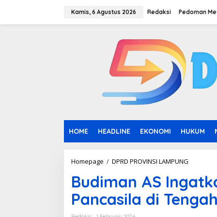
L
e
Kamis, 6 Agustus 2026
Redaksi
Pedoman Med
w
a
t
i
k
e
k
o
n
t
e
n
HOME
HEADLINE
EKONOMI
HUKUM
Homepage
/
DPRD PROVINSI LAMPUNG
B
u
Budiman AS Ingatk
d
i
Pancasila di Tengah
m
a
n
Redaksi
1 Februari 2026