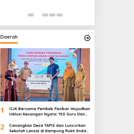
Daerah
1
OJK Bersama Pemkab Pesibar Wujudkan
Inklusi Keuangan Nyata: 150 Guru Dan
Tenaga Pendidik Terima Polis Asuransi
2
Jiwa
Canangkan Desa TAPIS dan Luncurkan
Sekolah Lansia di Kampung Rukti Endah,