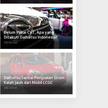
Belum Pakai CVT, Apa yang
Ditakuti Daihatsu Indonesia?
720 Dilihat
Daihatsu Santai Penjualan Sirion
Kalah Jauh dari Mobil LCGC
668 Dilihat