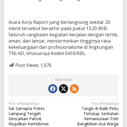
Acara Korp Raport yang berlangsung sekitar 20
menit tersebut berakhir pada pukul 13.20 WIB.
Seluruh rangkaian kegiatan berjalan dengan tertib,
aman, dan lancar, mencerminkan tingginya rasa
kekeluargaan dan profesionalisme di lingkungan
TNI AD, khususnya Kodim 0410/KBL.
Post Views:
1,076
Ikuti Kami
N
Pos sebelumnya
Pos berikutnya
Sat Samapta Polres
Tangis di Balik Pintu
a
Lampung Tengah
Tertutup: Sentuhan
v
Gencarkan Patroli,
Kemanusiaan Polri
Wujudkan Kamtibmas
Bangkitkan Asa Warga