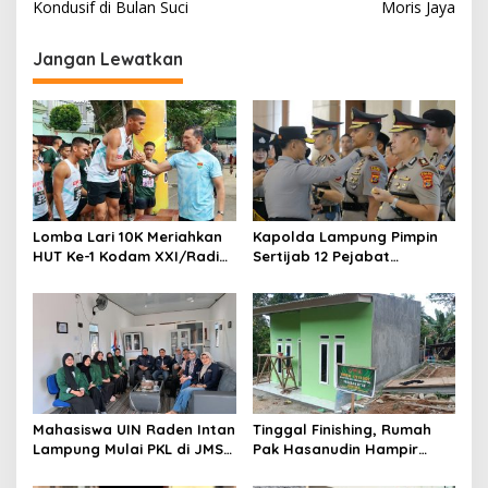
i
Kondusif di Bulan Suci
Moris Jaya
g
Jangan Lewatkan
a
s
i
p
o
s
Lomba Lari 10K Meriahkan
Kapolda Lampung Pimpin
HUT Ke-1 Kodam XXI/Radin
Sertijab 12 Pejabat
Inten
Strategis, Perkuat
Organisasi dan Pelayanan
Polri Presisi
Mahasiswa UIN Raden Intan
Tinggal Finishing, Rumah
Lampung Mulai PKL di JMSI
Pak Hasanudin Hampir
Lampung
Rampung Berkat Program
TMMD (TNI Manunggal