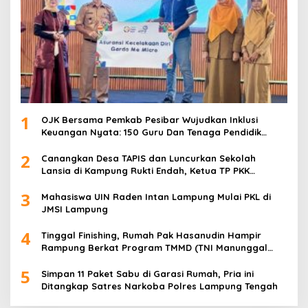
1
OJK Bersama Pemkab Pesibar Wujudkan Inklusi
Keuangan Nyata: 150 Guru Dan Tenaga Pendidik
Terima Polis Asuransi Jiwa
2
Canangkan Desa TAPIS dan Luncurkan Sekolah
Lansia di Kampung Rukti Endah, Ketua TP PKK
Lampung Dorong Pembangunan SDM Dimulai dari
3
Desa
Mahasiswa UIN Raden Intan Lampung Mulai PKL di
JMSI Lampung
4
Tinggal Finishing, Rumah Pak Hasanudin Hampir
Rampung Berkat Program TMMD (TNI Manunggal
Membangun Desa)
5
Simpan 11 Paket Sabu di Garasi Rumah, Pria ini
Ditangkap Satres Narkoba Polres Lampung Tengah