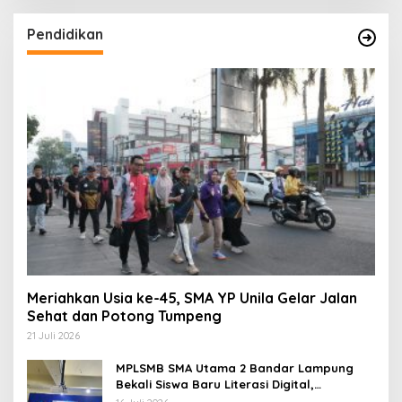
Pendidikan
Meriahkan Usia ke-45, SMA YP Unila Gelar Jalan
Sehat dan Potong Tumpeng
21 Juli 2026
MPLSMB SMA Utama 2 Bandar Lampung
Bekali Siswa Baru Literasi Digital,
Jurnalistik, dan Etika Bermedia Sosial