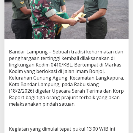
a
c
a
r
a
K
o
r
p
Bandar Lampung – Sebuah tradisi kehormatan dan
R
a
penghargaan tertinggi kembali dilaksanakan di
p
lingkungan Kodim 0410/KBL. Bertempat di Markas
o
Kodim yang berlokasi di Jalan Imam Bonjol,
r
Kelurahan Gunung Agung, Kecamatan Langkapura,
t
Kota Bandar Lampung, pada Rabu siang
,
T
(18/2/2026) digelar Upacara Serah Terima dan Korp
i
Raport bagi tiga orang prajurit terbaik yang akan
g
melaksanakan pindah satuan.
a
P
r
a
j
Kegiatan yang dimulai tepat pukul 13.00 WIB ini
u