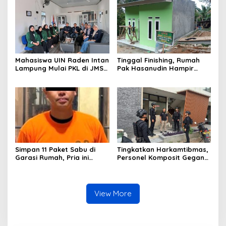
Polri Presisi
Mahasiswa UIN Raden Intan
Tinggal Finishing, Rumah
Lampung Mulai PKL di JMSI
Pak Hasanudin Hampir
Lampung
Rampung Berkat Program
TMMD (TNI Manunggal
Membangun Desa)
Simpan 11 Paket Sabu di
Tingkatkan Harkamtibmas,
Garasi Rumah, Pria ini
Personel Komposit Gegana
Ditangkap Satres Narkoba
Brimob Lampung Gelar
Polres Lampung Tengah
Patroli Dialogis di Pusat
Keramaian dan Rumah
Ibadah
View More