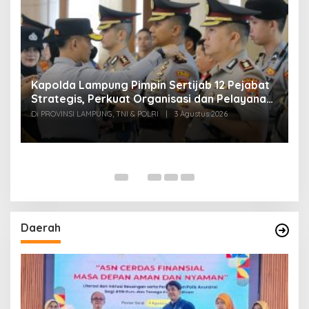
Kapolda Lampung Pimpin Sertijab 12 Pejabat
T
Strategis, Perkuat Organisasi dan Pelayanan
H
Polri Presisi
M
Di PROVINSI LAMPUNG, TNI & POLRI
|
3 Agustus 2026
Di
Daerah