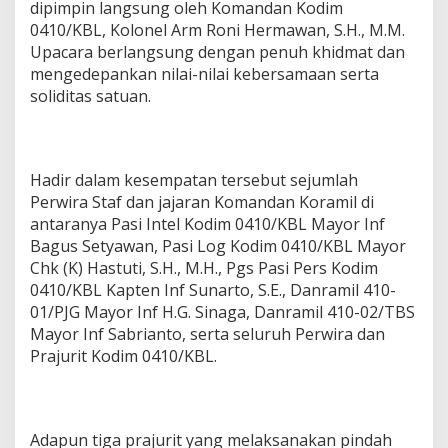
dipimpin langsung oleh Komandan Kodim
r
0410/KBL, Kolonel Arm Roni Hermawan, S.H., M.M.
i
Upacara berlangsung dengan penuh khidmat dan
t
T
mengedepankan nilai-nilai kebersamaan serta
e
soliditas satuan.
r
b
a
i
k
Hadir dalam kesempatan tersebut sejumlah
D
Perwira Staf dan jajaran Komandan Koramil di
i
antaranya Pasi Intel Kodim 0410/KBL Mayor Inf
b
Bagus Setyawan, Pasi Log Kodim 0410/KBL Mayor
e
Chk (K) Hastuti, S.H., M.H., Pgs Pasi Pers Kodim
r
i
0410/KBL Kapten Inf Sunarto, S.E., Danramil 410-
k
01/PJG Mayor Inf H.G. Sinaga, Danramil 410-02/TBS
a
Mayor Inf Sabrianto, serta seluruh Perwira dan
n
Prajurit Kodim 0410/KBL.
P
e
n
g
h
Adapun tiga prajurit yang melaksanakan pindah
a