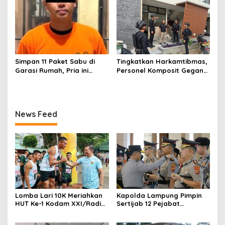
Membangun Desa)
Simpan 11 Paket Sabu di
Tingkatkan Harkamtibmas,
Garasi Rumah, Pria ini
Personel Komposit Gegana
Ditangkap Satres Narkoba
Brimob Lampung Gelar
Polres Lampung Tengah
Patroli Dialogis di Pusat
Keramaian dan Rumah
Ibadah
News Feed
Lomba Lari 10K Meriahkan
Kapolda Lampung Pimpin
HUT Ke-1 Kodam XXI/Radin
Sertijab 12 Pejabat
Inten
Strategis, Perkuat
Organisasi dan Pelayanan