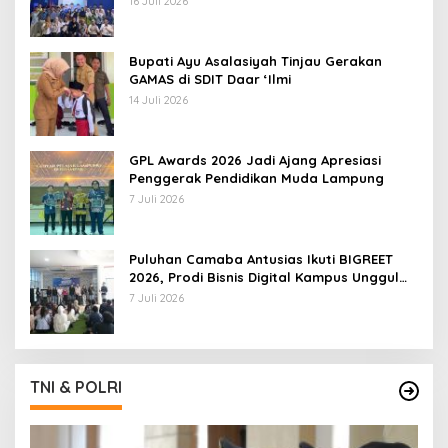
16 Juli 2026
Bupati Ayu Asalasiyah Tinjau Gerakan
GAMAS di SDIT Daar ‘Ilmi
14 Juli 2026
GPL Awards 2026 Jadi Ajang Apresiasi
Penggerak Pendidikan Muda Lampung
7 Juli 2026
Puluhan Camaba Antusias Ikuti BIGREET
2026, Prodi Bisnis Digital Kampus Unggul
IIB Darmajaya Hadirkan Deretan
7 Juli 2026
Mahasiswa Berprestasi
TNI & POLRI