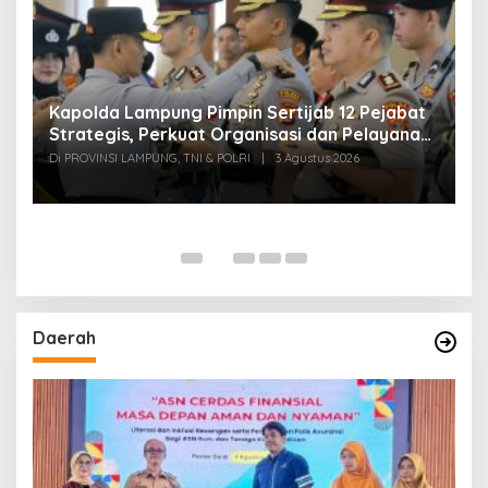
Kapolda Lampung Pimpin Sertijab 12 Pejabat
T
Strategis, Perkuat Organisasi dan Pelayanan
H
Polri Presisi
M
Di PROVINSI LAMPUNG, TNI & POLRI
|
3 Agustus 2026
Di
Daerah