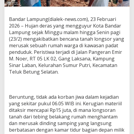
g
a
y
Bandar Lampung(dialek-news.com), 23 Februari
a
2026 – Hujan deras yang mengguyur Kota Bandar
n
g
Lampung sejak Minggu malam hingga Senin pagi
T
(23/2) mengakibatkan bencana tanah longsor yang
e
merusak sebuah rumah warga di kawasan padat
r
penduduk. Peristiwa terjadi di Jalan Pangeran Emir
d
a
M. Noer, RT 05 LK 02, Gang Laksana, Kampung
m
Sinar Laban, Kelurahan Sumur Putri, Kecamatan
p
Teluk Betung Selatan.
a
k
L
o
n
Beruntung, tidak ada korban jiwa dalam kejadian
g
yang sekitar pukul 06.05 WIB ini. Kerugian materiil
s
ditaksir mencapai Rp15 juta, di mana longsoran
o
tanah dari tebing belakang rumah menghantam
r
dan merusak dinding samping yang langsung
berbatasan dengan kamar tidur bagian depan milik