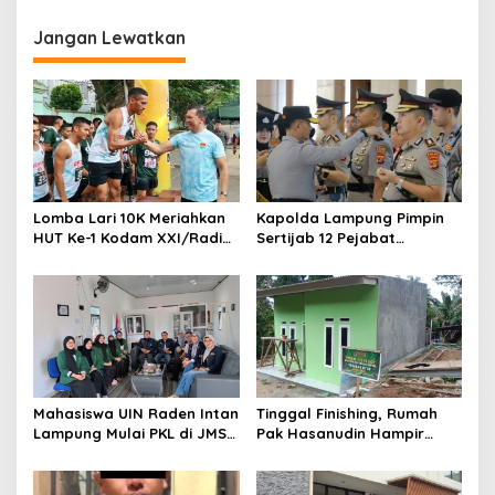
g
Jangan Lewatkan
a
s
i
p
o
s
Lomba Lari 10K Meriahkan
Kapolda Lampung Pimpin
HUT Ke-1 Kodam XXI/Radin
Sertijab 12 Pejabat
Inten
Strategis, Perkuat
Organisasi dan Pelayanan
Polri Presisi
Mahasiswa UIN Raden Intan
Tinggal Finishing, Rumah
Lampung Mulai PKL di JMSI
Pak Hasanudin Hampir
Lampung
Rampung Berkat Program
TMMD (TNI Manunggal
Membangun Desa)