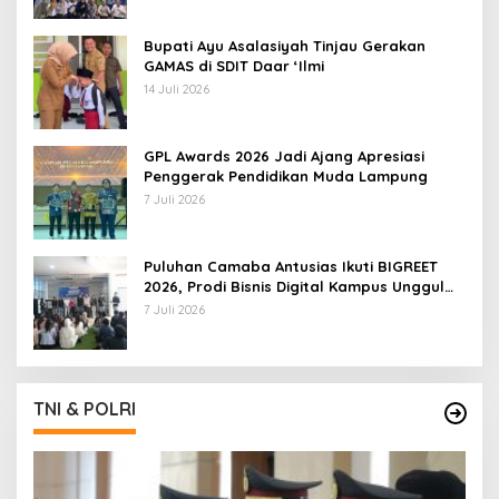
Bupati Ayu Asalasiyah Tinjau Gerakan
GAMAS di SDIT Daar ‘Ilmi
14 Juli 2026
GPL Awards 2026 Jadi Ajang Apresiasi
Penggerak Pendidikan Muda Lampung
7 Juli 2026
Puluhan Camaba Antusias Ikuti BIGREET
2026, Prodi Bisnis Digital Kampus Unggul
IIB Darmajaya Hadirkan Deretan
7 Juli 2026
Mahasiswa Berprestasi
TNI & POLRI