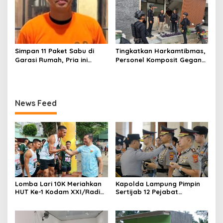
Simpan 11 Paket Sabu di
Tingkatkan Harkamtibmas,
Garasi Rumah, Pria ini
Personel Komposit Gegana
Ditangkap Satres Narkoba
Brimob Lampung Gelar
Polres Lampung Tengah
Patroli Dialogis di Pusat
Keramaian dan Rumah
Ibadah
News Feed
Lomba Lari 10K Meriahkan
Kapolda Lampung Pimpin
HUT Ke-1 Kodam XXI/Radin
Sertijab 12 Pejabat
Inten
Strategis, Perkuat
Organisasi dan Pelayanan
Polri Presisi