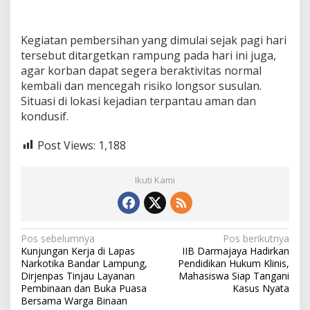
Kegiatan pembersihan yang dimulai sejak pagi hari
tersebut ditargetkan rampung pada hari ini juga,
agar korban dapat segera beraktivitas normal
kembali dan mencegah risiko longsor susulan.
Situasi di lokasi kejadian terpantau aman dan
kondusif.
Post Views:
1,188
Ikuti Kami
N
Pos sebelumnya
Pos berikutnya
Kunjungan Kerja di Lapas
IIB Darmajaya Hadirkan
a
Narkotika Bandar Lampung,
Pendidikan Hukum Klinis,
v
Dirjenpas Tinjau Layanan
Mahasiswa Siap Tangani
Pembinaan dan Buka Puasa
Kasus Nyata
i
Bersama Warga Binaan