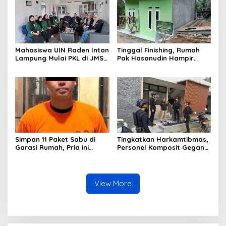
Mahasiswa UIN Raden Intan
Tinggal Finishing, Rumah
Lampung Mulai PKL di JMSI
Pak Hasanudin Hampir
Lampung
Rampung Berkat Program
TMMD (TNI Manunggal
Membangun Desa)
Simpan 11 Paket Sabu di
Tingkatkan Harkamtibmas,
Garasi Rumah, Pria ini
Personel Komposit Gegana
Ditangkap Satres Narkoba
Brimob Lampung Gelar
Polres Lampung Tengah
Patroli Dialogis di Pusat
Keramaian dan Rumah
Ibadah
View More