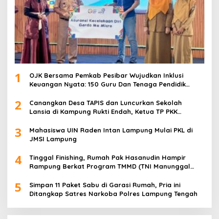
1
OJK Bersama Pemkab Pesibar Wujudkan Inklusi
Keuangan Nyata: 150 Guru Dan Tenaga Pendidik
Terima Polis Asuransi Jiwa
2
Canangkan Desa TAPIS dan Luncurkan Sekolah
Lansia di Kampung Rukti Endah, Ketua TP PKK
Lampung Dorong Pembangunan SDM Dimulai dari
3
Desa
Mahasiswa UIN Raden Intan Lampung Mulai PKL di
JMSI Lampung
4
Tinggal Finishing, Rumah Pak Hasanudin Hampir
Rampung Berkat Program TMMD (TNI Manunggal
Membangun Desa)
5
Simpan 11 Paket Sabu di Garasi Rumah, Pria ini
Ditangkap Satres Narkoba Polres Lampung Tengah