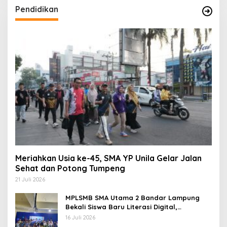
Pendidikan
Meriahkan Usia ke-45, SMA YP Unila Gelar Jalan
Sehat dan Potong Tumpeng
21 Juli 2026
MPLSMB SMA Utama 2 Bandar Lampung
Bekali Siswa Baru Literasi Digital,
Jurnalistik, dan Etika Bermedia Sosial
16 Juli 2026