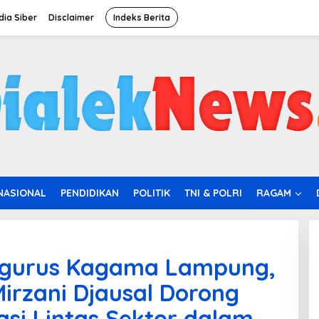
ia Siber
Disclaimer
Indeks Berita
NASIONAL
PENDIDIKAN
POLITIK
TNI & POLRI
RAGAM
ngurus Kagama Lampung,
irzani Djausal Dorong
si Lintas Sektor dalam