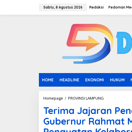
L
e
Sabtu, 8 Agustus 2026
Redaksi
Pedoman Med
w
a
t
i
k
e
k
o
n
t
e
n
HOME
HEADLINE
EKONOMI
HUKUM
Homepage
/
PROVINSI LAMPUNG
T
e
Terima Jajaran Pe
r
i
Gubernur Rahmat M
m
a
Penguatan Kolabora
J