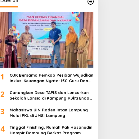
Daerah
1
OJK Bersama Pemkab Pesibar Wujudkan
Inklusi Keuangan Nyata: 150 Guru Dan
Tenaga Pendidik Terima Polis Asuransi
2
Jiwa
Canangkan Desa TAPIS dan Luncurkan
Sekolah Lansia di Kampung Rukti Endah,
Ketua TP PKK Lampung Dorong
3
Pembangunan SDM Dimulai dari Desa
Mahasiswa UIN Raden Intan Lampung
Mulai PKL di JMSI Lampung
4
Tinggal Finishing, Rumah Pak Hasanudin
Hampir Rampung Berkat Program
TMMD (TNI Manunggal Membangun