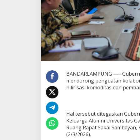
n
g
,
G
u
b
e
r
n
u
r
R
a
BANDARLAMPUNG —– Gubernur
h
mendorong penguatan kolabora
m
hilirisasi komoditas dan pemb
a
t
M
i
r
Hal tersebut ditegaskan Gube
z
Keluarga Alumni Universitas 
a
Ruang Rapat Sakai Sambayan, 
n
i
(2/3/2026).
D