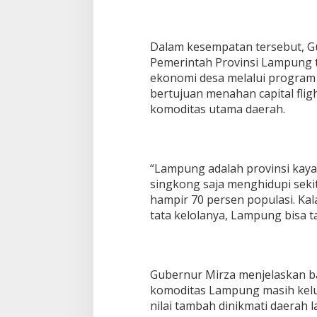
j
a
u
Dalam kesempatan tersebut, 
s
Pemerintah Provinsi Lampung
a
l
ekonomi desa melalui program 
D
bertujuan menahan capital flig
o
komoditas utama daerah.
r
o
n
g
P
“Lampung adalah provinsi kaya 
e
singkong saja menghidupi sekit
n
hampir 70 persen populasi. Kala
g
tata kelolanya, Lampung bisa ta
u
a
t
a
n
Gubernur Mirza menjelaskan b
K
komoditas Lampung masih kelu
o
l
nilai tambah dinikmati daerah la
a