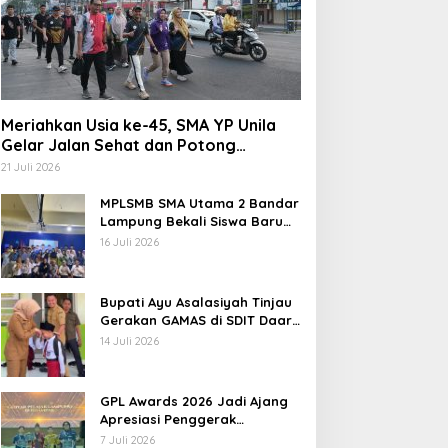
Meriahkan Usia ke-45, SMA YP Unila
Gelar Jalan Sehat dan Potong
Tumpeng
21 Juli 2026
MPLSMB SMA Utama 2 Bandar
Lampung Bekali Siswa Baru
Literasi Digital, Jurnalistik,
16 Juli 2026
dan Etika Bermedia Sosial
Bupati Ayu Asalasiyah Tinjau
Gerakan GAMAS di SDIT Daar
‘Ilmi
14 Juli 2026
GPL Awards 2026 Jadi Ajang
Apresiasi Penggerak
Pendidikan Muda Lampung
7 Juli 2026