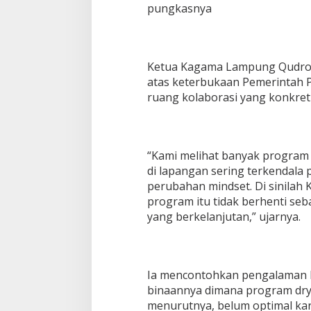
D
pungkasnya
e
s
a
Ketua Kagama Lampung Qudrot
atas keterbukaan Pemerintah
ruang kolaborasi yang konkret
“Kami melihat banyak program 
di lapangan sering terkendal
perubahan mindset. Di sinilah
program itu tidak berhenti seb
yang berkelanjutan,” ujarnya.
Ia mencontohkan pengalaman 
binaannya dimana program drye
menurutnya, belum optimal ka