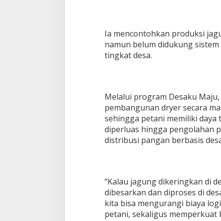
b
o
r
Ia mencontohkan produksi jagu
a
namun belum didukung sistem 
s
i
tingkat desa.
L
i
n
t
Melalui program Desaku Maju
a
s
pembangunan dryer secara masi
S
sehingga petani memiliki daya t
e
diperluas hingga pengolahan p
k
distribusi pangan berbasis desa
t
o
r
d
a
“Kalau jagung dikeringkan di d
l
dibesarkan dan diproses di des
a
kita bisa mengurangi biaya lo
m
P
petani, sekaligus memperkuat 