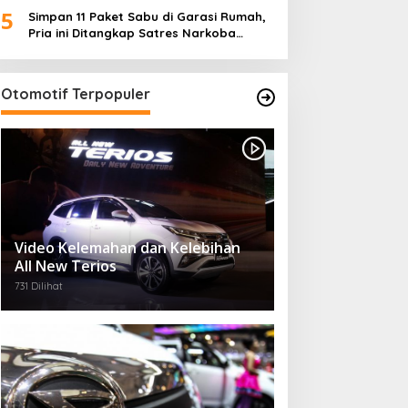
5
Desa)
Simpan 11 Paket Sabu di Garasi Rumah,
Pria ini Ditangkap Satres Narkoba
Polres Lampung Tengah
Otomotif Terpopuler
Video Kelemahan dan Kelebihan
All New Terios
731 Dilihat