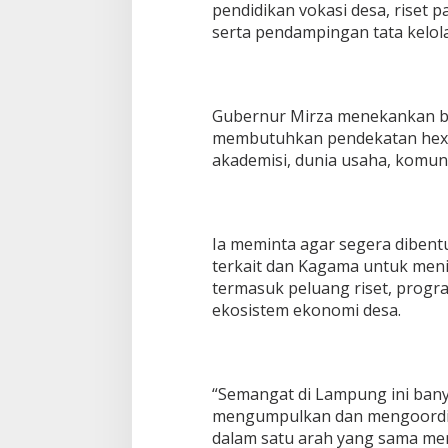
t
pendidikan vokasi desa, riset p
a
serta pendampingan tata kelol
s
d
a
n
P
Gubernur Mirza menekankan
e
membutuhkan pendekatan hexah
m
akademisi, dunia usaha, komun
b
a
n
g
u
Ia meminta agar segera dibent
n
terkait dan Kagama untuk meni
a
termasuk peluang riset, progr
n
ekosistem ekonomi desa.
B
e
r
b
a
“Semangat di Lampung ini bany
s
mengumpulkan dan mengoordin
i
s
dalam satu arah yang sama me