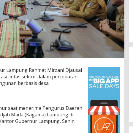
 Lampung Rahmat Mirzani Djausal
si lintas sektor dalam percepatan
angunan berbasis desa.
Lomba Lari 10K Meriahkan HUT
Ke-1 Kodam XXI/Radin Inten
Di Olahraga, TNI & POLRI
|
5 Agustus 2026
rnur saat menerima Pengurus Daerah
Gadjah Mada (Kagama) Lampung di
Kantor Gubernur Lampung, Senin