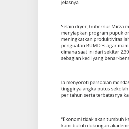
e
jelasnya.
r
c
e
p
Selain dryer, Gubernur Mirza 
a
t
menyiapkan program pupuk orga
a
meningkatkan produktivitas la
n
penguatan BUMDes agar mampu 
H
dimana saat ini dari sekitar 
i
l
sebagian kecil yang benar-bena
i
r
i
s
Ia menyoroti persoalan mend
a
tingginya angka putus sekolah
s
i
per tahun serta terbatasnya ka
K
o
m
o
“Ekonomi tidak akan tumbuh kal
d
i
kami butuh dukungan akademi