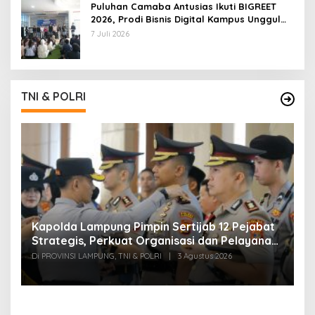
Puluhan Camaba Antusias Ikuti BIGREET
2026, Prodi Bisnis Digital Kampus Unggul
IIB Darmajaya Hadirkan Deretan
7 Juli 2026
Mahasiswa Berprestasi
TNI & POLRI
Kapolda Lampung Pimpin Sertijab 12 Pejabat
T
Strategis, Perkuat Organisasi dan Pelayanan
H
Polri Presisi
M
Di PROVINSI LAMPUNG, TNI & POLRI
|
3 Agustus 2026
Di