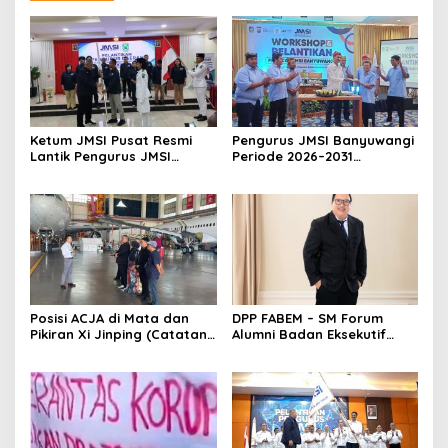
Ketum JMSI Pusat Resmi
Pengurus JMSI Banyuwangi
Lantik Pengurus JMSI
Periode 2026–2031
Papua Barat
Dikukuhkan, Komitmen
Peran Media dalam
Investasi Daerah
Posisi ACJA di Mata dan
DPP FABEM – SM Forum
Pikiran Xi Jinping (Catatan
Alumni Badan Eksekutif
Kunjungan JMSI ke China)
Mahasiswa & Senat
Mahasiswa menyoroti
Ancaman Blackout Jawa-
Bali akibat Krisis Pasokan
Batu Bara & Kerusakan
Pembangkit ( PLTU ) ,
Pemerintah dan PLN