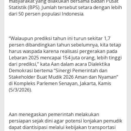
masyarakat yang dilakukan bersama Badan Pusat
r
Statistik (BPS). Jumlah tersebut setara dengan lebih
a
dari 50 persen populasi Indonesia.
k
,
P
e
m
“Walaupun prediksi tahun ini turun sekitar 1,7
e
persen dibandingkan tahun sebelumnya, kita tetap
r
harus waspada karena realisasi pergerakan pada
i
n
Lebaran 2025 mencapai 154 juta orang, lebih tinggi
t
dari prediksi,” kata Aan dalam acara Dialektika
a
Demokrasi bertema “Sinergi Pemerintah dan
h
Stakeholder Buat Mudik 2026 Aman dan Nyaman”
S
di Kompleks Parlemen Senayan, Jakarta, Kamis
i
a
(5/3/2026).
p
k
a
n
Aan menegaskan pemerintah melakukan
S
t
persiapan sejak dini agar potensi lonjakan pemudik
r
dapat diantisipasi melalui kebijakan transportasi
a