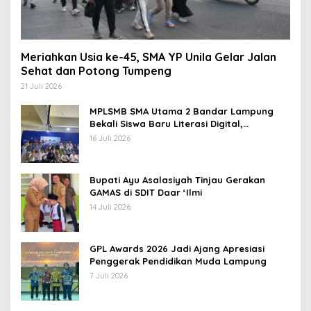
Meriahkan Usia ke-45, SMA YP Unila Gelar Jalan
Sehat dan Potong Tumpeng
21 Juli 2026
MPLSMB SMA Utama 2 Bandar Lampung
Bekali Siswa Baru Literasi Digital,
Jurnalistik, dan Etika Bermedia Sosial
16 Juli 2026
Bupati Ayu Asalasiyah Tinjau Gerakan
GAMAS di SDIT Daar ‘Ilmi
14 Juli 2026
GPL Awards 2026 Jadi Ajang Apresiasi
Penggerak Pendidikan Muda Lampung
7 Juli 2026