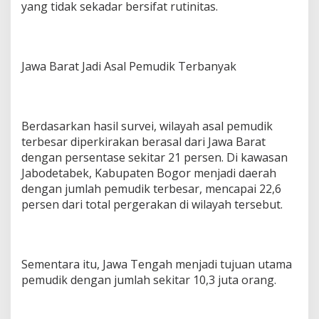
yang tidak sekadar bersifat rutinitas.
t
e
g
i
T
Jawa Barat Jadi Asal Pemudik Terbanyak
r
a
n
s
Berdasarkan hasil survei, wilayah asal pemudik
p
o
terbesar diperkirakan berasal dari Jawa Barat
r
dengan persentase sekitar 21 persen. Di kawasan
t
Jabodetabek, Kabupaten Bogor menjadi daerah
a
dengan jumlah pemudik terbesar, mencapai 22,6
s
persen dari total pergerakan di wilayah tersebut.
i
d
a
n
D
Sementara itu, Jawa Tengah menjadi tujuan utama
i
pemudik dengan jumlah sekitar 10,3 juta orang.
s
k
o