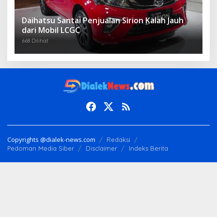
Daihatsu Santai Penjualan Sirion Kalah Jauh
dari Mobil LCGC
668 Dilihat
Copyrights @dialek-news.com
Redaksi
Pedoman Media Siber
Disclaimer
Indeks Berita