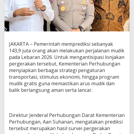
e
d
i
k
s
i
1
4
JAKARTA – Pemerintah memprediksi sebanyak
3
143,9 juta orang akan melakukan perjalanan mudik
,
pada Lebaran 2026. Untuk mengantisipasi lonjakan
9
J
pergerakan tersebut, Kementerian Perhubungan
u
menyiapkan berbagai strategi pengaturan
t
transportasi, stimulus ekonomi, hingga program
a
mudik gratis guna memastikan arus mudik dan
O
balik berlangsung aman serta lancar.
r
a
n
g
B
Direktur Jenderal Perhubungan Darat Kementerian
e
Perhubungan, Aan Suhanan, mengatakan prediksi
r
g
tersebut merupakan hasil survei pergerakan
e