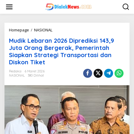
L
e
w
a
t
i
Homepage
/
NASIONAL
M
k
u
Mudik Lebaran 2026 Diprediksi 143,9
e
d
k
i
Juta Orang Bergerak, Pemerintah
o
k
Siapkan Strategi Transportasi dan
n
L
Diskon Tiket
t
e
e
b
Redaksi
6 Maret 2026
n
a
NASIONAL
380 Dilihat
r
a
n
2
0
2
6
D
i
p
r