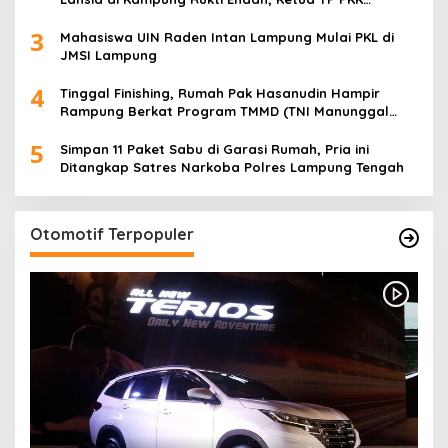
Lampung Dorong Pembangunan SDM Dimulai dari
3
Desa
Mahasiswa UIN Raden Intan Lampung Mulai PKL di
JMSI Lampung
4
Tinggal Finishing, Rumah Pak Hasanudin Hampir
Rampung Berkat Program TMMD (TNI Manunggal
Membangun Desa)
5
Simpan 11 Paket Sabu di Garasi Rumah, Pria ini
Ditangkap Satres Narkoba Polres Lampung Tengah
Otomotif Terpopuler