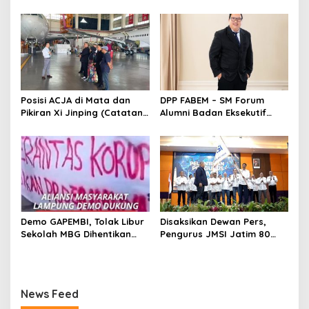
Papua Barat
Dikukuhkan, Komitmen
Peran Media dalam
Investasi Daerah
Posisi ACJA di Mata dan
DPP FABEM – SM Forum
Pikiran Xi Jinping (Catatan
Alumni Badan Eksekutif
Kunjungan JMSI ke China)
Mahasiswa & Senat
Mahasiswa menyoroti
Ancaman Blackout Jawa-
Bali akibat Krisis Pasokan
Batu Bara & Kerusakan
Pembangkit ( PLTU ) ,
Pemerintah dan PLN
Disorot
Demo GAPEMBI, Tolak Libur
Disaksikan Dewan Pers,
Sekolah MBG Dihentikan
Pengurus JMSI Jatim 80
Sementara
Persen Wajah Baru
News Feed