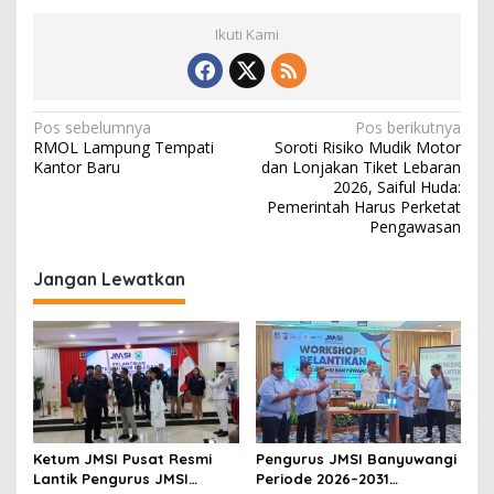
Ikuti Kami
N
Pos sebelumnya
Pos berikutnya
RMOL Lampung Tempati
Soroti Risiko Mudik Motor
a
Kantor Baru
dan Lonjakan Tiket Lebaran
v
2026, Saiful Huda:
Pemerintah Harus Perketat
i
Pengawasan
g
Jangan Lewatkan
a
s
i
p
o
s
Ketum JMSI Pusat Resmi
Pengurus JMSI Banyuwangi
Lantik Pengurus JMSI
Periode 2026–2031