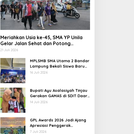
Meriahkan Usia ke-45, SMA YP Unila
Gelar Jalan Sehat dan Potong
Tumpeng
21 Juli 2026
MPLSMB SMA Utama 2 Bandar
Lampung Bekali Siswa Baru
Literasi Digital, Jurnalistik,
16 Juli 2026
dan Etika Bermedia Sosial
Bupati Ayu Asalasiyah Tinjau
Gerakan GAMAS di SDIT Daar
‘Ilmi
14 Juli 2026
GPL Awards 2026 Jadi Ajang
Apresiasi Penggerak
Pendidikan Muda Lampung
7 Juli 2026