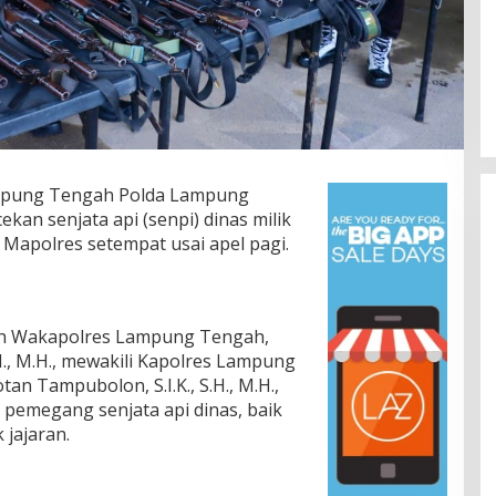
mpung Tengah Polda Lampung
an senjata api (senpi) dinas milik
i Mapolres setempat usai apel pagi.
leh Wakapolres Lampung Tengah,
Lomba Lari 10K Meriahkan HUT
., M.H., mewakili Kapolres Lampung
Ke-1 Kodam XXI/Radin Inten
n Tampubolon, S.I.K., S.H., M.H.,
Di Olahraga, TNI & POLRI
|
5 Agustus 2026
l pemegang senjata api dinas, baik
jajaran.