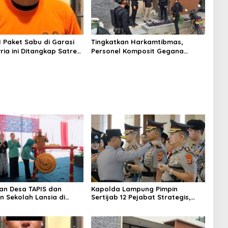
1 Paket Sabu di Garasi
Tingkatkan Harkamtibmas,
ria ini Ditangkap Satres
Personel Komposit Gegana
 Polres Lampung Tengah
Brimob Lampung Gelar Patroli
Dialogis di Pusat Keramaian dan
Rumah Ibadah
n Desa TAPIS dan
Kapolda Lampung Pimpin
n Sekolah Lansia di
Sertijab 12 Pejabat Strategis,
Rukti Endah, Ketua TP
Perkuat Organisasi dan
pung Dorong
Pelayanan Polri Presisi
nan SDM Dimulai dari