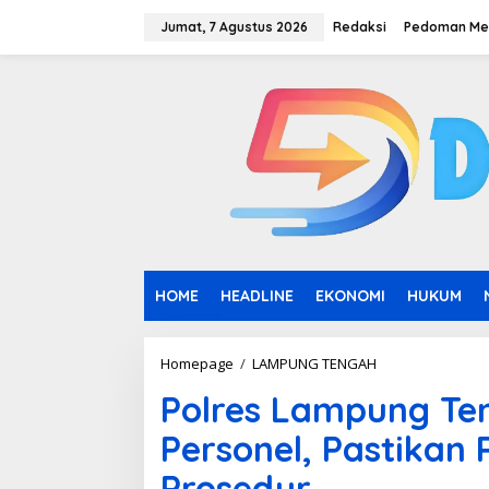
L
e
Jumat, 7 Agustus 2026
Redaksi
Pedoman Med
w
a
t
i
k
e
k
o
n
t
e
n
HOME
HEADLINE
EKONOMI
HUKUM
Homepage
/
LAMPUNG TENGAH
P
o
Polres Lampung Ten
l
r
Personel, Pastikan
e
s
Prosedur
L