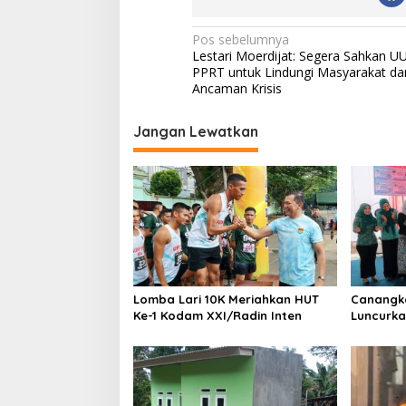
N
Pos sebelumnya
Lestari Moerdijat: Segera Sahkan U
a
PPRT untuk Lindungi Masyarakat dar
v
Ancaman Krisis
i
Jangan Lewatkan
g
a
s
i
p
o
s
Lomba Lari 10K Meriahkan HUT
Canangka
Ke-1 Kodam XXI/Radin Inten
Luncurka
Kampung 
PKK Lam
Pembangu
Desa