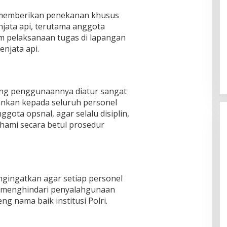
a memberikan penekanan khusus
jata api, terutama anggota
am pelaksanaan tugas di lapangan
njata api.
ang penggunaannya diatur sangat
kankan kepada seluruh personel
ota opsnal, agar selalu disiplin,
ami secara betul prosedur
ngingatkan agar setiap personel
n menghindari penyalahgunaan
g nama baik institusi Polri.