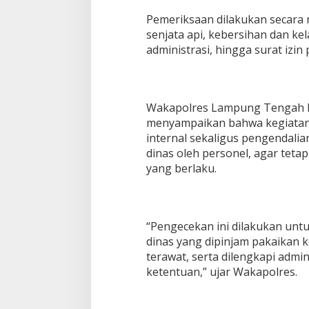
a
Pemeriksaan dilakukan secara m
n
senjata api, kebersihan dan ke
S
e
administrasi, hingga surat izin
s
u
a
i
Wakapolres Lampung Tengah K
P
menyampaikan bahwa kegiatan
r
o
internal sekaligus pengendali
s
dinas oleh personel, agar teta
e
yang berlaku.
d
u
r
“Pengecekan ini dilakukan unt
dinas yang dipinjam pakaikan k
terawat, serta dilengkapi admi
ketentuan,” ujar Wakapolres.