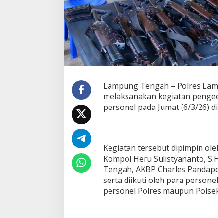
P
e
r
s
o
n
e
l
,
Lampung Tengah – Polres La
P
a
melaksanakan kegiatan pengecek
s
personel pada Jumat (6/3/26) d
t
i
k
a
n
Kegiatan tersebut dipimpin o
P
Kompol Heru Sulistyananto, S.H
e
Tengah, AKBP Charles Pandapota
n
serta diikuti oleh para persone
g
personel Polres maupun Polsek 
g
u
n
a