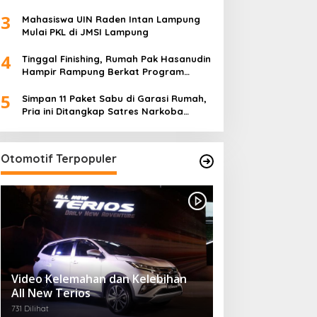
Ketua TP PKK Lampung Dorong
3
Pembangunan SDM Dimulai dari Desa
Mahasiswa UIN Raden Intan Lampung
Mulai PKL di JMSI Lampung
4
Tinggal Finishing, Rumah Pak Hasanudin
Hampir Rampung Berkat Program
TMMD (TNI Manunggal Membangun
5
Desa)
Simpan 11 Paket Sabu di Garasi Rumah,
Pria ini Ditangkap Satres Narkoba
Polres Lampung Tengah
Otomotif Terpopuler
Video Kelemahan dan Kelebihan
All New Terios
731 Dilihat