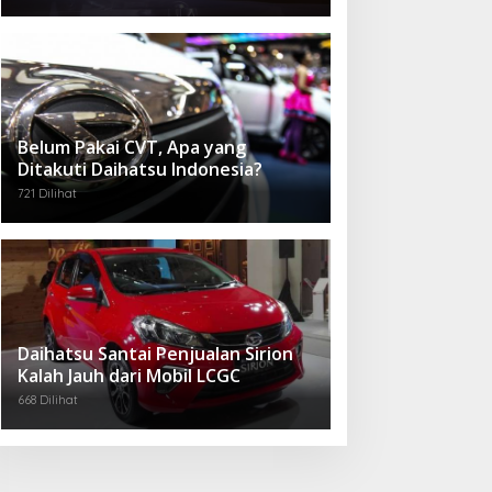
Belum Pakai CVT, Apa yang
Ditakuti Daihatsu Indonesia?
721 Dilihat
Daihatsu Santai Penjualan Sirion
Kalah Jauh dari Mobil LCGC
668 Dilihat