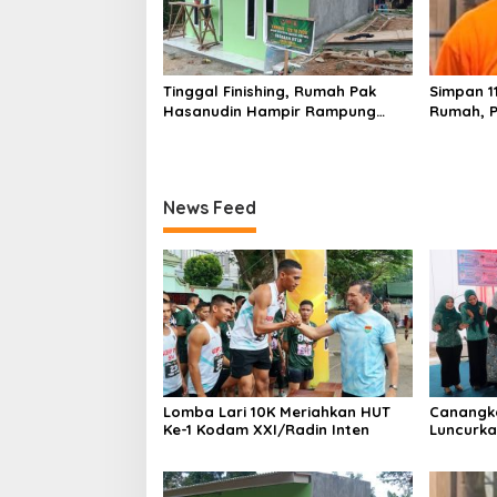
Tinggal Finishing, Rumah Pak
Simpan 1
Hasanudin Hampir Rampung
Rumah, P
Berkat Program TMMD (TNI
Narkoba
Manunggal Membangun Desa)
News Feed
Lomba Lari 10K Meriahkan HUT
Canangka
Ke-1 Kodam XXI/Radin Inten
Luncurka
Kampung 
PKK Lam
Pembangu