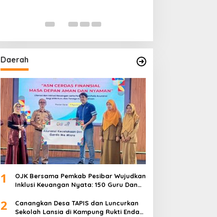
Daerah
1
OJK Bersama Pemkab Pesibar Wujudkan
Inklusi Keuangan Nyata: 150 Guru Dan
Tenaga Pendidik Terima Polis Asuransi
2
Jiwa
Canangkan Desa TAPIS dan Luncurkan
Sekolah Lansia di Kampung Rukti Endah,