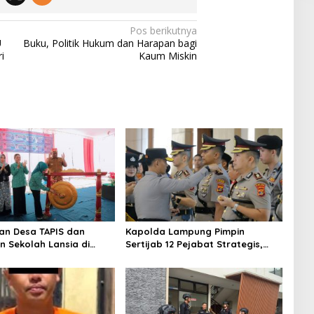
Pos berikutnya
U
Buku, Politik Hukum dan Harapan bagi
i
Kaum Miskin
n Desa TAPIS dan
Kapolda Lampung Pimpin
n Sekolah Lansia di
Sertijab 12 Pejabat Strategis,
Rukti Endah, Ketua TP
Perkuat Organisasi dan
pung Dorong
Pelayanan Polri Presisi
nan SDM Dimulai dari