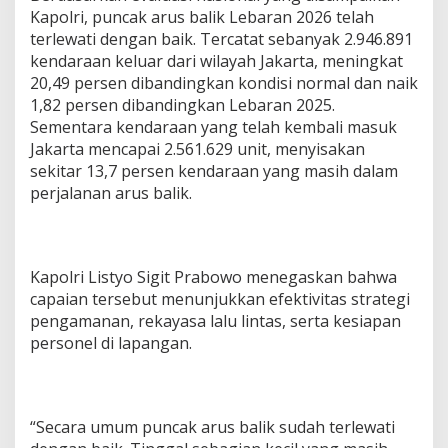
u
Kapolri, puncak arus balik Lebaran 2026 telah
b
terlewati dengan baik. Tercatat sebanyak 2.946.891
,
kendaraan keluar dari wilayah Jakarta, meningkat
d
20,49 persen dibandingkan kondisi normal dan naik
a
1,82 persen dibandingkan Lebaran 2025.
n
S
Sementara kendaraan yang telah kembali masuk
e
Jakarta mencapai 2.561.629 unit, menyisakan
l
sekitar 13,7 persen kendaraan yang masih dalam
u
perjalanan arus balik.
r
u
h
S
t
Kapolri Listyo Sigit Prabowo menegaskan bahwa
a
capaian tersebut menunjukkan efektivitas strategi
k
pengamanan, rekayasa lalu lintas, serta kesiapan
e
h
personel di lapangan.
o
l
d
e
“Secara umum puncak arus balik sudah terlewati
r