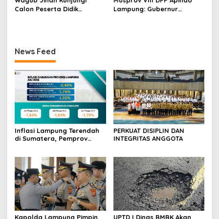
Calon Peserta Didik
Lampung: Gubernur
Sekolah Rakyat, Pemprov
Rahmat Mirzani Djausal
Lampung Pastikan
Ajak Dunia Usaha Perkuat
Kesiapan Jelang MPLS dan
Hilirisasi Sektor Pertanian
Wujudkan Mimpi Generasi
guna Mendukung
News Feed
Masa Depan
Transformasi Ekonomi
Daerah
Inflasi Lampung Terendah
PERKUAT DISIPLIN DAN
di Sumatera, Pemprov
INTEGRITAS ANGGOTA
Terus Perkuat Pasokan dan
Distribusi Pangan
Kapolda Lampung Pimpin
UPTD I Dinas BMBK Akan