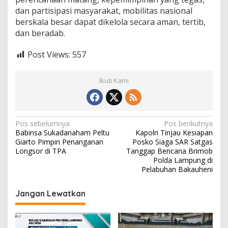
dan partisipasi masyarakat, mobilitas nasional
berskala besar dapat dikelola secara aman, tertib,
dan beradab.
Post Views:
557
Ikuti Kami
N
Pos sebelumnya
Pos berikutnya
Babinsa Sukadanaham Peltu
Kapolri Tinjau Kesiapan
a
Giarto Pimpin Penanganan
Posko Siaga SAR Satgas
v
Longsor di TPA
Tanggap Bencana Brimob
Polda Lampung di
i
Pelabuhan Bakauheni
g
Jangan Lewatkan
a
s
i