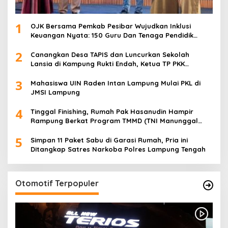
1
OJK Bersama Pemkab Pesibar Wujudkan Inklusi
Keuangan Nyata: 150 Guru Dan Tenaga Pendidik
Terima Polis Asuransi Jiwa
2
Canangkan Desa TAPIS dan Luncurkan Sekolah
Lansia di Kampung Rukti Endah, Ketua TP PKK
Lampung Dorong Pembangunan SDM Dimulai dari
3
Desa
Mahasiswa UIN Raden Intan Lampung Mulai PKL di
JMSI Lampung
4
Tinggal Finishing, Rumah Pak Hasanudin Hampir
Rampung Berkat Program TMMD (TNI Manunggal
Membangun Desa)
5
Simpan 11 Paket Sabu di Garasi Rumah, Pria ini
Ditangkap Satres Narkoba Polres Lampung Tengah
Otomotif Terpopuler