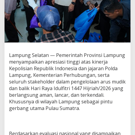
a
s
i
K
i
n
e
r
j
a
Lampung Selatan — Pemerintah Provinsi Lampung
K
menyampaikan apresiasi tinggi atas kinerja
e
Kepolisian Republik Indonesia dan jajaran Polda
p
o
Lampung, Kementerian Perhubungan, serta
l
seluruh stakeholder dalam pengelolaan arus mudik
i
dan balik Hari Raya Idulfitri 1447 Hijriah/2026 yang
s
berlangsung aman, lancar, dan terkendali.
i
Khususnya di wilayah Lampung sebagai pintu
a
n
gerbang utama Pulau Sumatra.
,
M
e
n
Berdasarkan evaluasi nasional yang disampaikan
h