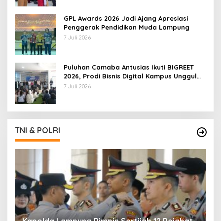
GPL Awards 2026 Jadi Ajang Apresiasi
Penggerak Pendidikan Muda Lampung
7 Juli 2026
Puluhan Camaba Antusias Ikuti BIGREET
2026, Prodi Bisnis Digital Kampus Unggul
IIB Darmajaya Hadirkan Deretan
7 Juli 2026
Mahasiswa Berprestasi
TNI & POLRI