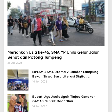
Meriahkan Usia ke-45, SMA YP Unila Gelar Jalan
Sehat dan Potong Tumpeng
21 Juli 2026
MPLSMB SMA Utama 2 Bandar Lampung
Bekali Siswa Baru Literasi Digital,
Jurnalistik, dan Etika Bermedia Sosial
16 Juli 2026
Bupati Ayu Asalasiyah Tinjau Gerakan
GAMAS di SDIT Daar ‘Ilmi
14 Juli 2026