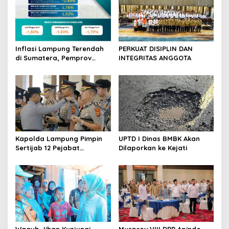
p
o
s
Inflasi Lampung Terendah
PERKUAT DISIPLIN DAN
di Sumatera, Pemprov
INTEGRITAS ANGGOTA
Terus Perkuat Pasokan dan
Distribusi Pangan
Kapolda Lampung Pimpin
UPTD I Dinas BMBK Akan
Sertijab 12 Pejabat
Dilaporkan ke Kejati
Strategis, Perkuat
Organisasi dan Pelayanan
Polri Presisi
Wagub Jihan Kunjungi
Musprov VIII DPP Apindo