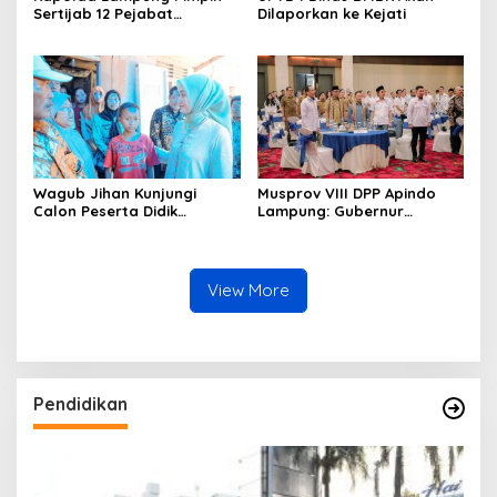
Sertijab 12 Pejabat
Dilaporkan ke Kejati
Strategis, Perkuat
Organisasi dan Pelayanan
Polri Presisi
Wagub Jihan Kunjungi
Musprov VIII DPP Apindo
Calon Peserta Didik
Lampung: Gubernur
Sekolah Rakyat, Pemprov
Rahmat Mirzani Djausal
Lampung Pastikan
Ajak Dunia Usaha Perkuat
Kesiapan Jelang MPLS dan
Hilirisasi Sektor Pertanian
Wujudkan Mimpi Generasi
guna Mendukung
View More
Masa Depan
Transformasi Ekonomi
Daerah
Pendidikan