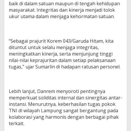
baik di dalam satuan maupun di tengah kehidupan
I
masyarakat. Integritas dan kinerja menjadi tolok
S
M
ukur utama dalam menjaga kehormatan satuan.
E
P
R
A
“Sebagai prajurit Korem 043/Garuda Hitam, kita
J
U
dituntut untuk selalu menjaga integritas,
R
meningkatkan kinerja, serta menjunjung tinggi
I
nilai-nilai keprajuritan dalam setiap pelaksanaan
T
tugas,” ujar Sumarlin di hadapan ratusan personel.
D
A
L
A
M
Lebih lanjut, Danrem menyoroti pentingnya
A
memperkuat soliditas internal dan sinergitas antar-
P
instansi. Menurutnya, keberhasilan tugas pokok
E
L
TNI di wilayah Lampung sangat bergantung pada
L
kolaborasi yang harmonis dengan berbagai pihak
U
terkait.
A
R