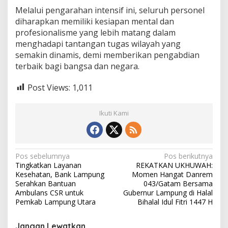
Melalui pengarahan intensif ini, seluruh personel
diharapkan memiliki kesiapan mental dan
profesionalisme yang lebih matang dalam
menghadapi tantangan tugas wilayah yang
semakin dinamis, demi memberikan pengabdian
terbaik bagi bangsa dan negara.
Post Views:
1,011
Ikuti Kami
N
Pos sebelumnya
Pos berikutnya
Tingkatkan Layanan
REKATKAN UKHUWAH:
a
Kesehatan, Bank Lampung
Momen Hangat Danrem
v
Serahkan Bantuan
043/Gatam Bersama
Ambulans CSR untuk
Gubernur Lampung di Halal
i
Pemkab Lampung Utara
Bihalal Idul Fitri 1447 H
g
Jangan Lewatkan