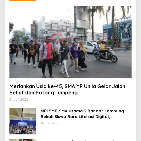
Meriahkan Usia ke-45, SMA YP Unila Gelar Jalan
Sehat dan Potong Tumpeng
21 Juli 2026
MPLSMB SMA Utama 2 Bandar Lampung
Bekali Siswa Baru Literasi Digital,
Jurnalistik, dan Etika Bermedia Sosial
16 Juli 2026