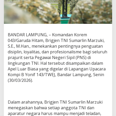
K
A
N
D
I
S
I
BANDAR LAMPUNG, – Komandan Korem
P
043/Garuda Hitam, Brigjen TNI Sumarlin Marzuki,
L
I
S.E., M.Han., menekankan pentingnya penguatan
N
disiplin, loyalitas, dan profesionalisme bagi seluruh
D
prajurit serta Pegawai Negeri Sipil (PNS) di
A
lingkungan TNI. Hal tersebut disampaikan dalam
N
Apel Luar Biasa yang digelar di Lapangan Upacara
P
R
Kompi B Yonif 143/TWEJ, Bandar Lampung, Senin
O
(30/03/2026).
F
E
S
I
O
Dalam arahannya, Brigjen TNI Sumarlin Marzuki
N
menegaskan bahwa setiap anggota TNI dan
A
aparatur negara harus mampu menjadi teladan,
L