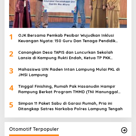
1
OJK Bersama Pemkab Pesibar Wujudkan Inklusi
Keuangan Nyata: 150 Guru Dan Tenaga Pendidik
Terima Polis Asuransi Jiwa
2
Canangkan Desa TAPIS dan Luncurkan Sekolah
Lansia di Kampung Rukti Endah, Ketua TP PKK
Lampung Dorong Pembangunan SDM Dimulai dari
3
Desa
Mahasiswa UIN Raden Intan Lampung Mulai PKL di
JMSI Lampung
4
Tinggal Finishing, Rumah Pak Hasanudin Hampir
Rampung Berkat Program TMMD (TNI Manunggal
Membangun Desa)
5
Simpan 11 Paket Sabu di Garasi Rumah, Pria ini
Ditangkap Satres Narkoba Polres Lampung Tengah
Otomotif Terpopuler