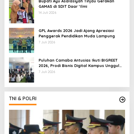
Bupati Ayu Asalasiyah Tinjau Gerakan
GAMAS di SDIT Daar ‘Ilmi
14 Juli 2026
GPL Awards 2026 Jadi Ajang Apresiasi
Penggerak Pendidikan Muda Lampung
7 Juli 2026
Puluhan Camaba Antusias Ikuti BIGREET
2026, Prodi Bisnis Digital Kampus Unggul
IIB Darmajaya Hadirkan Deretan
7 Juli 2026
Mahasiswa Berprestasi
TNI & POLRI