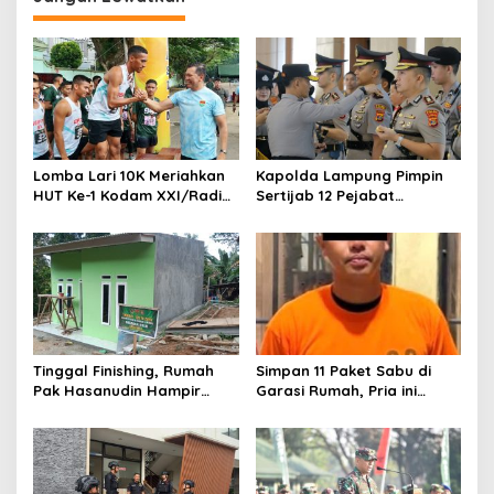
a
s
i
p
o
s
Lomba Lari 10K Meriahkan
Kapolda Lampung Pimpin
HUT Ke-1 Kodam XXI/Radin
Sertijab 12 Pejabat
Inten
Strategis, Perkuat
Organisasi dan Pelayanan
Polri Presisi
Tinggal Finishing, Rumah
Simpan 11 Paket Sabu di
Pak Hasanudin Hampir
Garasi Rumah, Pria ini
Rampung Berkat Program
Ditangkap Satres Narkoba
TMMD (TNI Manunggal
Polres Lampung Tengah
Membangun Desa)