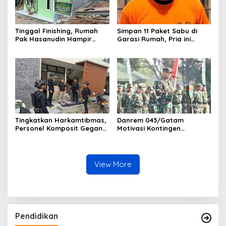
Tinggal Finishing, Rumah
Simpan 11 Paket Sabu di
Pak Hasanudin Hampir
Garasi Rumah, Pria ini
Rampung Berkat Program
Ditangkap Satres Narkoba
TMMD (TNI Manunggal
Polres Lampung Tengah
Membangun Desa)
Tingkatkan Harkamtibmas,
Danrem 043/Gatam
Personel Komposit Gegana
Motivasi Kontingen
Brimob Lampung Gelar
Balakrem dan Yonif
Patroli Dialogis di Pusat
143/TWEJ pada Pembukaan
Keramaian dan Rumah
Lomba Binsat Kodam
Ibadah
XXI/Radin Inten
View More
Pendidikan