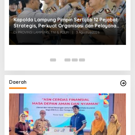
Kapolda Lampung Pimpin Sertijab 12 Pejabat
T
Strategis, Perkuat Organisasi dan Pelayanan
H
Polri Presisi
M
Di PROVINSI LAMPUNG, TNI & POLRI
|
3 Agustus 2026
Di
Daerah