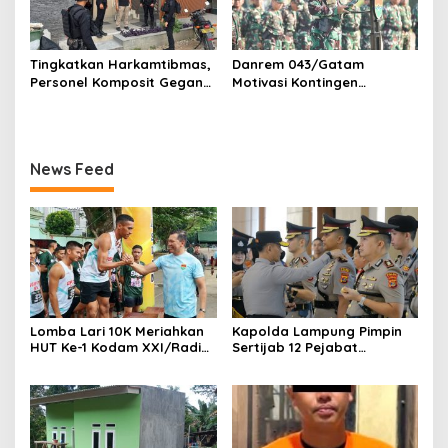
Tingkatkan Harkamtibmas,
Danrem 043/Gatam
Personel Komposit Gegana
Motivasi Kontingen
Brimob Lampung Gelar
Balakrem dan Yonif
Patroli Dialogis di Pusat
143/TWEJ pada Pembukaan
Keramaian dan Rumah
Lomba Binsat Kodam
Ibadah
XXI/Radin Inten
News Feed
Lomba Lari 10K Meriahkan
Kapolda Lampung Pimpin
HUT Ke-1 Kodam XXI/Radin
Sertijab 12 Pejabat
Inten
Strategis, Perkuat
Organisasi dan Pelayanan
Polri Presisi