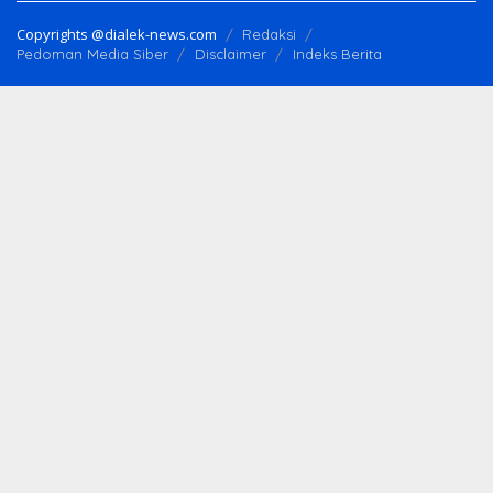
Copyrights @dialek-news.com
Redaksi
Pedoman Media Siber
Disclaimer
Indeks Berita