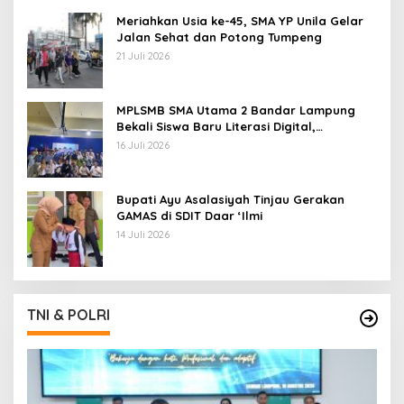
Meriahkan Usia ke-45, SMA YP Unila Gelar
Jalan Sehat dan Potong Tumpeng
21 Juli 2026
MPLSMB SMA Utama 2 Bandar Lampung
Bekali Siswa Baru Literasi Digital,
Jurnalistik, dan Etika Bermedia Sosial
16 Juli 2026
Bupati Ayu Asalasiyah Tinjau Gerakan
GAMAS di SDIT Daar ‘Ilmi
14 Juli 2026
TNI & POLRI