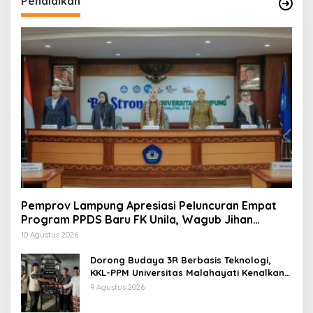
Pendidikan
Pemprov Lampung Apresiasi Peluncuran Empat
Program PPDS Baru FK Unila, Wagub Jihan
Tekankan Pemerataan Dokter Spesialis dan
10 Agustus 2026
Kembali Mengabdi ke Daerah
Dorong Budaya 3R Berbasis Teknologi,
KKL-PPM Universitas Malahayati Kenalkan
AI Barcode untuk Edukasi Sampah
9 Agustus 2026