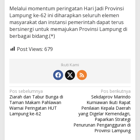
k
Melalui momentum peringatan Hari Jadi Provinsi
e
Lampung ke-62 ini diharapkan seluruh elemen
-
masyarakat dan instansi pemerintah dapat terus
6
2
bersinergi untuk memajukan Provinsi Lampung di
berbagai bidang.(*)
Post Views:
679
Ikuti Kami
N
Pos sebelumnya
Pos berikutnya
Ziarah dan Tabur Bunga di
Sekdaprov Marindo
a
Taman Makam Pahlawan
Kurniawan Ikuti Rapat
v
Warnai Peringatan HUT
Penilaian Kepala Daerah
Lampung ke-62
yang Digelar Kemendagri,
i
Paparkan Strategi
Penurunan Pengangguran di
g
Provinsi Lampung
a