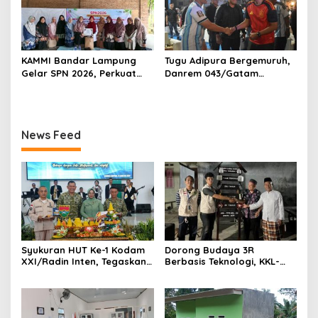
KAMMI Bandar Lampung
Tugu Adipura Bergemuruh,
Gelar SPN 2026, Perkuat
Danrem 043/Gatam
Identitas Muslimah Hadapi
Bersama Forkopimda
Tantangan Zaman
Lampung dan Masyarakat
Nobar Final Piala Dunia
2026
News Feed
Syukuran HUT Ke-1 Kodam
Dorong Budaya 3R
XXI/Radin Inten, Tegaskan
Berbasis Teknologi, KKL-
Komitmen “Bekerja dengan
PPM Universitas Malahayati
Hati”
Kenalkan AI Barcode untuk
Edukasi Sampah