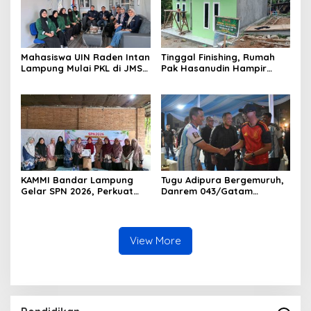
Mahasiswa UIN Raden Intan
Tinggal Finishing, Rumah
Lampung Mulai PKL di JMSI
Pak Hasanudin Hampir
Lampung
Rampung Berkat Program
TMMD (TNI Manunggal
Membangun Desa)
KAMMI Bandar Lampung
Tugu Adipura Bergemuruh,
Gelar SPN 2026, Perkuat
Danrem 043/Gatam
Identitas Muslimah Hadapi
Bersama Forkopimda
Tantangan Zaman
Lampung dan Masyarakat
Nobar Final Piala Dunia
2026
View More