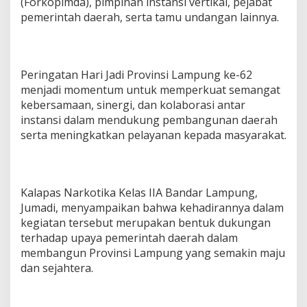
(Forkopimda), pimpinan instansi vertikal, pejabat
i
pemerintah daerah, serta tamu undangan lainnya.
n
g
a
t
a
Peringatan Hari Jadi Provinsi Lampung ke-62
n
menjadi momentum untuk memperkuat semangat
H
kebersamaan, sinergi, dan kolaborasi antar
U
instansi dalam mendukung pembangunan daerah
T
P
serta meningkatkan pelayanan kepada masyarakat.
r
o
v
i
Kalapas Narkotika Kelas IIA Bandar Lampung,
n
Jumadi, menyampaikan bahwa kehadirannya dalam
s
i
kegiatan tersebut merupakan bentuk dukungan
L
terhadap upaya pemerintah daerah dalam
a
membangun Provinsi Lampung yang semakin maju
m
dan sejahtera.
p
u
n
g