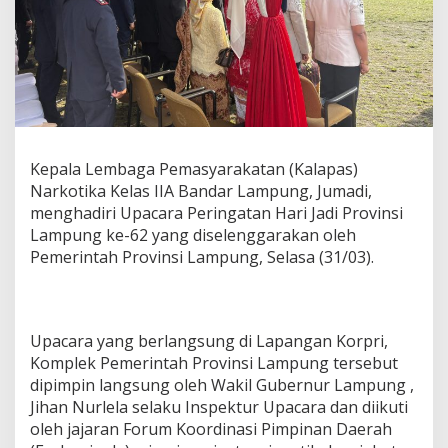
a
r
L
a
m
p
u
n
g
Kepala Lembaga Pemasyarakatan (Kalapas)
H
Narkotika Kelas IIA Bandar Lampung, Jumadi,
a
d
menghadiri Upacara Peringatan Hari Jadi Provinsi
i
Lampung ke-62 yang diselenggarakan oleh
r
Pemerintah Provinsi Lampung, Selasa (31/03).
i
U
p
a
c
Upacara yang berlangsung di Lapangan Korpri,
a
Komplek Pemerintah Provinsi Lampung tersebut
r
dipimpin langsung oleh Wakil Gubernur Lampung ,
a
Jihan Nurlela selaku Inspektur Upacara dan diikuti
P
e
oleh jajaran Forum Koordinasi Pimpinan Daerah
r