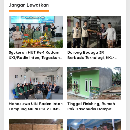
s
Jangan Lewatkan
i
p
o
s
Syukuran HUT Ke-1 Kodam
Dorong Budaya 3R
XXI/Radin Inten, Tegaskan
Berbasis Teknologi, KKL-
Komitmen “Bekerja dengan
PPM Universitas Malahayati
Hati”
Kenalkan AI Barcode untuk
Edukasi Sampah
Mahasiswa UIN Raden Intan
Tinggal Finishing, Rumah
Lampung Mulai PKL di JMSI
Pak Hasanudin Hampir
Lampung
Rampung Berkat Program
TMMD (TNI Manunggal
Membangun Desa)