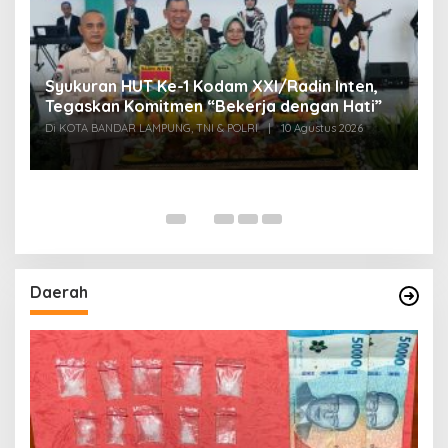
Di
Syukuran HUT Ke-1 Kodam XXI/Radin Inten,
D
Tegaskan Komitmen “Bekerja dengan Hati”
B
2
Di KOTA BANDAR LAMPUNG, TNI & POLRI
|
10 Agustus 2026
Di
Daerah