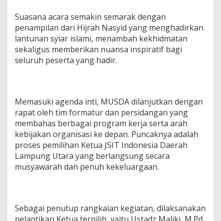
i
Suasana acara semakin semarak dengan
d
i
penampilan dari Hijrah Nasyid yang menghadirkan
k
lantunan syiar islami, menambah kekhidmatan
a
sekaligus memberikan nuansa inspiratif bagi
n
seluruh peserta yang hadir.
Memasuki agenda inti, MUSDA dilanjutkan dengan
rapat oleh tim formatur dan persidangan yang
membahas berbagai program kerja serta arah
kebijakan organisasi ke depan. Puncaknya adalah
proses pemilihan Ketua JSIT Indonesia Daerah
Lampung Utara yang berlangsung secara
musyawarah dan penuh kekeluargaan.
Sebagai penutup rangkaian kegiatan, dilaksanakan
pelantikan Ketua terpilih, yaitu Ustadz Maliki, M.Pd.,