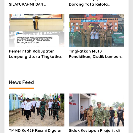
SILATURAHMI DAN
Dorong Tata Kelola
KEBERSAMAAN
Keuangan Daerah Lebih
Akuntabel
Pemerintah Kabupaten
Tingkatkan Mutu
Lampung Utara Tingkatkan
Pendidikan, Disdik Lampung
Pemahaman Pencegahan
Utara Terjunkan Tim Monev
Korupsi
Tes Kemampuan Akademik
2026 di 23 Kecamatan
News Feed
TMMD Ke-129 Resmi Digelar
Sidak Kesiapan Prajurit di