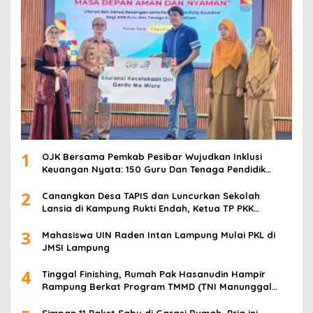
1
OJK Bersama Pemkab Pesibar Wujudkan Inklusi
Keuangan Nyata: 150 Guru Dan Tenaga Pendidik
Terima Polis Asuransi Jiwa
2
Canangkan Desa TAPIS dan Luncurkan Sekolah
Lansia di Kampung Rukti Endah, Ketua TP PKK
Lampung Dorong Pembangunan SDM Dimulai dari
3
Desa
Mahasiswa UIN Raden Intan Lampung Mulai PKL di
JMSI Lampung
4
Tinggal Finishing, Rumah Pak Hasanudin Hampir
Rampung Berkat Program TMMD (TNI Manunggal
Membangun Desa)
Simpan 11 Paket Sabu di Garasi Rumah, Pria ini