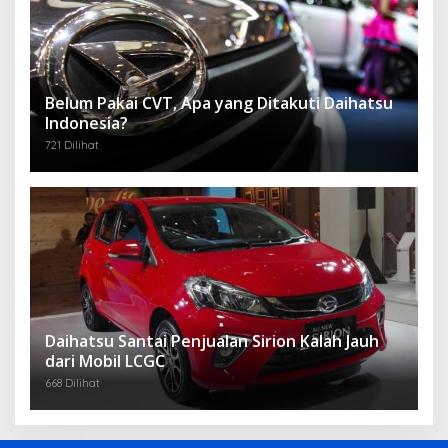
Belum Pakai CVT, Apa yang Ditakuti Daihatsu
Indonesia?
721 Dilihat
Daihatsu Santai Penjualan Sirion Kalah Jauh
dari Mobil LCGC
668 Dilihat