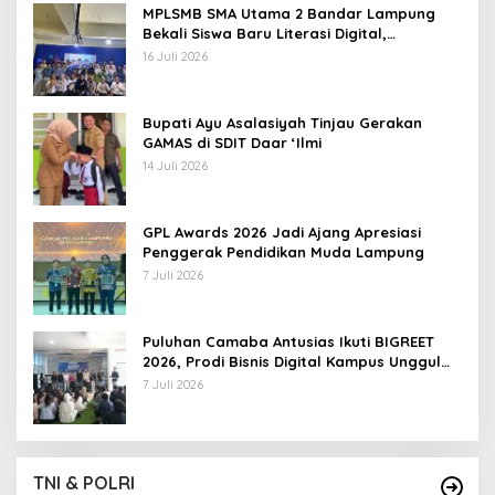
MPLSMB SMA Utama 2 Bandar Lampung
Bekali Siswa Baru Literasi Digital,
Jurnalistik, dan Etika Bermedia Sosial
16 Juli 2026
Bupati Ayu Asalasiyah Tinjau Gerakan
GAMAS di SDIT Daar ‘Ilmi
14 Juli 2026
GPL Awards 2026 Jadi Ajang Apresiasi
Penggerak Pendidikan Muda Lampung
7 Juli 2026
Puluhan Camaba Antusias Ikuti BIGREET
2026, Prodi Bisnis Digital Kampus Unggul
IIB Darmajaya Hadirkan Deretan
7 Juli 2026
Mahasiswa Berprestasi
TNI & POLRI