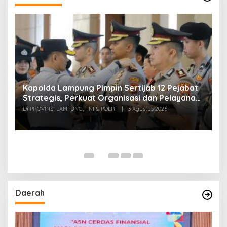
Kapolda Lampung Pimpin Sertijab 12 Pejabat
T
Strategis, Perkuat Organisasi dan Pelayanan
H
Polri Presisi
M
Di PROVINSI LAMPUNG, TNI & POLRI
|
3 Agustus 2026
Di
Daerah