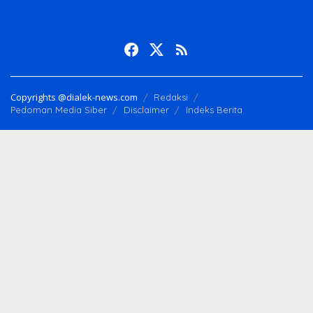
Copyrights @dialek-news.com
Redaksi
Pedoman Media Siber
Disclaimer
Indeks Berita