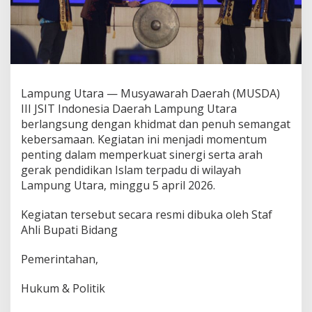
t
a
r
a
S
u
k
Lampung Utara — Musyawarah Daerah (MUSDA)
s
III JSIT Indonesia Daerah Lampung Utara
e
s
berlangsung dengan khidmat dan penuh semangat
D
kebersamaan. Kegiatan ini menjadi momentum
i
penting dalam memperkuat sinergi serta arah
g
gerak pendidikan Islam terpadu di wilayah
e
Lampung Utara, minggu 5 april 2026.
l
a
r
Kegiatan tersebut secara resmi dibuka oleh Staf
,
Ahli Bupati Bidang
T
e
Pemerintahan,
g
u
h
Hukum & Politik
k
a