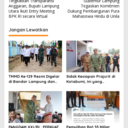
Tingkatkan Transparansi
Gubernur Lampung
a
Anggaran, Bupati Lampung
Tegaskan Komitmen
v
Utara Ikuti Entry Meeting
Dukung Pembangunan Pura
BPK RI secara Virtual
Mahasiswa Hindu di Unila
i
g
Jangan Lewatkan
a
s
i
p
o
s
TMMD Ke-129 Resmi Digelar
Sidak Kesiapan Prajurit di
di Bandar Lampung dan
Kotabumi, Ini yang
Lampung Utara, Korem
Ditekankan Pangdam
043/Gatam Percepat
XXI/RI
Pembangunan untuk
Kesejahteraan Masyarakat
PANGDAM XXI/RI : PERKUAT
Pemulihan Rp1,33 Miliar