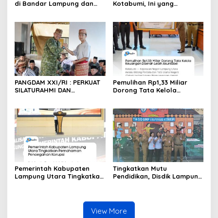
di Bandar Lampung dan
Kotabumi, Ini yang
Lampung Utara, Korem
Ditekankan Pangdam
043/Gatam Percepat
XXI/RI
Pembangunan untuk
Kesejahteraan Masyarakat
PANGDAM XXI/RI : PERKUAT
Pemulihan Rp1,33 Miliar
SILATURAHMI DAN
Dorong Tata Kelola
KEBERSAMAAN
Keuangan Daerah Lebih
Akuntabel
Pemerintah Kabupaten
Tingkatkan Mutu
Lampung Utara Tingkatkan
Pendidikan, Disdik Lampung
Pemahaman Pencegahan
Utara Terjunkan Tim Monev
Korupsi
Tes Kemampuan Akademik
2026 di 23 Kecamatan
View More