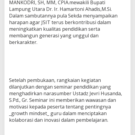
MANKODRI, SH, MM, CPIA.mewakili Bupati
n
Lampung Utara Dr. Ir. Hamartoni Ahadis,M.Si.
K
Dalam sambutannya pula Sekda menyampaikan
o
l
harapan agar JSIT terus berkontribusi dalam
a
meningkatkan kualitas pendidikan serta
b
membangun generasi yang unggul dan
o
berkarakter.
r
a
s
i
d
a
n
Setelah pembukaan, rangkaian kegiatan
I
n
dilanjutkan dengan seminar pendidikan yang
o
menghadirkan narasumber Ustadz Jevri Husanda,
v
S.Pd., Gr. Seminar ini memberikan wawasan dan
a
motivasi kepada peserta tentang pentingnya
s
_growth mindset_ guru dalam menciptakan
i
P
kolaborasi dan inovasi dalam pembelajaran.
e
n
d