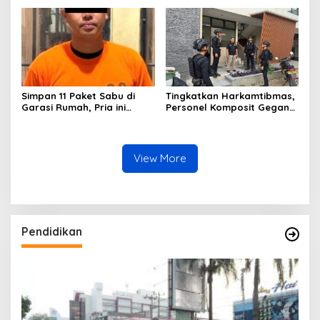
Organisasi dan Pelayanan
TMMD (TNI Manunggal
Polri Presisi
Membangun Desa)
Simpan 11 Paket Sabu di
Tingkatkan Harkamtibmas,
Garasi Rumah, Pria ini
Personel Komposit Gegana
Ditangkap Satres Narkoba
Brimob Lampung Gelar
Polres Lampung Tengah
Patroli Dialogis di Pusat
Keramaian dan Rumah
Ibadah
View More
Pendidikan