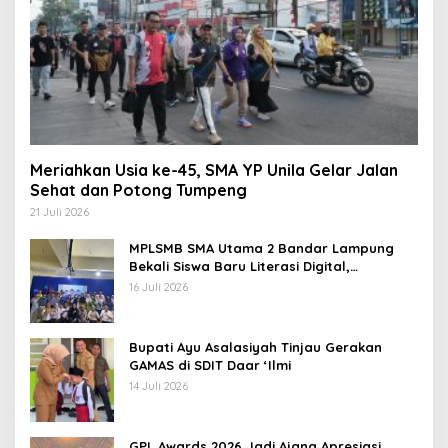
Meriahkan Usia ke-45, SMA YP Unila Gelar Jalan
Sehat dan Potong Tumpeng
21 Juli 2026
MPLSMB SMA Utama 2 Bandar Lampung
Bekali Siswa Baru Literasi Digital,
Jurnalistik, dan Etika Bermedia Sosial
16 Juli 2026
Bupati Ayu Asalasiyah Tinjau Gerakan
GAMAS di SDIT Daar ‘Ilmi
14 Juli 2026
GPL Awards 2026 Jadi Ajang Apresiasi