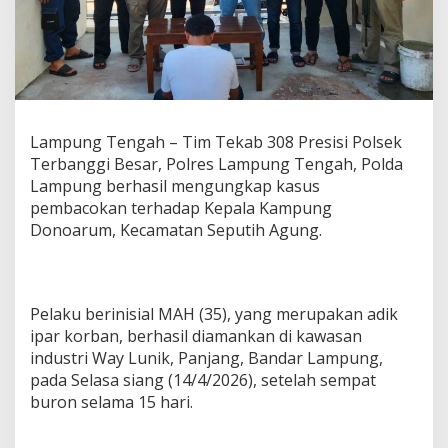
m
D
o
n
o
a
r
u
Lampung Tengah – Tim Tekab 308 Presisi Polsek
m
Terbanggi Besar, Polres Lampung Tengah, Polda
D
Lampung berhasil mengungkap kasus
i
pembacokan terhadap Kepala Kampung
t
Donoarum, Kecamatan Seputih Agung.
a
n
g
k
a
Pelaku berinisial MAH (35), yang merupakan adik
p
ipar korban, berhasil diamankan di kawasan
,
S
industri Way Lunik, Panjang, Bandar Lampung,
e
pada Selasa siang (14/4/2026), setelah sempat
m
buron selama 15 hari.
p
a
t