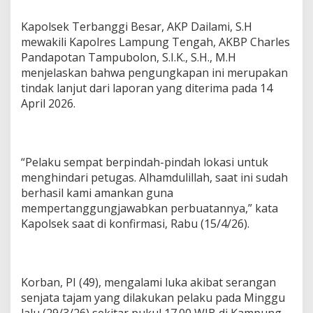
B
u
Kapolsek Terbanggi Besar, AKP Dailami, S.H
r
mewakili Kapolres Lampung Tengah, AKBP Charles
o
Pandapotan Tampubolon, S.I.K., S.H., M.H
n
menjelaskan bahwa pengungkapan ini merupakan
1
5
tindak lanjut dari laporan yang diterima pada 14
H
April 2026.
a
r
i
“Pelaku sempat berpindah-pindah lokasi untuk
menghindari petugas. Alhamdulillah, saat ini sudah
berhasil kami amankan guna
mempertanggungjawabkan perbuatannya,” kata
Kapolsek saat di konfirmasi, Rabu (15/4/26).
Korban, PI (49), mengalami luka akibat serangan
senjata tajam yang dilakukan pelaku pada Minggu
lalu (29/3/26) sekitar pukul 17.00 WIB di Kampung