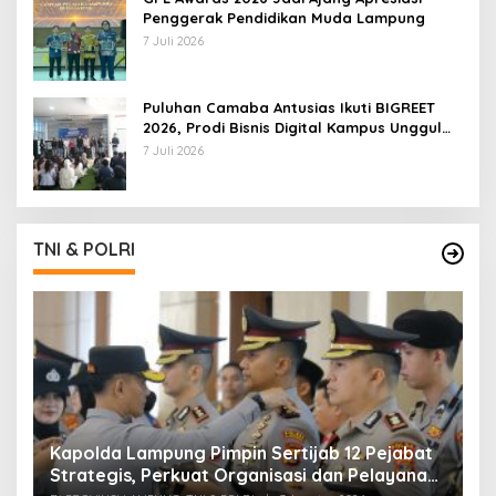
Penggerak Pendidikan Muda Lampung
7 Juli 2026
Puluhan Camaba Antusias Ikuti BIGREET
2026, Prodi Bisnis Digital Kampus Unggul
IIB Darmajaya Hadirkan Deretan
7 Juli 2026
Mahasiswa Berprestasi
TNI & POLRI
Kapolda Lampung Pimpin Sertijab 12 Pejabat
T
Strategis, Perkuat Organisasi dan Pelayanan
H