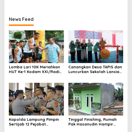
Polres Lampung Tengah
Patroli Dialogis di Pusat
Keramaian dan Rumah
Ibadah
News Feed
Lomba Lari 10K Meriahkan
Canangkan Desa TAPIS dan
HUT Ke-1 Kodam XXI/Radin
Luncurkan Sekolah Lansia
Inten
di Kampung Rukti Endah,
Ketua TP PKK Lampung
Dorong Pembangunan SDM
Dimulai dari Desa
Kapolda Lampung Pimpin
Tinggal Finishing, Rumah
Sertijab 12 Pejabat
Pak Hasanudin Hampir
Strategis, Perkuat
Rampung Berkat Program