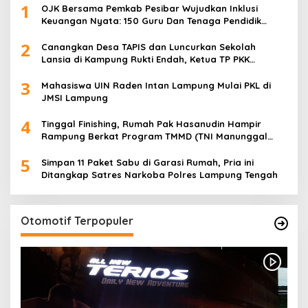
1
OJK Bersama Pemkab Pesibar Wujudkan Inklusi
Keuangan Nyata: 150 Guru Dan Tenaga Pendidik
Terima Polis Asuransi Jiwa
2
Canangkan Desa TAPIS dan Luncurkan Sekolah
Lansia di Kampung Rukti Endah, Ketua TP PKK
Lampung Dorong Pembangunan SDM Dimulai dari
3
Desa
Mahasiswa UIN Raden Intan Lampung Mulai PKL di
JMSI Lampung
4
Tinggal Finishing, Rumah Pak Hasanudin Hampir
Rampung Berkat Program TMMD (TNI Manunggal
Membangun Desa)
5
Simpan 11 Paket Sabu di Garasi Rumah, Pria ini
Ditangkap Satres Narkoba Polres Lampung Tengah
Otomotif Terpopuler