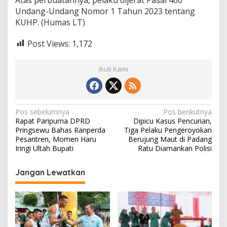
Undang-Undang Nomor 1 Tahun 2023 tentang
KUHP. (Humas LT)
Post Views:
1,172
Ikuti Kami
N
Pos sebelumnya
Pos berikutnya
Rapat Paripurna DPRD
Dipicu Kasus Pencurian,
a
Pringsewu Bahas Ranperda
Tiga Pelaku Pengeroyokan
v
Pesantren, Momen Haru
Berujung Maut di Padang
Iringi Ultah Bupati
Ratu Diamankan Polisi
i
g
Jangan Lewatkan
a
s
i