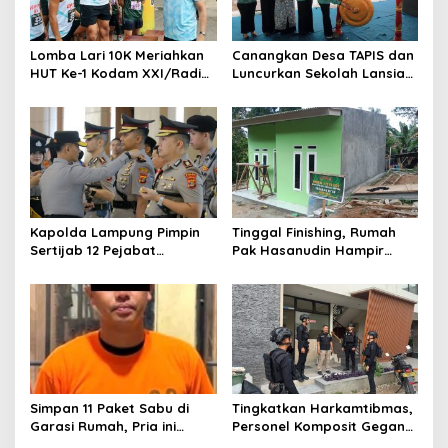
p
o
s
Lomba Lari 10K Meriahkan
Canangkan Desa TAPIS dan
HUT Ke-1 Kodam XXI/Radin
Luncurkan Sekolah Lansia
Inten
di Kampung Rukti Endah,
Ketua TP PKK Lampung
Dorong Pembangunan SDM
Dimulai dari Desa
Kapolda Lampung Pimpin
Tinggal Finishing, Rumah
Sertijab 12 Pejabat
Pak Hasanudin Hampir
Strategis, Perkuat
Rampung Berkat Program
Organisasi dan Pelayanan
TMMD (TNI Manunggal
Polri Presisi
Membangun Desa)
Simpan 11 Paket Sabu di
Tingkatkan Harkamtibmas,
Garasi Rumah, Pria ini
Personel Komposit Gegana
Ditangkap Satres Narkoba
Brimob Lampung Gelar