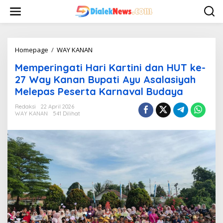
L
e
w
a
t
i
Homepage
/
WAY KANAN
M
k
e
Memperingati Hari Kartini dan HUT ke-
e
m
k
p
27 Way Kanan Bupati Ayu Asalasiyah
o
e
Melepas Peserta Karnaval Budaya
n
r
t
i
Redaksi
22 April 2026
e
n
WAY KANAN
541 Dilihat
n
g
a
t
i
H
a
r
i
K
a
r
t