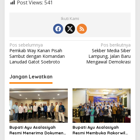
Post Views:
541
Ikuti Kami
N
Pos sebelumnya
Pos berikutnya
Pemkab Way Kanan Pisah
Sekber Media Siber
a
Sambut dengan Komandan
Lampung, Jalan Baru
v
Lanudad Gatot Soebroto
Mengawal Demokrasi
i
Jangan Lewatkan
g
a
s
i
p
o
Bupati Ayu Asalasiyah
Bupati Ayu Asalasiyah
s
Resmi Menerima Dokumen
Resmi Membuka Rakorwil
Usulan Calon Wakil Bupati
HIMPAUDI se-Provinsi