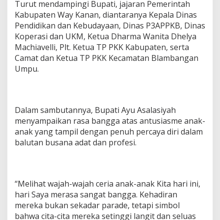
Turut mendampingi Bupati, jajaran Pemerintah
a
Kabupaten Way Kanan, diantaranya Kepala Dinas
t
i
Pendidikan dan Kebudayaan, Dinas P3APPKB, Dinas
A
Koperasi dan UKM, Ketua Dharma Wanita Dhelya
y
Machiavelli, Plt. Ketua TP PKK Kabupaten, serta
u
Camat dan Ketua TP PKK Kecamatan Blambangan
A
Umpu.
s
a
l
a
s
Dalam sambutannya, Bupati Ayu Asalasiyah
i
menyampaikan rasa bangga atas antusiasme anak-
y
a
anak yang tampil dengan penuh percaya diri dalam
h
balutan busana adat dan profesi.
M
e
l
e
“Melihat wajah-wajah ceria anak-anak Kita hari ini,
p
a
hari Saya merasa sangat bangga. Kehadiran
s
mereka bukan sekadar parade, tetapi simbol
P
bahwa cita-cita mereka setinggi langit dan seluas
e