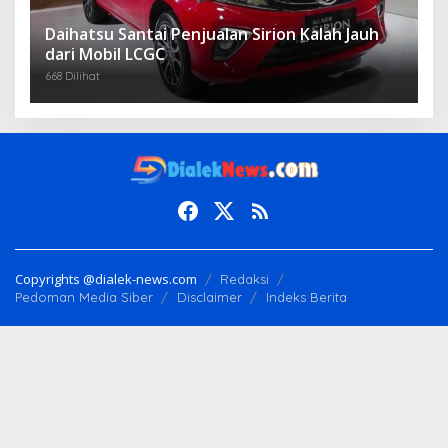
Daihatsu Santai Penjualan Sirion Kalah Jauh
dari Mobil LCGC
668 Dilihat
Copyrights @dialek-news.com
Redaksi
Pedoman Media Siber
Disclaimer
Indeks Berita