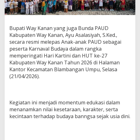
i
n
i
d
a
Bupati Way Kanan yang juga Bunda PAUD
n
Kabupaten Way Kanan, Ayu Asalasiyah, S.Ked.,
H
secara resmi melepas Anak-anak PAUD sebagai
U
peserta Karnaval Budaya dalam rangka
T
k
memperingati Hari Kartini dan HUT ke-27
e
Kabupaten Way Kanan Tahun 2026 di Halaman
-
Kantor Kecamatan Blambangan Umpu, Selasa
2
(21/04/2026).
7
W
a
y
K
Kegiatan ini menjadi momentum edukasi dalam
a
menanamkan nilai kesetaraan, karakter, serta
n
kecintaan terhadap budaya banngsa sejak usia dini.
a
n
B
u
p