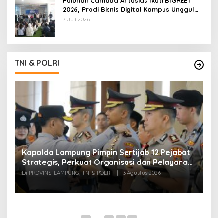
Puluhan Camaba Antusias Ikuti BIGREET
2026, Prodi Bisnis Digital Kampus Unggul
IIB Darmajaya Hadirkan Deretan
7 Juli 2026
Mahasiswa Berprestasi
TNI & POLRI
Kapolda Lampung Pimpin Sertijab 12 Pejabat
T
Strategis, Perkuat Organisasi dan Pelayanan
H
Polri Presisi
M
Di PROVINSI LAMPUNG, TNI & POLRI
|
3 Agustus 2026
Di