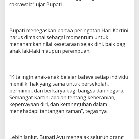
cakrawala” ujar Bupati.
s
e
r
t
a
Bupati menegaskan bahwa peringatan Hari Kartini
K
harus dimaknai sebagai momentum untuk
a
menanamkan nilai kesetaraan sejak dini, baik bagi
r
n
anak laki-laki maupun perempuan.
a
v
a
l
“Kita ingin anak-anak belajar bahwa setiap individu
B
u
memiliki hak yang sama untuk bersekolah,
d
bermimpi, dan berkarya bagi bangsa dan negara.
a
Semangat Kartini adalah tentang keberanian,
y
kepercayaan diri, dan ketangguhan dalam
a
menghadapi tantangan zaman”, tegasnya.
Lebih lanjut, Bupati Ayu mengajak seluruh orang