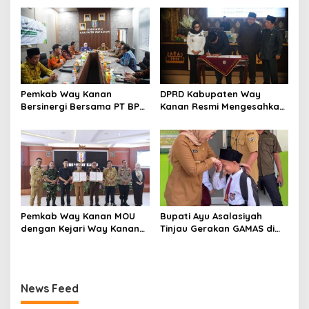
Way Kanan Sisa Masa
Lampung
Jabatan 2025-2030
Pemkab Way Kanan
DPRD Kabupaten Way
Bersinergi Bersama PT BPR
Kanan Resmi Mengesahkan
Syariah Way Kanan
Raperda Tahun 2025
(Perseroda) Gelar Uji
Kompetensi Keahlian
Pemkab Way Kanan MOU
Bupati Ayu Asalasiyah
dengan Kejari Way Kanan
Tinjau Gerakan GAMAS di
Tentang Pemulihan
SDIT Daar ‘Ilmi
Keuangan dan Aset Negara
News Feed