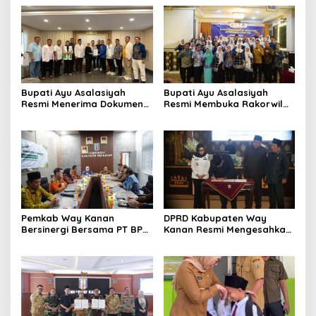
Bupati Ayu Asalasiyah
Bupati Ayu Asalasiyah
Resmi Menerima Dokumen
Resmi Membuka Rakorwil
Usulan Calon Wakil Bupati
HIMPAUDI se-Provinsi
Way Kanan Sisa Masa
Lampung
Jabatan 2025-2030
Pemkab Way Kanan
DPRD Kabupaten Way
Bersinergi Bersama PT BPR
Kanan Resmi Mengesahkan
Syariah Way Kanan
Raperda Tahun 2025
(Perseroda) Gelar Uji
Kompetensi Keahlian