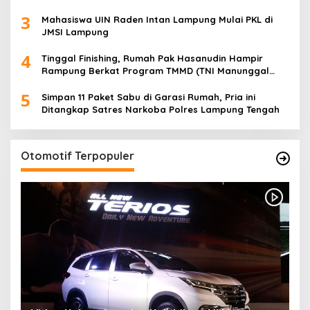
Lampung Dorong Pembangunan SDM Dimulai dari
3
Desa
Mahasiswa UIN Raden Intan Lampung Mulai PKL di
JMSI Lampung
4
Tinggal Finishing, Rumah Pak Hasanudin Hampir
Rampung Berkat Program TMMD (TNI Manunggal
Membangun Desa)
5
Simpan 11 Paket Sabu di Garasi Rumah, Pria ini
Ditangkap Satres Narkoba Polres Lampung Tengah
Otomotif Terpopuler