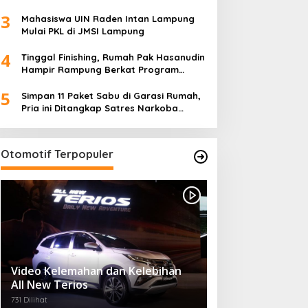
5
Desa)
Simpan 11 Paket Sabu di Garasi Rumah,
Pria ini Ditangkap Satres Narkoba
Polres Lampung Tengah
Otomotif Terpopuler
Video Kelemahan dan Kelebihan
All New Terios
731 Dilihat