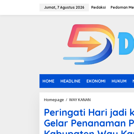
L
e
Jumat, 7 Agustus 2026
Redaksi
Pedoman Med
w
a
t
i
k
e
k
o
n
t
e
n
HOME
HEADLINE
EKONOMI
HUKUM
Homepage
/
WAY KANAN
P
e
Peringati Hari jad
r
i
Gelar Penanaman P
n
g
Kabupaten Way Ka
a