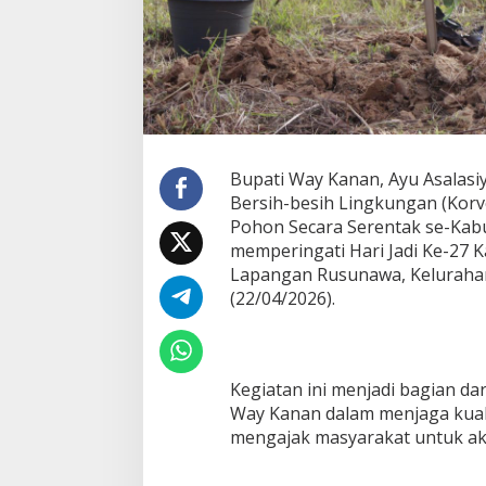
a
n
a
n
G
e
l
a
r
Bupati Way Kanan, Ayu Asalasi
P
Bersih-besih Lingkungan (Kor
e
Pohon Secara Serentak se-Ka
n
memperingati Hari Jadi Ke-27 
a
n
Lapangan Rusunawa, Kelurah
a
(22/04/2026).
m
a
n
P
o
Kegiatan ini menjadi bagian d
h
Way Kanan dalam menjaga kuali
o
mengajak masyarakat untuk akt
n
S
e