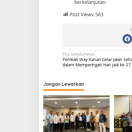
berkelanjutan.
Post Views:
563
I
N
Pos sebelumnya
Pemkab Way Kanan Gelar Jalan Seh
a
dalam Memperingati Hari jadi ke-27
v
i
Jangan Lewatkan
g
a
s
i
p
o