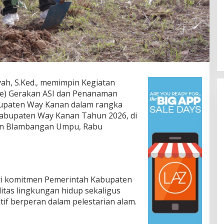
yah, S.Ked., memimpin Kegiatan
ve) Gerakan ASI dan Penanaman
bupaten Way Kanan dalam rangka
Kabupaten Way Kanan Tahun 2026, di
an Blambangan Umpu, Rabu
Lomba Lari 10K Meriahkan HUT
Ke-1 Kodam XXI/Radin Inten
Di Olahraga, TNI & POLRI
|
5 Agustus 2026
ari komitmen Pemerintah Kabupaten
tas lingkungan hidup sekaligus
if berperan dalam pelestarian alam.