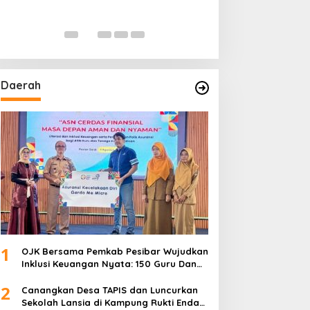
Daerah
1
OJK Bersama Pemkab Pesibar Wujudkan
Inklusi Keuangan Nyata: 150 Guru Dan
Tenaga Pendidik Terima Polis Asuransi
2
Jiwa
Canangkan Desa TAPIS dan Luncurkan
Sekolah Lansia di Kampung Rukti Endah,
Ketua TP PKK Lampung Dorong
3
Pembangunan SDM Dimulai dari Desa
Mahasiswa UIN Raden Intan Lampung
Mulai PKL di JMSI Lampung
4
Tinggal Finishing, Rumah Pak Hasanudin
Hampir Rampung Berkat Program
TMMD (TNI Manunggal Membangun