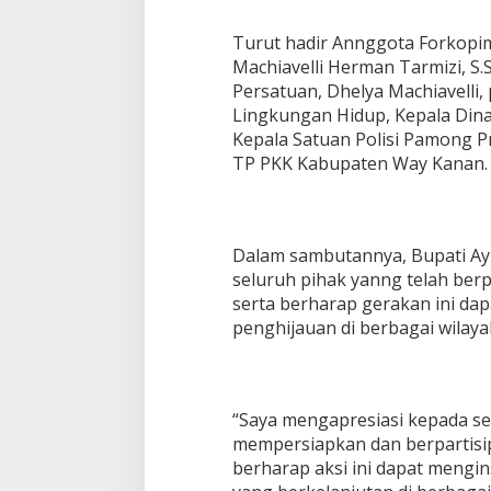
c
a
Turut hadir Annggota Forkopim
r
Machiavelli Herman Tarmizi, S.
a
Persatuan, Dhelya Machiavelli, 
S
Lingkungan Hidup, Kepala Dina
e
r
Kepala Satuan Polisi Pamong Praj
e
TP PKK Kabupaten Way Kanan.
n
t
a
k
Dalam sambutannya, Bupati Ay
S
e
seluruh pihak yanng telah berp
-
serta berharap gerakan ini dap
K
penghijauan di berbagai wilaya
a
b
u
p
a
“Saya mengapresiasi kepada se
t
mempersiapkan dan berpartisipa
e
berharap aksi ini dapat meng
n
W