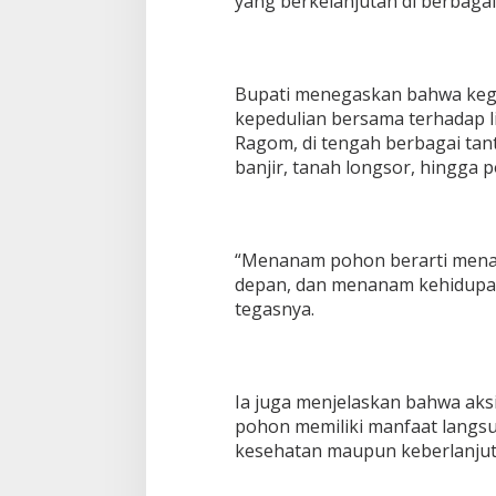
yang berkelanjutan di berbagai 
a
y
K
a
Bupati menegaskan bahwa kegi
n
kepedulian bersama terhadap 
a
n
Ragom, di tengah berbagai tan
banjir, tanah longsor, hingga p
“Menanam pohon berarti men
depan, dan menanam kehidupan
tegasnya.
Ia juga menjelaskan bahwa ak
pohon memiliki manfaat langsun
kesehatan maupun keberlanjut