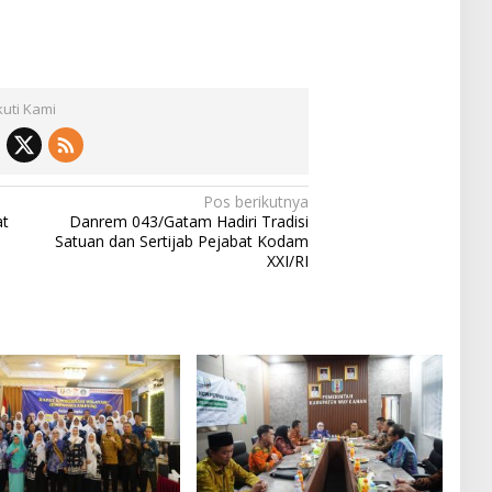
kuti Kami
Pos berikutnya
at
Danrem 043/Gatam Hadiri Tradisi
Satuan dan Sertijab Pejabat Kodam
XXI/RI