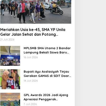
Meriahkan Usia ke-45, SMA YP Unila
Gelar Jalan Sehat dan Potong
Tumpeng
21 Juli 2026
MPLSMB SMA Utama 2 Bandar
Lampung Bekali Siswa Baru
Literasi Digital, Jurnalistik,
16 Juli 2026
dan Etika Bermedia Sosial
Bupati Ayu Asalasiyah Tinjau
Gerakan GAMAS di SDIT Daar
‘Ilmi
14 Juli 2026
GPL Awards 2026 Jadi Ajang
Apresiasi Penggerak
Pendidikan Muda Lampung
7 Juli 2026