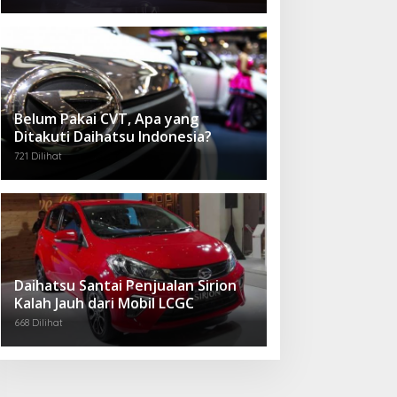
Belum Pakai CVT, Apa yang
Ditakuti Daihatsu Indonesia?
721 Dilihat
Daihatsu Santai Penjualan Sirion
Kalah Jauh dari Mobil LCGC
668 Dilihat