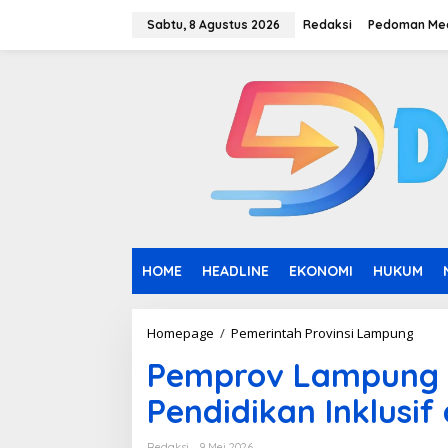
L
e
Sabtu, 8 Agustus 2026
Redaksi
Pedoman Med
w
a
t
i
k
e
k
o
n
t
e
n
HOME
HEADLINE
EKONOMI
HUKUM
Homepage
/
Pemerintah Provinsi Lampung
P
e
Pemprov Lampung 
m
p
Pendidikan Inklusif
r
o
v
Redaksi
9 Mei 2026