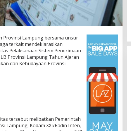
 Provinsi Lampung bersama unsur
aga terkait mendeklarasikan
itas Pelaksanaan Sistem Penerimaan
LB Provinsi Lampung Tahun Ajaran
dikan dan Kebudayaan Provinsi
Lomba Lari 10K Meriahkan HUT
Ke-1 Kodam XXI/Radin Inten
Di Olahraga, TNI & POLRI
|
5 Agustus 2026
tas tersebut melibatkan Pemerintah
si Lampung, Kodam XXI/Radin Inten,