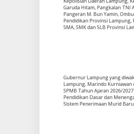
Kepolisian Daerah Lampung, K
r
Garuda Hitam, Pangkalan TNI 
k
Pangeran M. Bun Yamin, Ombu
u
Pendidikan Provinsi Lampung,
a
l
SMA, SMK dan SLB Provinsi La
i
t
a
s
Gubernur Lampung yang diwakil
Lampung, Marindo Kurniawan
SPMB Tahun Ajaran 2026/2027
Pendidikan Dasar dan Meneng
Sistem Penerimaan Murid Baru