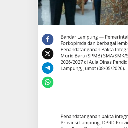
a
n
P
e
n
d
i
Bandar Lampung — Pemerintah
d
Forkopimda dan berbagai lemb
i
Penandatanganan Pakta Integr
k
Murid Baru (SPMB) SMA/SMK/S
a
n
2026/2027 di Aula Dinas Pendi
I
Lampung, Jumat (08/05/2026).
n
k
l
u
s
i
f
d
a
Penandatanganan pakta integri
n
Provinsi Lampung, DPRD Provin
B
e