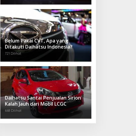
Belum Pakai CVT, Apa yang
Ditakuti Daihatsu Indonesia?
721 Dilihat
Daihatsu Santai Penjualan Sirion
Kalah Jauh dari Mobil LCGC
668 Dilihat