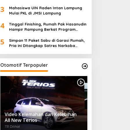
Ketua TP PKK Lampung Dorong
3
Pembangunan SDM Dimulai dari Desa
Mahasiswa UIN Raden Intan Lampung
Mulai PKL di JMSI Lampung
4
Tinggal Finishing, Rumah Pak Hasanudin
Hampir Rampung Berkat Program
TMMD (TNI Manunggal Membangun
5
Desa)
Simpan 11 Paket Sabu di Garasi Rumah,
Pria ini Ditangkap Satres Narkoba
Polres Lampung Tengah
Otomotif Terpopuler
Video Kelemahan dan Kelebihan
All New Terios
731 Dilihat