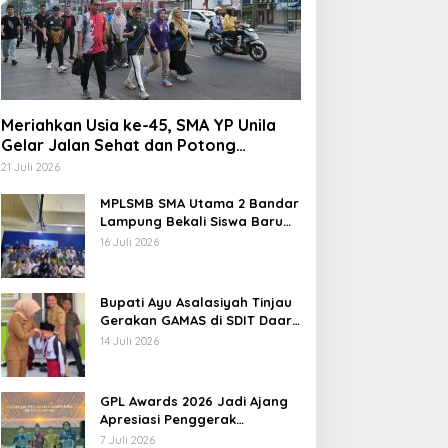
Meriahkan Usia ke-45, SMA YP Unila
Gelar Jalan Sehat dan Potong
Tumpeng
21 Juli 2026
MPLSMB SMA Utama 2 Bandar
Lampung Bekali Siswa Baru
Literasi Digital, Jurnalistik,
16 Juli 2026
dan Etika Bermedia Sosial
Bupati Ayu Asalasiyah Tinjau
Gerakan GAMAS di SDIT Daar
‘Ilmi
14 Juli 2026
GPL Awards 2026 Jadi Ajang
Apresiasi Penggerak
Pendidikan Muda Lampung
7 Juli 2026