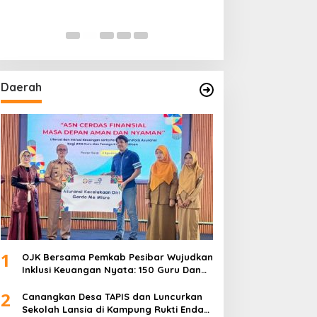
Daerah
1
OJK Bersama Pemkab Pesibar Wujudkan
Inklusi Keuangan Nyata: 150 Guru Dan
Tenaga Pendidik Terima Polis Asuransi
2
Jiwa
Canangkan Desa TAPIS dan Luncurkan
Sekolah Lansia di Kampung Rukti Endah,