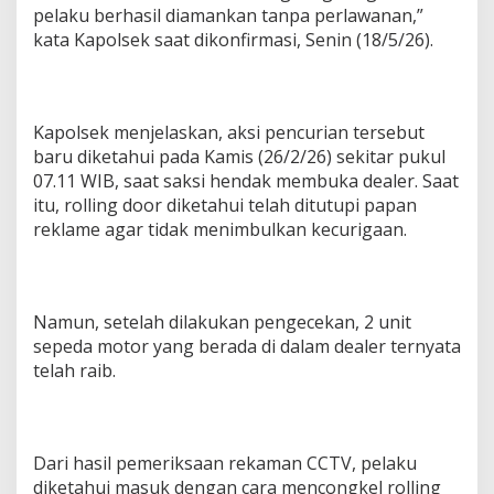
pelaku berhasil diamankan tanpa perlawanan,”
8
L
kata Kapolsek saat dikonfirmasi, Senin (18/5/26).
a
m
p
u
Kapolsek menjelaskan, aksi pencurian tersebut
n
baru diketahui pada Kamis (26/2/26) sekitar pukul
g
T
07.11 WIB, saat saksi hendak membuka dealer. Saat
e
itu, rolling door diketahui telah ditutupi papan
n
reklame agar tidak menimbulkan kecurigaan.
g
a
h
Namun, setelah dilakukan pengecekan, 2 unit
sepeda motor yang berada di dalam dealer ternyata
telah raib.
Dari hasil pemeriksaan rekaman CCTV, pelaku
diketahui masuk dengan cara mencongkel rolling