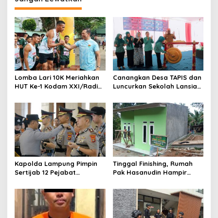
a
s
i
p
o
s
Lomba Lari 10K Meriahkan
Canangkan Desa TAPIS dan
HUT Ke-1 Kodam XXI/Radin
Luncurkan Sekolah Lansia
Inten
di Kampung Rukti Endah,
Ketua TP PKK Lampung
Dorong Pembangunan SDM
Dimulai dari Desa
Kapolda Lampung Pimpin
Tinggal Finishing, Rumah
Sertijab 12 Pejabat
Pak Hasanudin Hampir
Strategis, Perkuat
Rampung Berkat Program
Organisasi dan Pelayanan
TMMD (TNI Manunggal
Polri Presisi
Membangun Desa)