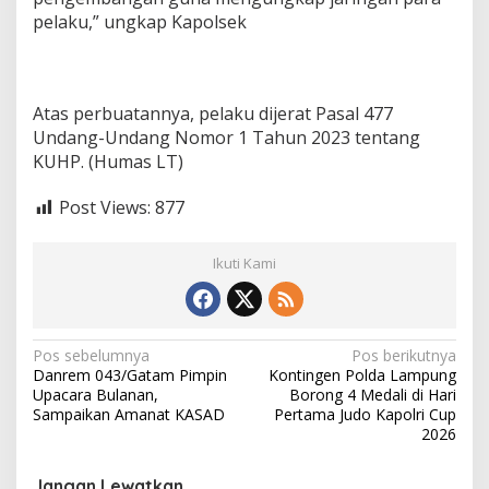
pelaku,” ungkap Kapolsek
Atas perbuatannya, pelaku dijerat Pasal 477
Undang-Undang Nomor 1 Tahun 2023 tentang
KUHP. (Humas LT)
Post Views:
877
Ikuti Kami
N
Pos sebelumnya
Pos berikutnya
Danrem 043/Gatam Pimpin
Kontingen Polda Lampung
a
Upacara Bulanan,
Borong 4 Medali di Hari
v
Sampaikan Amanat KASAD
Pertama Judo Kapolri Cup
2026
i
g
Jangan Lewatkan