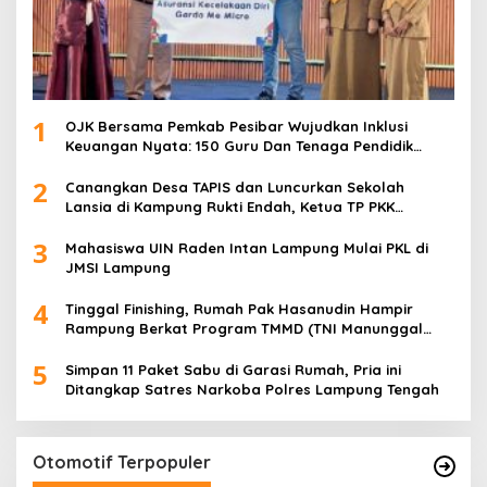
1
OJK Bersama Pemkab Pesibar Wujudkan Inklusi
Keuangan Nyata: 150 Guru Dan Tenaga Pendidik
Terima Polis Asuransi Jiwa
2
Canangkan Desa TAPIS dan Luncurkan Sekolah
Lansia di Kampung Rukti Endah, Ketua TP PKK
Lampung Dorong Pembangunan SDM Dimulai dari
3
Desa
Mahasiswa UIN Raden Intan Lampung Mulai PKL di
JMSI Lampung
4
Tinggal Finishing, Rumah Pak Hasanudin Hampir
Rampung Berkat Program TMMD (TNI Manunggal
Membangun Desa)
5
Simpan 11 Paket Sabu di Garasi Rumah, Pria ini
Ditangkap Satres Narkoba Polres Lampung Tengah
Otomotif Terpopuler