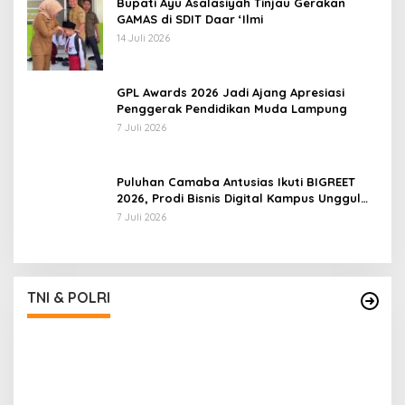
Bupati Ayu Asalasiyah Tinjau Gerakan
GAMAS di SDIT Daar ‘Ilmi
14 Juli 2026
GPL Awards 2026 Jadi Ajang Apresiasi
Penggerak Pendidikan Muda Lampung
7 Juli 2026
Puluhan Camaba Antusias Ikuti BIGREET
2026, Prodi Bisnis Digital Kampus Unggul
IIB Darmajaya Hadirkan Deretan
7 Juli 2026
Mahasiswa Berprestasi
TNI & POLRI