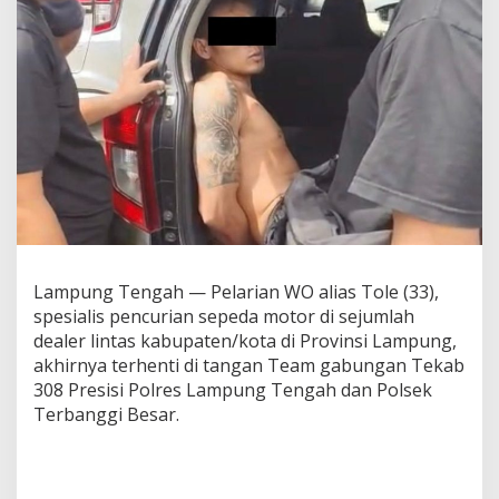
t
a
s
K
a
b
u
p
a
t
e
n
K
o
Lampung Tengah — Pelarian WO alias Tole (33),
t
a
spesialis pencurian sepeda motor di sejumlah
B
dealer lintas kabupaten/kota di Provinsi Lampung,
e
akhirnya terhenti di tangan Team gabungan Tekab
r
308 Presisi Polres Lampung Tengah dan Polsek
h
Terbanggi Besar.
a
s
i
l
D