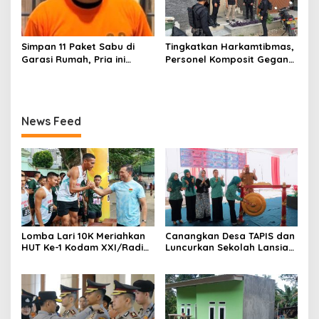
Simpan 11 Paket Sabu di
Tingkatkan Harkamtibmas,
Garasi Rumah, Pria ini
Personel Komposit Gegana
Ditangkap Satres Narkoba
Brimob Lampung Gelar
Polres Lampung Tengah
Patroli Dialogis di Pusat
Keramaian dan Rumah
Ibadah
News Feed
Lomba Lari 10K Meriahkan
Canangkan Desa TAPIS dan
HUT Ke-1 Kodam XXI/Radin
Luncurkan Sekolah Lansia
Inten
di Kampung Rukti Endah,
Ketua TP PKK Lampung
Dorong Pembangunan SDM
Dimulai dari Desa