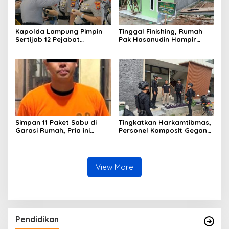
Kapolda Lampung Pimpin
Tinggal Finishing, Rumah
Sertijab 12 Pejabat
Pak Hasanudin Hampir
Strategis, Perkuat
Rampung Berkat Program
Organisasi dan Pelayanan
TMMD (TNI Manunggal
Polri Presisi
Membangun Desa)
Simpan 11 Paket Sabu di
Tingkatkan Harkamtibmas,
Garasi Rumah, Pria ini
Personel Komposit Gegana
Ditangkap Satres Narkoba
Brimob Lampung Gelar
Polres Lampung Tengah
Patroli Dialogis di Pusat
Keramaian dan Rumah
Ibadah
View More
Pendidikan