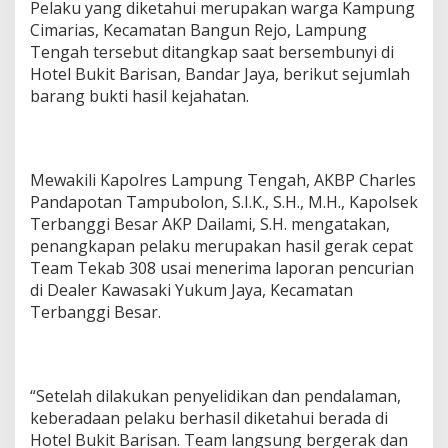
Pelaku yang diketahui merupakan warga Kampung
i
Cimarias, Kecamatan Bangun Rejo, Lampung
b
e
Tengah tersebut ditangkap saat bersembunyi di
k
Hotel Bukit Barisan, Bandar Jaya, berikut sejumlah
u
barang bukti hasil kejahatan.
k
T
e
a
m
Mewakili Kapolres Lampung Tengah, AKBP Charles
G
Pandapotan Tampubolon, S.I.K., S.H., M.H., Kapolsek
a
Terbanggi Besar AKP Dailami, S.H. mengatakan,
b
penangkapan pelaku merupakan hasil gerak cepat
u
n
Team Tekab 308 usai menerima laporan pencurian
g
di Dealer Kawasaki Yukum Jaya, Kecamatan
a
Terbanggi Besar.
n
T
e
k
a
“Setelah dilakukan penyelidikan dan pendalaman,
b
keberadaan pelaku berhasil diketahui berada di
3
Hotel Bukit Barisan. Team langsung bergerak dan
0