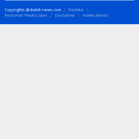
Copyrights @dialek-news.com
Redaksi
Pedoman Media Siber
Disclaimer
Indeks Berita