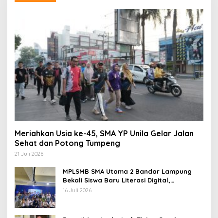
Meriahkan Usia ke-45, SMA YP Unila Gelar Jalan
Sehat dan Potong Tumpeng
21 Juli 2026
MPLSMB SMA Utama 2 Bandar Lampung
Bekali Siswa Baru Literasi Digital,
Jurnalistik, dan Etika Bermedia Sosial
16 Juli 2026