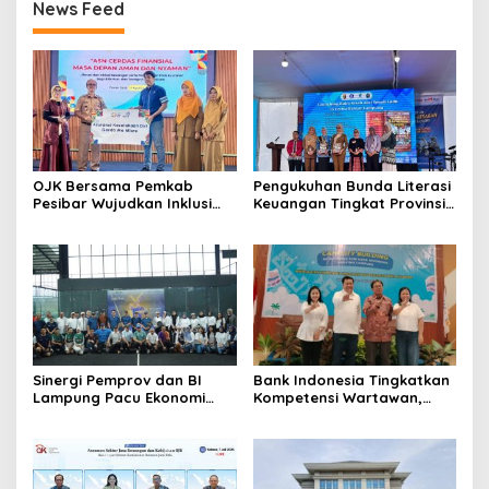
News Feed
OJK Bersama Pemkab
Pengukuhan Bunda Literasi
Pesibar Wujudkan Inklusi
Keuangan Tingkat Provinsi,
Keuangan Nyata: 150 Guru
Kabupaten dan Kota di
Dan Tenaga Pendidik Terima
Provinsi Lampung, Perkuat
Polis Asuransi Jiwa
Gerakan Edukasi Keuangan
Bagi Masyarakat
Sinergi Pemprov dan BI
Bank Indonesia Tingkatkan
Lampung Pacu Ekonomi
Kompetensi Wartawan,
Digital Lewat Event SIGER
Gandeng Dewan Pers
Sport 2026
Sebagai Narasumber