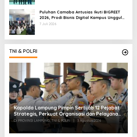
Puluhan Camaba Antusias Ikuti BIGREET
2026, Prodi Bisnis Digital Kampus Unggul
IIB Darmajaya Hadirkan Deretan
7 Juli 2026
Mahasiswa Berprestasi
TNI & POLRI
Kapolda Lampung Pimpin Sertijab 12 Pejabat
T
Strategis, Perkuat Organisasi dan Pelayanan
H
Polri Presisi
M
Di PROVINSI LAMPUNG, TNI & POLRI
|
3 Agustus 2026
Di