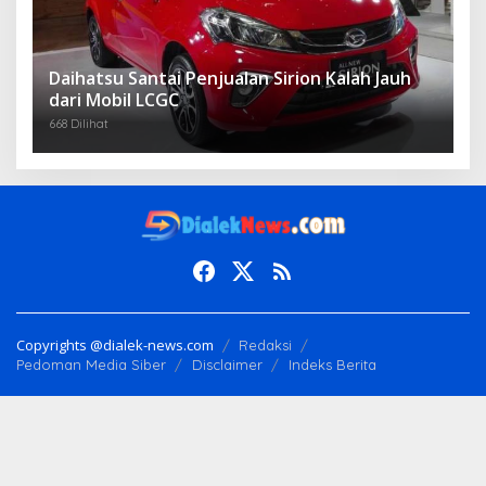
Daihatsu Santai Penjualan Sirion Kalah Jauh
dari Mobil LCGC
668 Dilihat
Copyrights @dialek-news.com
Redaksi
Pedoman Media Siber
Disclaimer
Indeks Berita