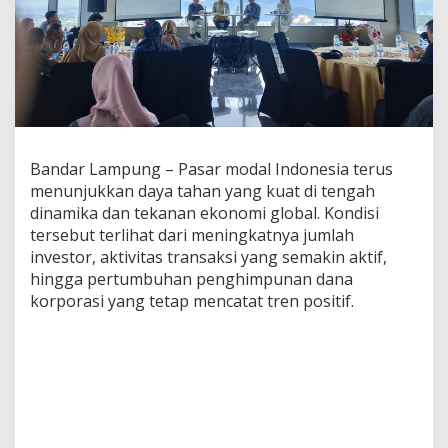
s
i
B
i
d
i
k
I
n
Bandar Lampung – Pasar modal Indonesia terus
v
menunjukkan daya tahan yang kuat di tengah
e
s
dinamika dan tekanan ekonomi global. Kondisi
t
tersebut terlihat dari meningkatnya jumlah
o
investor, aktivitas transaksi yang semakin aktif,
r
hingga pertumbuhan penghimpunan dana
M
korporasi yang tetap mencatat tren positif.
u
d
a
,
P
e
r
k
u