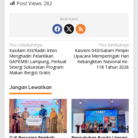
Post Views:
262
Ikuti Kami
N
Pos sebelumnya
Pos berikutnya
Kasdam XXI/Radin Inten
Kasrem 043/Gatam Pimpin
a
Menghadiri Pelantikan
Upacara Memperingati Hari
v
GAPEMBI Lampung, Perkuat
Kebangkitan Nasional Ke-
Sinergi Sukseskan Program
118 Tahun 2026
i
Makan Bergizi Gratis
g
Jangan Lewatkan
a
s
i
p
o
s
OJK Bersama Pemkab
Pengukuhan Bunda Literasi