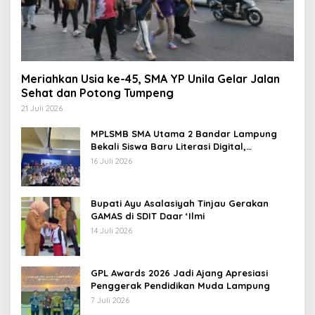
Meriahkan Usia ke-45, SMA YP Unila Gelar Jalan
Sehat dan Potong Tumpeng
21 Juli 2026
MPLSMB SMA Utama 2 Bandar Lampung
Bekali Siswa Baru Literasi Digital,
Jurnalistik, dan Etika Bermedia Sosial
16 Juli 2026
Bupati Ayu Asalasiyah Tinjau Gerakan
GAMAS di SDIT Daar ‘Ilmi
14 Juli 2026
GPL Awards 2026 Jadi Ajang Apresiasi
Penggerak Pendidikan Muda Lampung
7 Juli 2026