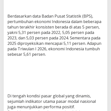
o
d
a
Berdasarkan data Badan Pusat Statistik (BPS),
l
pertumbuhan ekonomi Indonesia dalam beberapa
d
i
tahun terakhir konsisten berada di atas 5 persen,
L
yakni 5,31 persen pada 2022, 5,05 persen pada
a
2023, dan 5,03 persen pada 2024. Sementara pada
m
2025 diproyeksikan mencapai 5,11 persen. Adapun
p
pada Triwulan I 2026, ekonomi Indonesia tumbuh
u
n
sebesar 5,61 persen.
g
Di tengah kondisi pasar global yang dinamis,
sejumlah indikator utama pasar modal nasional
juga menunjukkan performa positif.