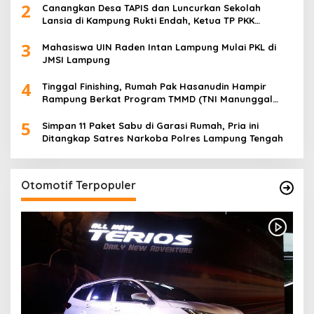
2
Canangkan Desa TAPIS dan Luncurkan Sekolah
Lansia di Kampung Rukti Endah, Ketua TP PKK
Lampung Dorong Pembangunan SDM Dimulai dari
3
Desa
Mahasiswa UIN Raden Intan Lampung Mulai PKL di
JMSI Lampung
4
Tinggal Finishing, Rumah Pak Hasanudin Hampir
Rampung Berkat Program TMMD (TNI Manunggal
Membangun Desa)
5
Simpan 11 Paket Sabu di Garasi Rumah, Pria ini
Ditangkap Satres Narkoba Polres Lampung Tengah
Otomotif Terpopuler