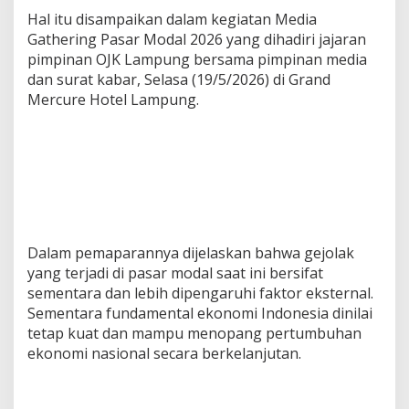
a
Hal itu disampaikan dalam kegiatan Media
t
Gathering Pasar Modal 2026 yang dihadiri jajaran
L
pimpinan OJK Lampung bersama pimpinan media
i
dan surat kabar, Selasa (19/5/2026) di Grand
t
e
Mercure Hotel Lampung.
r
a
s
i
I
n
v
e
s
Dalam pemaparannya dijelaskan bahwa gejolak
t
yang terjadi di pasar modal saat ini bersifat
a
sementara dan lebih dipengaruhi faktor eksternal.
s
i
Sementara fundamental ekonomi Indonesia dinilai
P
tetap kuat dan mampu menopang pertumbuhan
a
ekonomi nasional secara berkelanjutan.
s
a
r
M