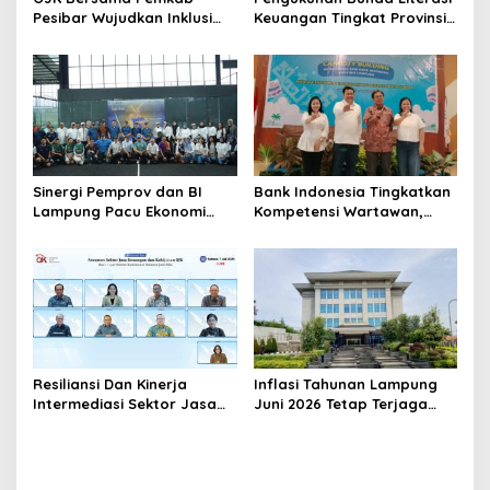
Pesibar Wujudkan Inklusi
Keuangan Tingkat Provinsi,
Keuangan Nyata: 150 Guru
Kabupaten dan Kota di
Dan Tenaga Pendidik Terima
Provinsi Lampung, Perkuat
Polis Asuransi Jiwa
Gerakan Edukasi Keuangan
Bagi Masyarakat
Sinergi Pemprov dan BI
Bank Indonesia Tingkatkan
Lampung Pacu Ekonomi
Kompetensi Wartawan,
Digital Lewat Event SIGER
Gandeng Dewan Pers
Sport 2026
Sebagai Narasumber
Resiliansi Dan Kinerja
Inflasi Tahunan Lampung
Intermediasi Sektor Jasa
Juni 2026 Tetap Terjaga
Keuangan Terjaga Sebagai
Dalam Sasaran
Modalitas Mendorong
Pertumbuhan