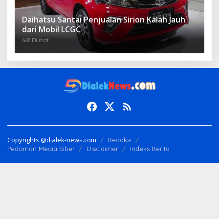
Daihatsu Santai Penjualan Sirion Kalah Jauh
dari Mobil LCGC
668 Dilihat
Copyrights @dialek-news.com
Redaksi
Pedoman Media Siber
Disclaimer
Indeks Berita