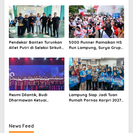
Inten
dan Potong Tumpeng
Pendekar Banten Turunkan
5000 Runner Ramaikan HS
Atlet Putri di Seleksi Sirkuit
Run Lampung, Surya Grup
PON
Siap Gelar Ajang Lari di
Berbagai Kota
Resmi Dilantik, Budi
Lampung Siap Jadi Tuan
Dharmawan Ketuai
Rumah Pornas Korpri 2027,
Pengprov ORADO Lampung
Sekda Serahkan Tali Asih
Atlet Berprestasi
News Feed