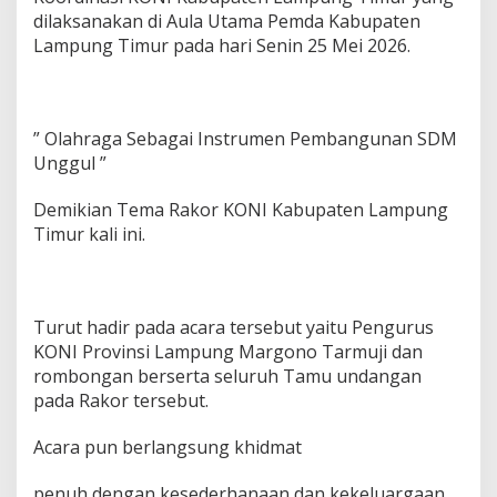
K
dilaksanakan di Aula Utama Pemda Kabupaten
O
Lampung Timur pada hari Senin 25 Mei 2026.
N
I
K
a
b
” Olahraga Sebagai Instrumen Pembangunan SDM
u
Unggul ”
p
a
Demikian Tema Rakor KONI Kabupaten Lampung
t
Timur kali ini.
e
n
L
a
m
Turut hadir pada acara tersebut yaitu Pengurus
p
KONI Provinsi Lampung Margono Tarmuji dan
u
rombongan berserta seluruh Tamu undangan
n
g
pada Rakor tersebut.
T
i
Acara pun berlangsung khidmat
m
u
penuh dengan kesederhanaan dan kekeluargaan.
r