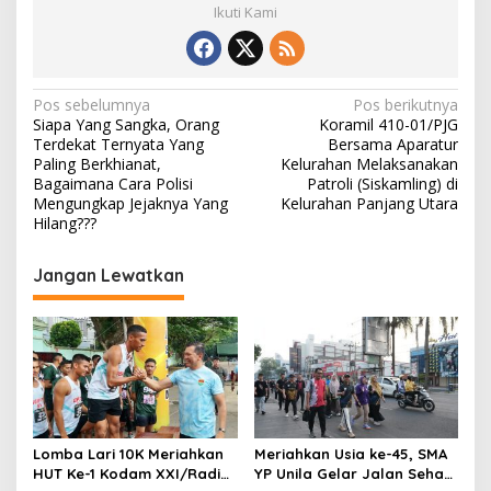
Ikuti Kami
N
Pos sebelumnya
Pos berikutnya
Siapa Yang Sangka, Orang
Koramil 410-01/PJG
a
Terdekat Ternyata Yang
Bersama Aparatur
v
Paling Berkhianat,
Kelurahan Melaksanakan
Bagaimana Cara Polisi
Patroli (Siskamling) di
i
Mengungkap Jejaknya Yang
Kelurahan Panjang Utara
Hilang???
g
a
Jangan Lewatkan
s
i
p
o
s
Lomba Lari 10K Meriahkan
Meriahkan Usia ke-45, SMA
HUT Ke-1 Kodam XXI/Radin
YP Unila Gelar Jalan Sehat