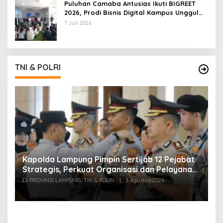
Puluhan Camaba Antusias Ikuti BIGREET
2026, Prodi Bisnis Digital Kampus Unggul
IIB Darmajaya Hadirkan Deretan
7 Juli 2026
Mahasiswa Berprestasi
TNI & POLRI
Kapolda Lampung Pimpin Sertijab 12 Pejabat
T
Strategis, Perkuat Organisasi dan Pelayanan
H
Polri Presisi
M
Di PROVINSI LAMPUNG, TNI & POLRI
|
3 Agustus 2026
Di