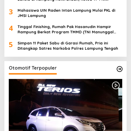
Lampung Dorong Pembangunan SDM Dimulai dari
3
Desa
Mahasiswa UIN Raden Intan Lampung Mulai PKL di
JMSI Lampung
4
Tinggal Finishing, Rumah Pak Hasanudin Hampir
Rampung Berkat Program TMMD (TNI Manunggal
Membangun Desa)
5
Simpan 11 Paket Sabu di Garasi Rumah, Pria ini
Ditangkap Satres Narkoba Polres Lampung Tengah
Otomotif Terpopuler