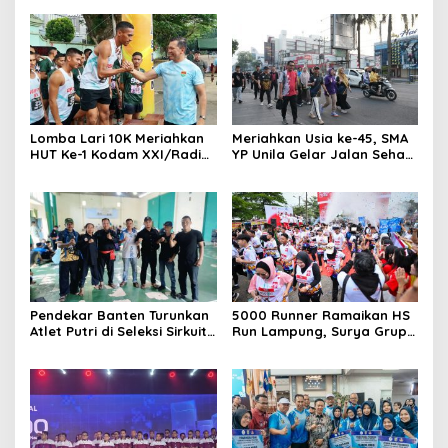
Lomba Lari 10K Meriahkan
Meriahkan Usia ke-45, SMA
HUT Ke-1 Kodam XXI/Radin
YP Unila Gelar Jalan Sehat
Inten
dan Potong Tumpeng
Pendekar Banten Turunkan
5000 Runner Ramaikan HS
Atlet Putri di Seleksi Sirkuit
Run Lampung, Surya Grup
PON
Siap Gelar Ajang Lari di
Berbagai Kota