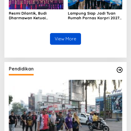
Resmi Dilantik, Budi
Lampung Siap Jadi Tuan
Dharmawan Ketuai
Rumah Pornas Korpri 2027,
Pengprov ORADO Lampung
Sekda Serahkan Tali Asih
Atlet Berprestasi
View More
Pendidikan