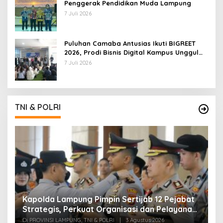
Penggerak Pendidikan Muda Lampung
7 Juli 2026
Puluhan Camaba Antusias Ikuti BIGREET
2026, Prodi Bisnis Digital Kampus Unggul
IIB Darmajaya Hadirkan Deretan
7 Juli 2026
Mahasiswa Berprestasi
TNI & POLRI
Kapolda Lampung Pimpin Sertijab 12 Pejabat
T
Strategis, Perkuat Organisasi dan Pelayanan
H
Polri Presisi
M
Di PROVINSI LAMPUNG, TNI & POLRI
|
3 Agustus 2026
Di