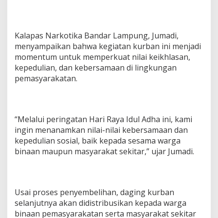
d
u
l
A
Kalapas Narkotika Bandar Lampung, Jumadi,
d
menyampaikan bahwa kegiatan kurban ini menjadi
h
momentum untuk memperkuat nilai keikhlasan,
a
kepedulian, dan kebersamaan di lingkungan
d
pemasyarakatan.
a
n
S
e
m
“Melalui peringatan Hari Raya Idul Adha ini, kami
b
ingin menanamkan nilai-nilai kebersamaan dan
e
l
kepedulian sosial, baik kepada sesama warga
i
binaan maupun masyarakat sekitar,” ujar Jumadi.
h
1
0
H
Usai proses penyembelihan, daging kurban
e
w
selanjutnya akan didistribusikan kepada warga
a
binaan pemasyarakatan serta masyarakat sekitar