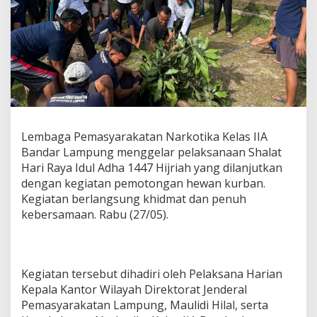
p
a
s
N
a
r
k
o
t
i
Lembaga Pemasyarakatan Narkotika Kelas IIA
k
a
Bandar Lampung menggelar pelaksanaan Shalat
B
Hari Raya Idul Adha 1447 Hijriah yang dilanjutkan
a
dengan kegiatan pemotongan hewan kurban.
n
Kegiatan berlangsung khidmat dan penuh
d
a
kebersamaan. Rabu (27/05).
r
L
a
m
Kegiatan tersebut dihadiri oleh Pelaksana Harian
p
Kepala Kantor Wilayah Direktorat Jenderal
u
n
Pemasyarakatan Lampung, Maulidi Hilal, serta
g