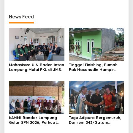
RAKYAT DI TIGA KECAMATAN
News Feed
Mahasiswa UIN Raden Intan
Tinggal Finishing, Rumah
Lampung Mulai PKL di JMSI
Pak Hasanudin Hampir
Lampung
Rampung Berkat Program
TMMD (TNI Manunggal
Membangun Desa)
KAMMI Bandar Lampung
Tugu Adipura Bergemuruh,
Gelar SPN 2026, Perkuat
Danrem 043/Gatam
Identitas Muslimah Hadapi
Bersama Forkopimda
Tantangan Zaman
Lampung dan Masyarakat