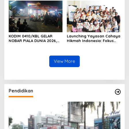
Nobar Final Piala Dunia
2026
KODIM 0410/KBL GELAR
Launching Yayasan Cahaya
NOBAR PIALA DUNIA 2026,
Hikmah Indonesia: Fokus
RAJUT KEBERSAMAAN TNI-
pada Sosial dan Pendidikan
RAKYAT DI TIGA KECAMATAN
View More
Pendidikan