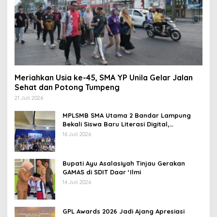
Meriahkan Usia ke-45, SMA YP Unila Gelar Jalan
Sehat dan Potong Tumpeng
21 Juli 2026
MPLSMB SMA Utama 2 Bandar Lampung
Bekali Siswa Baru Literasi Digital,
Jurnalistik, dan Etika Bermedia Sosial
16 Juli 2026
Bupati Ayu Asalasiyah Tinjau Gerakan
GAMAS di SDIT Daar ‘Ilmi
14 Juli 2026
GPL Awards 2026 Jadi Ajang Apresiasi