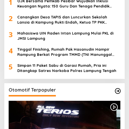
1
OJK Bersama Pemkab Pesibar Wujudkan Inklusi
Keuangan Nyata: 150 Guru Dan Tenaga Pendidik
Terima Polis Asuransi Jiwa
2
Canangkan Desa TAPIS dan Luncurkan Sekolah
Lansia di Kampung Rukti Endah, Ketua TP PKK
Lampung Dorong Pembangunan SDM Dimulai dari
3
Desa
Mahasiswa UIN Raden Intan Lampung Mulai PKL di
JMSI Lampung
4
Tinggal Finishing, Rumah Pak Hasanudin Hampir
Rampung Berkat Program TMMD (TNI Manunggal
Membangun Desa)
5
Simpan 11 Paket Sabu di Garasi Rumah, Pria ini
Ditangkap Satres Narkoba Polres Lampung Tengah
Otomotif Terpopuler