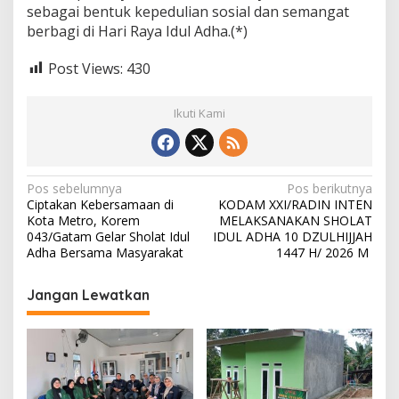
n
sebagai bentuk kepedulian sosial dan semangat
K
berbagi di Hari Raya Idul Adha.(*)
u
r
b
Post Views:
430
a
n
Ikuti Kami
N
Pos sebelumnya
Pos berikutnya
Ciptakan Kebersamaan di
KODAM XXI/RADIN INTEN
a
Kota Metro, Korem
MELAKSANAKAN SHOLAT
v
043/Gatam Gelar Sholat Idul
IDUL ADHA 10 DZULHIJJAH
Adha Bersama Masyarakat
1447 H/ 2026 M
i
g
Jangan Lewatkan
a
s
i
p