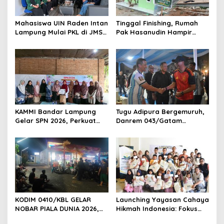
o
s
Mahasiswa UIN Raden Intan
Tinggal Finishing, Rumah
Lampung Mulai PKL di JMSI
Pak Hasanudin Hampir
Lampung
Rampung Berkat Program
TMMD (TNI Manunggal
Membangun Desa)
KAMMI Bandar Lampung
Tugu Adipura Bergemuruh,
Gelar SPN 2026, Perkuat
Danrem 043/Gatam
Identitas Muslimah Hadapi
Bersama Forkopimda
Tantangan Zaman
Lampung dan Masyarakat
Nobar Final Piala Dunia
2026
KODIM 0410/KBL GELAR
Launching Yayasan Cahaya
NOBAR PIALA DUNIA 2026,
Hikmah Indonesia: Fokus
RAJUT KEBERSAMAAN TNI-
pada Sosial dan Pendidikan