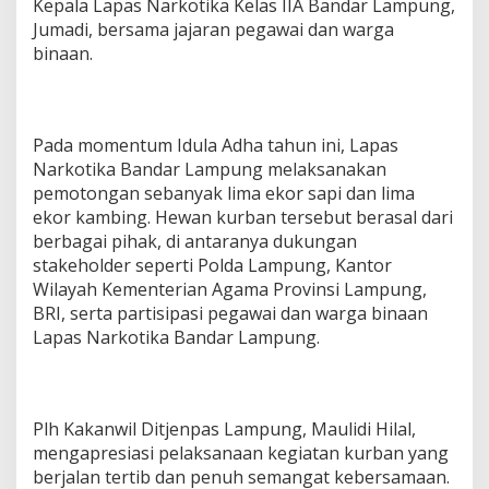
Kepala Lapas Narkotika Kelas IIA Bandar Lampung,
L
Jumadi, bersama jajaran pegawai dan warga
a
binaan.
k
s
a
n
a
Pada momentum Idula Adha tahun ini, Lapas
k
Narkotika Bandar Lampung melaksanakan
a
pemotongan sebanyak lima ekor sapi dan lima
n
S
ekor kambing. Hewan kurban tersebut berasal dari
h
berbagai pihak, di antaranya dukungan
o
stakeholder seperti Polda Lampung, Kantor
l
Wilayah Kementerian Agama Provinsi Lampung,
a
t
BRI, serta partisipasi pegawai dan warga binaan
H
Lapas Narkotika Bandar Lampung.
a
r
i
R
Plh Kakanwil Ditjenpas Lampung, Maulidi Hilal,
a
y
mengapresiasi pelaksanaan kegiatan kurban yang
a
berjalan tertib dan penuh semangat kebersamaan.
I