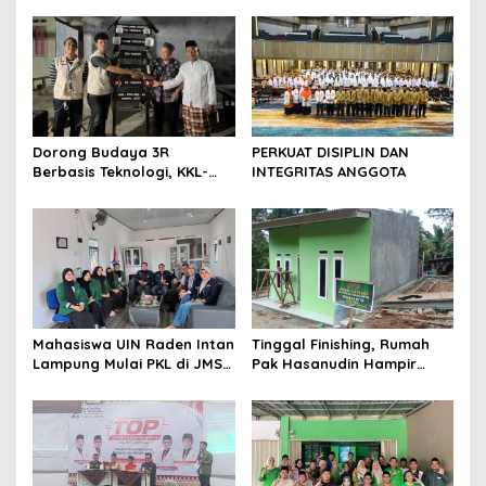
a
s
i
p
o
s
Dorong Budaya 3R
PERKUAT DISIPLIN DAN
Berbasis Teknologi, KKL-
INTEGRITAS ANGGOTA
PPM Universitas Malahayati
Kenalkan AI Barcode untuk
Edukasi Sampah
Mahasiswa UIN Raden Intan
Tinggal Finishing, Rumah
Lampung Mulai PKL di JMSI
Pak Hasanudin Hampir
Lampung
Rampung Berkat Program
TMMD (TNI Manunggal
Membangun Desa)