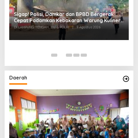
k
Sigap! Polisi, Damkar dan BPBD Bergerak
T
Cepat Padamkan Kebakaran Warung Kuliner
S
di Prosida Bandar Jaya
P
Di LAMPUNG TENGAH, TNI & POLRI
|
9 Agustus 2026
Di
Daerah