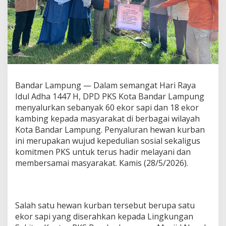
P
K
S
B
a
n
d
a
r
Bandar Lampung — Dalam semangat Hari Raya
L
Idul Adha 1447 H, DPD PKS Kota Bandar Lampung
a
m
menyalurkan sebanyak 60 ekor sapi dan 18 ekor
p
kambing kepada masyarakat di berbagai wilayah
u
Kota Bandar Lampung. Penyaluran hewan kurban
n
ini merupakan wujud kepedulian sosial sekaligus
g
komitmen PKS untuk terus hadir melayani dan
S
a
membersamai masyarakat. Kamis (28/5/2026).
l
u
r
k
Salah satu hewan kurban tersebut berupa satu
a
n
ekor sapi yang diserahkan kepada Lingkungan
6