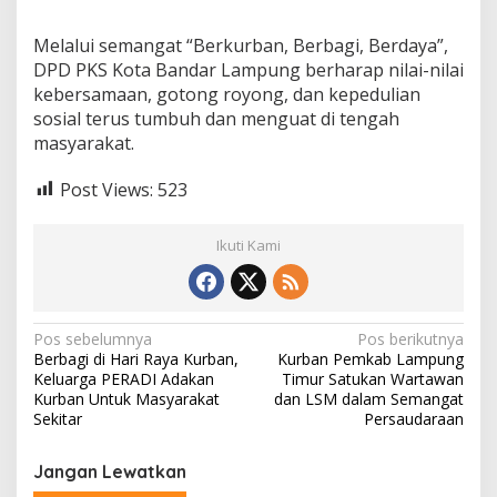
Melalui semangat “Berkurban, Berbagi, Berdaya”,
DPD PKS Kota Bandar Lampung berharap nilai-nilai
kebersamaan, gotong royong, dan kepedulian
sosial terus tumbuh dan menguat di tengah
masyarakat.
Post Views:
523
Ikuti Kami
N
Pos sebelumnya
Pos berikutnya
Berbagi di Hari Raya Kurban,
Kurban Pemkab Lampung
a
Keluarga PERADI Adakan
Timur Satukan Wartawan
v
Kurban Untuk Masyarakat
dan LSM dalam Semangat
Sekitar
Persaudaraan
i
g
Jangan Lewatkan