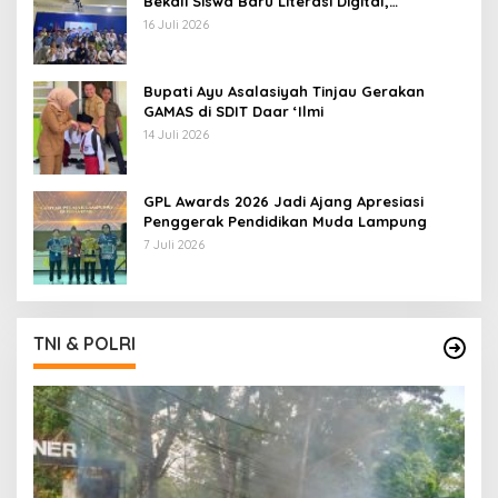
Bekali Siswa Baru Literasi Digital,
Jurnalistik, dan Etika Bermedia Sosial
16 Juli 2026
Bupati Ayu Asalasiyah Tinjau Gerakan
GAMAS di SDIT Daar ‘Ilmi
14 Juli 2026
GPL Awards 2026 Jadi Ajang Apresiasi
Penggerak Pendidikan Muda Lampung
7 Juli 2026
TNI & POLRI