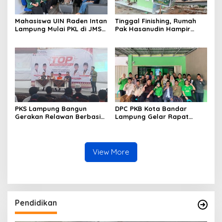
Mahasiswa UIN Raden Intan
Tinggal Finishing, Rumah
Lampung Mulai PKL di JMSI
Pak Hasanudin Hampir
Lampung
Rampung Berkat Program
TMMD (TNI Manunggal
Membangun Desa)
PKS Lampung Bangun
DPC PKB Kota Bandar
Gerakan Relawan Berbasis
Lampung Gelar Rapat
Pelayanan, Targetkan 56
Pengurus, Perkuat
Ribu Sahabat PKS di
Konsolidasi Menuju Partai
Seluruh Lampung
yang Semakin Dekat
dengan Rakyat
View More
Pendidikan