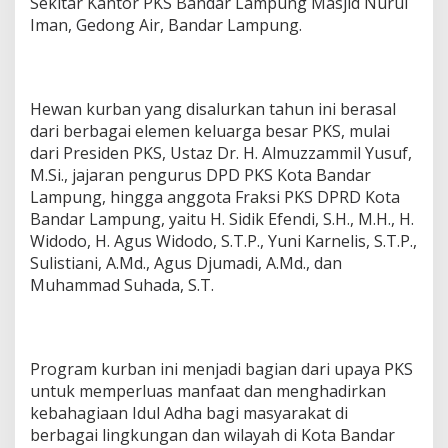
Sekitar Kantor PKS Bandar Lampung Masjid Nurul
0
Iman, Gedong Air, Bandar Lampung.
S
a
p
i
d
Hewan kurban yang disalurkan tahun ini berasal
a
dari berbagai elemen keluarga besar PKS, mulai
n
dari Presiden PKS, Ustaz Dr. H. Almuzzammil Yusuf,
1
M.Si., jajaran pengurus DPD PKS Kota Bandar
8
K
Lampung, hingga anggota Fraksi PKS DPRD Kota
a
Bandar Lampung, yaitu H. Sidik Efendi, S.H., M.H., H.
m
Widodo, H. Agus Widodo, S.T.P., Yuni Karnelis, S.T.P.,
b
Sulistiani, A.Md., Agus Djumadi, A.Md., dan
i
Muhammad Suhada, S.T.
n
g
u
n
t
Program kurban ini menjadi bagian dari upaya PKS
u
untuk memperluas manfaat dan menghadirkan
k
M
kebahagiaan Idul Adha bagi masyarakat di
a
berbagai lingkungan dan wilayah di Kota Bandar
s