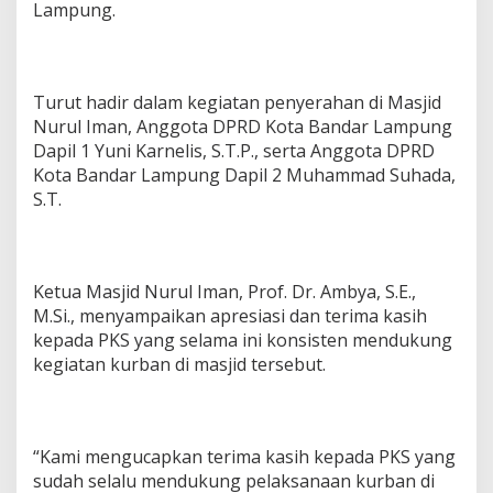
Lampung.
y
a
r
a
k
Turut hadir dalam kegiatan penyerahan di Masjid
a
Nurul Iman, Anggota DPRD Kota Bandar Lampung
t
Dapil 1 Yuni Karnelis, S.T.P., serta Anggota DPRD
Kota Bandar Lampung Dapil 2 Muhammad Suhada,
S.T.
Ketua Masjid Nurul Iman, Prof. Dr. Ambya, S.E.,
M.Si., menyampaikan apresiasi dan terima kasih
kepada PKS yang selama ini konsisten mendukung
kegiatan kurban di masjid tersebut.
“Kami mengucapkan terima kasih kepada PKS yang
sudah selalu mendukung pelaksanaan kurban di