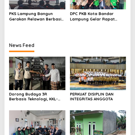
PKS Lampung Bangun
DPC PKB Kota Bandar
Gerakan Relawan Berbasis
Lampung Gelar Rapat
Pelayanan, Targetkan 56
Pengurus, Perkuat
Ribu Sahabat PKS di
Konsolidasi Menuju Partai
Seluruh Lampung
yang Semakin Dekat
dengan Rakyat
News Feed
Dorong Budaya 3R
PERKUAT DISIPLIN DAN
Berbasis Teknologi, KKL-
INTEGRITAS ANGGOTA
PPM Universitas Malahayati
Kenalkan AI Barcode untuk
Edukasi Sampah