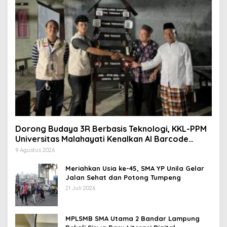
Dorong Budaya 3R Berbasis Teknologi, KKL-PPM
Universitas Malahayati Kenalkan AI Barcode
untuk Edukasi Sampah
9 Agustus 2026
Meriahkan Usia ke-45, SMA YP Unila Gelar
Jalan Sehat dan Potong Tumpeng
21 Juli 2026
MPLSMB SMA Utama 2 Bandar Lampung