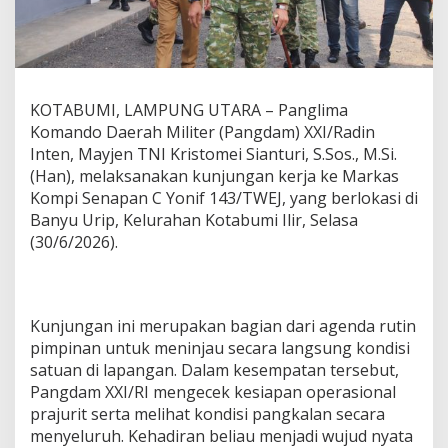
t
d
i
K
o
t
KOTABUMI, LAMPUNG UTARA – Panglima
a
Komando Daerah Militer (Pangdam) XXI/Radin
b
Inten, Mayjen TNI Kristomei Sianturi, S.Sos., M.Si.
u
(Han), melaksanakan kunjungan kerja ke Markas
m
i
Kompi Senapan C Yonif 143/TWEJ, yang berlokasi di
,
Banyu Urip, Kelurahan Kotabumi Ilir, Selasa
I
(30/6/2026).
n
i
y
a
n
Kunjungan ini merupakan bagian dari agenda rutin
g
pimpinan untuk meninjau secara langsung kondisi
D
satuan di lapangan. Dalam kesempatan tersebut,
i
Pangdam XXI/RI mengecek kesiapan operasional
t
e
prajurit serta melihat kondisi pangkalan secara
k
menyeluruh. Kehadiran beliau menjadi wujud nyata
a