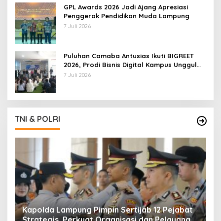
GPL Awards 2026 Jadi Ajang Apresiasi
Penggerak Pendidikan Muda Lampung
7 Juli 2026
Puluhan Camaba Antusias Ikuti BIGREET
2026, Prodi Bisnis Digital Kampus Unggul
IIB Darmajaya Hadirkan Deretan
7 Juli 2026
Mahasiswa Berprestasi
TNI & POLRI
Kapolda Lampung Pimpin Sertijab 12 Pejabat
T
Strategis, Perkuat Organisasi dan Pelayanan
H