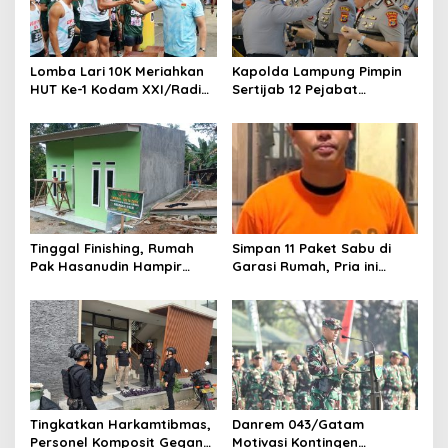
p
o
s
Lomba Lari 10K Meriahkan
Kapolda Lampung Pimpin
HUT Ke-1 Kodam XXI/Radin
Sertijab 12 Pejabat
Inten
Strategis, Perkuat
Organisasi dan Pelayanan
Polri Presisi
Tinggal Finishing, Rumah
Simpan 11 Paket Sabu di
Pak Hasanudin Hampir
Garasi Rumah, Pria ini
Rampung Berkat Program
Ditangkap Satres Narkoba
TMMD (TNI Manunggal
Polres Lampung Tengah
Membangun Desa)
Tingkatkan Harkamtibmas,
Danrem 043/Gatam
Personel Komposit Gegana
Motivasi Kontingen