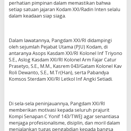
perhatian pimpinan dalam memastikan bahwa
n
setiap satuan jajaran Kodam XXI/Radin Inten selalu
k
a
dalam keadaan siap siaga.
n
P
a
n
Dalam lawatannya, Pangdam XXI/RI didampingi
g
oleh sejumlah Pejabat Utama (PJU) Kodam, di
d
a
antaranya Asops Kasdam XXI/RI Kolonel Inf Triyono
m
S.E., Aslog Kasdam XXI/RI Kolonel Arm Fajar Catur
X
Prasetyo, S.E., M.M., Kasrem 043/Gatam Kolonel Kav
X
Roli Dewanto, S.E., M.Tr(Han), serta Pabandya
I
/
Komsos Sterdam XXI/RI Letkol Inf Angki Setiadi.
R
I
Di sela-sela peninjauannya, Pangdam XXI/RI
memberikan motivasi kepada seluruh prajurit
Kompi Senapan C Yonif 143/TWEJ agar senantiasa
menjaga profesionalisme, disiplin, dan moril dalam
menjalankan tugas pengabdian kepada bangsa