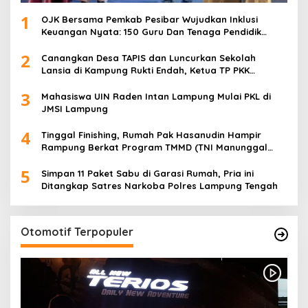
1
OJK Bersama Pemkab Pesibar Wujudkan Inklusi
Keuangan Nyata: 150 Guru Dan Tenaga Pendidik
Terima Polis Asuransi Jiwa
2
Canangkan Desa TAPIS dan Luncurkan Sekolah
Lansia di Kampung Rukti Endah, Ketua TP PKK
Lampung Dorong Pembangunan SDM Dimulai dari
3
Desa
Mahasiswa UIN Raden Intan Lampung Mulai PKL di
JMSI Lampung
4
Tinggal Finishing, Rumah Pak Hasanudin Hampir
Rampung Berkat Program TMMD (TNI Manunggal
Membangun Desa)
5
Simpan 11 Paket Sabu di Garasi Rumah, Pria ini
Ditangkap Satres Narkoba Polres Lampung Tengah
Otomotif Terpopuler