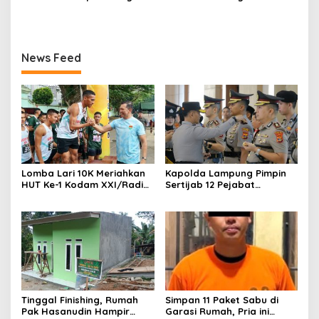
Brimob Lampung Gelar
Balakrem dan Yonif
Patroli Dialogis di Pusat
143/TWEJ pada Pembukaan
Keramaian dan Rumah
Lomba Binsat Kodam
Ibadah
XXI/Radin Inten
News Feed
Lomba Lari 10K Meriahkan
Kapolda Lampung Pimpin
HUT Ke-1 Kodam XXI/Radin
Sertijab 12 Pejabat
Inten
Strategis, Perkuat
Organisasi dan Pelayanan
Polri Presisi
Tinggal Finishing, Rumah
Simpan 11 Paket Sabu di
Pak Hasanudin Hampir
Garasi Rumah, Pria ini