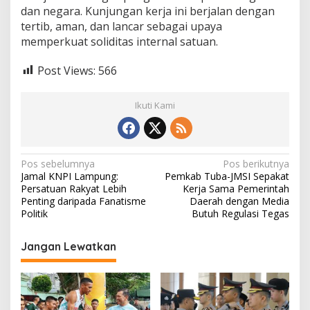
dan negara. Kunjungan kerja ini berjalan dengan
tertib, aman, dan lancar sebagai upaya
memperkuat soliditas internal satuan.
Post Views:
566
Ikuti Kami
N
Pos sebelumnya
Pos berikutnya
Jamal KNPI Lampung:
Pemkab Tuba-JMSI Sepakat
a
Persatuan Rakyat Lebih
Kerja Sama Pemerintah
v
Penting daripada Fanatisme
Daerah dengan Media
Politik
Butuh Regulasi Tegas
i
g
Jangan Lewatkan
a
s
i