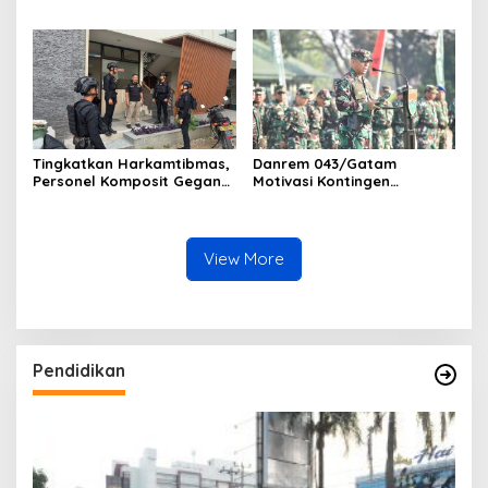
Rampung Berkat Program
Ditangkap Satres Narkoba
TMMD (TNI Manunggal
Polres Lampung Tengah
Membangun Desa)
Tingkatkan Harkamtibmas,
Danrem 043/Gatam
Personel Komposit Gegana
Motivasi Kontingen
Brimob Lampung Gelar
Balakrem dan Yonif
Patroli Dialogis di Pusat
143/TWEJ pada Pembukaan
Keramaian dan Rumah
Lomba Binsat Kodam
Ibadah
XXI/Radin Inten
View More
Pendidikan