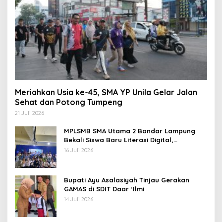
Meriahkan Usia ke-45, SMA YP Unila Gelar Jalan
Sehat dan Potong Tumpeng
21 Juli 2026
MPLSMB SMA Utama 2 Bandar Lampung
Bekali Siswa Baru Literasi Digital,
Jurnalistik, dan Etika Bermedia Sosial
16 Juli 2026
Bupati Ayu Asalasiyah Tinjau Gerakan
GAMAS di SDIT Daar ‘Ilmi
14 Juli 2026