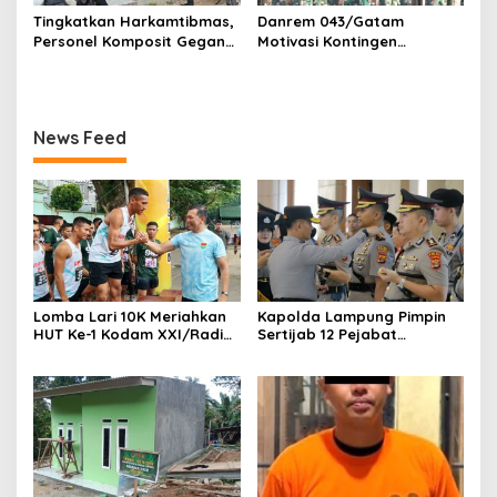
Tingkatkan Harkamtibmas,
Danrem 043/Gatam
Personel Komposit Gegana
Motivasi Kontingen
Brimob Lampung Gelar
Balakrem dan Yonif
Patroli Dialogis di Pusat
143/TWEJ pada Pembukaan
Keramaian dan Rumah
Lomba Binsat Kodam
Ibadah
XXI/Radin Inten
News Feed
Lomba Lari 10K Meriahkan
Kapolda Lampung Pimpin
HUT Ke-1 Kodam XXI/Radin
Sertijab 12 Pejabat
Inten
Strategis, Perkuat
Organisasi dan Pelayanan
Polri Presisi