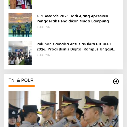
GPL Awards 2026 Jadi Ajang Apresiasi
Penggerak Pendidikan Muda Lampung
7 Juli 2026
Puluhan Camaba Antusias Ikuti BIGREET
2026, Prodi Bisnis Digital Kampus Unggul
IIB Darmajaya Hadirkan Deretan
7 Juli 2026
Mahasiswa Berprestasi
TNI & POLRI