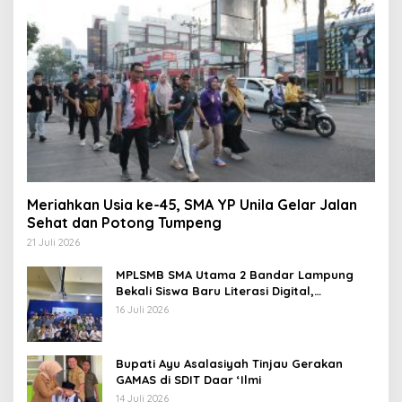
Meriahkan Usia ke-45, SMA YP Unila Gelar Jalan
Sehat dan Potong Tumpeng
21 Juli 2026
MPLSMB SMA Utama 2 Bandar Lampung
Bekali Siswa Baru Literasi Digital,
Jurnalistik, dan Etika Bermedia Sosial
16 Juli 2026
Bupati Ayu Asalasiyah Tinjau Gerakan
GAMAS di SDIT Daar ‘Ilmi
14 Juli 2026