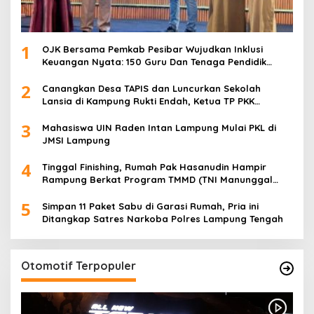
1
OJK Bersama Pemkab Pesibar Wujudkan Inklusi
Keuangan Nyata: 150 Guru Dan Tenaga Pendidik
Terima Polis Asuransi Jiwa
2
Canangkan Desa TAPIS dan Luncurkan Sekolah
Lansia di Kampung Rukti Endah, Ketua TP PKK
Lampung Dorong Pembangunan SDM Dimulai dari
3
Desa
Mahasiswa UIN Raden Intan Lampung Mulai PKL di
JMSI Lampung
4
Tinggal Finishing, Rumah Pak Hasanudin Hampir
Rampung Berkat Program TMMD (TNI Manunggal
Membangun Desa)
5
Simpan 11 Paket Sabu di Garasi Rumah, Pria ini
Ditangkap Satres Narkoba Polres Lampung Tengah
Otomotif Terpopuler