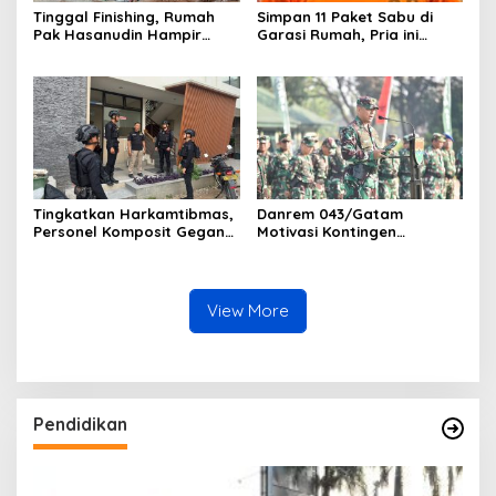
Tinggal Finishing, Rumah
Simpan 11 Paket Sabu di
Pak Hasanudin Hampir
Garasi Rumah, Pria ini
Rampung Berkat Program
Ditangkap Satres Narkoba
TMMD (TNI Manunggal
Polres Lampung Tengah
Membangun Desa)
Tingkatkan Harkamtibmas,
Danrem 043/Gatam
Personel Komposit Gegana
Motivasi Kontingen
Brimob Lampung Gelar
Balakrem dan Yonif
Patroli Dialogis di Pusat
143/TWEJ pada Pembukaan
Keramaian dan Rumah
Lomba Binsat Kodam
Ibadah
XXI/Radin Inten
View More
Pendidikan