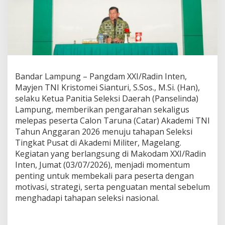
G
A
B
D
I
A
N
,
Bandar Lampung – Pangdam XXI/Radin Inten,
P
Mayjen TNI Kristomei Sianturi, S.Sos., M.Si. (Han),
A
N
selaku Ketua Panitia Seleksi Daerah (Panselinda)
G
Lampung, memberikan pengarahan sekaligus
D
melepas peserta Calon Taruna (Catar) Akademi TNI
A
Tahun Anggaran 2026 menuju tahapan Seleksi
M
Tingkat Pusat di Akademi Militer, Magelang.
L
E
Kegiatan yang berlangsung di Makodam XXI/Radin
P
Inten, Jumat (03/07/2026), menjadi momentum
A
penting untuk membekali para peserta dengan
S
motivasi, strategi, serta penguatan mental sebelum
C
A
menghadapi tahapan seleksi nasional.
T
A
R