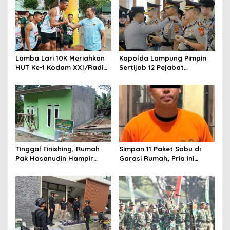
p
o
s
Lomba Lari 10K Meriahkan
Kapolda Lampung Pimpin
HUT Ke-1 Kodam XXI/Radin
Sertijab 12 Pejabat
Inten
Strategis, Perkuat
Organisasi dan Pelayanan
Polri Presisi
Tinggal Finishing, Rumah
Simpan 11 Paket Sabu di
Pak Hasanudin Hampir
Garasi Rumah, Pria ini
Rampung Berkat Program
Ditangkap Satres Narkoba
TMMD (TNI Manunggal
Polres Lampung Tengah
Membangun Desa)