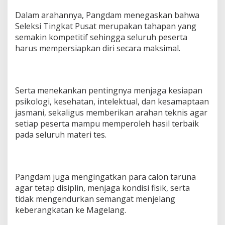
K
Dalam arahannya, Pangdam menegaskan bahwa
O
Seleksi Tingkat Pusat merupakan tahapan yang
D
A
semakin kompetitif sehingga seluruh peserta
M
harus mempersiapkan diri secara maksimal.
X
X
I
/
R
Serta menekankan pentingnya menjaga kesiapan
I
psikologi, kesehatan, intelektual, dan kesamaptaan
jasmani, sekaligus memberikan arahan teknis agar
setiap peserta mampu memperoleh hasil terbaik
pada seluruh materi tes.
Pangdam juga mengingatkan para calon taruna
agar tetap disiplin, menjaga kondisi fisik, serta
tidak mengendurkan semangat menjelang
keberangkatan ke Magelang.