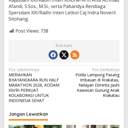
Afandi, S.Sos., M.Si., serta Pabandya Rendiaga
Spersdam XXI/Radin Inten Letkol Caj Indra Noverli
Sitohang.
Post Views:
738
Ikuti Kami
N
Pos sebelumnya
Pos berikutnya
MERIAHKAN
Polda Lampung Pasang
a
BHAYANGKARA RUN HALF
Imbauan di Krakatau,
v
MARATHON 2026, KODAM
Nelayan Diminta Jauhi
XXI/RI PERKUAT
Kawasan Gunung Anak
i
KOLABORASI UNTUK
Krakatau
INDONESIA SEHAT
g
a
Jangan Lewatkan
s
i