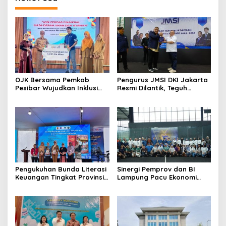
OJK Bersama Pemkab
Pengurus JMSI DKI Jakarta
Pesibar Wujudkan Inklusi
Resmi Dilantik, Teguh
Keuangan Nyata: 150 Guru
Santosa Tekankan
Dan Tenaga Pendidik Terima
Pentingnya Kolaborasi dan
Polis Asuransi Jiwa
Pers Berkualitas
Pengukuhan Bunda Literasi
Sinergi Pemprov dan BI
Keuangan Tingkat Provinsi,
Lampung Pacu Ekonomi
Kabupaten dan Kota di
Digital Lewat Event SIGER
Provinsi Lampung, Perkuat
Sport 2026
Gerakan Edukasi Keuangan
Bagi Masyarakat