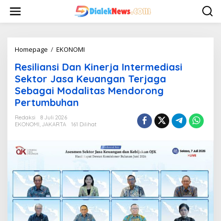
L
e
w
a
t
i
Homepage
/
EKONOMI
R
k
e
Resiliansi Dan Kinerja Intermediasi
e
s
k
i
Sektor Jasa Keuangan Terjaga
o
l
Sebagai Modalitas Mendorong
n
i
Pertumbuhan
t
a
e
n
Redaksi
8 Juli 2026
n
s
EKONOMI
,
JAKARTA
161 Dilihat
i
D
a
n
K
i
n
e
r
j
a