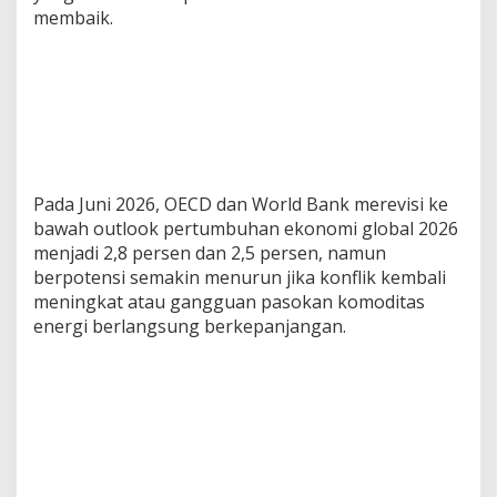
membaik.
t
a
s
M
e
n
d
o
r
o
Pada Juni 2026, OECD dan World Bank merevisi ke
n
bawah outlook pertumbuhan ekonomi global 2026
g
menjadi 2,8 persen dan 2,5 persen, namun
P
berpotensi semakin menurun jika konflik kembali
e
r
meningkat atau gangguan pasokan komoditas
t
energi berlangsung berkepanjangan.
u
m
b
u
h
a
n