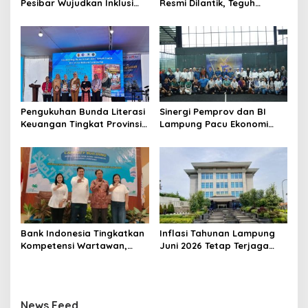
Pesibar Wujudkan Inklusi
Resmi Dilantik, Teguh
Keuangan Nyata: 150 Guru
Santosa Tekankan
Dan Tenaga Pendidik Terima
Pentingnya Kolaborasi dan
Polis Asuransi Jiwa
Pers Berkualitas
Pengukuhan Bunda Literasi
Sinergi Pemprov dan BI
Keuangan Tingkat Provinsi,
Lampung Pacu Ekonomi
Kabupaten dan Kota di
Digital Lewat Event SIGER
Provinsi Lampung, Perkuat
Sport 2026
Gerakan Edukasi Keuangan
Bagi Masyarakat
Bank Indonesia Tingkatkan
Inflasi Tahunan Lampung
Kompetensi Wartawan,
Juni 2026 Tetap Terjaga
Gandeng Dewan Pers
Dalam Sasaran
Sebagai Narasumber
News Feed