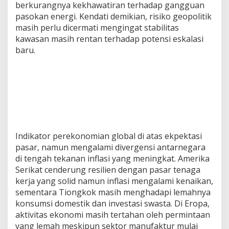
berkurangnya kekhawatiran terhadap gangguan
a
pasokan energi. Kendati demikian, risiko geopolitik
n
g
masih perlu dicermati mengingat stabilitas
a
kawasan masih rentan terhadap potensi eskalasi
n
baru.
T
e
r
j
a
g
a
S
e
Indikator perekonomian global di atas ekpektasi
b
a
pasar, namun mengalami divergensi antarnegara
g
di tengah tekanan inflasi yang meningkat. Amerika
a
Serikat cenderung resilien dengan pasar tenaga
i
kerja yang solid namun inflasi mengalami kenaikan,
M
o
sementara Tiongkok masih menghadapi lemahnya
d
konsumsi domestik dan investasi swasta. Di Eropa,
a
aktivitas ekonomi masih tertahan oleh permintaan
l
yang lemah meskipun sektor manufaktur mulai
i