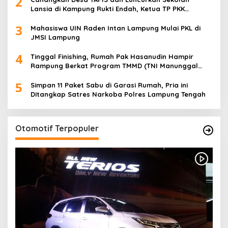
2
Lansia di Kampung Rukti Endah, Ketua TP PKK
Lampung Dorong Pembangunan SDM Dimulai dari
3
Desa
Mahasiswa UIN Raden Intan Lampung Mulai PKL di
JMSI Lampung
4
Tinggal Finishing, Rumah Pak Hasanudin Hampir
Rampung Berkat Program TMMD (TNI Manunggal
Membangun Desa)
5
Simpan 11 Paket Sabu di Garasi Rumah, Pria ini
Ditangkap Satres Narkoba Polres Lampung Tengah
Otomotif Terpopuler