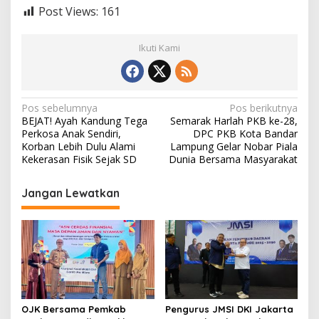
Post Views:
161
Ikuti Kami
N
Pos sebelumnya
Pos berikutnya
BEJAT! Ayah Kandung Tega
Semarak Harlah PKB ke-28,
a
Perkosa Anak Sendiri,
DPC PKB Kota Bandar
v
Korban Lebih Dulu Alami
Lampung Gelar Nobar Piala
Kekerasan Fisik Sejak SD
Dunia Bersama Masyarakat
i
g
Jangan Lewatkan
a
s
i
p
o
s
OJK Bersama Pemkab
Pengurus JMSI DKI Jakarta