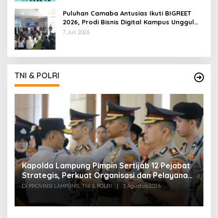
Puluhan Camaba Antusias Ikuti BIGREET
2026, Prodi Bisnis Digital Kampus Unggul
IIB Darmajaya Hadirkan Deretan
7 Juli 2026
Mahasiswa Berprestasi
TNI & POLRI
Kapolda Lampung Pimpin Sertijab 12 Pejabat
T
Strategis, Perkuat Organisasi dan Pelayanan
H
Polri Presisi
M
Di PROVINSI LAMPUNG, TNI & POLRI
|
3 Agustus 2026
Di