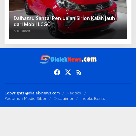
Daihatsu Santai Penjualan Sirion Kalah Jauh
dari Mobil LCGC
668 Dilihat
Copyrights @dialek-news.com
Redaksi
Pedoman Media Siber
Disclaimer
Indeks Berita