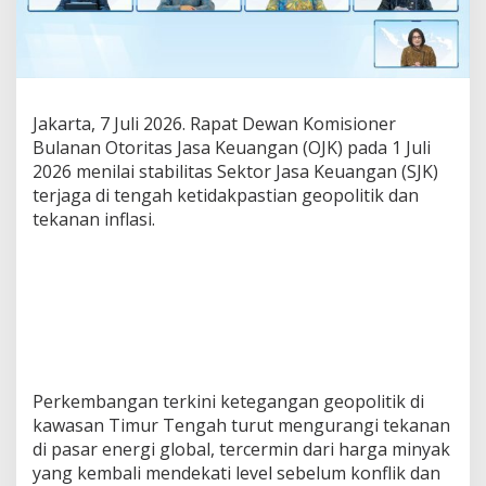
I
n
t
e
r
m
Jakarta, 7 Juli 2026. Rapat Dewan Komisioner
e
Bulanan Otoritas Jasa Keuangan (OJK) pada 1 Juli
d
i
2026 menilai stabilitas Sektor Jasa Keuangan (SJK)
a
terjaga di tengah ketidakpastian geopolitik dan
s
tekanan inflasi.
i
S
e
k
t
o
r
J
a
Perkembangan terkini ketegangan geopolitik di
s
a
kawasan Timur Tengah turut mengurangi tekanan
K
di pasar energi global, tercermin dari harga minyak
e
yang kembali mendekati level sebelum konflik dan
u