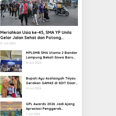
Meriahkan Usia ke-45, SMA YP Unila
Gelar Jalan Sehat dan Potong
Tumpeng
21 Juli 2026
MPLSMB SMA Utama 2 Bandar
Lampung Bekali Siswa Baru
Literasi Digital, Jurnalistik,
16 Juli 2026
dan Etika Bermedia Sosial
Bupati Ayu Asalasiyah Tinjau
Gerakan GAMAS di SDIT Daar
‘Ilmi
14 Juli 2026
GPL Awards 2026 Jadi Ajang
Apresiasi Penggerak
Pendidikan Muda Lampung
7 Juli 2026