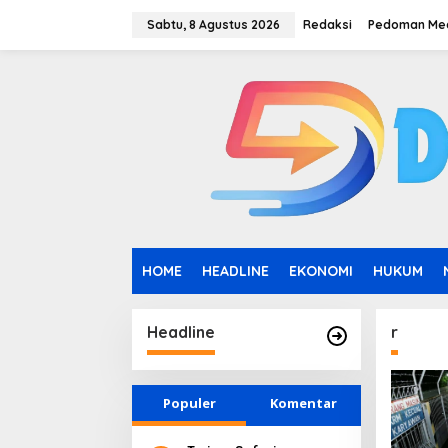
L
e
Sabtu, 8 Agustus 2026
Redaksi
Pedoman Med
w
a
t
i
k
e
k
o
n
t
e
n
HOME
HEADLINE
EKONOMI
HUKUM
Headline
r
Populer
Komentar