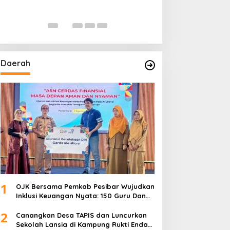
Daerah
1
OJK Bersama Pemkab Pesibar Wujudkan
Inklusi Keuangan Nyata: 150 Guru Dan
Tenaga Pendidik Terima Polis Asuransi
2
Jiwa
Canangkan Desa TAPIS dan Luncurkan
Sekolah Lansia di Kampung Rukti Endah,