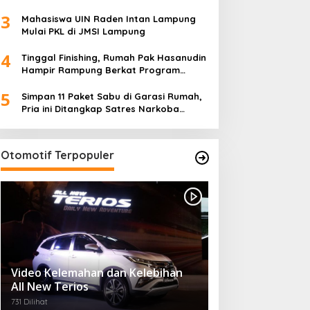
Ketua TP PKK Lampung Dorong
3
Pembangunan SDM Dimulai dari Desa
Mahasiswa UIN Raden Intan Lampung
Mulai PKL di JMSI Lampung
4
Tinggal Finishing, Rumah Pak Hasanudin
Hampir Rampung Berkat Program
TMMD (TNI Manunggal Membangun
5
Desa)
Simpan 11 Paket Sabu di Garasi Rumah,
Pria ini Ditangkap Satres Narkoba
Polres Lampung Tengah
Otomotif Terpopuler
Video Kelemahan dan Kelebihan
All New Terios
731 Dilihat