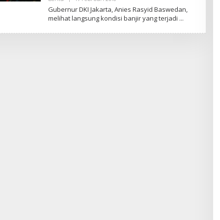
L
Gubernur DKI Jakarta, Anies Rasyid Baswedan,
E
melihat langsung kondisi banjir yang terjadi
H
R
E
D
A
K
S
I