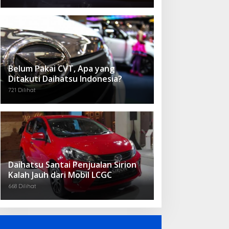
Belum Pakai CVT, Apa yang
Ditakuti Daihatsu Indonesia?
721 Dilihat
Daihatsu Santai Penjualan Sirion
Kalah Jauh dari Mobil LCGC
668 Dilihat