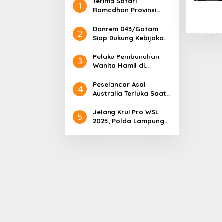
Terima Safari
1
Ramadhan Provinsi
Lampung, Tim Safari
Ramadhan Provinsi
Danrem 043/Gatam
2
Lampung Salurkan
Siap Dukung Kebijakan
Bantuan untuk
dan Program
Masyarakat
Pembangunan di
Pelaku Pembunuhan
3
Provinsi Lampung
Wanita Hamil di
Lampung Berhasil
Ditangkap, Ternyata
Peselancar Asal
4
Calon Suaminya Sendiri
Australia Terluka Saat
Berlaga di WSL 2025,
Tim Dokkes Polri Sigap
Jelang Krui Pro WSL
5
Berikan Penanganan
2025, Polda Lampung
dan Mabes Polri Gelar
Risk Assessment di
Pantai Tanjung Setia