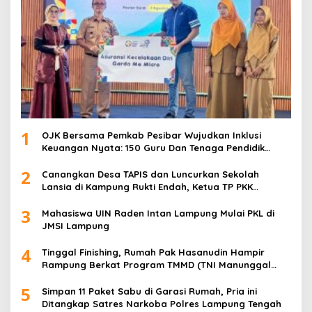
1
OJK Bersama Pemkab Pesibar Wujudkan Inklusi
Keuangan Nyata: 150 Guru Dan Tenaga Pendidik
Terima Polis Asuransi Jiwa
2
Canangkan Desa TAPIS dan Luncurkan Sekolah
Lansia di Kampung Rukti Endah, Ketua TP PKK
Lampung Dorong Pembangunan SDM Dimulai dari
3
Desa
Mahasiswa UIN Raden Intan Lampung Mulai PKL di
JMSI Lampung
4
Tinggal Finishing, Rumah Pak Hasanudin Hampir
Rampung Berkat Program TMMD (TNI Manunggal
Membangun Desa)
5
Simpan 11 Paket Sabu di Garasi Rumah, Pria ini
Ditangkap Satres Narkoba Polres Lampung Tengah