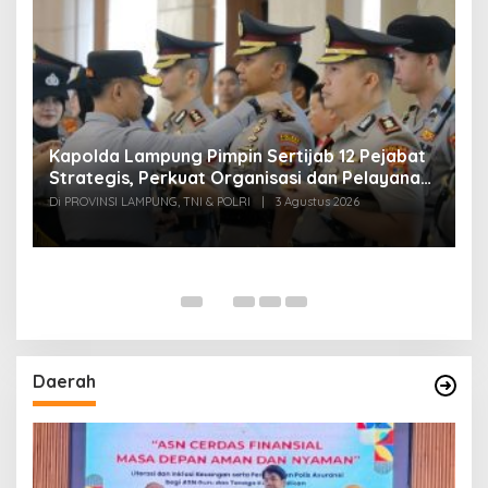
Kapolda Lampung Pimpin Sertijab 12 Pejabat
T
Strategis, Perkuat Organisasi dan Pelayanan
H
Polri Presisi
M
Di PROVINSI LAMPUNG, TNI & POLRI
|
3 Agustus 2026
Di
Daerah