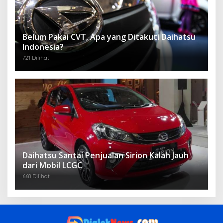
Belum Pakai CVT, Apa yang Ditakuti Daihatsu
Indonesia?
721 Dilihat
Daihatsu Santai Penjualan Sirion Kalah Jauh
dari Mobil LCGC
668 Dilihat