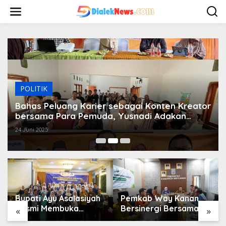
L
e
w
a
t
i
k
e
k
o
POLITIK
n
t
Bahas Peluang Karier sebagai Konten Kreator
e
bersama Para Pemuda, Yusnadi Adakan
n
Selangkah Talks
24 Juni 2025
Bupati Ayu Asalasiyah
Pemkab Way Kanan
Resmi Membuka
Bersinergi Bersama PT
«
»
Rakorwil HIMPAUDI se-
BPR Syariah Way