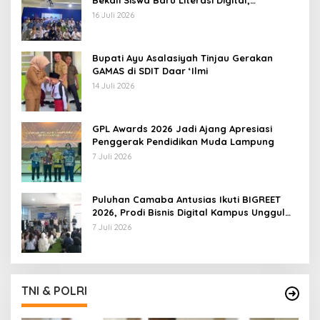
Bekali Siswa Baru Literasi Digital,
Jurnalistik, dan Etika Bermedia Sosial
16 Juli 2026
Bupati Ayu Asalasiyah Tinjau Gerakan
GAMAS di SDIT Daar ‘Ilmi
14 Juli 2026
GPL Awards 2026 Jadi Ajang Apresiasi
Penggerak Pendidikan Muda Lampung
7 Juli 2026
Puluhan Camaba Antusias Ikuti BIGREET
2026, Prodi Bisnis Digital Kampus Unggul
IIB Darmajaya Hadirkan Deretan
7 Juli 2026
Mahasiswa Berprestasi
TNI & POLRI