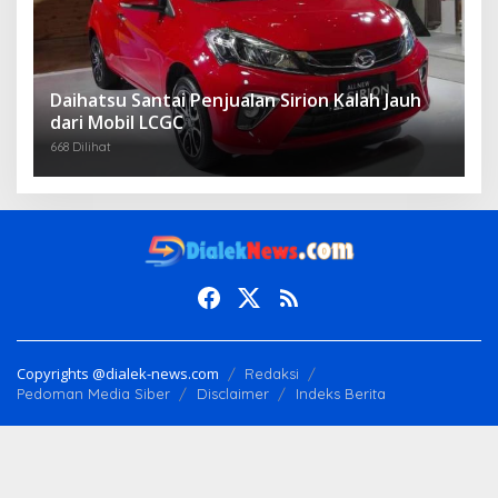
Daihatsu Santai Penjualan Sirion Kalah Jauh
dari Mobil LCGC
668 Dilihat
Copyrights @dialek-news.com
Redaksi
Pedoman Media Siber
Disclaimer
Indeks Berita