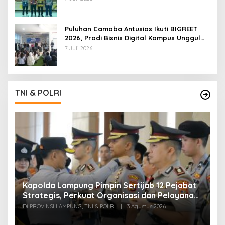
Puluhan Camaba Antusias Ikuti BIGREET
2026, Prodi Bisnis Digital Kampus Unggul
IIB Darmajaya Hadirkan Deretan
7 Juli 2026
Mahasiswa Berprestasi
TNI & POLRI
Kapolda Lampung Pimpin Sertijab 12 Pejabat
T
Strategis, Perkuat Organisasi dan Pelayanan
H
Polri Presisi
M
Di PROVINSI LAMPUNG, TNI & POLRI
|
3 Agustus 2026
Di