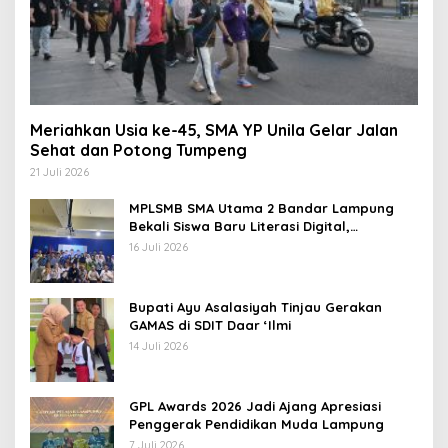
Meriahkan Usia ke-45, SMA YP Unila Gelar Jalan
Sehat dan Potong Tumpeng
21 Juli 2026
MPLSMB SMA Utama 2 Bandar Lampung
Bekali Siswa Baru Literasi Digital,
Jurnalistik, dan Etika Bermedia Sosial
16 Juli 2026
Bupati Ayu Asalasiyah Tinjau Gerakan
GAMAS di SDIT Daar ‘Ilmi
14 Juli 2026
GPL Awards 2026 Jadi Ajang Apresiasi
Penggerak Pendidikan Muda Lampung
7 Juli 2026