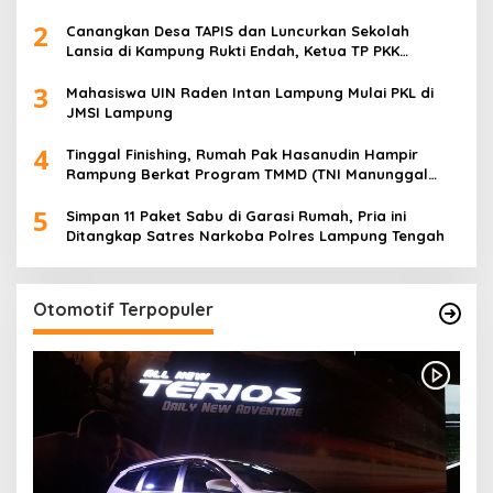
Terima Polis Asuransi Jiwa
2
Canangkan Desa TAPIS dan Luncurkan Sekolah
Lansia di Kampung Rukti Endah, Ketua TP PKK
Lampung Dorong Pembangunan SDM Dimulai dari
3
Desa
Mahasiswa UIN Raden Intan Lampung Mulai PKL di
JMSI Lampung
4
Tinggal Finishing, Rumah Pak Hasanudin Hampir
Rampung Berkat Program TMMD (TNI Manunggal
Membangun Desa)
5
Simpan 11 Paket Sabu di Garasi Rumah, Pria ini
Ditangkap Satres Narkoba Polres Lampung Tengah
Otomotif Terpopuler