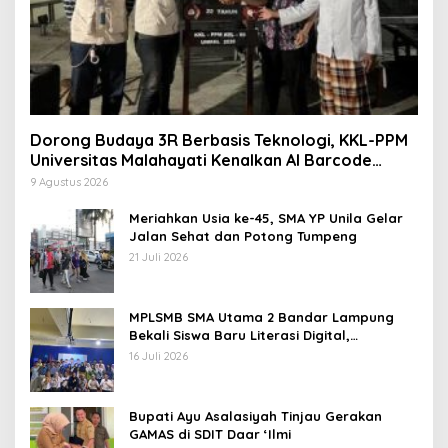
Dorong Budaya 3R Berbasis Teknologi, KKL-PPM
Universitas Malahayati Kenalkan AI Barcode
untuk Edukasi Sampah
9 Agustus 2026
Meriahkan Usia ke-45, SMA YP Unila Gelar
Jalan Sehat dan Potong Tumpeng
21 Juli 2026
MPLSMB SMA Utama 2 Bandar Lampung
Bekali Siswa Baru Literasi Digital,
Jurnalistik, dan Etika Bermedia Sosial
16 Juli 2026
Bupati Ayu Asalasiyah Tinjau Gerakan
GAMAS di SDIT Daar ‘Ilmi