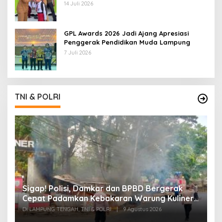
14 Juli 2026
GPL Awards 2026 Jadi Ajang Apresiasi
Penggerak Pendidikan Muda Lampung
7 Juli 2026
TNI & POLRI
k
Sigap! Polisi, Damkar dan BPBD Bergerak
T
Cepat Padamkan Kebakaran Warung Kuliner
S
di Prosida Bandar Jaya
P
Di LAMPUNG TENGAH, TNI & POLRI
|
9 Agustus 2026
Di