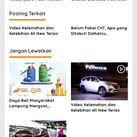
v
i
Posting Terkait
g
Video Kelemahan dan
Belum Pakai CVT, Apa yang
a
Kelebihan All New Terios
Ditakuti Daihatsu
s
Indonesia?
i
Jangan Lewatkan
p
o
s
Daya Beli Masyarakat
Video Kelemahan dan
Lampung Menguat,
Kelebihan All New Terios
Pembelian Kendaraan Baru
Naik 21 Persen pada
Triwulan I 2026