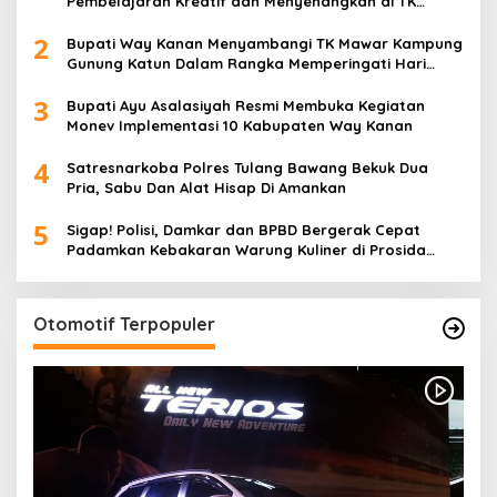
Pembelajaran Kreatif dan Menyenangkan di TK
Negeri Pembina Kampung Sri Wijaya
2
Bupati Way Kanan Menyambangi TK Mawar Kampung
Gunung Katun Dalam Rangka Memperingati Hari
Anak Nasional
3
Bupati Ayu Asalasiyah Resmi Membuka Kegiatan
Monev Implementasi 10 Kabupaten Way Kanan
4
Satresnarkoba Polres Tulang Bawang Bekuk Dua
Pria, Sabu Dan Alat Hisap Di Amankan
5
Sigap! Polisi, Damkar dan BPBD Bergerak Cepat
Padamkan Kebakaran Warung Kuliner di Prosida
Bandar Jaya
Otomotif Terpopuler