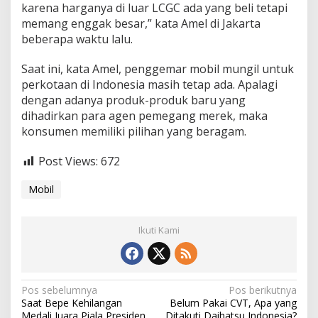
karena harganya di luar LCGC ada yang beli tetapi
i
memang enggak besar,” kata Amel di Jakarta
l
L
beberapa waktu lalu.
C
G
Saat ini, kata Amel, penggemar mobil mungil untuk
C
perkotaan di Indonesia masih tetap ada. Apalagi
dengan adanya produk-produk baru yang
dihadirkan para agen pemegang merek, maka
konsumen memiliki pilihan yang beragam.
Post Views:
672
Mobil
Ikuti Kami
N
Pos sebelumnya
Pos berikutnya
Saat Bepe Kehilangan
Belum Pakai CVT, Apa yang
a
Medali Juara Piala Presiden
Ditakuti Daihatsu Indonesia?