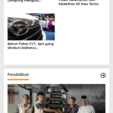
Lampung Menguat,
Kelebihan All New Terios
Pembelian Kendaraan Baru
Naik 21 Persen pada
Triwulan I 2026
Belum Pakai CVT, Apa yang
Ditakuti Daihatsu
Indonesia?
Pendidikan