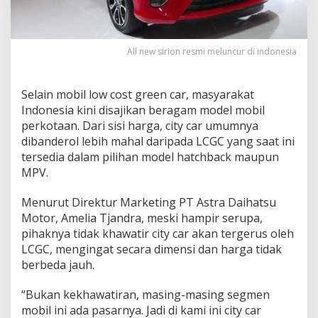
l
a
n
S
All new sirion resmi meluncur di indonesia
i
r
i
Selain mobil low cost green car, masyarakat
o
Indonesia kini disajikan beragam model mobil
n
K
perkotaan. Dari sisi harga, city car umumnya
a
dibanderol lebih mahal daripada LCGC yang saat ini
l
tersedia dalam pilihan model hatchback maupun
a
MPV.
h
J
a
Menurut Direktur Marketing PT Astra Daihatsu
u
Motor, Amelia Tjandra, meski hampir serupa,
h
pihaknya tidak khawatir city car akan tergerus oleh
d
LCGC, mengingat secara dimensi dan harga tidak
a
berbeda jauh.
r
i
M
“Bukan kekhawatiran, masing-masing segmen
o
mobil ini ada pasarnya. Jadi di kami ini city car
b