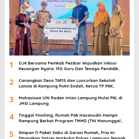
1
OJK Bersama Pemkab Pesibar Wujudkan Inklusi
Keuangan Nyata: 150 Guru Dan Tenaga Pendidik
Terima Polis Asuransi Jiwa
2
Canangkan Desa TAPIS dan Luncurkan Sekolah
Lansia di Kampung Rukti Endah, Ketua TP PKK
Lampung Dorong Pembangunan SDM Dimulai dari
3
Desa
Mahasiswa UIN Raden Intan Lampung Mulai PKL di
JMSI Lampung
4
Tinggal Finishing, Rumah Pak Hasanudin Hampir
Rampung Berkat Program TMMD (TNI Manunggal
Membangun Desa)
5
Simpan 11 Paket Sabu di Garasi Rumah, Pria ini
Ditangkap Satres Narkoba Polres Lampung Tengah