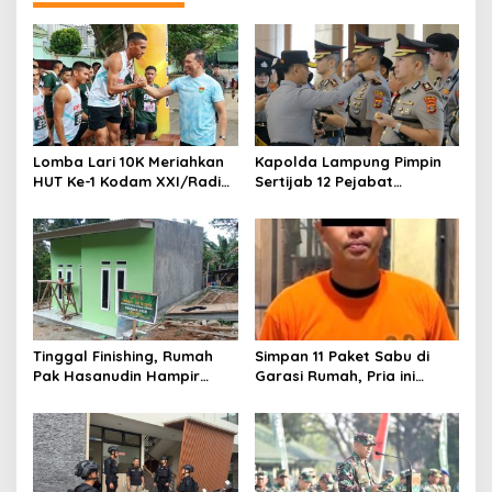
Lomba Lari 10K Meriahkan
Kapolda Lampung Pimpin
HUT Ke-1 Kodam XXI/Radin
Sertijab 12 Pejabat
Inten
Strategis, Perkuat
Organisasi dan Pelayanan
Polri Presisi
Tinggal Finishing, Rumah
Simpan 11 Paket Sabu di
Pak Hasanudin Hampir
Garasi Rumah, Pria ini
Rampung Berkat Program
Ditangkap Satres Narkoba
TMMD (TNI Manunggal
Polres Lampung Tengah
Membangun Desa)