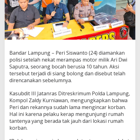
n
M
o
t
o
r
M
i
l
Bandar Lampung – Peri Siswanto (24) diamankan
i
polisi setelah nekat merampas motor milik Ari Dwi
k
B
Saputra, seorang bocah berusia 10 tahun. Aksi
o
tersebut terjadi di siang bolong dan disebut telah
c
direncanakan sebelumnya.
a
h
Kasubdit III Jatanras Ditreskrimum Polda Lampung,
d
i
Kompol Zaldy Kurniawan, mengungkapkan bahwa
B
Peri dan rekannya sudah lama mengincar korban.
a
Hal ini karena pelaku kerap mengunjungi rumah
n
tantenya yang berada tak jauh dari lokasi rumah
d
korban.
a
r
L