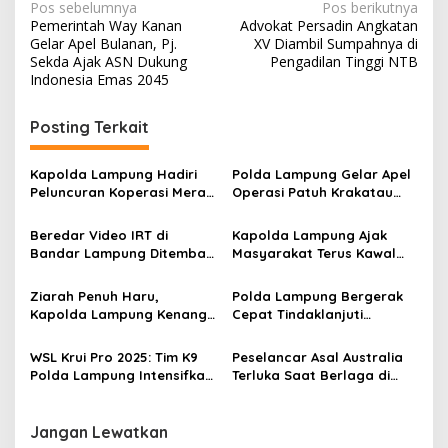
N
Pos sebelumnya
Pos berikutnya
Pemerintah Way Kanan
Advokat Persadin Angkatan
a
Gelar Apel Bulanan, Pj.
XV Diambil Sumpahnya di
v
Sekda Ajak ASN Dukung
Pengadilan Tinggi NTB
Indonesia Emas 2045
i
g
Posting Terkait
a
s
Kapolda Lampung Hadiri
Polda Lampung Gelar Apel
Peluncuran Koperasi Merah
Operasi Patuh Krakatau
i
Putih dan Peringatan Hari
2025, Tingkatkan
p
Koperasi Nasional ke-78
Keselamatan Menuju
Beredar Video IRT di
Kapolda Lampung Ajak
Indonesia Emas
Bandar Lampung Ditembak
Masyarakat Terus Kawal
o
Dikepala Oleh Pencuri
dan Kritik Polri demi
s
Motor, Polisi Itu Hoax
Kebaikan Bersama
Ziarah Penuh Haru,
Polda Lampung Bergerak
Kapolda Lampung Kenang
Cepat Tindaklanjuti
Briptu Ghalib yang Gugur
Laporan Praperadilan
dalam Penggerebekan Judi
Ketua PGRI Metro
WSL Krui Pro 2025: Tim K9
Peselancar Asal Australia
Sabung Ayam
Polda Lampung Intensifkan
Terluka Saat Berlaga di
Penyisiran di Lokasi Event
WSL 2025, Tim Dokkes Polri
Sigap Berikan Penanganan
Jangan Lewatkan