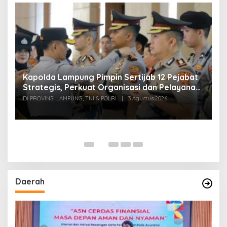
Kapolda Lampung Pimpin Sertijab 12 Pejabat
T
Strategis, Perkuat Organisasi dan Pelayanan
H
Polri Presisi
M
Di PROVINSI LAMPUNG, TNI & POLRI
|
3 Agustus 2026
Di
Daerah