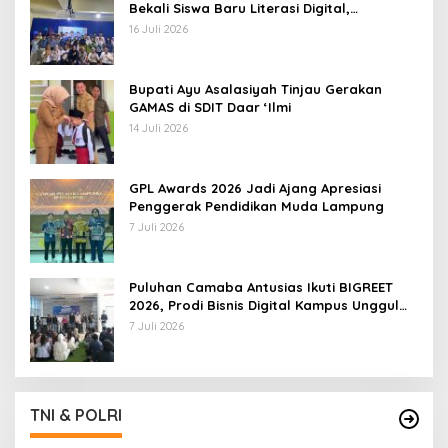
Bekali Siswa Baru Literasi Digital,
Jurnalistik, dan Etika Bermedia Sosial
16 Juli 2026
Bupati Ayu Asalasiyah Tinjau Gerakan
GAMAS di SDIT Daar ‘Ilmi
14 Juli 2026
GPL Awards 2026 Jadi Ajang Apresiasi
Penggerak Pendidikan Muda Lampung
7 Juli 2026
Puluhan Camaba Antusias Ikuti BIGREET
2026, Prodi Bisnis Digital Kampus Unggul
IIB Darmajaya Hadirkan Deretan
7 Juli 2026
Mahasiswa Berprestasi
TNI & POLRI