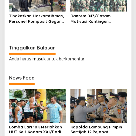
Tingkatkan Harkamtibmas,
Danrem 043/Gatam
Personel Komposit Gegana
Motivasi Kontingen
Brimob Lampung Gelar
Balakrem dan Yonif
Patroli Dialogis di Pusat
143/TWEJ pada Pembukaan
Keramaian dan Rumah
Lomba Binsat Kodam
Ibadah
XXI/Radin Inten
Tinggalkan Balasan
Anda harus
masuk
untuk berkomentar.
News Feed
Lomba Lari 10K Meriahkan
Kapolda Lampung Pimpin
HUT Ke-1 Kodam XXI/Radin
Sertijab 12 Pejabat