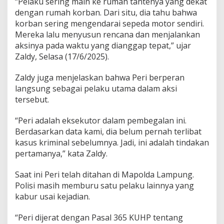
“Pelaku sering main ke rumah tantenya yang dekat
a
dengan rumah korban. Dari situ, dia tahu bahwa
m
korban sering mengendarai sepeda motor sendiri.
p
Mereka lalu menyusun rencana dan menjalankan
u
n
aksinya pada waktu yang dianggap tepat,” ujar
g
Zaldy, Selasa (17/6/2025).
S
u
Zaldy juga menjelaskan bahwa Peri berperan
d
langsung sebagai pelaku utama dalam aksi
a
h
tersebut.
D
i
“Peri adalah eksekutor dalam pembegalan ini.
r
Berdasarkan data kami, dia belum pernah terlibat
e
kasus kriminal sebelumnya. Jadi, ini adalah tindakan
n
c
pertamanya,” kata Zaldy.
a
n
Saat ini Peri telah ditahan di Mapolda Lampung.
a
Polisi masih memburu satu pelaku lainnya yang
k
kabur usai kejadian.
a
n
“Peri dijerat dengan Pasal 365 KUHP tentang