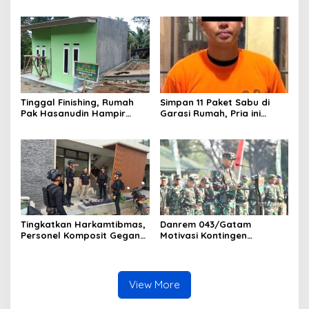
Inten
Strategis, Perkuat
Organisasi dan Pelayanan
Polri Presisi
Tinggal Finishing, Rumah
Simpan 11 Paket Sabu di
Pak Hasanudin Hampir
Garasi Rumah, Pria ini
Rampung Berkat Program
Ditangkap Satres Narkoba
TMMD (TNI Manunggal
Polres Lampung Tengah
Membangun Desa)
Tingkatkan Harkamtibmas,
Danrem 043/Gatam
Personel Komposit Gegana
Motivasi Kontingen
Brimob Lampung Gelar
Balakrem dan Yonif
Patroli Dialogis di Pusat
143/TWEJ pada Pembukaan
Keramaian dan Rumah
Lomba Binsat Kodam
Ibadah
XXI/Radin Inten
View More