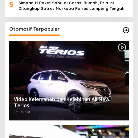
Video Kelemahan dan Kelebihan All New
Terios
731 Dilihat
Belum Pakai CVT, Apa yang Ditakuti Daihatsu
Indonesia?
720 Dilihat