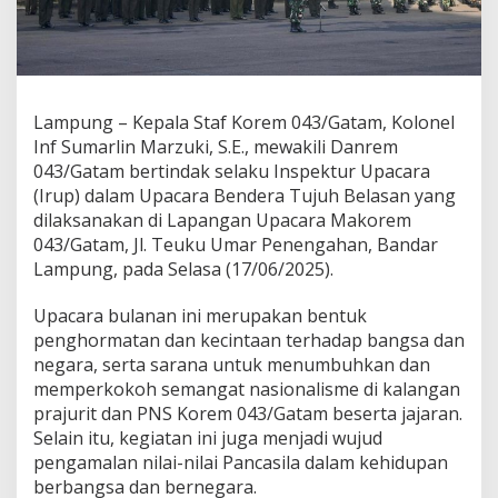
m
0
4
3
/
G
Lampung – Kepala Staf Korem 043/Gatam, Kolonel
a
Inf Sumarlin Marzuki, S.E., mewakili Danrem
t
043/Gatam bertindak selaku Inspektur Upacara
a
(Irup) dalam Upacara Bendera Tujuh Belasan yang
m
B
dilaksanakan di Lapangan Upacara Makorem
a
043/Gatam, Jl. Teuku Umar Penengahan, Bandar
c
Lampung, pada Selasa (17/06/2025).
a
k
Upacara bulanan ini merupakan bentuk
a
n
penghormatan dan kecintaan terhadap bangsa dan
A
negara, serta sarana untuk menumbuhkan dan
m
memperkokoh semangat nasionalisme di kalangan
a
prajurit dan PNS Korem 043/Gatam beserta jajaran.
n
a
Selain itu, kegiatan ini juga menjadi wujud
t
pengamalan nilai-nilai Pancasila dalam kehidupan
P
berbangsa dan bernegara.
a