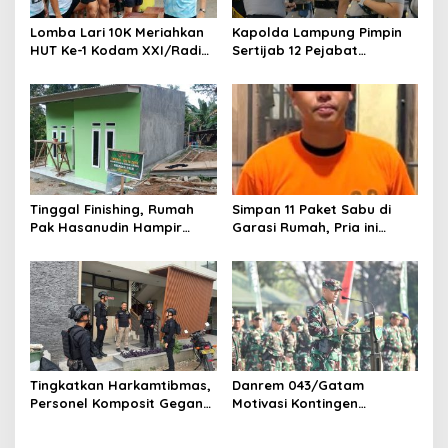
Lomba Lari 10K Meriahkan
Kapolda Lampung Pimpin
HUT Ke-1 Kodam XXI/Radin
Sertijab 12 Pejabat
Inten
Strategis, Perkuat
Organisasi dan Pelayanan
Polri Presisi
Tinggal Finishing, Rumah
Simpan 11 Paket Sabu di
Pak Hasanudin Hampir
Garasi Rumah, Pria ini
Rampung Berkat Program
Ditangkap Satres Narkoba
TMMD (TNI Manunggal
Polres Lampung Tengah
Membangun Desa)
Tingkatkan Harkamtibmas,
Danrem 043/Gatam
Personel Komposit Gegana
Motivasi Kontingen
Brimob Lampung Gelar
Balakrem dan Yonif
Patroli Dialogis di Pusat
143/TWEJ pada Pembukaan