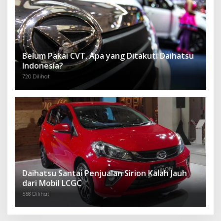
Daihatsu Santai Penjualan Sirion Kalah Jauh
dari Mobil LCGC
668 Dilihat
Copyrights @dialek-news.com
Redaksi
Pedoman Media Siber
Disclaimer
Indeks Berita