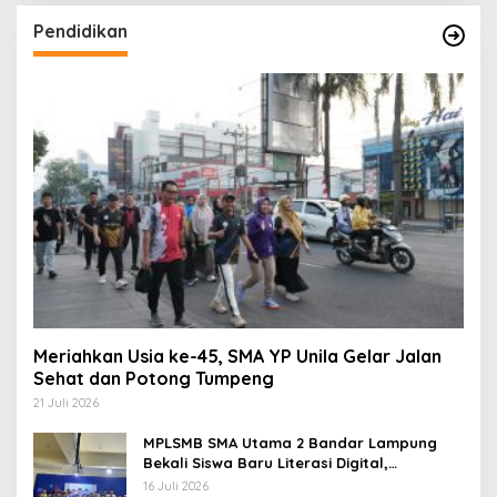
Meriahkan Usia ke-45, SMA YP Unila Gelar Jalan
Sehat dan Potong Tumpeng
21 Juli 2026
MPLSMB SMA Utama 2 Bandar Lampung
Bekali Siswa Baru Literasi Digital,
Jurnalistik, dan Etika Bermedia Sosial
16 Juli 2026
Bupati Ayu Asalasiyah Tinjau Gerakan
GAMAS di SDIT Daar ‘Ilmi