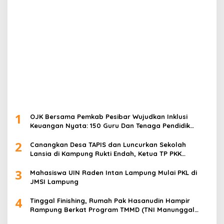
1
OJK Bersama Pemkab Pesibar Wujudkan Inklusi
Keuangan Nyata: 150 Guru Dan Tenaga Pendidik
Terima Polis Asuransi Jiwa
2
Canangkan Desa TAPIS dan Luncurkan Sekolah
Lansia di Kampung Rukti Endah, Ketua TP PKK
Lampung Dorong Pembangunan SDM Dimulai dari
3
Desa
Mahasiswa UIN Raden Intan Lampung Mulai PKL di
JMSI Lampung
4
Tinggal Finishing, Rumah Pak Hasanudin Hampir
Rampung Berkat Program TMMD (TNI Manunggal
Membangun Desa)
5
Simpan 11 Paket Sabu di Garasi Rumah, Pria ini
Ditangkap Satres Narkoba Polres Lampung Tengah
Otomotif Terpopuler