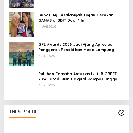
14 Juli 2026
GPL Awards 2026 Jadi Ajang Apresiasi
Penggerak Pendidikan Muda Lampung
7 Juli 2026
Puluhan Camaba Antusias Ikuti BIGREET
2026, Prodi Bisnis Digital Kampus Unggul
IIB Darmajaya Hadirkan Deretan
7 Juli 2026
Mahasiswa Berprestasi
TNI & POLRI
Kapolda Lampung Pimpin Sertijab 12 Pejabat