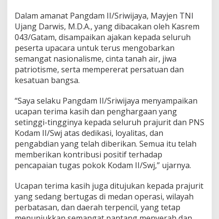
n
Dalam amanat Pangdam II/Sriwijaya, Mayjen TNI
g
d
Ujang Darwis, M.D.A., yang dibacakan oleh Kasrem
a
043/Gatam, disampaikan ajakan kepada seluruh
m
peserta upacara untuk terus mengobarkan
I
semangat nasionalisme, cinta tanah air, jiwa
I
patriotisme, serta mempererat persatuan dan
/
S
kesatuan bangsa.
r
i
“Saya selaku Pangdam II/Sriwijaya menyampaikan
w
ucapan terima kasih dan penghargaan yang
i
setinggi-tingginya kepada seluruh prajurit dan PNS
j
a
Kodam II/Swj atas dedikasi, loyalitas, dan
y
pengabdian yang telah diberikan. Semua itu telah
a
memberikan kontribusi positif terhadap
pencapaian tugas pokok Kodam II/Swj,” ujarnya.
Ucapan terima kasih juga ditujukan kepada prajurit
yang sedang bertugas di medan operasi, wilayah
perbatasan, dan daerah terpencil, yang tetap
menunjukkan semangat pantang menyerah dan