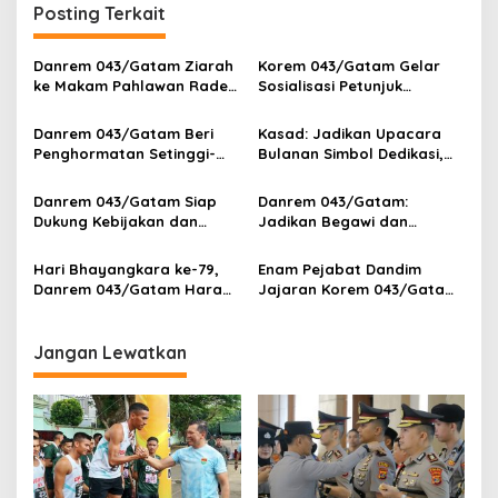
Posting Terkait
a
s
Danrem 043/Gatam Ziarah
Korem 043/Gatam Gelar
i
ke Makam Pahlawan Raden
Sosialisasi Petunjuk
p
Inten II, Tegaskan
Penyelenggaraan Lingkup
Semangat Pembentukan
Binter TNI AD
Danrem 043/Gatam Beri
Kasad: Jadikan Upacara
o
Kodam Raden Inten
Penghormatan Setinggi-
Bulanan Simbol Dedikasi,
s
Tingginya kepada 37
Integritas, dan Tanggung
Purnawirawan
Jawab Sebagai Prajurit
Danrem 043/Gatam Siap
Danrem 043/Gatam:
Rakyat
Dukung Kebijakan dan
Jadikan Begawi dan
Program Pembangunan di
Bandar Lampung Expo 2025
Provinsi Lampung
Momentum untuk
Hari Bhayangkara ke-79,
Enam Pejabat Dandim
Meningkatkan Produk
Danrem 043/Gatam Harap
Jajaran Korem 043/Gatam
UMKM yang Lebih Maju dan
Polri Terus Berinovasi dan
Diserahterimakan
Berdaya Saing
Menjadi Teladan Pelayanan
yang Adil dan Berkualitas
Jangan Lewatkan