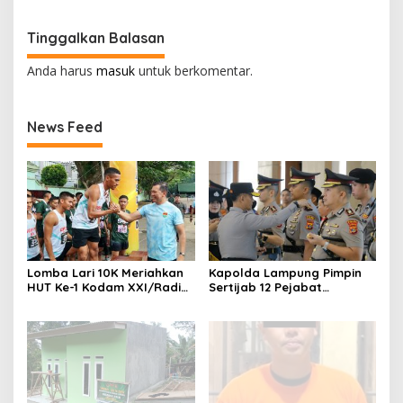
Keramaian dan Rumah
Lomba Binsat Kodam
Ibadah
XXI/Radin Inten
Tinggalkan Balasan
Anda harus
masuk
untuk berkomentar.
News Feed
Lomba Lari 10K Meriahkan
Kapolda Lampung Pimpin
HUT Ke-1 Kodam XXI/Radin
Sertijab 12 Pejabat
Inten
Strategis, Perkuat
Organisasi dan Pelayanan
Polri Presisi