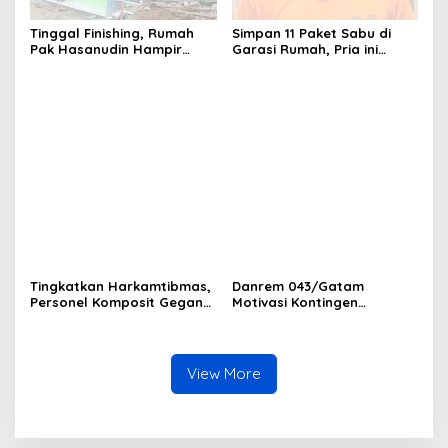
Tinggal Finishing, Rumah
Simpan 11 Paket Sabu di
Pak Hasanudin Hampir
Garasi Rumah, Pria ini
Rampung Berkat Program
Ditangkap Satres Narkoba
TMMD (TNI Manunggal
Polres Lampung Tengah
Membangun Desa)
Tingkatkan Harkamtibmas,
Danrem 043/Gatam
Personel Komposit Gegana
Motivasi Kontingen
Brimob Lampung Gelar
Balakrem dan Yonif
Patroli Dialogis di Pusat
143/TWEJ pada Pembukaan
Keramaian dan Rumah
Lomba Binsat Kodam
Ibadah
XXI/Radin Inten
View More
Pendidikan