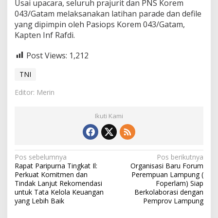
Usai upacara, seluruh prajurit dan PNS Korem
043/Gatam melaksanakan latihan parade dan defile
yang dipimpin oleh Pasiops Korem 043/Gatam,
Kapten Inf Rafdi.
Post Views:
1,212
TNI
Editor: Merin
Ikuti Kami
N
Pos sebelumnya
Pos berikutnya
Rapat Paripurna Tingkat Il:
Organisasi Baru Forum
a
Perkuat Komitmen dan
Perempuan Lampung (
v
Tindak Lanjut Rekomendasi
Foperlam) Siap
untuk Tata Kelola Keuangan
Berkolaborasi dengan
i
yang Lebih Baik
Pemprov Lampung
g