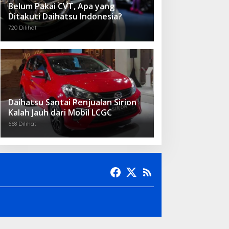
Belum Pakai CVT, Apa yang
Ditakuti Daihatsu Indonesia?
720 Dilihat
Daihatsu Santai Penjualan Sirion
Kalah Jauh dari Mobil LCGC
668 Dilihat