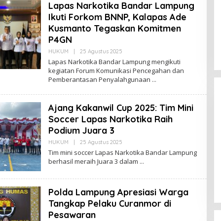
Lapas Narkotika Bandar Lampung
K
S
Ikuti Forkom BNNP, Kalapas Ade
I
Kusmanto Tegaskan Komitmen
P4GN
HUKUM
|
25 Agustus 2025
O
L
Lapas Narkotika Bandar Lampung mengikuti
E
kegiatan Forum Komunikasi Pencegahan dan
H
Pemberantasan Penyalahgunaan
R
E
D
A
Ajang Kakanwil Cup 2025: Tim Mini
K
S
Soccer Lapas Narkotika Raih
I
Podium Juara 3
HUKUM
|
25 Agustus 2025
O
L
Tim mini soccer Lapas Narkotika Bandar Lampung
Lomba Lari 10K Meriahkan HUT
E
berhasil meraih Juara 3 dalam
Ke-1 Kodam XXI/Radin Inten
H
R
Di Olahraga, TNI & POLRI
|
5 Agustus 2026
E
D
Polda Lampung Apresiasi Warga
A
K
Tangkap Pelaku Curanmor di
S
I
Pesawaran