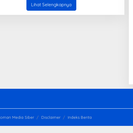
A
Lihat Selengkapnya
K
S
I
oman Media Siber
Disclaimer
Indeks Berita