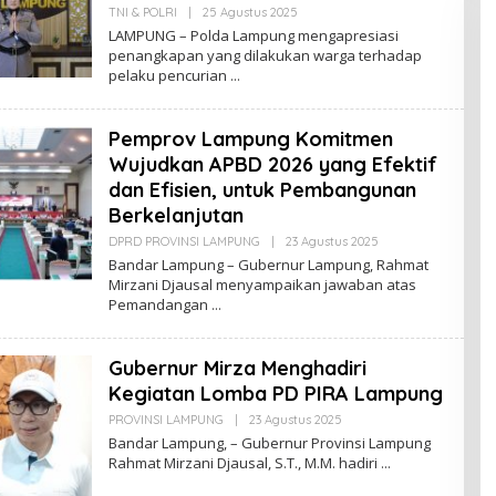
TNI & POLRI
|
25 Agustus 2025
O
L
LAMPUNG – Polda Lampung mengapresiasi
E
penangkapan yang dilakukan warga terhadap
H
pelaku pencurian
R
E
D
A
Pemprov Lampung Komitmen
K
S
Wujudkan APBD 2026 yang Efektif
I
dan Efisien, untuk Pembangunan
Berkelanjutan
DPRD PROVINSI LAMPUNG
|
23 Agustus 2025
O
L
Bandar Lampung – Gubernur Lampung, Rahmat
E
Mirzani Djausal menyampaikan jawaban atas
H
Pemandangan
R
E
D
A
Gubernur Mirza Menghadiri
K
S
Kegiatan Lomba PD PIRA Lampung
I
PROVINSI LAMPUNG
|
23 Agustus 2025
O
L
Bandar Lampung, – Gubernur Provinsi Lampung
E
Rahmat Mirzani Djausal, S.T., M.M. hadiri
H
R