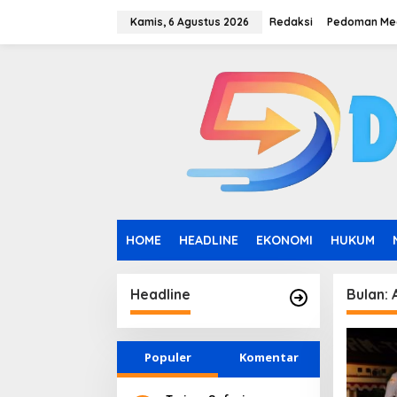
L
e
Kamis, 6 Agustus 2026
Redaksi
Pedoman Med
w
a
t
i
k
e
k
o
n
t
e
n
HOME
HEADLINE
EKONOMI
HUKUM
Headline
Bulan:
Populer
Komentar