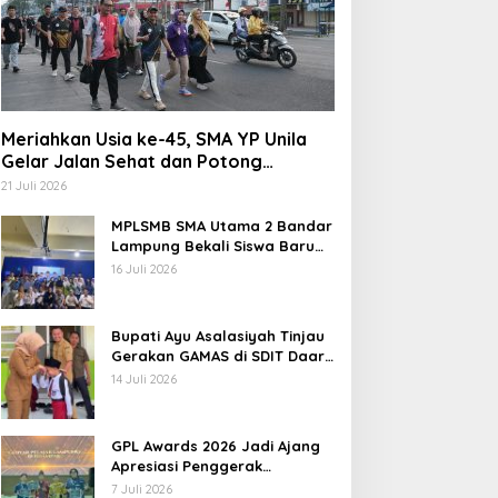
Meriahkan Usia ke-45, SMA YP Unila
Gelar Jalan Sehat dan Potong
Tumpeng
21 Juli 2026
MPLSMB SMA Utama 2 Bandar
Lampung Bekali Siswa Baru
Literasi Digital, Jurnalistik,
16 Juli 2026
dan Etika Bermedia Sosial
Bupati Ayu Asalasiyah Tinjau
Gerakan GAMAS di SDIT Daar
‘Ilmi
14 Juli 2026
GPL Awards 2026 Jadi Ajang
Apresiasi Penggerak
Pendidikan Muda Lampung
7 Juli 2026