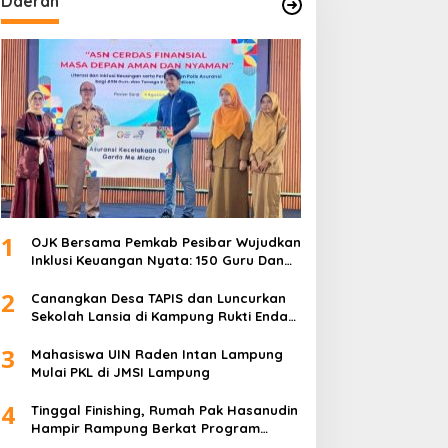
Daerah
1
OJK Bersama Pemkab Pesibar Wujudkan
Inklusi Keuangan Nyata: 150 Guru Dan
Tenaga Pendidik Terima Polis Asuransi
2
Jiwa
Canangkan Desa TAPIS dan Luncurkan
Sekolah Lansia di Kampung Rukti Endah,
Ketua TP PKK Lampung Dorong
3
Pembangunan SDM Dimulai dari Desa
Mahasiswa UIN Raden Intan Lampung
Mulai PKL di JMSI Lampung
4
Tinggal Finishing, Rumah Pak Hasanudin
Hampir Rampung Berkat Program
TMMD (TNI Manunggal Membangun