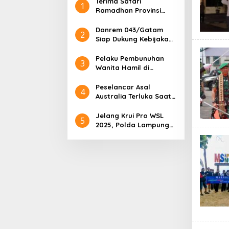
Terima Safari
1
Ramadhan Provinsi
Lampung, Tim Safari
Ramadhan Provinsi
Danrem 043/Gatam
2
Lampung Salurkan
Siap Dukung Kebijakan
Bantuan untuk
dan Program
Masyarakat
Pembangunan di
Pelaku Pembunuhan
3
Provinsi Lampung
Wanita Hamil di
Lampung Berhasil
Ditangkap, Ternyata
Peselancar Asal
4
Calon Suaminya Sendiri
Australia Terluka Saat
Berlaga di WSL 2025,
Tim Dokkes Polri Sigap
Jelang Krui Pro WSL
5
Berikan Penanganan
2025, Polda Lampung
dan Mabes Polri Gelar
Risk Assessment di
Pantai Tanjung Setia