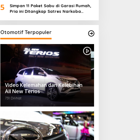
5
Desa)
Simpan 11 Paket Sabu di Garasi Rumah,
Pria ini Ditangkap Satres Narkoba
Polres Lampung Tengah
Otomotif Terpopuler
Video Kelemahan dan Kelebihan
All New Terios
731 Dilihat