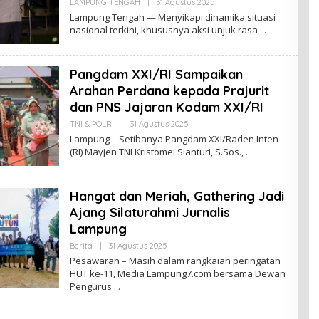
LAMPUNG TENGAH
|
31 Agustus 2025
O
L
Lampung Tengah — Menyikapi dinamika situasi
E
nasional terkini, khususnya aksi unjuk rasa
H
R
E
D
Pangdam XXI/RI Sampaikan
A
K
Arahan Perdana kepada Prajurit
S
I
dan PNS Jajaran Kodam XXI/RI
TNI & POLRI
|
31 Agustus 2025
O
L
Lampung – Setibanya Pangdam XXI/Raden Inten
E
(RI) Mayjen TNI Kristomei Sianturi, S.Sos.,
H
R
E
D
Hangat dan Meriah, Gathering Jadi
A
K
Ajang Silaturahmi Jurnalis
S
I
Lampung
Berita
|
31 Agustus 2025
O
L
Pesawaran – Masih dalam rangkaian peringatan
E
HUT ke-11, Media Lampung7.com bersama Dewan
H
Pengurus
R
E
D
A