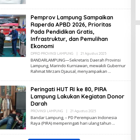
E
D
A
K
Pemprov Lampung Sampaikan
S
I
Raperda APBD 2026, Prioritas
Pada Pendidikan Gratis,
Infrastruktur, dan Pemulihan
Ekonomi
DPRD PROVINSI LAMPUNG
|
21 Agustus 2025
O
L
BANDARLAMPUNG—Sekretaris Daerah Provinsi
E
Lampung, Marindo Kurniawan, mewakili Gubernur
H
Rahmat Mirzani Djausal, menyampaikan
R
E
D
A
Peringati HUT RI ke 80, PIRA
K
S
Lampung Lakukan Kegiatan Donor
I
Darah
PROVINSI LAMPUNG
|
21 Agustus 2025
O
L
Bandar Lampung, – PD Perempuan Indonesia
E
Raya (PIRA) memperingati hari ulang tahun
H
R
E
D